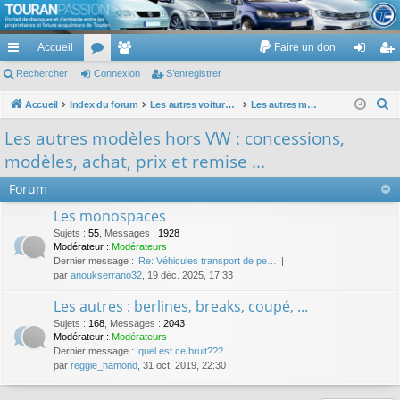
TouranPassion
Accueil
Faire un don
Le forum des propriétaires ou futurs acquéreurs du Volkswagen Touran
cc
Rechercher
or
Connexion
e
S’enregistrer
on
’e
ès
u
m
ne
nr
R
Accueil
Index du forum
Les autres voitures et ce qui touche à la voiture
Les autres modèles hors VW : concessions, modèles, achat, prix et remise ...
e
ra
m
br
xi
eg
Les autres modèles hors VW : concessions,
c
pi
s
es
on
ist
modèles, achat, prix et remise ...
h
de
re
e
Forum
r
r
Les monospaces
c
Sujets
:
55
,
Messages
:
1928
h
Modérateur :
Modérateurs
Dernier message :
Re: Véhicules transport de pe…
e
par
anoukserrano32
, 19 déc. 2025, 17:33
r
Les autres : berlines, breaks, coupé, ...
Sujets
:
168
,
Messages
:
2043
Modérateur :
Modérateurs
Dernier message :
quel est ce bruit???
par
reggie_hamond
, 31 oct. 2019, 22:30