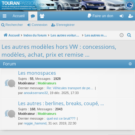
TouranPassion
Accueil
Faire un don
Le forum des propriétaires ou futurs acquéreurs du Volkswagen Touran
cc
Rechercher
or
Connexion
e
S’enregistrer
on
’e
ès
u
m
ne
nr
R
Accueil
Index du forum
Les autres voitures et ce qui touche à la voiture
Les autres modèles hors VW : concessions, modèles, achat, prix et remise ...
e
ra
m
br
xi
eg
Les autres modèles hors VW : concessions,
c
pi
s
es
on
ist
modèles, achat, prix et remise ...
h
de
re
e
Forum
r
r
Les monospaces
c
Sujets
:
55
,
Messages
:
1928
h
Modérateur :
Modérateurs
Dernier message :
Re: Véhicules transport de pe…
e
par
anoukserrano32
, 19 déc. 2025, 17:33
r
Les autres : berlines, breaks, coupé, ...
Sujets
:
168
,
Messages
:
2043
Modérateur :
Modérateurs
Dernier message :
quel est ce bruit???
par
reggie_hamond
, 31 oct. 2019, 22:30