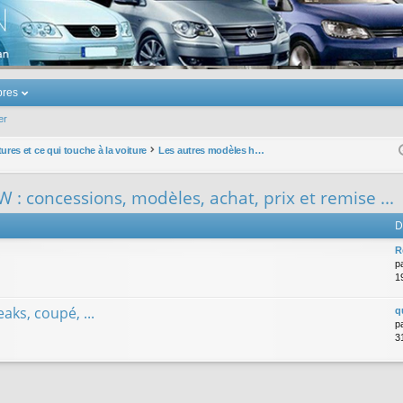
u Volkswagen Touran
res
er
ures et ce qui touche à la voiture
Les autres modèles hors VW : concessions, modèles, achat, prix et remise ...
 : concessions, modèles, achat, prix et remise ...
D
R
p
1
eaks, coupé, ...
q
p
3