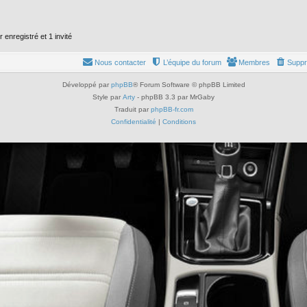
 enregistré et 1 invité
Nous contacter
L’équipe du forum
Membres
Suppr
Développé par
phpBB
® Forum Software © phpBB Limited
Style par
Arty
- phpBB 3.3 par MrGaby
Traduit par
phpBB-fr.com
Confidentialité
|
Conditions