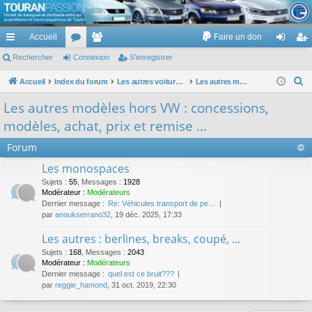
TouranPassion
Accueil
Faire un don
Le forum des propriétaires ou futurs acquéreurs du Volkswagen Touran
cc
Rechercher
or
Connexion
e
S’enregistrer
on
’e
ès
u
m
ne
nr
R
Accueil
Index du forum
Les autres voitures et ce qui touche à la voiture
Les autres modèles hors VW : concessions, modèles, achat, prix et remise ...
e
ra
m
br
xi
eg
Les autres modèles hors VW : concessions,
c
pi
s
es
on
ist
modèles, achat, prix et remise ...
h
de
re
e
Forum
r
r
Les monospaces
c
Sujets
:
55
,
Messages
:
1928
h
Modérateur :
Modérateurs
Dernier message :
Re: Véhicules transport de pe…
e
par
anoukserrano32
, 19 déc. 2025, 17:33
r
Les autres : berlines, breaks, coupé, ...
Sujets
:
168
,
Messages
:
2043
Modérateur :
Modérateurs
Dernier message :
quel est ce bruit???
par
reggie_hamond
, 31 oct. 2019, 22:30