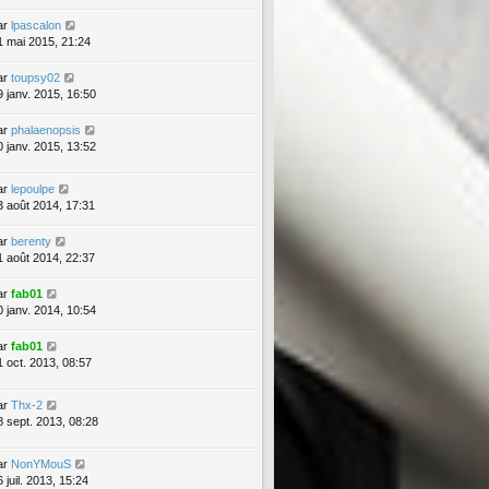
ar
lpascalon
1 mai 2015, 21:24
ar
toupsy02
9 janv. 2015, 16:50
ar
phalaenopsis
0 janv. 2015, 13:52
ar
lepoulpe
3 août 2014, 17:31
ar
berenty
1 août 2014, 22:37
ar
fab01
0 janv. 2014, 10:54
ar
fab01
1 oct. 2013, 08:57
ar
Thx-2
8 sept. 2013, 08:28
ar
NonYMouS
 juil. 2013, 15:24