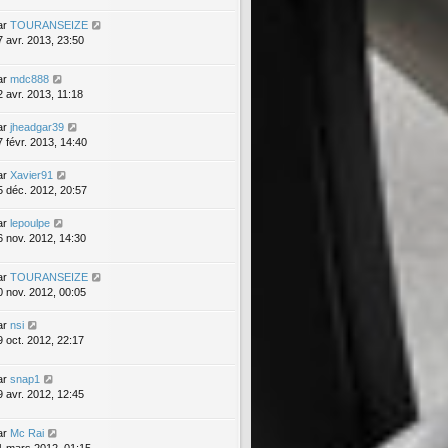
ar
TOURANSEIZE
7 avr. 2013, 23:50
ar
mdc888
2 avr. 2013, 11:18
ar
jheadgar39
7 févr. 2013, 14:40
ar
Xavier91
5 déc. 2012, 20:57
ar
lepoulpe
6 nov. 2012, 14:30
ar
TOURANSEIZE
0 nov. 2012, 00:05
ar
nsi
9 oct. 2012, 22:17
ar
snap1
9 avr. 2012, 12:45
ar
Mc Rai