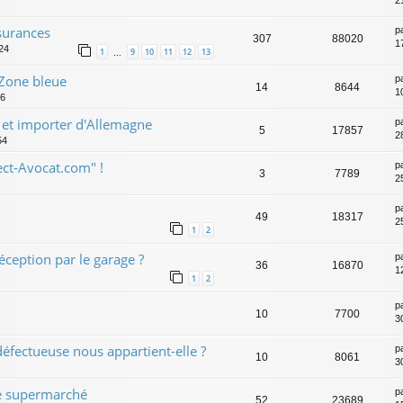
2
ssurances
p
307
88020
1
:24
1
9
10
11
12
13
…
Zone bleue
p
14
8644
1
06
r et importer d'Allemagne
p
5
17857
2
54
ect-Avocat.com" !
p
3
7789
2
p
49
18317
2
1
2
éception par le garage ?
p
36
16870
1
1
2
p
10
7700
3
défectueuse nous appartient-elle ?
p
10
8061
3
e supermarché
p
52
23689