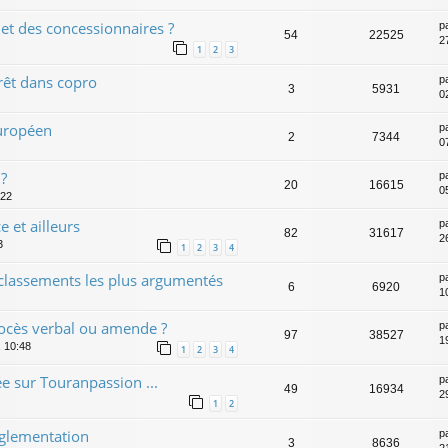
et des concessionnaires ?
p
54
22525
2
1
2
3
rrêt dans copro
p
3
5931
0
européen
p
2
7344
0
 ?
p
20
16615
0
:22
 et ailleurs
p
82
31617
2
3
1
2
3
4
es classements les plus argumentés
p
6
6920
1
ocès verbal ou amende ?
p
97
38527
1
, 10:48
1
2
3
4
e sur Touranpassion ...
p
49
16934
2
1
2
églementation
p
3
8636