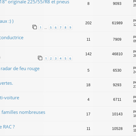
8'' originale 225/55/R8 et pneus
p
8
9093
2
ux :) )
p
202
61989
1
1
5
6
7
8
9
…
conductrice
p
11
7909
0
p
142
46810
2
3
1
2
3
4
5
6
 radar de feu rouge
p
5
6530
2
ertes.
p
18
9293
2
i-voiture
p
4
6711
0
 familles nombreuses
p
17
10143
1
e RAC ?
p
11
10528
1