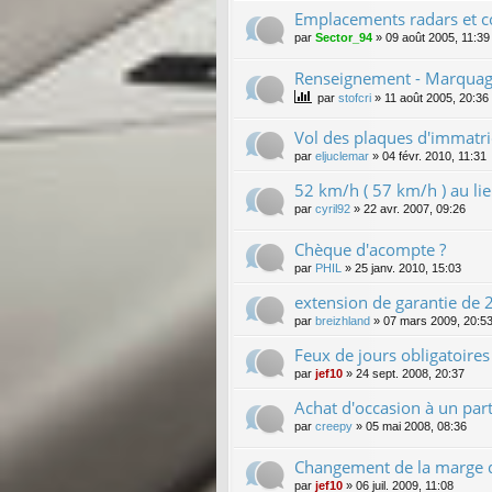
Emplacements radars et c
par
Sector_94
»
09 août 2005, 11:39
Renseignement - Marquage
par
stofcri
»
11 août 2005, 20:36
Vol des plaques d'immatri
par
eljuclemar
»
04 févr. 2010, 11:31
52 km/h ( 57 km/h ) au l
par
cyril92
»
22 avr. 2007, 09:26
Chèque d'acompte ?
par
PHIL
»
25 janv. 2010, 15:03
extension de garantie de 2 
par
breizhland
»
07 mars 2009, 20:5
Feux de jours obligatoire
par
jef10
»
24 sept. 2008, 20:37
Achat d'occasion à un parti
par
creepy
»
05 mai 2008, 08:36
Changement de la marge d
par
jef10
»
06 juil. 2009, 11:08