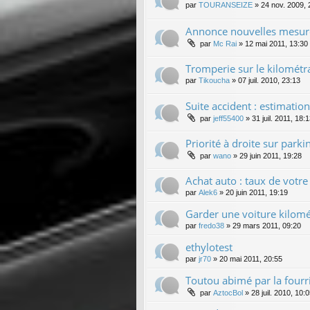
par
TOURANSEIZE
»
24 nov. 2009, 
Annonce nouvelles mesure
par
Mc Rai
»
12 mai 2011, 13:30
Tromperie sur le kilométr
par
Tikoucha
»
07 juil. 2010, 23:13
Suite accident : estimatio
par
jeff55400
»
31 juil. 2011, 18:
Priorité à droite sur park
par
wano
»
29 juin 2011, 19:28
Achat auto : taux de votre 
par
Alek6
»
20 juin 2011, 19:19
Garder une voiture kilomé
par
fredo38
»
29 mars 2011, 09:20
ethylotest
par
jr70
»
20 mai 2011, 20:55
Toutou abimé par la fourr
par
AztocBol
»
28 juil. 2010, 10: