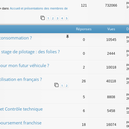
p
121
732066
14
» dans
Accueil et présentations des membres de
1
2
3
4
5
Réponses
Vues
D
a consommation ?
p
0
10545
1
stage de pilotage : des folies ?
p
0
2444
1
pour mon futur véhicule ?
p
2
10018
26
lisation en français ?
p
26
40118
2
1
2
p
5
8808
2
 et Contrôle technique
p
6
5458
1
boursement franchise
p
18
16074
0