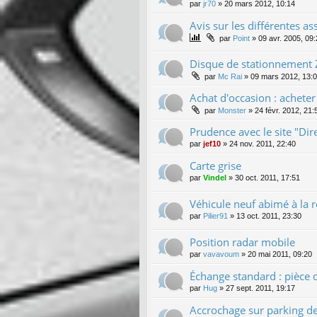
par
jr70
»
20 mars 2012, 10:14
Avis sur les différentes a
par
Point
»
09 avr. 2005, 09
Disque de stationnement 
par
Mc Rai
»
09 mars 2012, 13:
Achat d'occasion : achete
par
Monster
»
24 févr. 2012, 21:
Prudence avec le site "Dir
par
jef10
»
24 nov. 2011, 22:40
Carte grise
par
Vindel
»
30 oct. 2011, 17:51
Véhicule neuf abimé à la r
par
Pilier91
»
13 oct. 2011, 23:30
Position radar mobile
par
vavavoum
»
20 mai 2011, 09:20
Échange standard : pièce 
par
Hug
»
27 sept. 2011, 19:17
Accrochage sur parking d