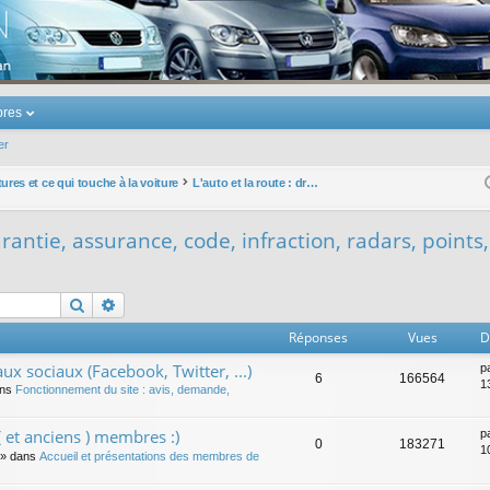
u Volkswagen Touran
res
er
ures et ce qui touche à la voiture
L'auto et la route : droit, garantie, assurance, code, infraction, radars, points, permis, ...
garantie, assurance, code, infraction, radars, points,
Rechercher
Recherche avancée
Réponses
Vues
D
ux sociaux (Facebook, Twitter, ...)
p
6
166564
1
ans
Fonctionnement du site : avis, demande,
 et anciens ) membres :)
p
0
183271
1
» dans
Accueil et présentations des membres de