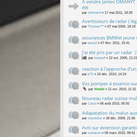
A vendre Jantes OMANYT 1
été
par
shirinami
»
17 mai 2011, 18:28
Avertisseurs de radar ( léga
par
Thomax***
»
07 mai 2005, 18:19
assurances BMWet jeune 
par
anna3
»
07 févr. 2011, 15:41
J'ai été pris par un radar :|
par
ketayef
»
22 oct. 2005, 21:2
reaction à l'approche d'un
par
jr70
»
24 déc. 2010, 14:24
Vos pompes à essence ouv
par
Vindel
»
21 oct. 2010, 11:32
Nouveau radar suisse mult
par
Cassi
»
06 août 2010, 05:50
Adapatation du malus aux
par
macdolux
»
28 déc. 2009, 21:06
Avis sur extension garanti
par
camaron
»
08 mars 2010, 08:41