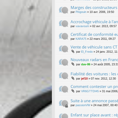
Marges des constructeurs 
par
Pingouin
»
10 avr. 2006, 19:50
Accrochage véhicule à l'a
par
vavavoum
»
02 avr. 2013, 09:57
Certificat de conformité 
par
KARA75
»
22 mars 2011, 09:27
Vente de véhicule sans CT
par
El_Fredo
»
24 janv. 2012, 11
Nouveaux radars en France
par
dav-86
»
24 août 2005, 23:3
Fiabilité des voitures : l
par
jef10
»
07 nov. 2012, 12:30
Comment contester un pr
par
VR6GTTDI45
»
31 mai 2006
Suite à une annonce passé
par
passionVW
»
24 mai 2007, 00:40
Enfant sur place avant : r