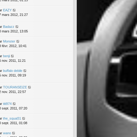
1 mars 2012, 01:15
ar
EAZY
7 mars 2012, 21:27
ar
Badazz
0 mars 2012, 13:05
ar
Monster
8 févr. 2012, 10:41
ar
benji
5 nov. 2011, 11:21
ar
buffalo debile
5 nov. 2011, 09:19
ar
TOURANSEIZE
2 nov. 2011, 22:57
ar
titi974
0 sept. 2011, 07:20
ar
the_squal31
0 sept. 2011, 01:08
ar
wano