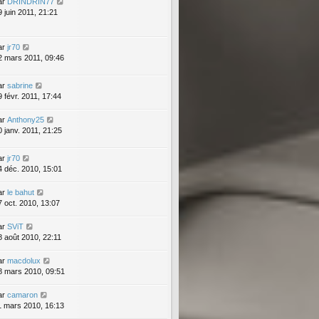
ar
DRINDRIN77
9 juin 2011, 21:21
ar
jr70
2 mars 2011, 09:46
ar
sabrine
9 févr. 2011, 17:44
ar
Anthony25
0 janv. 2011, 21:25
ar
jr70
4 déc. 2010, 15:01
ar
le bahut
7 oct. 2010, 13:07
ar
SViT
8 août 2010, 22:11
ar
macdolux
8 mars 2010, 09:51
ar
camaron
1 mars 2010, 16:13