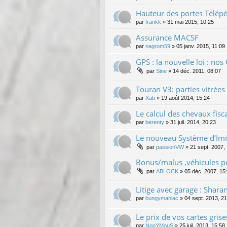
Hauteur des portes Télép
par
frankk
»
31 mai 2015, 10:25
Assurance MACSF
par
nagrom59
»
05 janv. 2015, 11:09
GPS : la nouvelle loi : nos 
par
Sine
»
14 déc. 2011, 08:07
Touran V3: parties vitrées
par
Xab
»
19 août 2014, 15:24
Le calcul des chevaux fis
par
berenty
»
31 juil. 2014, 20:23
Le nouveau Système d’Imma
par
passionVW
»
21 sept. 2007,
Bonus/malus ,véhicules po
par
ABLOCK
»
05 déc. 2007, 15
Litige avec garage : Shar
par
bungymaniac
»
04 sept. 2013, 2
Le prix de vos cartes grise
par
NonYMouS
»
25 juil. 2013, 15:58