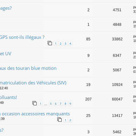
éages?
p
2
4751
3
p
1
4848
1
GPS sont-ils illégaux ?
p
85
33862
1
1
2
3
4
 et UV
p
9
6347
2
caux des touran blue motion
p
2
5067
0
triculation des Véhicules (SIV)
p
19
10924
1
 12:40
lluants!
p
207
60047
0
:49
1
5
6
7
8
9
…
an occasion accessoires manquants
p
25
13417
1
1:39
1
2
s?
p
3
5462
26