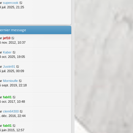
ar
supercook
 juil. 2025, 21:25
ernier message
ar
jef10
6 nov. 2012, 10:37
ar
Kaber
4 oct. 2025, 19:05
ar
Justin91
 juil. 2025, 00:09
ar
Mornioufle
5 sept. 2019, 22:18
ar
fab01
6 oct. 2017, 10:48
ar
clem64300
1 déc. 2016, 22:44
ar
fab01
6 juin 2015, 12:57