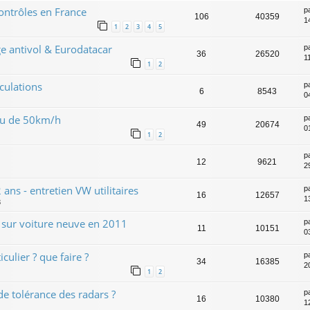
ontrôles en France
p
106
40359
1
1
2
3
4
5
 antivol & Eurodatacar
p
36
26520
1
1
2
culations
p
6
8543
0
ieu de 50km/h
p
49
20674
0
1
2
p
12
9621
2
ans - entretien VW utilitaires
p
16
12657
1
3
s sur voiture neuve en 2011
p
11
10151
0
culier ? que faire ?
p
34
16385
2
1
2
e tolérance des radars ?
p
16
10380
1