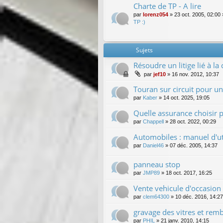
Charte de TP - A lire
par
lorenz054
»
23 oct. 2005, 02:00
TP :)
Sujets
Résoudre un litige lié à l
par
jef10
»
16 nov. 2012, 10:37
Touran sur circuit pour un 
par
Kaber
»
14 oct. 2025, 19:05
Quelle assurance choisir 
par
Chappell
»
28 oct. 2022, 00:29
Automobiles : manuel d'uti
par
Daniel46
»
07 déc. 2005, 14:37
panneau stop
par
JMP89
»
18 oct. 2017, 16:25
Vente vehicule d'occasion
par
clem64300
»
10 déc. 2016, 14:27
gravage des vitres et rem
par
PHIL
»
21 janv. 2010, 14:15