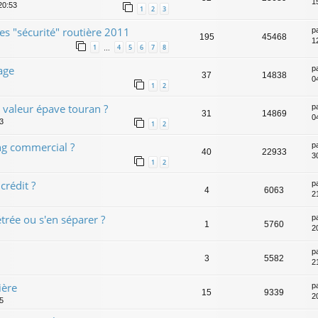
1
20:53
1
2
3
s "sécurité" routière 2011
p
195
45468
1
1
4
5
6
7
8
…
age
p
37
14838
0
1
2
n valeur épave touran ?
p
31
14869
0
13
1
2
ing commercial ?
p
40
22933
30
1
2
crédit ?
p
4
6063
2
trée ou s'en séparer ?
p
1
5760
2
p
3
5582
2
ière
p
15
9339
2
05