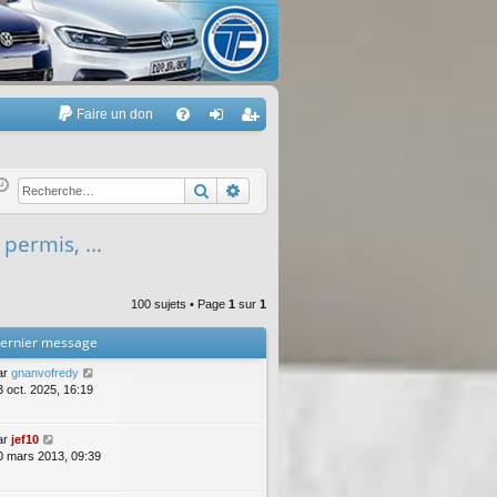
Faire un don
A
FA
on
’e
Q
ne
nr
Rechercher
Recherche avancée
xi
eg
 permis, ...
on
ist
re
100 sujets • Page
1
sur
1
r
ernier message
ar
gnanvofredy
3 oct. 2025, 16:19
ar
jef10
0 mars 2013, 09:39