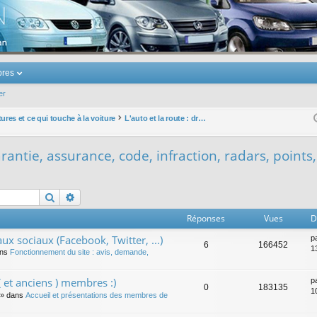
u Volkswagen Touran
res
er
ures et ce qui touche à la voiture
L'auto et la route : droit, garantie, assurance, code, infraction, radars, points, permis, ...
garantie, assurance, code, infraction, radars, points,
Rechercher
Recherche avancée
Réponses
Vues
D
ux sociaux (Facebook, Twitter, ...)
p
6
166452
1
ans
Fonctionnement du site : avis, demande,
 et anciens ) membres :)
p
0
183135
1
» dans
Accueil et présentations des membres de