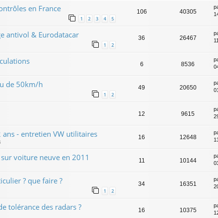
ontrôles en France
p
106
40305
1
1
2
3
4
5
 antivol & Eurodatacar
p
36
26467
1
1
2
culations
p
6
8536
0
ieu de 50km/h
p
49
20650
0
1
2
p
12
9615
2
ans - entretien VW utilitaires
p
16
12648
1
3
s sur voiture neuve en 2011
p
11
10144
0
culier ? que faire ?
p
34
16351
2
1
2
e tolérance des radars ?
p
16
10375
1