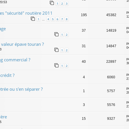
1
20:53
1
2
3
s "sécurité" routière 2011
p
195
45382
1
1
4
5
6
7
8
…
age
p
37
14819
0
1
2
n valeur épave touran ?
p
31
14847
0
13
1
2
ing commercial ?
p
40
22897
30
1
2
crédit ?
p
4
6060
2
trée ou s'en séparer ?
p
1
5757
2
p
3
5576
2
ière
p
15
9327
2
05