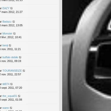
1 mars 2012, 01:15
ar
EAZY
7 mars 2012, 21:27
ar
Badazz
0 mars 2012, 13:05
ar
Monster
8 févr. 2012, 10:41
ar
benji
5 nov. 2011, 11:21
ar
buffalo debile
5 nov. 2011, 09:19
ar
TOURANSEIZE
2 nov. 2011, 22:57
ar
titi974
0 sept. 2011, 07:20
ar
the_squal31
0 sept. 2011, 01:08
ar
wano