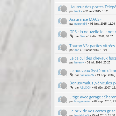
Hauteur des portes Télép
par
frankk
»
31 mai 2015, 10:25
Assurance MACSF
par
nagrom59
»
05 janv. 2015, 11:09
GPS : la nouvelle loi : nos 
par
Sine
»
14 déc. 2011, 08:07
Touran V3: parties vitrées
par
Xab
»
19 août 2014, 15:24
Le calcul des chevaux fis
par
berenty
»
31 juil. 2014, 20:23
Le nouveau Système d’Imma
par
passionVW
»
21 sept. 2007,
Bonus/malus ,véhicules po
par
ABLOCK
»
05 déc. 2007, 15
Litige avec garage : Shar
par
bungymaniac
»
04 sept. 2013, 2
Le prix de vos cartes grise
par
NonYMouS
»
25 juil. 2013, 15:58