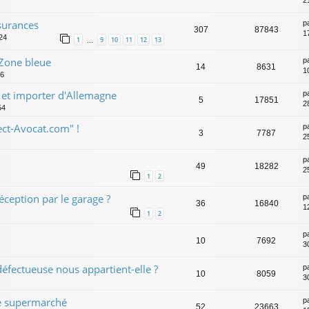
2
ssurances
p
307
87843
1
:24
1
9
10
11
12
13
…
Zone bleue
p
14
8631
1
06
r et importer d'Allemagne
p
5
17851
2
54
ect-Avocat.com" !
p
3
7787
2
p
49
18282
2
1
2
éception par le garage ?
p
36
16840
1
1
2
p
10
7692
3
défectueuse nous appartient-elle ?
p
10
8059
3
e supermarché
p
52
23663