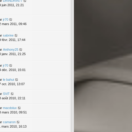
ar
DRINDRIN77
9 juin 2011, 21:21
ar
jr70
2 mars 2011, 09:46
ar
sabrine
9 févr. 2011, 17:44
ar
Anthony25
0 janv. 2011, 21:25
ar
jr70
4 déc. 2010, 15:01
ar
le bahut
7 oct. 2010, 13:07
ar
SViT
8 août 2010, 22:11
ar
macdolux
8 mars 2010, 09:51
ar
camaron
1 mars 2010, 16:13