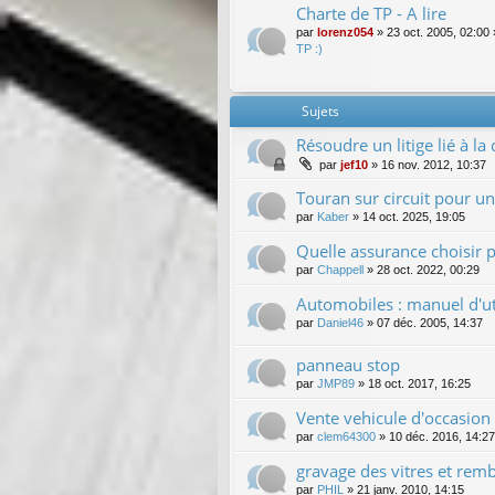
Charte de TP - A lire
par
lorenz054
»
23 oct. 2005, 02:00
TP :)
Sujets
Résoudre un litige lié à l
par
jef10
»
16 nov. 2012, 10:37
Touran sur circuit pour un 
par
Kaber
»
14 oct. 2025, 19:05
Quelle assurance choisir 
par
Chappell
»
28 oct. 2022, 00:29
Automobiles : manuel d'uti
par
Daniel46
»
07 déc. 2005, 14:37
panneau stop
par
JMP89
»
18 oct. 2017, 16:25
Vente vehicule d'occasion
par
clem64300
»
10 déc. 2016, 14:27
gravage des vitres et rem
par
PHIL
»
21 janv. 2010, 14:15