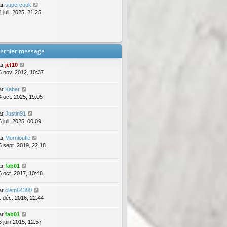
ar
supercook
 juil. 2025, 21:25
ernier message
ar
jef10
6 nov. 2012, 10:37
ar
Kaber
4 oct. 2025, 19:05
ar
Justin91
 juil. 2025, 00:09
ar
Mornioufle
5 sept. 2019, 22:18
ar
fab01
6 oct. 2017, 10:48
ar
clem64300
1 déc. 2016, 22:44
ar
fab01
6 juin 2015, 12:57