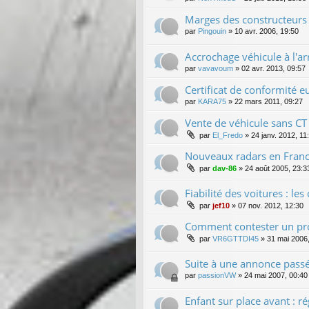
Marges des constructeurs 
par
Pingouin
»
10 avr. 2006, 19:50
Accrochage véhicule à l'a
par
vavavoum
»
02 avr. 2013, 09:57
Certificat de conformité 
par
KARA75
»
22 mars 2011, 09:27
Vente de véhicule sans CT
par
El_Fredo
»
24 janv. 2012, 11
Nouveaux radars en France
par
dav-86
»
24 août 2005, 23:3
Fiabilité des voitures : l
par
jef10
»
07 nov. 2012, 12:30
Comment contester un pr
par
VR6GTTDI45
»
31 mai 2006
Suite à une annonce passé
par
passionVW
»
24 mai 2007, 00:40
Enfant sur place avant : r