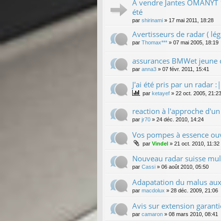
A vendre Jantes OMANYT 1
été
par
shirinami
»
17 mai 2011, 18:28
Avertisseurs de radar ( léga
par
Thomax***
»
07 mai 2005, 18:19
assurances BMWet jeune 
par
anna3
»
07 févr. 2011, 15:41
J'ai été pris par un radar :|
par
ketayef
»
22 oct. 2005, 21:2
reaction à l'approche d'un
par
jr70
»
24 déc. 2010, 14:24
Vos pompes à essence ouv
par
Vindel
»
21 oct. 2010, 11:32
Nouveau radar suisse mult
par
Cassi
»
06 août 2010, 05:50
Adapatation du malus aux
par
macdolux
»
28 déc. 2009, 21:06
Avis sur extension garanti
par
camaron
»
08 mars 2010, 08:41