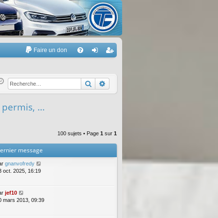
Faire un don
A
FA
on
’e
Q
ne
nr
Rechercher
Recherche avancée
xi
eg
 permis, ...
on
ist
re
100 sujets • Page
1
sur
1
r
ernier message
ar
gnanvofredy
3 oct. 2025, 16:19
ar
jef10
0 mars 2013, 09:39