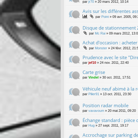
par
jr70
»
20 mars 2012, 10:14
Avis sur les différentes a
par
Point
»
09 avr. 2005, 09
Disque de stationnement 
par
Mc Rai
»
09 mars 2012, 13:
Achat d'occasion : achete
par
Monster
»
24 févr. 2012, 21:
Prudence avec le site "Dir
par
jef10
»
24 nov. 2011, 22:40
Carte grise
par
Vindel
»
30 oct. 2011, 17:51
Véhicule neuf abimé à la r
par
Pilier91
»
13 oct. 2011, 23:30
Position radar mobile
par
vavavoum
»
20 mai 2011, 09:20
Échange standard : pièce 
par
Hug
»
27 sept. 2011, 19:17
Accrochage sur parking d