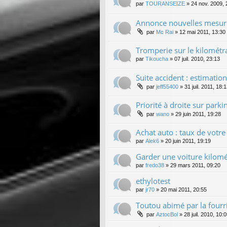
par
TOURANSEIZE
»
24 nov. 2009, 
Annonce nouvelles mesure
par
Mc Rai
»
12 mai 2011, 13:30
Tromperie sur le kilométr
par
Tikoucha
»
07 juil. 2010, 23:13
Suite accident : estimatio
par
jeff55400
»
31 juil. 2011, 18:
Priorité à droite sur park
par
wano
»
29 juin 2011, 19:28
Achat auto : taux de votre 
par
Alek6
»
20 juin 2011, 19:19
Garder une voiture kilomé
par
fredo38
»
29 mars 2011, 09:20
ethylotest
par
jr70
»
20 mai 2011, 20:55
Toutou abimé par la fourr
par
AztocBol
»
28 juil. 2010, 10: