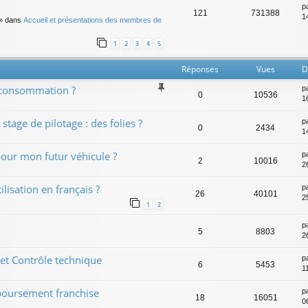
p
121
731388
14
» dans
Accueil et présentations des membres de
1
2
3
4
5
Réponses
Vues
D
a consommation ?
p
0
10536
1
stage de pilotage : des folies ?
p
0
2434
1
pour mon futur véhicule ?
p
2
10016
26
lisation en français ?
p
26
40101
2
1
2
p
5
8803
2
 et Contrôle technique
p
6
5453
1
boursement franchise
p
18
16051
0