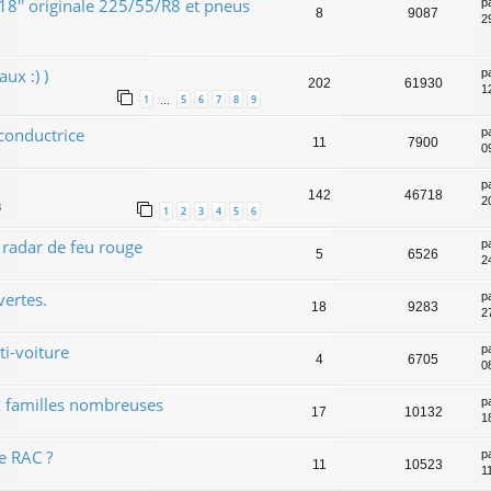
8'' originale 225/55/R8 et pneus
p
8
9087
2
ux :) )
p
202
61930
1
1
5
6
7
8
9
…
conductrice
p
11
7900
0
p
142
46718
2
3
1
2
3
4
5
6
 radar de feu rouge
p
5
6526
2
ertes.
p
18
9283
2
i-voiture
p
4
6705
0
 familles nombreuses
p
17
10132
1
e RAC ?
p
11
10523
1