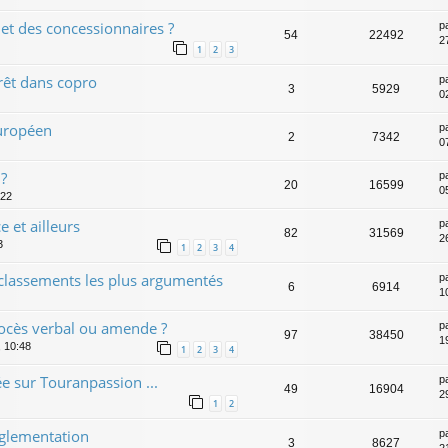
et des concessionnaires ?
p
54
22492
2
1
2
3
rrêt dans copro
p
3
5929
0
européen
p
2
7342
0
 ?
p
20
16599
0
:22
 et ailleurs
p
82
31569
2
3
1
2
3
4
es classements les plus argumentés
p
6
6914
1
ocès verbal ou amende ?
p
97
38450
1
, 10:48
1
2
3
4
e sur Touranpassion ...
p
49
16904
2
1
2
églementation
p
3
8627