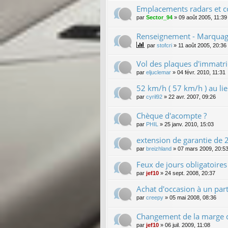
Emplacements radars et c
par
Sector_94
»
09 août 2005, 11:39
Renseignement - Marquage
par
stofcri
»
11 août 2005, 20:36
Vol des plaques d'immatri
par
eljuclemar
»
04 févr. 2010, 11:31
52 km/h ( 57 km/h ) au l
par
cyril92
»
22 avr. 2007, 09:26
Chèque d'acompte ?
par
PHIL
»
25 janv. 2010, 15:03
extension de garantie de 2 
par
breizhland
»
07 mars 2009, 20:5
Feux de jours obligatoire
par
jef10
»
24 sept. 2008, 20:37
Achat d'occasion à un parti
par
creepy
»
05 mai 2008, 08:36
Changement de la marge d
par
jef10
»
06 juil. 2009, 11:08