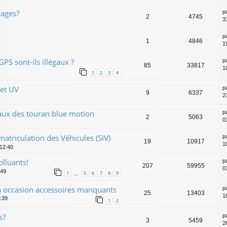
éages?
p
2
4745
3
p
1
4846
1
GPS sont-ils illégaux ?
p
85
33817
1
1
2
3
4
 et UV
p
9
6337
2
caux des touran blue motion
p
2
5063
0
triculation des Véhicules (SIV)
p
19
10917
1
 12:40
lluants!
p
207
59955
0
:49
1
5
6
7
8
9
…
an occasion accessoires manquants
p
25
13403
1
1:39
1
2
s?
p
3
5459
26