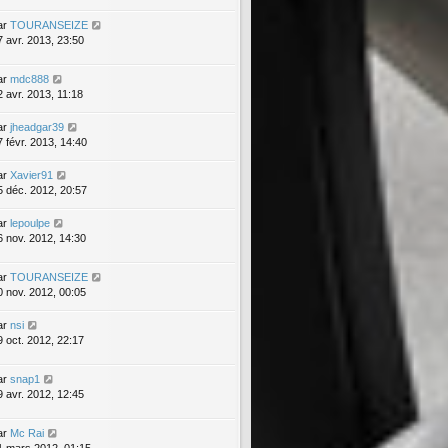
ar
TOURANSEIZE
7 avr. 2013, 23:50
ar
mdc888
2 avr. 2013, 11:18
ar
jheadgar39
7 févr. 2013, 14:40
ar
Xavier91
5 déc. 2012, 20:57
ar
lepoulpe
6 nov. 2012, 14:30
ar
TOURANSEIZE
0 nov. 2012, 00:05
ar
nsi
9 oct. 2012, 22:17
ar
snap1
9 avr. 2012, 12:45
ar
Mc Rai