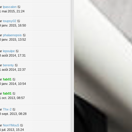
ar
lpascalon
1 mai 2015, 21:24
ar
toupsy02
9 janv. 2015, 16:50
ar
phalaenopsis
0 janv. 2015, 13:52
ar
lepoulpe
3 août 2014, 17:31
ar
berenty
1 août 2014, 22:37
ar
fab01
0 janv. 2014, 10:54
ar
fab01
1 oct. 2013, 08:57
ar
Thx-2
8 sept. 2013, 08:28
ar
NonYMouS
 juil. 2013, 15:24