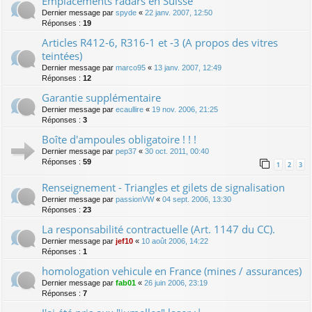
Emplacements radars en Suisse
Dernier message par
spyde
«
22 janv. 2007, 12:50
Réponses :
19
Articles R412-6, R316-1 et -3 (A propos des vitres
teintées)
Dernier message par
marco95
«
13 janv. 2007, 12:49
Réponses :
12
Garantie supplémentaire
Dernier message par
ecaullire
«
19 nov. 2006, 21:25
Réponses :
3
Boîte d'ampoules obligatoire ! ! !
Dernier message par
pep37
«
30 oct. 2011, 00:40
Réponses :
59
1
2
3
Renseignement - Triangles et gilets de signalisation
Dernier message par
passionVW
«
04 sept. 2006, 13:30
Réponses :
23
La responsabilité contractuelle (Art. 1147 du CC).
Dernier message par
jef10
«
10 août 2006, 14:22
Réponses :
1
homologation vehicule en France (mines / assurances)
Dernier message par
fab01
«
26 juin 2006, 23:19
Réponses :
7