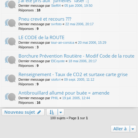
J'ai été pris aux "jumelles" laser :|
Dernier message par
Stef64
«
05 juin 2006, 19:50
Réponses :
18
Pneu crevé et recours ???
Dernier message par
svrfoto
«
22 mai 2006, 20:17
Réponses :
9
LE CODE de la ROUTE
Dernier message par
tour-an-corsica
«
20 mai 2006, 15:29
Réponses :
3
Borchure Prévention Routière - Modif Code de la route
Dernier message par
ElCoyote
«
18 mai 2006, 20:17
Réponses :
9
Renseignement - Taux de CO2 et surtaxe carte grise
Dernier message par
stofcri
«
09 sept. 2005, 11:12
Réponses :
9
Antibrouillard allumé pour buée = amende
Dernier message par
PHIL
«
19 juil. 2005, 12:44
Réponses :
16
Nouveau sujet
100 sujets • Page
1
sur
1
Aller à