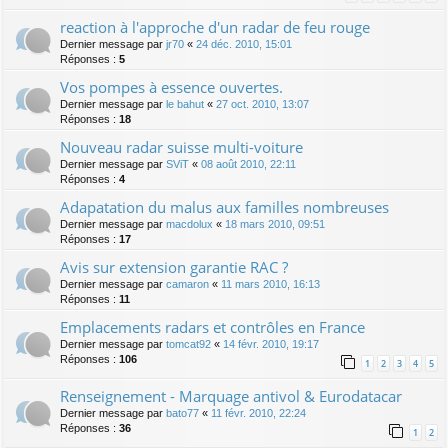
reaction à l'approche d'un radar de feu rouge
Dernier message par
jr70
«
24 déc. 2010, 15:01
Réponses :
5
Vos pompes à essence ouvertes.
Dernier message par
le bahut
«
27 oct. 2010, 13:07
Réponses :
18
Nouveau radar suisse multi-voiture
Dernier message par
SViT
«
08 août 2010, 22:11
Réponses :
4
Adapatation du malus aux familles nombreuses
Dernier message par
macdolux
«
18 mars 2010, 09:51
Réponses :
17
Avis sur extension garantie RAC ?
Dernier message par
camaron
«
11 mars 2010, 16:13
Réponses :
11
Emplacements radars et contrôles en France
Dernier message par
tomcat92
«
14 févr. 2010, 19:17
Réponses :
106
1
2
3
4
5
Renseignement - Marquage antivol & Eurodatacar
Dernier message par
bato77
«
11 févr. 2010, 22:24
Réponses :
36
1
2