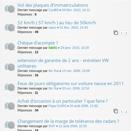
Vol des plaques d'immatriculations
Dernier message par
Cyril69
«
04 févr. 2010, 16:11
Réponses :
6
52 km/h ( 57 km/h ) au lieu de 50km/h
Dernier message par
wano
«
01 févr. 2010, 14:34
Réponses :
49
1
2
Chèque d'acompte ?
Dernier message par
fab01
«
29 janv. 2010, 10:29
Réponses :
12
extension de garantie de 2 ans - entretien VW
utilitaires
Dernier message par
Mc Rai
«
13 nov. 2009, 23:06
Réponses :
16
Feux de jours obligatoires sur voiture neuve en 2011
Dernier message par
Mc Rai
«
03 oct. 2009, 12:54
Réponses :
11
Achat d'occasion à un particulier ? que faire ?
Dernier message par
Papa OURS
«
20 août 2009, 13:30
Réponses :
34
1
2
Changement de la marge de tolérance des radars ?
Dernier message par
SViT
«
12 août 2009, 22:55
Réponses :
16