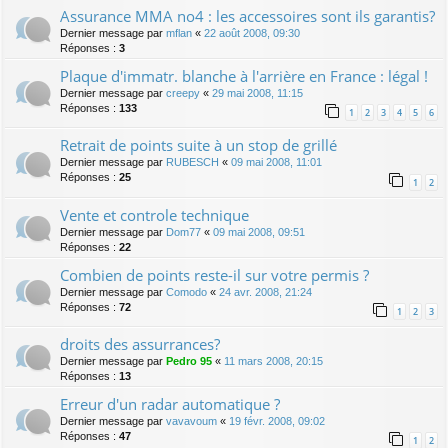
Assurance MMA no4 : les accessoires sont ils garantis?
Dernier message par
mflan
«
22 août 2008, 09:30
Réponses :
3
Plaque d'immatr. blanche à l'arrière en France : légal !
Dernier message par
creepy
«
29 mai 2008, 11:15
Réponses :
133
1
2
3
4
5
6
Retrait de points suite à un stop de grillé
Dernier message par
RUBESCH
«
09 mai 2008, 11:01
Réponses :
25
1
2
Vente et controle technique
Dernier message par
Dom77
«
09 mai 2008, 09:51
Réponses :
22
Combien de points reste-il sur votre permis ?
Dernier message par
Comodo
«
24 avr. 2008, 21:24
Réponses :
72
1
2
3
droits des assurrances?
Dernier message par
Pedro 95
«
11 mars 2008, 20:15
Réponses :
13
Erreur d'un radar automatique ?
Dernier message par
vavavoum
«
19 févr. 2008, 09:02
Réponses :
47
1
2