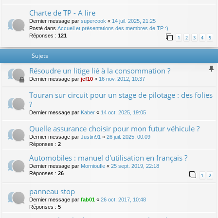
Charte de TP - A lire
Dernier message par
supercook
«
14 juil. 2025, 21:25
Posté dans
Accueil et présentations des membres de TP :)
Réponses :
121
1
2
3
4
5
Sujets
Résoudre un litige lié à la consommation ?
Dernier message par
jef10
«
16 nov. 2012, 10:37
Touran sur circuit pour un stage de pilotage : des folies
?
Dernier message par
Kaber
«
14 oct. 2025, 19:05
Quelle assurance choisir pour mon futur véhicule ?
Dernier message par
Justin91
«
26 juil. 2025, 00:09
Réponses :
2
Automobiles : manuel d'utilisation en français ?
Dernier message par
Mornioufle
«
25 sept. 2019, 22:18
Réponses :
26
1
2
panneau stop
Dernier message par
fab01
«
26 oct. 2017, 10:48
Réponses :
5