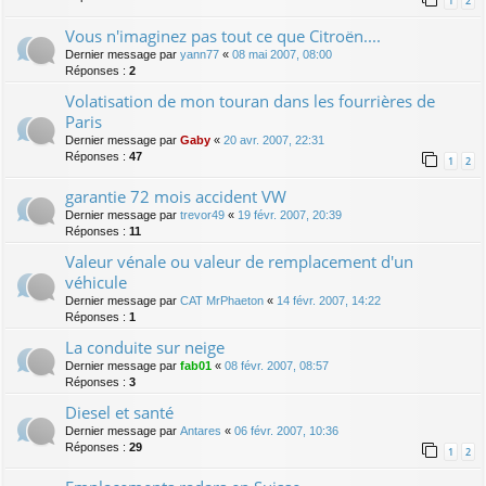
1
2
Vous n'imaginez pas tout ce que Citroën....
Dernier message par
yann77
«
08 mai 2007, 08:00
Réponses :
2
Volatisation de mon touran dans les fourrières de
Paris
Dernier message par
Gaby
«
20 avr. 2007, 22:31
Réponses :
47
1
2
garantie 72 mois accident VW
Dernier message par
trevor49
«
19 févr. 2007, 20:39
Réponses :
11
Valeur vénale ou valeur de remplacement d'un
véhicule
Dernier message par
CAT MrPhaeton
«
14 févr. 2007, 14:22
Réponses :
1
La conduite sur neige
Dernier message par
fab01
«
08 févr. 2007, 08:57
Réponses :
3
Diesel et santé
Dernier message par
Antares
«
06 févr. 2007, 10:36
Réponses :
29
1
2