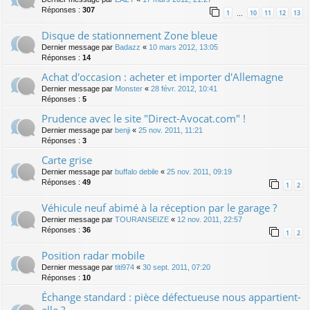
Réponses :
307
1
10
11
12
13
…
Disque de stationnement Zone bleue
Dernier message par
Badazz
«
10 mars 2012, 13:05
Réponses :
14
Achat d'occasion : acheter et importer d'Allemagne
Dernier message par
Monster
«
28 févr. 2012, 10:41
Réponses :
5
Prudence avec le site "Direct-Avocat.com" !
Dernier message par
benji
«
25 nov. 2011, 11:21
Réponses :
3
Carte grise
Dernier message par
buffalo debile
«
25 nov. 2011, 09:19
Réponses :
49
1
2
Véhicule neuf abimé à la réception par le garage ?
Dernier message par
TOURANSEIZE
«
12 nov. 2011, 22:57
Réponses :
36
1
2
Position radar mobile
Dernier message par
titi974
«
30 sept. 2011, 07:20
Réponses :
10
Échange standard : pièce défectueuse nous appartient-