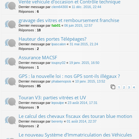
Vente vehicule d'occasion et Contrôle technique
Dernier message par
clem64300
«
11 déc. 2016, 22:44
Réponses :
6
gravage des vitres et remboursement franchise
Dernier message par
fab01
«
06 juin 2015, 12:57
Réponses :
18
Hauteur des portes Télépéages?
Dernier message par
lpascalon
«
31 mai 2015, 21:24
Réponses :
2
Assurance MACSF
Dernier message par
toupsy02
«
19 janv. 2015, 16:50
Réponses :
1
GPS : la nouvelle loi : nos GPS sont-ils illégaux ?
Dernier message par
phalaenopsis
«
10 janv. 2015, 13:52
Réponses :
85
1
2
3
4
Touran V3: parties vitrées et UV
Dernier message par
lepoulpe
«
23 août 2014, 17:31
Réponses :
9
Le calcul des chevaux fiscaux des touran blue motion
Dernier message par
berenty
«
01 août 2014, 22:37
Réponses :
2
Le nouveau Système d’Immatriculation des Véhicules