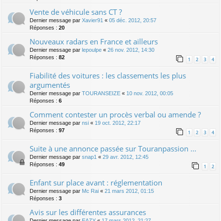
Vente de véhicule sans CT ?
Dernier message par
Xavier91
«
05 déc. 2012, 20:57
Réponses :
20
Nouveaux radars en France et ailleurs
Dernier message par
lepoulpe
«
26 nov. 2012, 14:30
Réponses :
82
1
2
3
4
Fiabilité des voitures : les classements les plus
argumentés
Dernier message par
TOURANSEIZE
«
10 nov. 2012, 00:05
Réponses :
6
Comment contester un procès verbal ou amende ?
Dernier message par
nsi
«
19 oct. 2012, 22:17
Réponses :
97
1
2
3
4
Suite à une annonce passée sur Touranpassion ...
Dernier message par
snap1
«
29 avr. 2012, 12:45
Réponses :
49
1
2
Enfant sur place avant : réglementation
Dernier message par
Mc Rai
«
21 mars 2012, 01:15
Réponses :
3
Avis sur les différentes assurances
Dernier message par
EAZY
«
17 mars 2012, 21:27