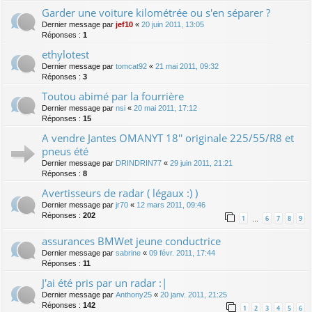
Garder une voiture kilométrée ou s'en séparer ?
Dernier message par
jef10
«
20 juin 2011, 13:05
Réponses :
1
ethylotest
Dernier message par
tomcat92
«
21 mai 2011, 09:32
Réponses :
3
Toutou abimé par la fourrière
Dernier message par
nsi
«
20 mai 2011, 17:12
Réponses :
15
A vendre Jantes OMANYT 18'' originale 225/55/R8 et
pneus été
Dernier message par
DRINDRIN77
«
29 juin 2011, 21:21
Réponses :
8
Avertisseurs de radar ( légaux :) )
Dernier message par
jr70
«
12 mars 2011, 09:46
Réponses :
202
1
6
7
8
9
…
assurances BMWet jeune conductrice
Dernier message par
sabrine
«
09 févr. 2011, 17:44
Réponses :
11
J'ai été pris par un radar :|
Dernier message par
Anthony25
«
20 janv. 2011, 21:25
Réponses :
142
1
2
3
4
5
6