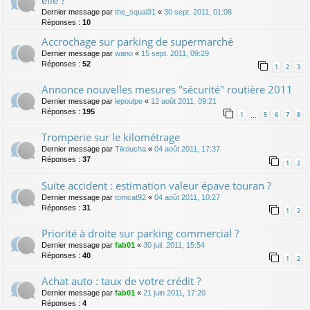
elle ?
Dernier message par
the_squal31
«
30 sept. 2011, 01:08
Réponses :
10
Accrochage sur parking de supermarché
Dernier message par
wano
«
15 sept. 2011, 09:29
Réponses :
52
1
2
3
Annonce nouvelles mesures "sécurité" routière 2011
Dernier message par
lepoulpe
«
12 août 2011, 09:21
Réponses :
195
1
5
6
7
8
…
Tromperie sur le kilométrage
Dernier message par
Tikoucha
«
04 août 2011, 17:37
Réponses :
37
1
2
Suite accident : estimation valeur épave touran ?
Dernier message par
tomcat92
«
04 août 2011, 10:27
Réponses :
31
1
2
Priorité à droite sur parking commercial ?
Dernier message par
fab01
«
30 juil. 2011, 15:54
Réponses :
40
1
2
Achat auto : taux de votre crédit ?
Dernier message par
fab01
«
21 juin 2011, 17:20
Réponses :
4