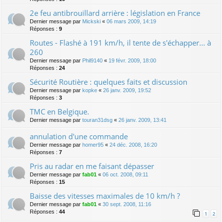
2e feu antibrouillard arrière : législation en France
Dernier message par
Mickski
«
06 mars 2009, 14:19
Réponses :
9
Routes - Flashé à 191 km/h, il tente de s'échapper... à
260
Dernier message par
Phil9140
«
19 févr. 2009, 18:00
Réponses :
24
Sécurité Routière : quelques faits et discussion
Dernier message par
kopke
«
26 janv. 2009, 19:52
Réponses :
3
TMC en Belgique.
Dernier message par
touran31dsg
«
26 janv. 2009, 13:41
annulation d'une commande
Dernier message par
homer95
«
24 déc. 2008, 16:20
Réponses :
7
Pris au radar en me faisant dépasser
Dernier message par
fab01
«
06 oct. 2008, 09:11
Réponses :
15
Baisse des vitesses maximales de 10 km/h ?
Dernier message par
fab01
«
30 sept. 2008, 11:16
Réponses :
44
1
2