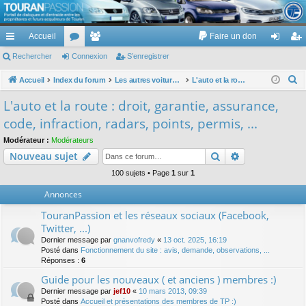
TouranPassion
Accueil
Faire un don
Le forum des propriétaires ou futurs acquéreurs du Volkswagen Touran
cc
Rechercher
or
Connexion
e
S’enregistrer
on
’e
ès
u
m
ne
nr
R
Accueil
Index du forum
Les autres voitures et ce qui touche à la voiture
L'auto et la route : droit, garantie, assurance, code, infraction, radars, points, permis, ...
e
ra
m
br
xi
eg
L'auto et la route : droit, garantie, assurance,
c
pi
s
es
on
ist
code, infraction, radars, points, permis, ...
h
de
re
e
Modérateur :
Modérateurs
Rechercher
Recherche av
Nouveau sujet
r
r
c
100 sujets • Page
1
sur
1
h
Annonces
e
TouranPassion et les réseaux sociaux (Facebook,
r
Twitter, ...)
Dernier message par
gnanvofredy
«
13 oct. 2025, 16:19
Posté dans
Fonctionnement du site : avis, demande, observations, ...
Réponses :
6
Guide pour les nouveaux ( et anciens ) membres :)
Dernier message par
jef10
«
10 mars 2013, 09:39
Posté dans
Accueil et présentations des membres de TP :)