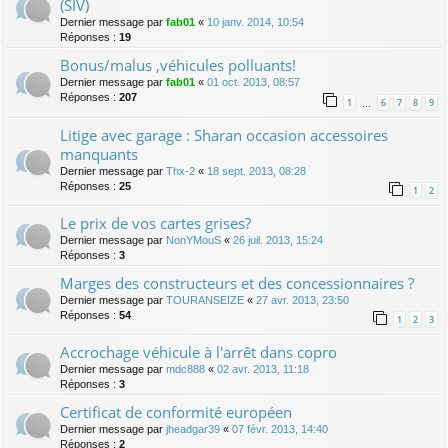
(SIV)
Dernier message par
fab01
«
10 janv. 2014, 10:54
Réponses :
19
Bonus/malus ,véhicules polluants!
Dernier message par
fab01
«
01 oct. 2013, 08:57
Réponses :
207
1
6
7
8
9
…
Litige avec garage : Sharan occasion accessoires
manquants
Dernier message par
Thx-2
«
18 sept. 2013, 08:28
Réponses :
25
1
2
Le prix de vos cartes grises?
Dernier message par
NonYMouS
«
26 juil. 2013, 15:24
Réponses :
3
Marges des constructeurs et des concessionnaires ?
Dernier message par
TOURANSEIZE
«
27 avr. 2013, 23:50
Réponses :
54
1
2
3
Accrochage véhicule à l'arrêt dans copro
Dernier message par
mdc888
«
02 avr. 2013, 11:18
Réponses :
3
Certificat de conformité européen
Dernier message par
jheadgar39
«
07 févr. 2013, 14:40
Réponses :
2