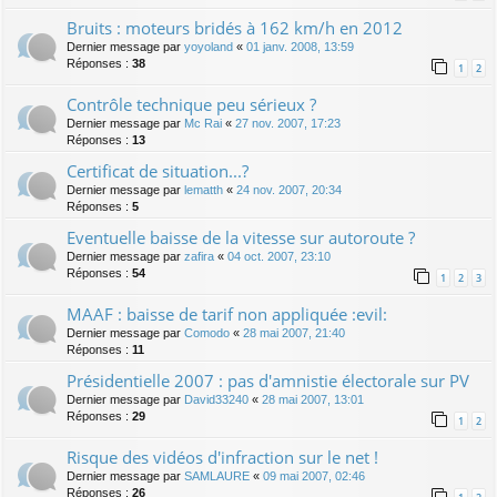
Bruits : moteurs bridés à 162 km/h en 2012
Dernier message par
yoyoland
«
01 janv. 2008, 13:59
Réponses :
38
1
2
Contrôle technique peu sérieux ?
Dernier message par
Mc Rai
«
27 nov. 2007, 17:23
Réponses :
13
Certificat de situation...?
Dernier message par
lematth
«
24 nov. 2007, 20:34
Réponses :
5
Eventuelle baisse de la vitesse sur autoroute ?
Dernier message par
zafira
«
04 oct. 2007, 23:10
Réponses :
54
1
2
3
MAAF : baisse de tarif non appliquée :evil:
Dernier message par
Comodo
«
28 mai 2007, 21:40
Réponses :
11
Présidentielle 2007 : pas d'amnistie électorale sur PV
Dernier message par
David33240
«
28 mai 2007, 13:01
Réponses :
29
1
2
Risque des vidéos d'infraction sur le net !
Dernier message par
SAMLAURE
«
09 mai 2007, 02:46
Réponses :
26