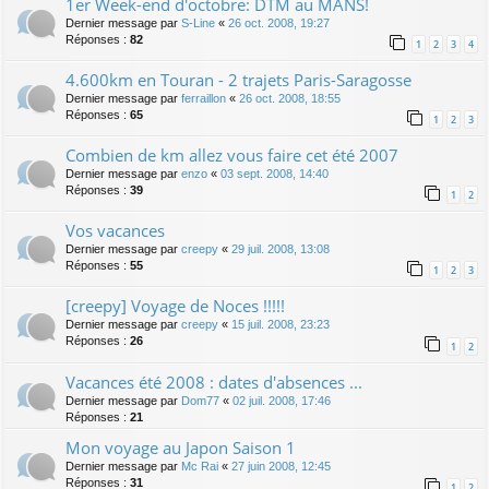
1er Week-end d'octobre: DTM au MANS!
Dernier message par
S-Line
«
26 oct. 2008, 19:27
Réponses :
82
1
2
3
4
4.600km en Touran - 2 trajets Paris-Saragosse
Dernier message par
ferraillon
«
26 oct. 2008, 18:55
Réponses :
65
1
2
3
Combien de km allez vous faire cet été 2007
Dernier message par
enzo
«
03 sept. 2008, 14:40
Réponses :
39
1
2
Vos vacances
Dernier message par
creepy
«
29 juil. 2008, 13:08
Réponses :
55
1
2
3
[creepy] Voyage de Noces !!!!!
Dernier message par
creepy
«
15 juil. 2008, 23:23
Réponses :
26
1
2
Vacances été 2008 : dates d'absences ...
Dernier message par
Dom77
«
02 juil. 2008, 17:46
Réponses :
21
Mon voyage au Japon Saison 1
Dernier message par
Mc Rai
«
27 juin 2008, 12:45
Réponses :
31
1
2