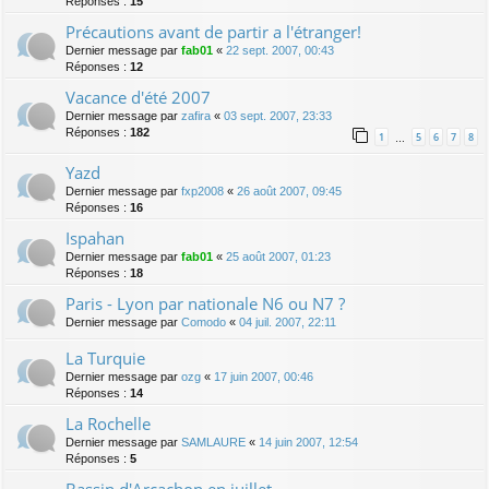
Réponses :
15
Précautions avant de partir a l'étranger!
Dernier message par
fab01
«
22 sept. 2007, 00:43
Réponses :
12
Vacance d'été 2007
Dernier message par
zafira
«
03 sept. 2007, 23:33
Réponses :
182
1
5
6
7
8
…
Yazd
Dernier message par
fxp2008
«
26 août 2007, 09:45
Réponses :
16
Ispahan
Dernier message par
fab01
«
25 août 2007, 01:23
Réponses :
18
Paris - Lyon par nationale N6 ou N7 ?
Dernier message par
Comodo
«
04 juil. 2007, 22:11
La Turquie
Dernier message par
ozg
«
17 juin 2007, 00:46
Réponses :
14
La Rochelle
Dernier message par
SAMLAURE
«
14 juin 2007, 12:54
Réponses :
5