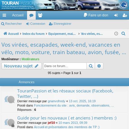
TouranPassion
Accueil
Faire un don
Le forum des propriétaires ou futurs acquéreurs du Volkswagen Touran
cc
Rechercher
or
Connexion
e
S’enregistrer
on
’e
ès
u
m
ne
nr
R
Accueil
Index du forum
Equipement, maison, famille, passion, hobby, détente, ...
Vos virées, escapades, week-end, vacances en vélo, moto, voiture, train bateau, avion, fusée, ...
e
ra
m
br
xi
eg
Vos virées, escapades, week-end, vacances en
c
pi
s
es
on
ist
vélo, moto, voiture, train bateau, avion, fusée, ...
h
de
re
e
Modérateur :
Modérateurs
Rechercher
Recherche av
Nouveau sujet
r
r
c
95 sujets • Page
1
sur
1
h
Annonces
e
TouranPassion et les réseaux sociaux (Facebook,
r
Twitter, ...)
Dernier message par
gnanvofredy
«
13 oct. 2025, 16:19
Posté dans
Fonctionnement du site : avis, demande, observations, ...
Réponses :
6
Guide pour les nouveaux ( et anciens ) membres :)
Dernier message par
jef10
«
10 mars 2013, 09:39
Posté dans
Accueil et présentations des membres de TP :)