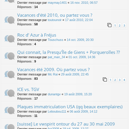
Dernier message par
maymay1401
«
16 nov. 2010, 06:57
Réponses :
14
Vacances d'été 2010, ou partez vous ?
Dernier message par
toutounoir
«
17 août 2010, 22:04
Réponses :
58
1
2
3
Roc d' Azur à Fréjus
Dernier message par
Touschuss
«
14 oct. 2009, 20:30
Réponses :
4
Qui connait, la Presqu'Île de Giens + Porquerolles ??
Dernier message par
pat_man_34
«
01 oct. 2009, 14:36
Réponses :
9
Vacances été 2009. Où partez vous ?
Dernier message par
Mc Rai
«
29 août 2009, 22:45
Réponses :
83
1
2
3
4
ICE vs. TGV
Dernier message par
dunantgv
«
19 août 2009, 15:20
Réponses :
17
Plaques immatriculation USA (qq beaux exemplaires)
Dernier message par
Leboubou111
«
06 août 2009, 14:12
Réponses :
11
[suisse] Le vwspirit ontour du 27 au 30 mai 2009
Dernier message par
fxp2008
«
18 juil. 2009, 12:27