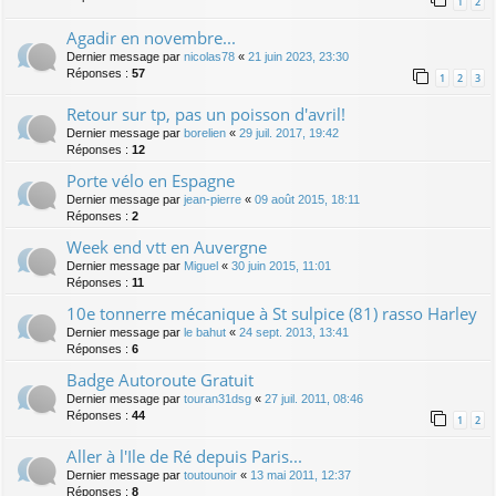
1
2
Agadir en novembre...
Dernier message par
nicolas78
«
21 juin 2023, 23:30
Réponses :
57
1
2
3
Retour sur tp, pas un poisson d'avril!
Dernier message par
borelien
«
29 juil. 2017, 19:42
Réponses :
12
Porte vélo en Espagne
Dernier message par
jean-pierre
«
09 août 2015, 18:11
Réponses :
2
Week end vtt en Auvergne
Dernier message par
Miguel
«
30 juin 2015, 11:01
Réponses :
11
10e tonnerre mécanique à St sulpice (81) rasso Harley
Dernier message par
le bahut
«
24 sept. 2013, 13:41
Réponses :
6
Badge Autoroute Gratuit
Dernier message par
touran31dsg
«
27 juil. 2011, 08:46
Réponses :
44
1
2
Aller à l'Ile de Ré depuis Paris...
Dernier message par
toutounoir
«
13 mai 2011, 12:37
Réponses :
8