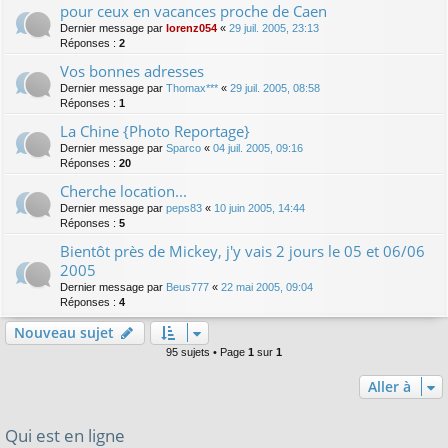
pour ceux en vacances proche de Caen
Dernier message par
lorenz054
«
29 juil. 2005, 23:13
Réponses :
2
Vos bonnes adresses
Dernier message par
Thomax***
«
29 juil. 2005, 08:58
Réponses :
1
La Chine {Photo Reportage}
Dernier message par
Sparco
«
04 juil. 2005, 09:16
Réponses :
20
Cherche location...
Dernier message par
peps83
«
10 juin 2005, 14:44
Réponses :
5
Bientôt près de Mickey, j'y vais 2 jours le 05 et 06/06
2005
Dernier message par
Beus777
«
22 mai 2005, 09:04
Réponses :
4
Nouveau sujet
95 sujets • Page
1
sur
1
Aller à
Qui est en ligne