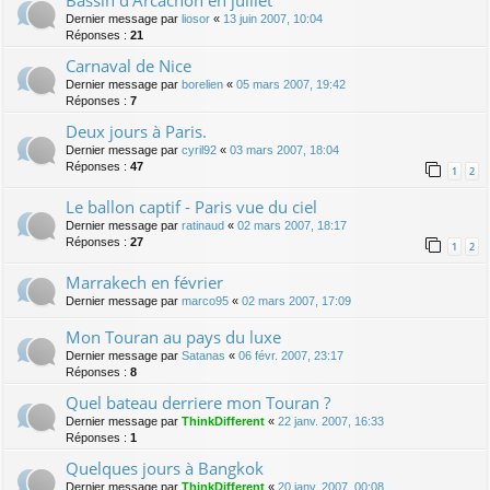
Bassin d'Arcachon en juillet
Dernier message par
liosor
«
13 juin 2007, 10:04
Réponses :
21
Carnaval de Nice
Dernier message par
borelien
«
05 mars 2007, 19:42
Réponses :
7
Deux jours à Paris.
Dernier message par
cyril92
«
03 mars 2007, 18:04
Réponses :
47
1
2
Le ballon captif - Paris vue du ciel
Dernier message par
ratinaud
«
02 mars 2007, 18:17
Réponses :
27
1
2
Marrakech en février
Dernier message par
marco95
«
02 mars 2007, 17:09
Mon Touran au pays du luxe
Dernier message par
Satanas
«
06 févr. 2007, 23:17
Réponses :
8
Quel bateau derriere mon Touran ?
Dernier message par
ThinkDifferent
«
22 janv. 2007, 16:33
Réponses :
1
Quelques jours à Bangkok
Dernier message par
ThinkDifferent
«
20 janv. 2007, 00:08