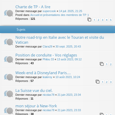
Charte de TP - A lire
Dernier message par
supercook
«
14 juil. 2025, 21:25
Posté dans
Accueil et présentations des membres de TP :)
Réponses :
121
1
2
3
4
5
Sujets
Notre road-trip en Italie avec le Touran et visite du
Vatican
Dernier message par
Clara29
«
30 sept. 2025, 20:43
Position de conduite - Vos réglages
Dernier message par
Philou 33
«
13 août 2023, 09:12
Réponses :
43
1
2
Week-end à Disneyland Paris....
Dernier message par
lealeroy
«
10 août 2023, 10:24
Réponses :
57
1
2
3
La Suisse vue du ciel.
Dernier message par
nicolas78
«
21 juin 2023, 23:34
Réponses :
11
mon séjour à New-York
Dernier message par
nicolas78
«
21 juin 2023, 23:33
Réponses :
38