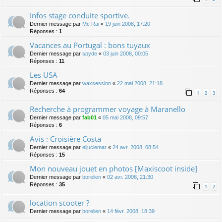
Infos stage conduite sportive.
Dernier message par
Mc Rai
«
19 juin 2008, 17:20
Réponses :
1
Vacances au Portugal : bons tuyaux
Dernier message par
spyde
«
03 juin 2008, 00:05
Réponses :
11
Les USA
Dernier message par
waxsession
«
22 mai 2008, 21:18
Réponses :
64
1
2
3
Recherche à programmer voyage à Maranello
Dernier message par
fab01
«
05 mai 2008, 09:57
Réponses :
6
Avis : Croisière Costa
Dernier message par
eljuclemar
«
24 avr. 2008, 08:54
Réponses :
15
Mon nouveau jouet en photos [Maxiscoot inside]
Dernier message par
borelien
«
02 avr. 2008, 21:30
Réponses :
35
1
2
location scooter ?
Dernier message par
borelien
«
14 févr. 2008, 18:39