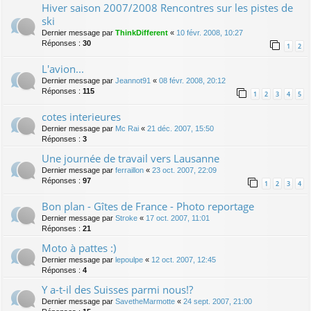
Hiver saison 2007/2008 Rencontres sur les pistes de
ski
Dernier message par
ThinkDifferent
«
10 févr. 2008, 10:27
Réponses :
30
1
2
L'avion...
Dernier message par
Jeannot91
«
08 févr. 2008, 20:12
Réponses :
115
1
2
3
4
5
cotes interieures
Dernier message par
Mc Rai
«
21 déc. 2007, 15:50
Réponses :
3
Une journée de travail vers Lausanne
Dernier message par
ferraillon
«
23 oct. 2007, 22:09
Réponses :
97
1
2
3
4
Bon plan - Gîtes de France - Photo reportage
Dernier message par
Stroke
«
17 oct. 2007, 11:01
Réponses :
21
Moto à pattes :)
Dernier message par
lepoulpe
«
12 oct. 2007, 12:45
Réponses :
4
Y a-t-il des Suisses parmi nous!?
Dernier message par
SavetheMarmotte
«
24 sept. 2007, 21:00