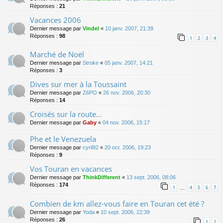
Réponses :
21
Vacances 2006
Dernier message par
Vindel
«
10 janv. 2007, 21:39
Réponses :
98
1
2
3
4
Marché de Noël
Dernier message par
Stroke
«
05 janv. 2007, 14:21
Réponses :
3
Dives sur mer à la Toussaint
Dernier message par
Z6PO
«
26 nov. 2006, 20:30
Réponses :
14
Croisés sur la route...
Dernier message par
Gaby
«
04 nov. 2006, 15:17
Phe et le Venezuela
Dernier message par
cyril92
«
20 oct. 2006, 19:23
Réponses :
9
Vos Touran en vacances
Dernier message par
ThinkDifferent
«
13 sept. 2006, 08:06
Réponses :
174
1
4
5
6
7
…
Combien de km allez-vous faire en Touran cet été ?
Dernier message par
Yoda
«
10 sept. 2006, 22:39
Réponses :
26
1
2