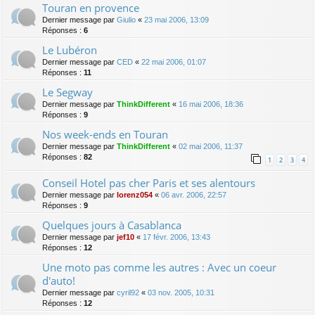
Touran en provence
Dernier message par
Giulio
«
23 mai 2006, 13:09
Réponses :
6
Le Lubéron
Dernier message par
CED
«
22 mai 2006, 01:07
Réponses :
11
Le Segway
Dernier message par
ThinkDifferent
«
16 mai 2006, 18:36
Réponses :
9
Nos week-ends en Touran
Dernier message par
ThinkDifferent
«
02 mai 2006, 11:37
Réponses :
82
1
2
3
4
Conseil Hotel pas cher Paris et ses alentours
Dernier message par
lorenz054
«
06 avr. 2006, 22:57
Réponses :
9
Quelques jours à Casablanca
Dernier message par
jef10
«
17 févr. 2006, 13:43
Réponses :
12
Une moto pas comme les autres : Avec un coeur
d'auto!
Dernier message par
cyril92
«
03 nov. 2005, 10:31
Réponses :
12