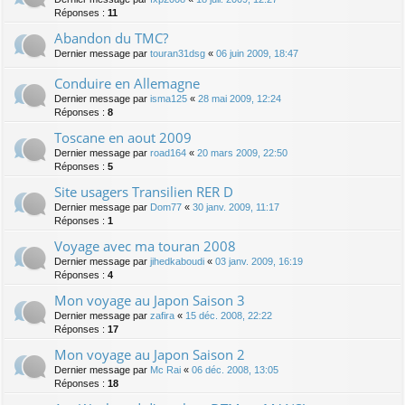
Réponses :
11
Abandon du TMC?
Dernier message par
touran31dsg
«
06 juin 2009, 18:47
Conduire en Allemagne
Dernier message par
isma125
«
28 mai 2009, 12:24
Réponses :
8
Toscane en aout 2009
Dernier message par
road164
«
20 mars 2009, 22:50
Réponses :
5
Site usagers Transilien RER D
Dernier message par
Dom77
«
30 janv. 2009, 11:17
Réponses :
1
Voyage avec ma touran 2008
Dernier message par
jihedkaboudi
«
03 janv. 2009, 16:19
Réponses :
4
Mon voyage au Japon Saison 3
Dernier message par
zafira
«
15 déc. 2008, 22:22
Réponses :
17
Mon voyage au Japon Saison 2
Dernier message par
Mc Rai
«
06 déc. 2008, 13:05
Réponses :
18