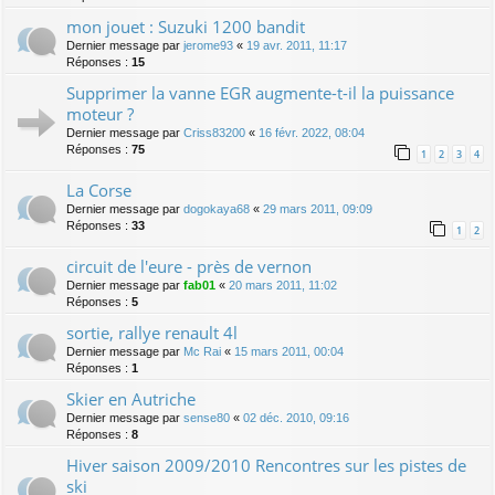
mon jouet : Suzuki 1200 bandit
Dernier message par
jerome93
«
19 avr. 2011, 11:17
Réponses :
15
Supprimer la vanne EGR augmente-t-il la puissance
moteur ?
Dernier message par
Criss83200
«
16 févr. 2022, 08:04
Réponses :
75
1
2
3
4
La Corse
Dernier message par
dogokaya68
«
29 mars 2011, 09:09
Réponses :
33
1
2
circuit de l'eure - près de vernon
Dernier message par
fab01
«
20 mars 2011, 11:02
Réponses :
5
sortie, rallye renault 4l
Dernier message par
Mc Rai
«
15 mars 2011, 00:04
Réponses :
1
Skier en Autriche
Dernier message par
sense80
«
02 déc. 2010, 09:16
Réponses :
8
Hiver saison 2009/2010 Rencontres sur les pistes de
ski