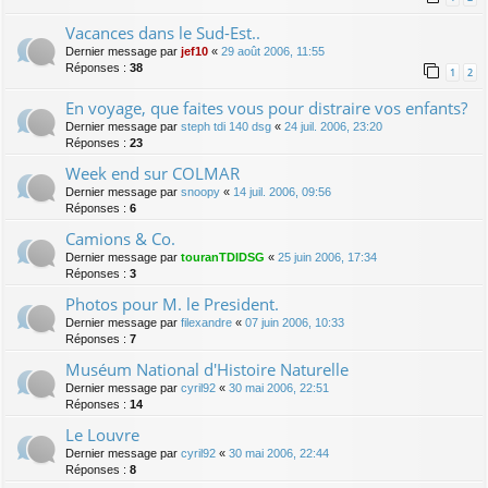
Vacances dans le Sud-Est..
Dernier message par
jef10
«
29 août 2006, 11:55
Réponses :
38
1
2
En voyage, que faites vous pour distraire vos enfants?
Dernier message par
steph tdi 140 dsg
«
24 juil. 2006, 23:20
Réponses :
23
Week end sur COLMAR
Dernier message par
snoopy
«
14 juil. 2006, 09:56
Réponses :
6
Camions & Co.
Dernier message par
touranTDIDSG
«
25 juin 2006, 17:34
Réponses :
3
Photos pour M. le President.
Dernier message par
filexandre
«
07 juin 2006, 10:33
Réponses :
7
Muséum National d'Histoire Naturelle
Dernier message par
cyril92
«
30 mai 2006, 22:51
Réponses :
14
Le Louvre
Dernier message par
cyril92
«
30 mai 2006, 22:44
Réponses :
8