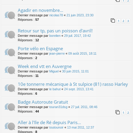
1
2
Agadir en novembre...
Dernier message par
nicolas78
«
21 juin 2023, 23:30
Réponses :
57
1
2
3
Retour sur tp, pas un poisson d'avril!
Dernier message par
borelien
«
29 juil. 2017, 19:42
Réponses :
12
Porte vélo en Espagne
Dernier message par
jean-pierre
«
09 août 2015, 18:11
Réponses :
2
Week end vtt en Auvergne
Dernier message par
Miguel
«
30 juin 2015, 11:01
Réponses :
11
10e tonnerre mécanique à St sulpice (81) rasso Harley
Dernier message par
le bahut
«
24 sept. 2013, 13:41
Réponses :
6
Badge Autoroute Gratuit
Dernier message par
touran31dsg
«
27 juil. 2011, 08:46
Réponses :
44
1
2
Aller à l'Ile de Ré depuis Paris...
Dernier message par
toutounoir
«
13 mai 2011, 12:37
Réponses :
8