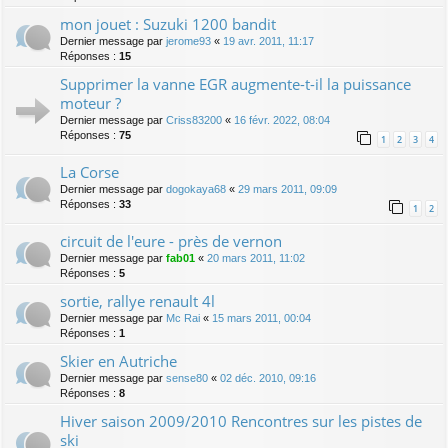
mon jouet : Suzuki 1200 bandit
Dernier message par
jerome93
«
19 avr. 2011, 11:17
Réponses :
15
Supprimer la vanne EGR augmente-t-il la puissance
moteur ?
Dernier message par
Criss83200
«
16 févr. 2022, 08:04
Réponses :
75
1
2
3
4
La Corse
Dernier message par
dogokaya68
«
29 mars 2011, 09:09
Réponses :
33
1
2
circuit de l'eure - près de vernon
Dernier message par
fab01
«
20 mars 2011, 11:02
Réponses :
5
sortie, rallye renault 4l
Dernier message par
Mc Rai
«
15 mars 2011, 00:04
Réponses :
1
Skier en Autriche
Dernier message par
sense80
«
02 déc. 2010, 09:16
Réponses :
8
Hiver saison 2009/2010 Rencontres sur les pistes de
ski