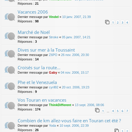
Réponses :
21
Vacances 2006
Dernier message par
Vindel
«
10 janv. 2007, 21:39
Réponses :
98
1
2
3
4
Marché de Noël
Dernier message par
Stroke
«
05 janv. 2007, 14:21
Réponses :
3
Dives sur mer à la Toussaint
Dernier message par
Z6PO
«
26 nov. 2006, 20:30
Réponses :
14
Croisés sur la route...
Dernier message par
Gaby
«
04 nov. 2006, 15:17
Phe et le Venezuela
Dernier message par
cyril92
«
20 oct. 2006, 19:23
Réponses :
9
Vos Touran en vacances
Dernier message par
ThinkDifferent
«
13 sept. 2006, 08:06
Réponses :
174
1
4
5
6
7
…
Combien de km allez-vous faire en Touran cet été ?
Dernier message par
Yoda
«
10 sept. 2006, 22:39
Réponses :
26
1
2