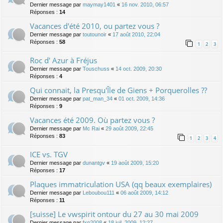
Dernier message par
maymay1401
«
16 nov. 2010, 06:57
Réponses :
14
Vacances d'été 2010, ou partez vous ?
Dernier message par
toutounoir
«
17 août 2010, 22:04
Réponses :
58
1
2
3
Roc d' Azur à Fréjus
Dernier message par
Touschuss
«
14 oct. 2009, 20:30
Réponses :
4
Qui connait, la Presqu'Île de Giens + Porquerolles ??
Dernier message par
pat_man_34
«
01 oct. 2009, 14:36
Réponses :
9
Vacances été 2009. Où partez vous ?
Dernier message par
Mc Rai
«
29 août 2009, 22:45
Réponses :
83
1
2
3
4
ICE vs. TGV
Dernier message par
dunantgv
«
19 août 2009, 15:20
Réponses :
17
Plaques immatriculation USA (qq beaux exemplaires)
Dernier message par
Leboubou111
«
06 août 2009, 14:12
Réponses :
11
[suisse] Le vwspirit ontour du 27 au 30 mai 2009
Dernier message par
fxp2008
«
18 juil. 2009, 12:27