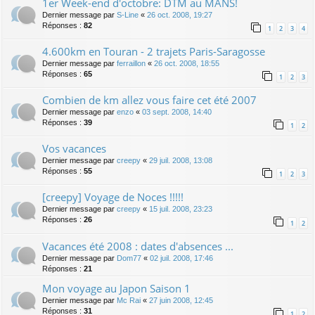
1er Week-end d'octobre: DTM au MANS!
Dernier message par
S-Line
«
26 oct. 2008, 19:27
Réponses :
82
1
2
3
4
4.600km en Touran - 2 trajets Paris-Saragosse
Dernier message par
ferraillon
«
26 oct. 2008, 18:55
Réponses :
65
1
2
3
Combien de km allez vous faire cet été 2007
Dernier message par
enzo
«
03 sept. 2008, 14:40
Réponses :
39
1
2
Vos vacances
Dernier message par
creepy
«
29 juil. 2008, 13:08
Réponses :
55
1
2
3
[creepy] Voyage de Noces !!!!!
Dernier message par
creepy
«
15 juil. 2008, 23:23
Réponses :
26
1
2
Vacances été 2008 : dates d'absences ...
Dernier message par
Dom77
«
02 juil. 2008, 17:46
Réponses :
21
Mon voyage au Japon Saison 1
Dernier message par
Mc Rai
«
27 juin 2008, 12:45
Réponses :
31
1
2