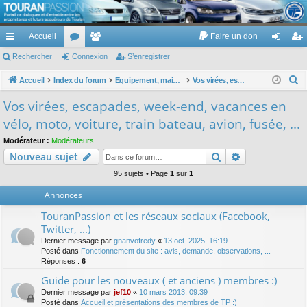
TouranPassion
Accueil
Faire un don
Le forum des propriétaires ou futurs acquéreurs du Volkswagen Touran
cc
Rechercher
or
Connexion
e
S’enregistrer
on
’e
ès
u
m
ne
nr
R
Accueil
Index du forum
Equipement, maison, famille, passion, hobby, détente, ...
Vos virées, escapades, week-end, vacances en vélo, moto, voiture, train bateau, avion, fusée, ...
e
ra
m
br
xi
eg
Vos virées, escapades, week-end, vacances en
c
pi
s
es
on
ist
vélo, moto, voiture, train bateau, avion, fusée, ...
h
de
re
e
Modérateur :
Modérateurs
Rechercher
Recherche av
Nouveau sujet
r
r
c
95 sujets • Page
1
sur
1
h
Annonces
e
TouranPassion et les réseaux sociaux (Facebook,
r
Twitter, ...)
Dernier message par
gnanvofredy
«
13 oct. 2025, 16:19
Posté dans
Fonctionnement du site : avis, demande, observations, ...
Réponses :
6
Guide pour les nouveaux ( et anciens ) membres :)
Dernier message par
jef10
«
10 mars 2013, 09:39
Posté dans
Accueil et présentations des membres de TP :)