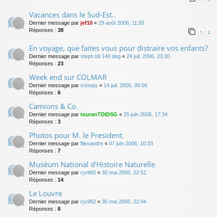
Vacances dans le Sud-Est..
Dernier message par
jef10
«
29 août 2006, 11:55
Réponses :
38
1
2
En voyage, que faites vous pour distraire vos enfants?
Dernier message par
steph tdi 140 dsg
«
24 juil. 2006, 23:20
Réponses :
23
Week end sur COLMAR
Dernier message par
snoopy
«
14 juil. 2006, 09:56
Réponses :
6
Camions & Co.
Dernier message par
touranTDIDSG
«
25 juin 2006, 17:34
Réponses :
3
Photos pour M. le President.
Dernier message par
filexandre
«
07 juin 2006, 10:33
Réponses :
7
Muséum National d'Histoire Naturelle
Dernier message par
cyril92
«
30 mai 2006, 22:51
Réponses :
14
Le Louvre
Dernier message par
cyril92
«
30 mai 2006, 22:44
Réponses :
8