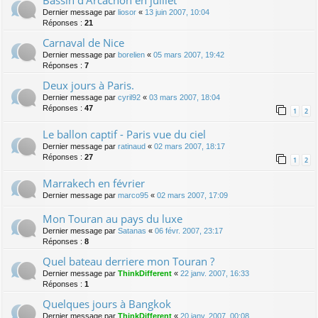
Bassin d'Arcachon en juillet
Dernier message par
liosor
«
13 juin 2007, 10:04
Réponses :
21
Carnaval de Nice
Dernier message par
borelien
«
05 mars 2007, 19:42
Réponses :
7
Deux jours à Paris.
Dernier message par
cyril92
«
03 mars 2007, 18:04
Réponses :
47
1
2
Le ballon captif - Paris vue du ciel
Dernier message par
ratinaud
«
02 mars 2007, 18:17
Réponses :
27
1
2
Marrakech en février
Dernier message par
marco95
«
02 mars 2007, 17:09
Mon Touran au pays du luxe
Dernier message par
Satanas
«
06 févr. 2007, 23:17
Réponses :
8
Quel bateau derriere mon Touran ?
Dernier message par
ThinkDifferent
«
22 janv. 2007, 16:33
Réponses :
1
Quelques jours à Bangkok
Dernier message par
ThinkDifferent
«
20 janv. 2007, 00:08