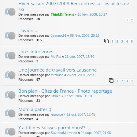
Hiver saison 2007/2008 Rencontres sur les pistes de
ski
Dernier message par
ThinkDifferent
«
10 févr. 2008, 10:27
Réponses :
30
1
2
L'avion...
Dernier message par
Jeannot91
«
08 févr. 2008, 20:12
Réponses :
115
1
2
3
4
5
cotes interieures
Dernier message par
Mc Rai
«
21 déc. 2007, 15:50
Réponses :
3
Une journée de travail vers Lausanne
Dernier message par
ferraillon
«
23 oct. 2007, 22:09
Réponses :
97
1
2
3
4
Bon plan - Gîtes de France - Photo reportage
Dernier message par
Stroke
«
17 oct. 2007, 11:01
Réponses :
21
Moto à pattes :)
Dernier message par
lepoulpe
«
12 oct. 2007, 12:45
Réponses :
4
Y a-t-il des Suisses parmi nous!?
Dernier message par
SavetheMarmotte
«
24 sept. 2007, 21:00