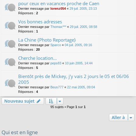
pour ceux en vacances proche de Caen
Dernier message par
lorenz054
«
29 juil. 2005, 23:13
Réponses :
2
Vos bonnes adresses
Dernier message par
Thomax***
«
29 juil. 2005, 08:58
Réponses :
1
La Chine {Photo Reportage}
Dernier message par
Sparco
«
04 juil. 2005, 09:16
Réponses :
20
Cherche location...
Dernier message par
peps83
«
10 juin 2005, 14:44
Réponses :
5
Bientôt près de Mickey, j'y vais 2 jours le 05 et 06/06
2005
Dernier message par
Beus777
«
22 mai 2005, 09:04
Réponses :
4
Nouveau sujet
95 sujets • Page
1
sur
1
Aller à
Qui est en ligne