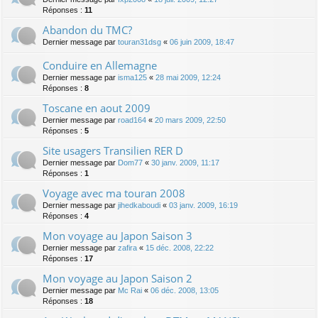
Réponses :
11
Abandon du TMC?
Dernier message par
touran31dsg
«
06 juin 2009, 18:47
Conduire en Allemagne
Dernier message par
isma125
«
28 mai 2009, 12:24
Réponses :
8
Toscane en aout 2009
Dernier message par
road164
«
20 mars 2009, 22:50
Réponses :
5
Site usagers Transilien RER D
Dernier message par
Dom77
«
30 janv. 2009, 11:17
Réponses :
1
Voyage avec ma touran 2008
Dernier message par
jihedkaboudi
«
03 janv. 2009, 16:19
Réponses :
4
Mon voyage au Japon Saison 3
Dernier message par
zafira
«
15 déc. 2008, 22:22
Réponses :
17
Mon voyage au Japon Saison 2
Dernier message par
Mc Rai
«
06 déc. 2008, 13:05
Réponses :
18