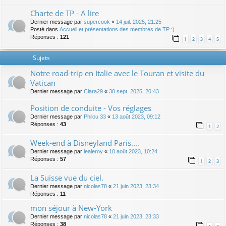
Charte de TP - A lire
Dernier message par
supercook
«
14 juil. 2025, 21:25
Posté dans
Accueil et présentations des membres de TP :)
Réponses :
121
1
2
3
4
5
Sujets
Notre road-trip en Italie avec le Touran et visite du
Vatican
Dernier message par
Clara29
«
30 sept. 2025, 20:43
Position de conduite - Vos réglages
Dernier message par
Philou 33
«
13 août 2023, 09:12
Réponses :
43
1
2
Week-end à Disneyland Paris....
Dernier message par
lealeroy
«
10 août 2023, 10:24
Réponses :
57
1
2
3
La Suisse vue du ciel.
Dernier message par
nicolas78
«
21 juin 2023, 23:34
Réponses :
11
mon séjour à New-York
Dernier message par
nicolas78
«
21 juin 2023, 23:33
Réponses :
38