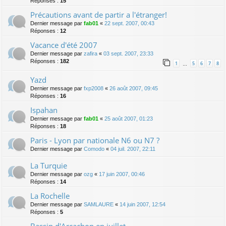
Réponses :
15
Précautions avant de partir a l'étranger!
Dernier message par
fab01
«
22 sept. 2007, 00:43
Réponses :
12
Vacance d'été 2007
Dernier message par
zafira
«
03 sept. 2007, 23:33
Réponses :
182
1
5
6
7
8
…
Yazd
Dernier message par
fxp2008
«
26 août 2007, 09:45
Réponses :
16
Ispahan
Dernier message par
fab01
«
25 août 2007, 01:23
Réponses :
18
Paris - Lyon par nationale N6 ou N7 ?
Dernier message par
Comodo
«
04 juil. 2007, 22:11
La Turquie
Dernier message par
ozg
«
17 juin 2007, 00:46
Réponses :
14
La Rochelle
Dernier message par
SAMLAURE
«
14 juin 2007, 12:54
Réponses :
5