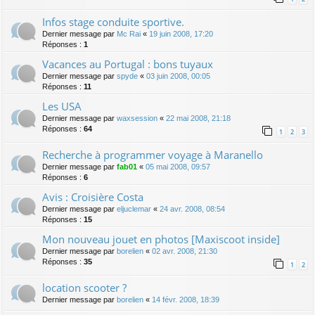
Infos stage conduite sportive.
Dernier message par
Mc Rai
«
19 juin 2008, 17:20
Réponses :
1
Vacances au Portugal : bons tuyaux
Dernier message par
spyde
«
03 juin 2008, 00:05
Réponses :
11
Les USA
Dernier message par
waxsession
«
22 mai 2008, 21:18
Réponses :
64
1
2
3
Recherche à programmer voyage à Maranello
Dernier message par
fab01
«
05 mai 2008, 09:57
Réponses :
6
Avis : Croisière Costa
Dernier message par
eljuclemar
«
24 avr. 2008, 08:54
Réponses :
15
Mon nouveau jouet en photos [Maxiscoot inside]
Dernier message par
borelien
«
02 avr. 2008, 21:30
Réponses :
35
1
2
location scooter ?
Dernier message par
borelien
«
14 févr. 2008, 18:39