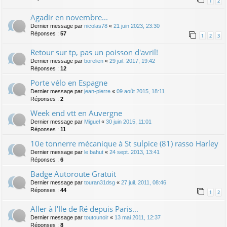
1
2
Agadir en novembre...
Dernier message par
nicolas78
«
21 juin 2023, 23:30
Réponses :
57
1
2
3
Retour sur tp, pas un poisson d'avril!
Dernier message par
borelien
«
29 juil. 2017, 19:42
Réponses :
12
Porte vélo en Espagne
Dernier message par
jean-pierre
«
09 août 2015, 18:11
Réponses :
2
Week end vtt en Auvergne
Dernier message par
Miguel
«
30 juin 2015, 11:01
Réponses :
11
10e tonnerre mécanique à St sulpice (81) rasso Harley
Dernier message par
le bahut
«
24 sept. 2013, 13:41
Réponses :
6
Badge Autoroute Gratuit
Dernier message par
touran31dsg
«
27 juil. 2011, 08:46
Réponses :
44
1
2
Aller à l'Ile de Ré depuis Paris...
Dernier message par
toutounoir
«
13 mai 2011, 12:37
Réponses :
8