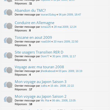
Réponses :
11
Abandon du TMC?
Dernier message par
touran31dsg
«
06 juin 2009, 18:47
Conduire en Allemagne
Dernier message par
isma125
«
28 mai 2009, 12:24
Réponses :
8
Toscane en aout 2009
Dernier message par
road164
«
20 mars 2009, 22:50
Réponses :
5
Site usagers Transilien RER D
Dernier message par
Dom77
«
30 janv. 2009, 11:17
Réponses :
1
Voyage avec ma touran 2008
Dernier message par
jihedkaboudi
«
03 janv. 2009, 16:19
Réponses :
4
Mon voyage au Japon Saison 3
Dernier message par
zafira
«
15 déc. 2008, 22:22
Réponses :
17
Mon voyage au Japon Saison 2
Dernier message par
Mc Rai
«
06 déc. 2008, 13:05
Réponses :
18