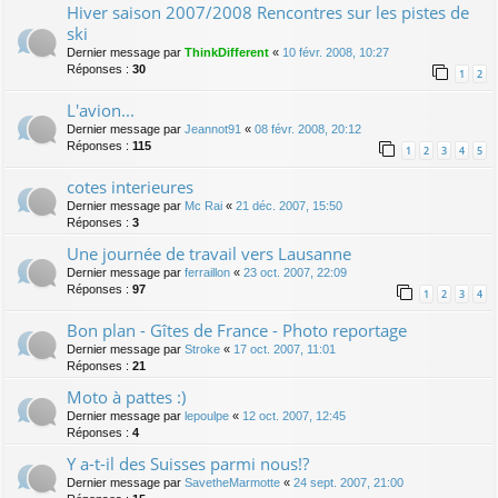
Hiver saison 2007/2008 Rencontres sur les pistes de
ski
Dernier message par
ThinkDifferent
«
10 févr. 2008, 10:27
Réponses :
30
1
2
L'avion...
Dernier message par
Jeannot91
«
08 févr. 2008, 20:12
Réponses :
115
1
2
3
4
5
cotes interieures
Dernier message par
Mc Rai
«
21 déc. 2007, 15:50
Réponses :
3
Une journée de travail vers Lausanne
Dernier message par
ferraillon
«
23 oct. 2007, 22:09
Réponses :
97
1
2
3
4
Bon plan - Gîtes de France - Photo reportage
Dernier message par
Stroke
«
17 oct. 2007, 11:01
Réponses :
21
Moto à pattes :)
Dernier message par
lepoulpe
«
12 oct. 2007, 12:45
Réponses :
4
Y a-t-il des Suisses parmi nous!?
Dernier message par
SavetheMarmotte
«
24 sept. 2007, 21:00