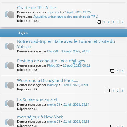
Charte de TP - A lire
Dernier message par
supercook
«
14 juil. 2025, 21:25
Posté dans
Accueil et présentations des membres de TP :)
Réponses :
121
1
2
3
4
5
Sujets
Notre road-trip en Italie avec le Touran et visite du
Vatican
Dernier message par
Clara29
«
30 sept. 2025, 20:43
Position de conduite - Vos réglages
Dernier message par
Philou 33
«
13 août 2023, 09:12
Réponses :
43
1
2
Week-end à Disneyland Paris....
Dernier message par
lealeroy
«
10 août 2023, 10:24
Réponses :
57
1
2
3
La Suisse vue du ciel.
Dernier message par
nicolas78
«
21 juin 2023, 23:34
Réponses :
11
mon séjour à New-York
Dernier message par
nicolas78
«
21 juin 2023, 23:33
Réponses :
38