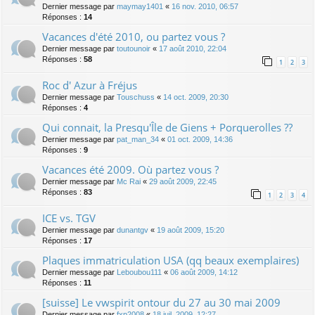
Dernier message par
maymay1401
«
16 nov. 2010, 06:57
Réponses :
14
Vacances d'été 2010, ou partez vous ?
Dernier message par
toutounoir
«
17 août 2010, 22:04
Réponses :
58
1
2
3
Roc d' Azur à Fréjus
Dernier message par
Touschuss
«
14 oct. 2009, 20:30
Réponses :
4
Qui connait, la Presqu'Île de Giens + Porquerolles ??
Dernier message par
pat_man_34
«
01 oct. 2009, 14:36
Réponses :
9
Vacances été 2009. Où partez vous ?
Dernier message par
Mc Rai
«
29 août 2009, 22:45
Réponses :
83
1
2
3
4
ICE vs. TGV
Dernier message par
dunantgv
«
19 août 2009, 15:20
Réponses :
17
Plaques immatriculation USA (qq beaux exemplaires)
Dernier message par
Leboubou111
«
06 août 2009, 14:12
Réponses :
11
[suisse] Le vwspirit ontour du 27 au 30 mai 2009
Dernier message par
fxp2008
«
18 juil. 2009, 12:27