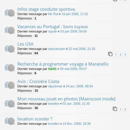
Infos stage conduite sportive.
Dernier message par
Mc Rai
«
19 juin 2008, 17:20
Réponses :
1
Vacances au Portugal : bons tuyaux
Dernier message par
spyde
«
03 juin 2008, 00:05
Réponses :
11
Les USA
Dernier message par
waxsession
«
22 mai 2008, 21:18
Réponses :
64
1
2
3
Recherche à programmer voyage à Maranello
Dernier message par
fab01
«
05 mai 2008, 09:57
Réponses :
6
Avis : Croisière Costa
Dernier message par
eljuclemar
«
24 avr. 2008, 08:54
Réponses :
15
Mon nouveau jouet en photos [Maxiscoot inside]
Dernier message par
borelien
«
02 avr. 2008, 21:30
Réponses :
35
1
2
location scooter ?
Dernier message par
borelien
«
14 févr. 2008, 18:39