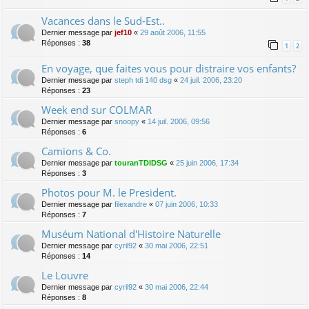
Vacances dans le Sud-Est..
Dernier message par
jef10
«
29 août 2006, 11:55
Réponses :
38
1
2
En voyage, que faites vous pour distraire vos enfants?
Dernier message par
steph tdi 140 dsg
«
24 juil. 2006, 23:20
Réponses :
23
Week end sur COLMAR
Dernier message par
snoopy
«
14 juil. 2006, 09:56
Réponses :
6
Camions & Co.
Dernier message par
touranTDIDSG
«
25 juin 2006, 17:34
Réponses :
3
Photos pour M. le President.
Dernier message par
filexandre
«
07 juin 2006, 10:33
Réponses :
7
Muséum National d'Histoire Naturelle
Dernier message par
cyril92
«
30 mai 2006, 22:51
Réponses :
14
Le Louvre
Dernier message par
cyril92
«
30 mai 2006, 22:44
Réponses :
8