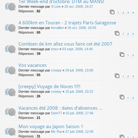
1er Week-end d'octobre: DTM au MANS!
Dernier message par
S-Line
«
26 oct. 2008, 19:27
Réponses :
82
1
2
3
4
4.600km en Touran - 2 trajets Paris-Saragosse
Dernier message par
ferraillon
«
26 oct. 2008, 18:55
Réponses :
65
1
2
3
Combien de km allez vous faire cet été 2007
Dernier message par
enzo
«
03 sept. 2008, 14:40
Réponses :
39
1
2
Vos vacances
Dernier message par
creepy
«
29 juil. 2008, 13:08
Réponses :
55
1
2
3
[creepy] Voyage de Noces !!!!!
Dernier message par
creepy
«
15 juil. 2008, 23:23
Réponses :
26
1
2
Vacances été 2008 : dates d'absences ...
Dernier message par
Dom77
«
02 juil. 2008, 17:46
Réponses :
21
Mon voyage au Japon Saison 1
Dernier message par
Mc Rai
«
27 juin 2008, 12:45
Réponses :
31
1
2