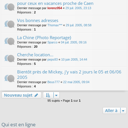
pour ceux en vacances proche de Caen
Dernier message par
lorenz054
«
29 juil. 2005, 23:13
Réponses :
2
Vos bonnes adresses
Dernier message par
Thomax***
«
29 juil. 2005, 08:58
Réponses :
1
La Chine {Photo Reportage}
Dernier message par
Sparco
«
04 juil. 2005, 09:16
Réponses :
20
Cherche location...
Dernier message par
peps83
«
10 juin 2005, 14:44
Réponses :
5
Bientôt près de Mickey, j'y vais 2 jours le 05 et 06/06
2005
Dernier message par
Beus777
«
22 mai 2005, 09:04
Réponses :
4
Nouveau sujet
95 sujets • Page
1
sur
1
Aller à
Qui est en ligne