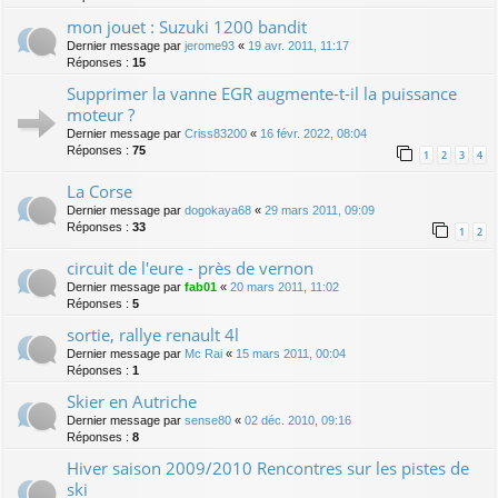
mon jouet : Suzuki 1200 bandit
Dernier message par
jerome93
«
19 avr. 2011, 11:17
Réponses :
15
Supprimer la vanne EGR augmente-t-il la puissance
moteur ?
Dernier message par
Criss83200
«
16 févr. 2022, 08:04
Réponses :
75
1
2
3
4
La Corse
Dernier message par
dogokaya68
«
29 mars 2011, 09:09
Réponses :
33
1
2
circuit de l'eure - près de vernon
Dernier message par
fab01
«
20 mars 2011, 11:02
Réponses :
5
sortie, rallye renault 4l
Dernier message par
Mc Rai
«
15 mars 2011, 00:04
Réponses :
1
Skier en Autriche
Dernier message par
sense80
«
02 déc. 2010, 09:16
Réponses :
8
Hiver saison 2009/2010 Rencontres sur les pistes de
ski