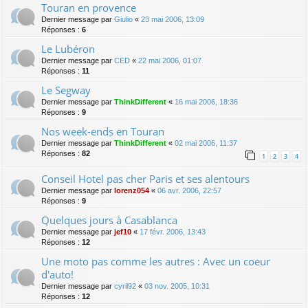
Touran en provence
Dernier message par
Giulio
«
23 mai 2006, 13:09
Réponses :
6
Le Lubéron
Dernier message par
CED
«
22 mai 2006, 01:07
Réponses :
11
Le Segway
Dernier message par
ThinkDifferent
«
16 mai 2006, 18:36
Réponses :
9
Nos week-ends en Touran
Dernier message par
ThinkDifferent
«
02 mai 2006, 11:37
Réponses :
82
1
2
3
4
Conseil Hotel pas cher Paris et ses alentours
Dernier message par
lorenz054
«
06 avr. 2006, 22:57
Réponses :
9
Quelques jours à Casablanca
Dernier message par
jef10
«
17 févr. 2006, 13:43
Réponses :
12
Une moto pas comme les autres : Avec un coeur
d'auto!
Dernier message par
cyril92
«
03 nov. 2005, 10:31
Réponses :
12