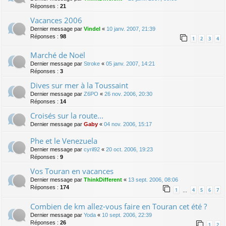
Réponses :
21
Vacances 2006
Dernier message par
Vindel
«
10 janv. 2007, 21:39
Réponses :
98
1
2
3
4
Marché de Noël
Dernier message par
Stroke
«
05 janv. 2007, 14:21
Réponses :
3
Dives sur mer à la Toussaint
Dernier message par
Z6PO
«
26 nov. 2006, 20:30
Réponses :
14
Croisés sur la route...
Dernier message par
Gaby
«
04 nov. 2006, 15:17
Phe et le Venezuela
Dernier message par
cyril92
«
20 oct. 2006, 19:23
Réponses :
9
Vos Touran en vacances
Dernier message par
ThinkDifferent
«
13 sept. 2006, 08:06
Réponses :
174
1
4
5
6
7
…
Combien de km allez-vous faire en Touran cet été ?
Dernier message par
Yoda
«
10 sept. 2006, 22:39
Réponses :
26
1
2