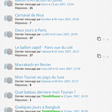
Bassin d'Arcachon en juillet
Dernier message par
liosor
«
13 juin 2007, 10:04
Réponses :
21
Carnaval de Nice
Dernier message par
borelien
«
05 mars 2007, 19:42
Réponses :
7
Deux jours à Paris.
Dernier message par
cyril92
«
03 mars 2007, 18:04
Réponses :
47
1
2
Le ballon captif - Paris vue du ciel
Dernier message par
ratinaud
«
02 mars 2007, 18:17
Réponses :
27
1
2
Marrakech en février
Dernier message par
marco95
«
02 mars 2007, 17:09
Mon Touran au pays du luxe
Dernier message par
Satanas
«
06 févr. 2007, 23:17
Réponses :
8
Quel bateau derriere mon Touran ?
Dernier message par
ThinkDifferent
«
22 janv. 2007, 16:33
Réponses :
1
Quelques jours à Bangkok
Dernier message par
ThinkDifferent
«
20 janv. 2007, 00:08