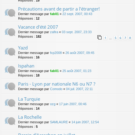
Réponses :
15
Précautions avant de partir a l'étranger!
Dernier message par
fab01
«
22 sept. 2007, 00:43
Réponses :
12
Vacance d'été 2007
Dernier message par
zafira
«
03 sept. 2007, 23:33
Réponses :
182
1
5
6
7
8
…
Yazd
Dernier message par
fxp2008
«
26 août 2007, 09:45
Réponses :
16
Ispahan
Dernier message par
fab01
«
25 août 2007, 01:23
Réponses :
18
Paris - Lyon par nationale N6 ou N7 ?
Dernier message par
Comodo
«
04 juil. 2007, 22:11
La Turquie
Dernier message par
ozg
«
17 juin 2007, 00:46
Réponses :
14
La Rochelle
Dernier message par
SAMLAURE
«
14 juin 2007, 12:54
Réponses :
5