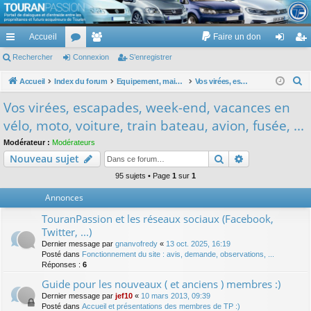
TouranPassion
Accueil
Faire un don
Le forum des propriétaires ou futurs acquéreurs du Volkswagen Touran
cc
Rechercher
or
Connexion
e
S’enregistrer
on
’e
ès
u
m
ne
nr
R
Accueil
Index du forum
Equipement, maison, famille, passion, hobby, détente, ...
Vos virées, escapades, week-end, vacances en vélo, moto, voiture, train bateau, avion, fusée, ...
e
ra
m
br
xi
eg
Vos virées, escapades, week-end, vacances en
c
pi
s
es
on
ist
vélo, moto, voiture, train bateau, avion, fusée, ...
h
de
re
e
Modérateur :
Modérateurs
Rechercher
Recherche av
Nouveau sujet
r
r
c
95 sujets • Page
1
sur
1
h
Annonces
e
TouranPassion et les réseaux sociaux (Facebook,
r
Twitter, ...)
Dernier message par
gnanvofredy
«
13 oct. 2025, 16:19
Posté dans
Fonctionnement du site : avis, demande, observations, ...
Réponses :
6
Guide pour les nouveaux ( et anciens ) membres :)
Dernier message par
jef10
«
10 mars 2013, 09:39
Posté dans
Accueil et présentations des membres de TP :)