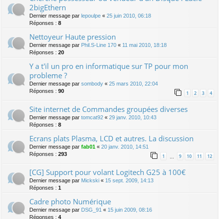
2bigEthern
Dernier message par
lepoulpe
«
25 juin 2010, 06:18
Réponses :
8
Nettoyeur Haute pression
Dernier message par
Phil.S-Line 170
«
11 mai 2010, 18:18
Réponses :
20
Y a t'il un pro en informatique sur TP pour mon
probleme ?
Dernier message par
sombody
«
25 mars 2010, 22:04
Réponses :
90
1
2
3
4
Site internet de Commandes groupées diverses
Dernier message par
tomcat92
«
29 janv. 2010, 10:43
Réponses :
8
Ecrans plats Plasma, LCD et autres. La discussion
Dernier message par
fab01
«
20 janv. 2010, 14:51
Réponses :
293
1
9
10
11
12
…
[CG] Support pour volant Logitech G25 à 100€
Dernier message par
Mickski
«
15 sept. 2009, 14:13
Réponses :
1
Cadre photo Numérique
Dernier message par
DSG_91
«
15 juin 2009, 08:16
Réponses :
4