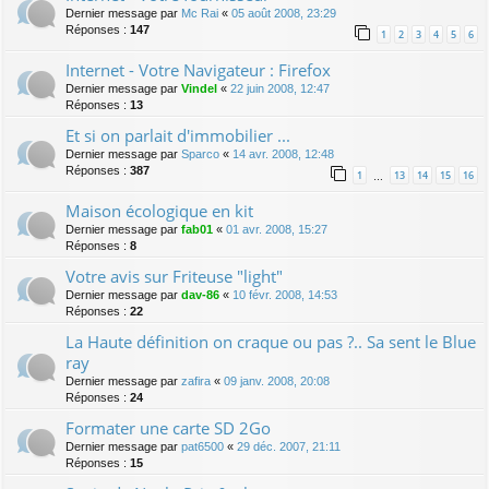
Dernier message par
Mc Rai
«
05 août 2008, 23:29
Réponses :
147
1
2
3
4
5
6
Internet - Votre Navigateur : Firefox
Dernier message par
Vindel
«
22 juin 2008, 12:47
Réponses :
13
Et si on parlait d'immobilier ...
Dernier message par
Sparco
«
14 avr. 2008, 12:48
Réponses :
387
1
13
14
15
16
…
Maison écologique en kit
Dernier message par
fab01
«
01 avr. 2008, 15:27
Réponses :
8
Votre avis sur Friteuse "light"
Dernier message par
dav-86
«
10 févr. 2008, 14:53
Réponses :
22
La Haute définition on craque ou pas ?.. Sa sent le Blue
ray
Dernier message par
zafira
«
09 janv. 2008, 20:08
Réponses :
24
Formater une carte SD 2Go
Dernier message par
pat6500
«
29 déc. 2007, 21:11
Réponses :
15