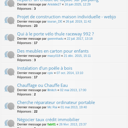
Dernier message par
Aristide27
«
16 juin 2025, 12:29
Réponses :
3
Projet de construction maison individuelle - webjo
Dernier message par
touran_DE
«
26 juil. 2019, 11:42
Réponses :
23
Qui à le porte vélo thule raceway 992 ?
Dernier message par
gwennhadu
«
22 juil. 2017, 13:18
Réponses :
17
Des meubles en carton pour enfants
Dernier message par
masy018
«
21 déc. 2015, 15:11
Réponses :
3
Instalation d'un poêle à bois
Dernier message par
cpiv
«
07 oct. 2014, 13:10
Réponses :
17
Chauffage ou Chauffe Eau
Dernier message par
lllmitch
«
02 mai 2013, 17:00
Réponses :
2
Cherche réparateur ordinateur portable
Dernier message par
Mc Rai
«
01 mai 2013, 19:40
Réponses :
22
Négocier taux crédit immobilier
Dernier message par
fab01
«
26 févr. 2013, 23:37