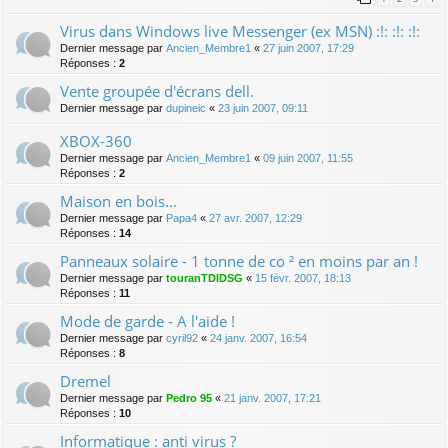
Virus dans Windows live Messenger (ex MSN) :!: :!: :!:
Dernier message par
Ancien_Membre1
«
27 juin 2007, 17:29
Réponses :
2
Vente groupée d'écrans dell.
Dernier message par
dupineic
«
23 juin 2007, 09:11
XBOX-360
Dernier message par
Ancien_Membre1
«
09 juin 2007, 11:55
Réponses :
2
Maison en bois...
Dernier message par
Papa4
«
27 avr. 2007, 12:29
Réponses :
14
Panneaux solaire - 1 tonne de co ² en moins par an !
Dernier message par
touranTDIDSG
«
15 févr. 2007, 18:13
Réponses :
11
Mode de garde - A l'aide !
Dernier message par
cyril92
«
24 janv. 2007, 16:54
Réponses :
8
Dremel
Dernier message par
Pedro 95
«
21 janv. 2007, 17:21
Réponses :
10
Informatique : anti virus ?