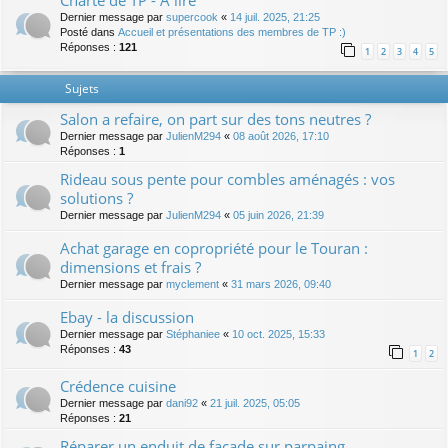
Charte de TP - A lire
Dernier message par
supercook
«
14 juil. 2025, 21:25
Posté dans
Accueil et présentations des membres de TP :)
Réponses :
121
1
2
3
4
5
Sujets
Salon a refaire, on part sur des tons neutres ?
Dernier message par
JulienM294
«
08 août 2026, 17:10
Réponses :
1
Rideau sous pente pour combles aménagés : vos
solutions ?
Dernier message par
JulienM294
«
05 juin 2026, 21:39
Achat garage en copropriété pour le Touran :
dimensions et frais ?
Dernier message par
myclement
«
31 mars 2026, 09:40
Ebay - la discussion
Dernier message par
Stéphaniee
«
10 oct. 2025, 15:33
Réponses :
43
1
2
Crédence cuisine
Dernier message par
dani92
«
21 juil. 2025, 05:05
Réponses :
21
Réparer un enduit de façade sur parpaing