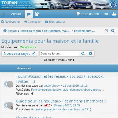
TouranPassion
Accueil
Faire un don
Le forum des propriétaires ou futurs acquéreurs du Volkswagen Touran
cc
Rechercher
or
Connexion
e
S’enregistrer
on
’e
ès
u
m
ne
nr
R
Accueil
Index du forum
Equipement, maison, famille, passion, hobby, détente, ...
Equipements pour la maison et la famille
e
ra
m
br
xi
eg
Equipements pour la maison et la famille
c
pi
s
es
on
ist
Modérateur :
Modérateurs
h
Rechercher
Recherche av
Nouveau sujet
de
re
e
r
78 sujets • Page
1
sur
1
r
c
Annonces
h
TouranPassion et les réseaux sociaux (Facebook,
e
Twitter, ...)
r
Dernier message par
gnanvofredy
«
13 oct. 2025, 16:19
Posté dans
Fonctionnement du site : avis, demande, observations, ...
Réponses :
6
Guide pour les nouveaux ( et anciens ) membres :)
Dernier message par
jef10
«
10 mars 2013, 09:39
Posté dans
Accueil et présentations des membres de TP :)