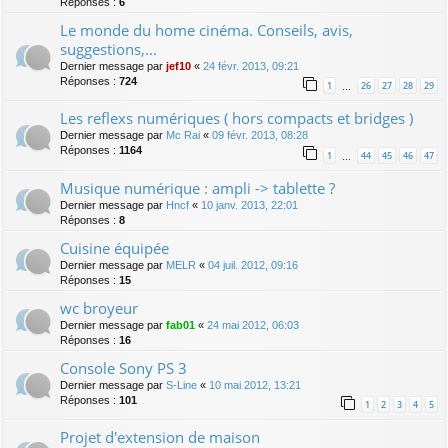
Réponses :
6
Le monde du home cinéma. Conseils, avis,
suggestions,...
Dernier message par
jef10
«
24 févr. 2013, 09:21
Réponses :
724
1
26
27
28
29
…
Les reflexs numériques ( hors compacts et bridges )
Dernier message par
Mc Rai
«
09 févr. 2013, 08:28
Réponses :
1164
1
44
45
46
47
…
Musique numérique : ampli -> tablette ?
Dernier message par
Hncf
«
10 janv. 2013, 22:01
Réponses :
8
Cuisine équipée
Dernier message par
MELR
«
04 juil. 2012, 09:16
Réponses :
15
wc broyeur
Dernier message par
fab01
«
24 mai 2012, 06:03
Réponses :
16
Console Sony PS 3
Dernier message par
S-Line
«
10 mai 2012, 13:21
Réponses :
101
1
2
3
4
5
Projet d'extension de maison