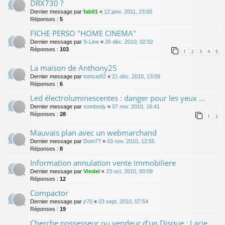
DRX730 ?
Dernier message par
fab01
«
12 janv. 2011, 23:00
Réponses :
5
FICHE PERSO "HOME CINEMA"
Dernier message par
S-Line
«
26 déc. 2010, 02:02
Réponses :
103
1
2
3
4
5
La maison de Anthony25
Dernier message par
tomcat92
«
21 déc. 2010, 13:09
Réponses :
6
Led électroluminescentes : danger pour les yeux ...
Dernier message par
sombody
«
07 nov. 2010, 16:41
Réponses :
28
1
2
Mauvais plan avec un webmarchand
Dernier message par
Dom77
«
03 nov. 2010, 12:55
Réponses :
8
Information annulation vente immobiliere
Dernier message par
Vindel
«
23 oct. 2010, 00:09
Réponses :
12
Compactor
Dernier message par
jr70
«
03 sept. 2010, 07:54
Réponses :
19
Cherche possesseur ou vendeur d'un Disque : Lacie