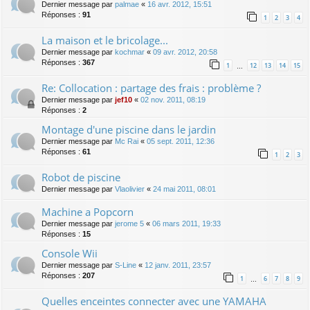
Dernier message par
palmae
«
16 avr. 2012, 15:51
Réponses :
91
1
2
3
4
La maison et le bricolage...
Dernier message par
kochmar
«
09 avr. 2012, 20:58
Réponses :
367
1
12
13
14
15
…
Re: Collocation : partage des frais : problème ?
Dernier message par
jef10
«
02 nov. 2011, 08:19
Réponses :
2
Montage d'une piscine dans le jardin
Dernier message par
Mc Rai
«
05 sept. 2011, 12:36
Réponses :
61
1
2
3
Robot de piscine
Dernier message par
Vlaolivier
«
24 mai 2011, 08:01
Machine a Popcorn
Dernier message par
jerome 5
«
06 mars 2011, 19:33
Réponses :
15
Console Wii
Dernier message par
S-Line
«
12 janv. 2011, 23:57
Réponses :
207
1
6
7
8
9
…
Quelles enceintes connecter avec une YAMAHA