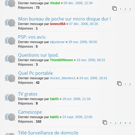
Dernier message par
Vindel
«
09 déc. 2006, 12:34
Réponses :
73
1
2
3
Mon bureau de poche sur micro disque dur !
Dernier message par
lorenz054
«
07 déc. 2006, 00:26
Réponses :
1
PSP: vos avis:
Dernier message par
eljuclemar
«
28 nov. 2006, 08:00
Réponses :
5
Questions sur Ipod.
Dernier message par
ThinkDifferent
«
18 nov. 2006, 00:22
Réponses :
3
Quel Pc portable
Dernier message par
Ancien_Membre1
«
24 oct. 2006, 18:41
Réponses :
42
1
2
TV gratos
Dernier message par
fab01
«
18 oct. 2006, 21:18
Réponses :
8
Camescope
Dernier message par
fab01
«
24 sept. 2006, 22:00
Réponses :
102
1
2
3
4
5
Télé-Surveillance de domicile