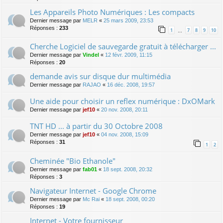
Les Appareils Photo Numériques : Les compacts
Dernier message par
MELR
«
25 mars 2009, 23:53
Réponses :
233
1
7
8
9
10
…
Cherche Logiciel de sauvegarde gratuit à télécharger ...
Dernier message par
Vindel
«
12 févr. 2009, 11:15
Réponses :
20
demande avis sur disque dur multimédia
Dernier message par
RAJAO
«
16 déc. 2008, 19:57
Une aide pour choisir un reflex numérique : DxOMark
Dernier message par
jef10
«
20 nov. 2008, 20:11
TNT HD ... à partir du 30 Octobre 2008
Dernier message par
jef10
«
04 nov. 2008, 15:09
Réponses :
31
1
2
Cheminée "Bio Ethanole"
Dernier message par
fab01
«
18 sept. 2008, 20:32
Réponses :
3
Navigateur Internet - Google Chrome
Dernier message par
Mc Rai
«
18 sept. 2008, 00:20
Réponses :
19
Internet - Votre fournisseur