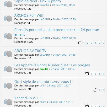
Sapin de Noël - Prix & photo
Dernier message par
domchfr
«
28 déc. 2007, 11:06
Réponses :
22
ARCHOS 704 Wifi
Dernier message par
LeDAHU
«
24 déc. 2007, 20:29
Réponses :
3
Conseils pour achat d'un premier circuit 24 pour un
enfant
Dernier message par
LeDAHU
«
16 déc. 2007, 07:58
Réponses :
136
1
2
3
4
5
6
ARCHOS AV 700 TV
Dernier message par
LeDAHU
«
24 nov. 2007, 07:59
Réponses :
13
Les Appareils Photo Numériques : Les bridges
Dernier message par
dav-86
«
27 sept. 2007, 20:34
Réponses :
86
1
2
3
4
Quel style de chambre avez-vous ?
Dernier message par
LVS
«
24 sept. 2007, 18:47
Réponses :
31
1
2
Achat d'un VTT ?
Dernier message par
zafira
«
04 sept. 2007, 18:57
Réponses :
83
1
2
3
4