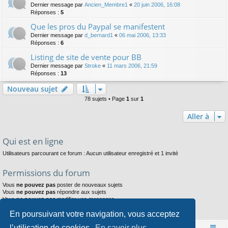
Dernier message par
Ancien_Membre1
«
20 juin 2006, 16:08
Réponses :
5
Que les pros du Paypal se manifestent
Dernier message par
d_bernard1
«
06 mai 2006, 13:33
Réponses :
6
Listing de site de vente pour BB
Dernier message par
Stroke
«
11 mars 2006, 21:59
Réponses :
13
Nouveau sujet
78 sujets • Page
1
sur
1
Aller à
Qui est en ligne
Utilisateurs parcourant ce forum : Aucun utilisateur enregistré et 1 invité
Permissions du forum
Vous
ne pouvez pas
poster de nouveaux sujets
Vous
ne pouvez pas
répondre aux sujets
Vous
ne pouvez pas
modifier vos messages
Vous
ne pouvez pas
supprimer vos messages
En poursuivant votre navigation, vous acceptez
Vous
ne pouvez pas
joindre des fichiers
l’utilisation de cookies.
En savoir plus
Accueil
Index du forum