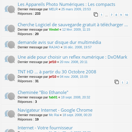
Les Appareils Photo Numériques : Les compacts
Dernier message par
MELR
«
25 mars 2009, 23:53
Réponses :
233
1
7
8
9
10
…
Cherche Logiciel de sauvegarde gratuit à télécharger ...
Dernier message par
Vindel
«
12 févr. 2009, 11:15
Réponses :
20
demande avis sur disque dur multimédia
Dernier message par
RAJAO
«
16 déc. 2008, 19:57
Une aide pour choisir un reflex numérique : DxOMark
Dernier message par
jef10
«
20 nov. 2008, 20:11
TNT HD ... à partir du 30 Octobre 2008
Dernier message par
jef10
«
04 nov. 2008, 15:09
Réponses :
31
1
2
Cheminée "Bio Ethanole"
Dernier message par
fab01
«
18 sept. 2008, 20:32
Réponses :
3
Navigateur Internet - Google Chrome
Dernier message par
Mc Rai
«
18 sept. 2008, 00:20
Réponses :
19
Internet - Votre fournisseur