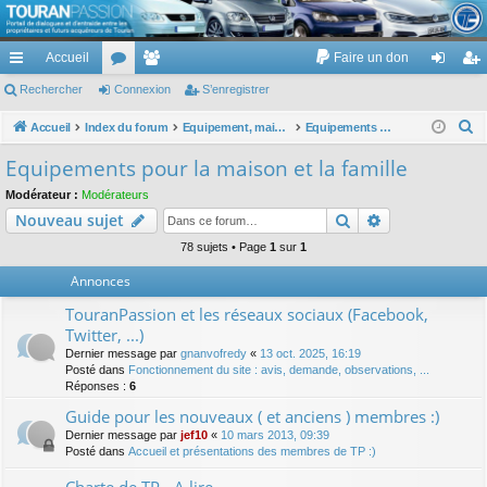
TouranPassion
Accueil
Faire un don
Le forum des propriétaires ou futurs acquéreurs du Volkswagen Touran
cc
Rechercher
or
Connexion
e
S’enregistrer
on
’e
ès
u
m
ne
nr
R
Accueil
Index du forum
Equipement, maison, famille, passion, hobby, détente, ...
Equipements pour la maison et la famille
e
ra
m
br
xi
eg
Equipements pour la maison et la famille
c
pi
s
es
on
ist
Modérateur :
Modérateurs
h
Rechercher
Recherche av
Nouveau sujet
de
re
e
r
78 sujets • Page
1
sur
1
r
c
Annonces
h
TouranPassion et les réseaux sociaux (Facebook,
e
Twitter, ...)
r
Dernier message par
gnanvofredy
«
13 oct. 2025, 16:19
Posté dans
Fonctionnement du site : avis, demande, observations, ...
Réponses :
6
Guide pour les nouveaux ( et anciens ) membres :)
Dernier message par
jef10
«
10 mars 2013, 09:39
Posté dans
Accueil et présentations des membres de TP :)