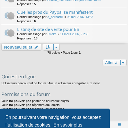
Réponses :
5
Que les pros du Paypal se manifestent
Dernier message par
d_bernard1
«
06 mai 2006, 13:33
Réponses :
6
Listing de site de vente pour BB
Dernier message par
Stroke
«
11 mars 2006, 21:59
Réponses :
13
Nouveau sujet
78 sujets • Page
1
sur
1
Aller à
Qui est en ligne
Utilisateurs parcourant ce forum : Aucun utilisateur enregistré et 1 invité
Permissions du forum
Vous
ne pouvez pas
poster de nouveaux sujets
Vous
ne pouvez pas
répondre aux sujets
Vous
ne pouvez pas
modifier vos messages
Vous
ne pouvez pas
supprimer vos messages
En poursuivant votre navigation, vous acceptez
Vous
ne pouvez pas
joindre des fichiers
l’utilisation de cookies.
En savoir plus
Accueil
Index du forum