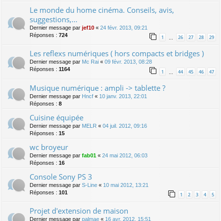
Le monde du home cinéma. Conseils, avis,
suggestions,...
Dernier message par
jef10
«
24 févr. 2013, 09:21
Réponses :
724
1
26
27
28
29
…
Les reflexs numériques ( hors compacts et bridges )
Dernier message par
Mc Rai
«
09 févr. 2013, 08:28
Réponses :
1164
1
44
45
46
47
…
Musique numérique : ampli -> tablette ?
Dernier message par
Hncf
«
10 janv. 2013, 22:01
Réponses :
8
Cuisine équipée
Dernier message par
MELR
«
04 juil. 2012, 09:16
Réponses :
15
wc broyeur
Dernier message par
fab01
«
24 mai 2012, 06:03
Réponses :
16
Console Sony PS 3
Dernier message par
S-Line
«
10 mai 2012, 13:21
Réponses :
101
1
2
3
4
5
Projet d'extension de maison
Dernier message par
palmae
«
16 avr. 2012, 15:51