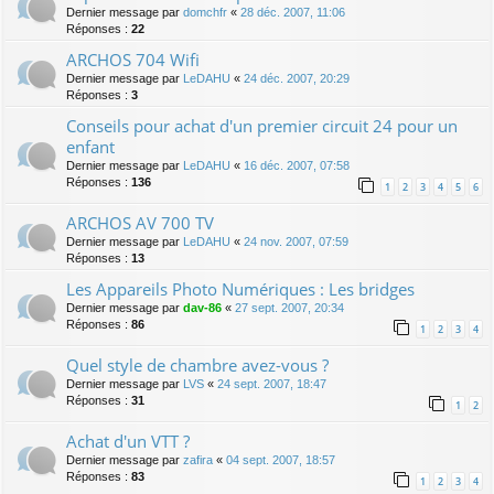
Dernier message par
domchfr
«
28 déc. 2007, 11:06
Réponses :
22
ARCHOS 704 Wifi
Dernier message par
LeDAHU
«
24 déc. 2007, 20:29
Réponses :
3
Conseils pour achat d'un premier circuit 24 pour un
enfant
Dernier message par
LeDAHU
«
16 déc. 2007, 07:58
Réponses :
136
1
2
3
4
5
6
ARCHOS AV 700 TV
Dernier message par
LeDAHU
«
24 nov. 2007, 07:59
Réponses :
13
Les Appareils Photo Numériques : Les bridges
Dernier message par
dav-86
«
27 sept. 2007, 20:34
Réponses :
86
1
2
3
4
Quel style de chambre avez-vous ?
Dernier message par
LVS
«
24 sept. 2007, 18:47
Réponses :
31
1
2
Achat d'un VTT ?
Dernier message par
zafira
«
04 sept. 2007, 18:57
Réponses :
83
1
2
3
4