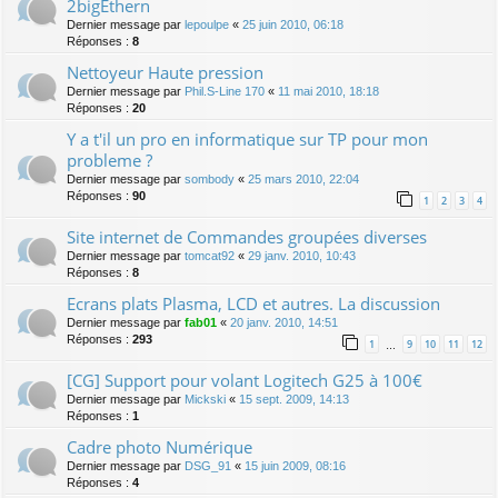
2bigEthern
Dernier message par
lepoulpe
«
25 juin 2010, 06:18
Réponses :
8
Nettoyeur Haute pression
Dernier message par
Phil.S-Line 170
«
11 mai 2010, 18:18
Réponses :
20
Y a t'il un pro en informatique sur TP pour mon
probleme ?
Dernier message par
sombody
«
25 mars 2010, 22:04
Réponses :
90
1
2
3
4
Site internet de Commandes groupées diverses
Dernier message par
tomcat92
«
29 janv. 2010, 10:43
Réponses :
8
Ecrans plats Plasma, LCD et autres. La discussion
Dernier message par
fab01
«
20 janv. 2010, 14:51
Réponses :
293
1
9
10
11
12
…
[CG] Support pour volant Logitech G25 à 100€
Dernier message par
Mickski
«
15 sept. 2009, 14:13
Réponses :
1
Cadre photo Numérique
Dernier message par
DSG_91
«
15 juin 2009, 08:16
Réponses :
4