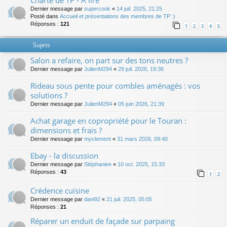
Charte de TP - A lire
Dernier message par
supercook
«
14 juil. 2025, 21:25
Posté dans
Accueil et présentations des membres de TP :)
Réponses :
121
1
2
3
4
5
Sujets
Salon a refaire, on part sur des tons neutres ?
Dernier message par
JulienM294
«
29 juil. 2026, 19:36
Rideau sous pente pour combles aménagés : vos
solutions ?
Dernier message par
JulienM294
«
05 juin 2026, 21:39
Achat garage en copropriété pour le Touran :
dimensions et frais ?
Dernier message par
myclement
«
31 mars 2026, 09:40
Ebay - la discussion
Dernier message par
Stéphaniee
«
10 oct. 2025, 15:33
Réponses :
43
1
2
Crédence cuisine
Dernier message par
dani92
«
21 juil. 2025, 05:05
Réponses :
21
Réparer un enduit de façade sur parpaing