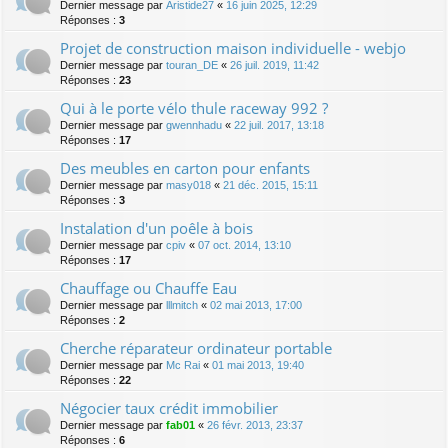
Dernier message par
Aristide27
«
16 juin 2025, 12:29
Réponses :
3
Projet de construction maison individuelle - webjo
Dernier message par
touran_DE
«
26 juil. 2019, 11:42
Réponses :
23
Qui à le porte vélo thule raceway 992 ?
Dernier message par
gwennhadu
«
22 juil. 2017, 13:18
Réponses :
17
Des meubles en carton pour enfants
Dernier message par
masy018
«
21 déc. 2015, 15:11
Réponses :
3
Instalation d'un poêle à bois
Dernier message par
cpiv
«
07 oct. 2014, 13:10
Réponses :
17
Chauffage ou Chauffe Eau
Dernier message par
lllmitch
«
02 mai 2013, 17:00
Réponses :
2
Cherche réparateur ordinateur portable
Dernier message par
Mc Rai
«
01 mai 2013, 19:40
Réponses :
22
Négocier taux crédit immobilier
Dernier message par
fab01
«
26 févr. 2013, 23:37
Réponses :
6