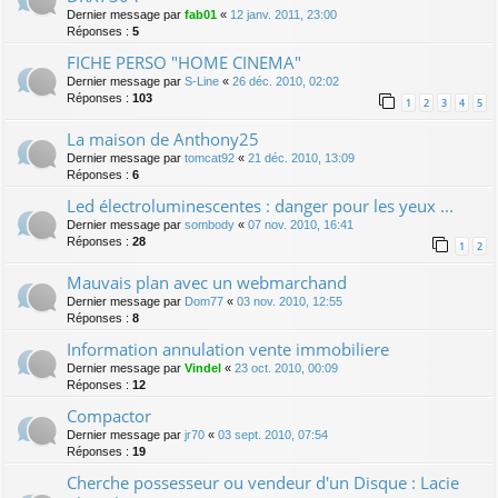
Dernier message par
fab01
«
12 janv. 2011, 23:00
Réponses :
5
FICHE PERSO "HOME CINEMA"
Dernier message par
S-Line
«
26 déc. 2010, 02:02
Réponses :
103
1
2
3
4
5
La maison de Anthony25
Dernier message par
tomcat92
«
21 déc. 2010, 13:09
Réponses :
6
Led électroluminescentes : danger pour les yeux ...
Dernier message par
sombody
«
07 nov. 2010, 16:41
Réponses :
28
1
2
Mauvais plan avec un webmarchand
Dernier message par
Dom77
«
03 nov. 2010, 12:55
Réponses :
8
Information annulation vente immobiliere
Dernier message par
Vindel
«
23 oct. 2010, 00:09
Réponses :
12
Compactor
Dernier message par
jr70
«
03 sept. 2010, 07:54
Réponses :
19
Cherche possesseur ou vendeur d'un Disque : Lacie