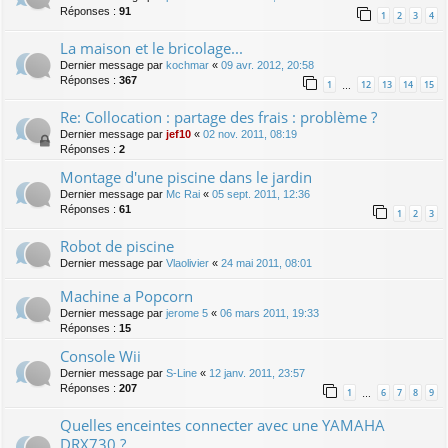
Réponses :
91
1
2
3
4
La maison et le bricolage...
Dernier message par
kochmar
«
09 avr. 2012, 20:58
Réponses :
367
1
12
13
14
15
…
Re: Collocation : partage des frais : problème ?
Dernier message par
jef10
«
02 nov. 2011, 08:19
Réponses :
2
Montage d'une piscine dans le jardin
Dernier message par
Mc Rai
«
05 sept. 2011, 12:36
Réponses :
61
1
2
3
Robot de piscine
Dernier message par
Vlaolivier
«
24 mai 2011, 08:01
Machine a Popcorn
Dernier message par
jerome 5
«
06 mars 2011, 19:33
Réponses :
15
Console Wii
Dernier message par
S-Line
«
12 janv. 2011, 23:57
Réponses :
207
1
6
7
8
9
…
Quelles enceintes connecter avec une YAMAHA
DRX730 ?