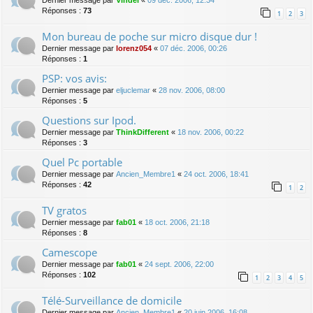
Dernier message par
Vindel
«
09 déc. 2006, 12:34
Réponses :
73
1
2
3
Mon bureau de poche sur micro disque dur !
Dernier message par
lorenz054
«
07 déc. 2006, 00:26
Réponses :
1
PSP: vos avis:
Dernier message par
eljuclemar
«
28 nov. 2006, 08:00
Réponses :
5
Questions sur Ipod.
Dernier message par
ThinkDifferent
«
18 nov. 2006, 00:22
Réponses :
3
Quel Pc portable
Dernier message par
Ancien_Membre1
«
24 oct. 2006, 18:41
Réponses :
42
1
2
TV gratos
Dernier message par
fab01
«
18 oct. 2006, 21:18
Réponses :
8
Camescope
Dernier message par
fab01
«
24 sept. 2006, 22:00
Réponses :
102
1
2
3
4
5
Télé-Surveillance de domicile
Dernier message par
Ancien_Membre1
«
20 juin 2006, 16:08