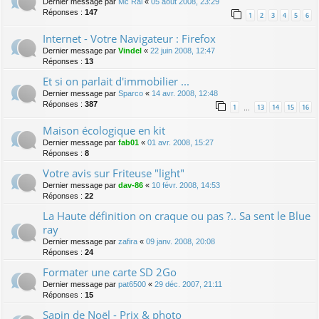
Dernier message par
Mc Rai
«
05 août 2008, 23:29
Réponses :
147
1
2
3
4
5
6
Internet - Votre Navigateur : Firefox
Dernier message par
Vindel
«
22 juin 2008, 12:47
Réponses :
13
Et si on parlait d'immobilier ...
Dernier message par
Sparco
«
14 avr. 2008, 12:48
Réponses :
387
1
13
14
15
16
…
Maison écologique en kit
Dernier message par
fab01
«
01 avr. 2008, 15:27
Réponses :
8
Votre avis sur Friteuse "light"
Dernier message par
dav-86
«
10 févr. 2008, 14:53
Réponses :
22
La Haute définition on craque ou pas ?.. Sa sent le Blue
ray
Dernier message par
zafira
«
09 janv. 2008, 20:08
Réponses :
24
Formater une carte SD 2Go
Dernier message par
pat6500
«
29 déc. 2007, 21:11
Réponses :
15
Sapin de Noël - Prix & photo