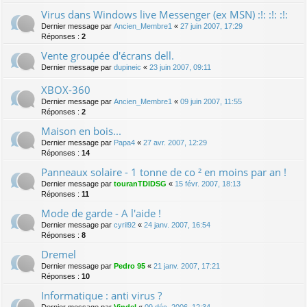
Virus dans Windows live Messenger (ex MSN) :!: :!: :!:
Dernier message par
Ancien_Membre1
«
27 juin 2007, 17:29
Réponses :
2
Vente groupée d'écrans dell.
Dernier message par
dupineic
«
23 juin 2007, 09:11
XBOX-360
Dernier message par
Ancien_Membre1
«
09 juin 2007, 11:55
Réponses :
2
Maison en bois...
Dernier message par
Papa4
«
27 avr. 2007, 12:29
Réponses :
14
Panneaux solaire - 1 tonne de co ² en moins par an !
Dernier message par
touranTDIDSG
«
15 févr. 2007, 18:13
Réponses :
11
Mode de garde - A l'aide !
Dernier message par
cyril92
«
24 janv. 2007, 16:54
Réponses :
8
Dremel
Dernier message par
Pedro 95
«
21 janv. 2007, 17:21
Réponses :
10
Informatique : anti virus ?