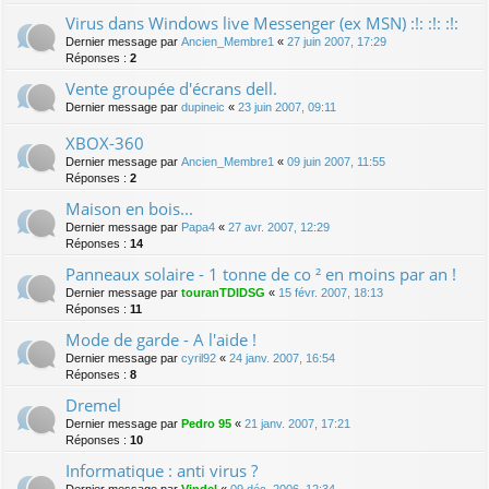
Virus dans Windows live Messenger (ex MSN) :!: :!: :!:
Dernier message par
Ancien_Membre1
«
27 juin 2007, 17:29
Réponses :
2
Vente groupée d'écrans dell.
Dernier message par
dupineic
«
23 juin 2007, 09:11
XBOX-360
Dernier message par
Ancien_Membre1
«
09 juin 2007, 11:55
Réponses :
2
Maison en bois...
Dernier message par
Papa4
«
27 avr. 2007, 12:29
Réponses :
14
Panneaux solaire - 1 tonne de co ² en moins par an !
Dernier message par
touranTDIDSG
«
15 févr. 2007, 18:13
Réponses :
11
Mode de garde - A l'aide !
Dernier message par
cyril92
«
24 janv. 2007, 16:54
Réponses :
8
Dremel
Dernier message par
Pedro 95
«
21 janv. 2007, 17:21
Réponses :
10
Informatique : anti virus ?