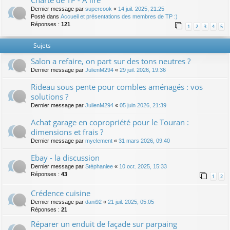
Charte de TP - A lire
Dernier message par
supercook
«
14 juil. 2025, 21:25
Posté dans
Accueil et présentations des membres de TP :)
Réponses :
121
1
2
3
4
5
Sujets
Salon a refaire, on part sur des tons neutres ?
Dernier message par
JulienM294
«
29 juil. 2026, 19:36
Rideau sous pente pour combles aménagés : vos
solutions ?
Dernier message par
JulienM294
«
05 juin 2026, 21:39
Achat garage en copropriété pour le Touran :
dimensions et frais ?
Dernier message par
myclement
«
31 mars 2026, 09:40
Ebay - la discussion
Dernier message par
Stéphaniee
«
10 oct. 2025, 15:33
Réponses :
43
1
2
Crédence cuisine
Dernier message par
dani92
«
21 juil. 2025, 05:05
Réponses :
21
Réparer un enduit de façade sur parpaing