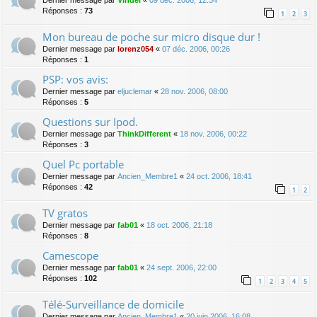
Dernier message par
Vindel
«
09 déc. 2006, 12:34
Réponses :
73
1
2
3
Mon bureau de poche sur micro disque dur !
Dernier message par
lorenz054
«
07 déc. 2006, 00:26
Réponses :
1
PSP: vos avis:
Dernier message par
eljuclemar
«
28 nov. 2006, 08:00
Réponses :
5
Questions sur Ipod.
Dernier message par
ThinkDifferent
«
18 nov. 2006, 00:22
Réponses :
3
Quel Pc portable
Dernier message par
Ancien_Membre1
«
24 oct. 2006, 18:41
Réponses :
42
1
2
TV gratos
Dernier message par
fab01
«
18 oct. 2006, 21:18
Réponses :
8
Camescope
Dernier message par
fab01
«
24 sept. 2006, 22:00
Réponses :
102
1
2
3
4
5
Télé-Surveillance de domicile
Dernier message par
Ancien_Membre1
«
20 juin 2006, 16:08