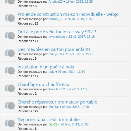
Dernier message par
Aristide27
«
16 juin 2025, 12:29
Réponses :
3
Projet de construction maison individuelle - webjo
Dernier message par
touran_DE
«
26 juil. 2019, 11:42
Réponses :
23
Qui à le porte vélo thule raceway 992 ?
Dernier message par
gwennhadu
«
22 juil. 2017, 13:18
Réponses :
17
Des meubles en carton pour enfants
Dernier message par
masy018
«
21 déc. 2015, 15:11
Réponses :
3
Instalation d'un poêle à bois
Dernier message par
cpiv
«
07 oct. 2014, 13:10
Réponses :
17
Chauffage ou Chauffe Eau
Dernier message par
lllmitch
«
02 mai 2013, 17:00
Réponses :
2
Cherche réparateur ordinateur portable
Dernier message par
Mc Rai
«
01 mai 2013, 19:40
Réponses :
22
Négocier taux crédit immobilier
Dernier message par
fab01
«
26 févr. 2013, 23:37
Réponses :
6