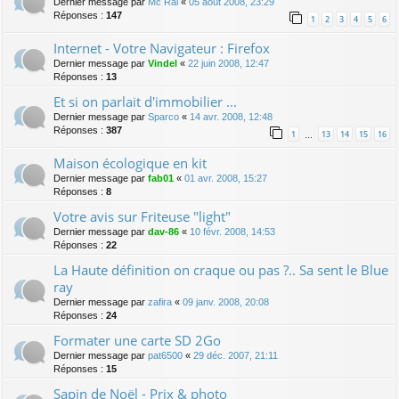
Dernier message par
Mc Rai
«
05 août 2008, 23:29
Réponses :
147
1
2
3
4
5
6
Internet - Votre Navigateur : Firefox
Dernier message par
Vindel
«
22 juin 2008, 12:47
Réponses :
13
Et si on parlait d'immobilier ...
Dernier message par
Sparco
«
14 avr. 2008, 12:48
Réponses :
387
1
13
14
15
16
…
Maison écologique en kit
Dernier message par
fab01
«
01 avr. 2008, 15:27
Réponses :
8
Votre avis sur Friteuse "light"
Dernier message par
dav-86
«
10 févr. 2008, 14:53
Réponses :
22
La Haute définition on craque ou pas ?.. Sa sent le Blue
ray
Dernier message par
zafira
«
09 janv. 2008, 20:08
Réponses :
24
Formater une carte SD 2Go
Dernier message par
pat6500
«
29 déc. 2007, 21:11
Réponses :
15
Sapin de Noël - Prix & photo