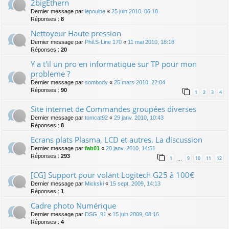
2bigEthern
Dernier message par
lepoulpe
«
25 juin 2010, 06:18
Réponses :
8
Nettoyeur Haute pression
Dernier message par
Phil.S-Line 170
«
11 mai 2010, 18:18
Réponses :
20
Y a t'il un pro en informatique sur TP pour mon
probleme ?
Dernier message par
sombody
«
25 mars 2010, 22:04
Réponses :
90
1
2
3
4
Site internet de Commandes groupées diverses
Dernier message par
tomcat92
«
29 janv. 2010, 10:43
Réponses :
8
Ecrans plats Plasma, LCD et autres. La discussion
Dernier message par
fab01
«
20 janv. 2010, 14:51
Réponses :
293
1
9
10
11
12
…
[CG] Support pour volant Logitech G25 à 100€
Dernier message par
Mickski
«
15 sept. 2009, 14:13
Réponses :
1
Cadre photo Numérique
Dernier message par
DSG_91
«
15 juin 2009, 08:16
Réponses :
4