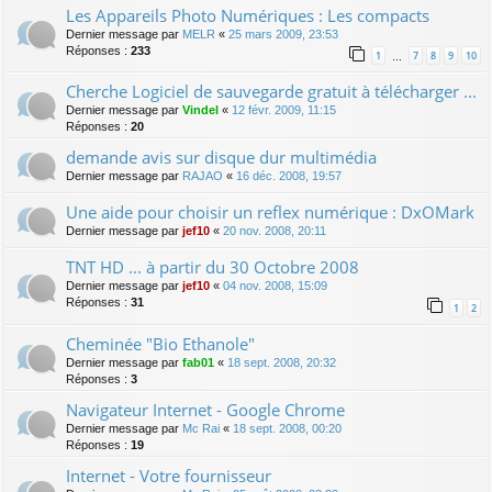
Les Appareils Photo Numériques : Les compacts
Dernier message par
MELR
«
25 mars 2009, 23:53
Réponses :
233
1
7
8
9
10
…
Cherche Logiciel de sauvegarde gratuit à télécharger ...
Dernier message par
Vindel
«
12 févr. 2009, 11:15
Réponses :
20
demande avis sur disque dur multimédia
Dernier message par
RAJAO
«
16 déc. 2008, 19:57
Une aide pour choisir un reflex numérique : DxOMark
Dernier message par
jef10
«
20 nov. 2008, 20:11
TNT HD ... à partir du 30 Octobre 2008
Dernier message par
jef10
«
04 nov. 2008, 15:09
Réponses :
31
1
2
Cheminée "Bio Ethanole"
Dernier message par
fab01
«
18 sept. 2008, 20:32
Réponses :
3
Navigateur Internet - Google Chrome
Dernier message par
Mc Rai
«
18 sept. 2008, 00:20
Réponses :
19
Internet - Votre fournisseur