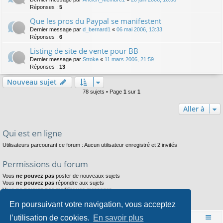
Réponses :
5
Que les pros du Paypal se manifestent
Dernier message par
d_bernard1
«
06 mai 2006, 13:33
Réponses :
6
Listing de site de vente pour BB
Dernier message par
Stroke
«
11 mars 2006, 21:59
Réponses :
13
Nouveau sujet
78 sujets • Page
1
sur
1
Aller à
Qui est en ligne
Utilisateurs parcourant ce forum : Aucun utilisateur enregistré et 2 invités
Permissions du forum
Vous
ne pouvez pas
poster de nouveaux sujets
Vous
ne pouvez pas
répondre aux sujets
Vous
ne pouvez pas
modifier vos messages
Vous
ne pouvez pas
supprimer vos messages
En poursuivant votre navigation, vous acceptez
Vous
ne pouvez pas
joindre des fichiers
l’utilisation de cookies.
En savoir plus
Accueil
Index du forum