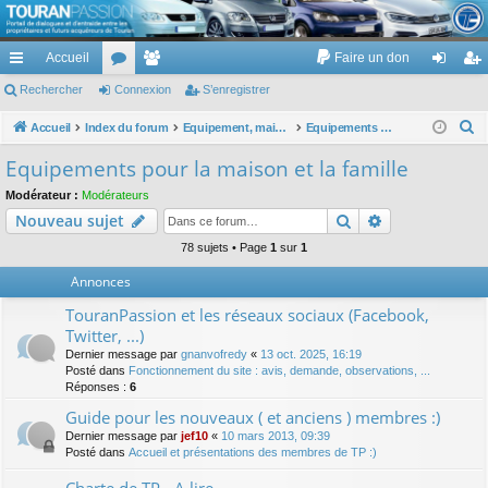
TouranPassion
Accueil
Faire un don
Le forum des propriétaires ou futurs acquéreurs du Volkswagen Touran
cc
Rechercher
or
Connexion
e
S’enregistrer
on
’e
ès
u
m
ne
nr
R
Accueil
Index du forum
Equipement, maison, famille, passion, hobby, détente, ...
Equipements pour la maison et la famille
e
ra
m
br
xi
eg
Equipements pour la maison et la famille
c
pi
s
es
on
ist
Modérateur :
Modérateurs
h
Rechercher
Recherche av
Nouveau sujet
de
re
e
r
78 sujets • Page
1
sur
1
r
c
Annonces
h
TouranPassion et les réseaux sociaux (Facebook,
e
Twitter, ...)
r
Dernier message par
gnanvofredy
«
13 oct. 2025, 16:19
Posté dans
Fonctionnement du site : avis, demande, observations, ...
Réponses :
6
Guide pour les nouveaux ( et anciens ) membres :)
Dernier message par
jef10
«
10 mars 2013, 09:39
Posté dans
Accueil et présentations des membres de TP :)