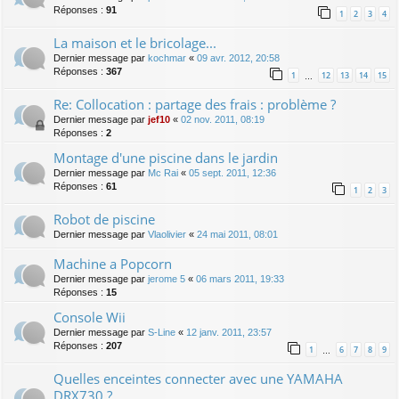
Réponses :
91
1
2
3
4
La maison et le bricolage...
Dernier message par
kochmar
«
09 avr. 2012, 20:58
Réponses :
367
1
12
13
14
15
…
Re: Collocation : partage des frais : problème ?
Dernier message par
jef10
«
02 nov. 2011, 08:19
Réponses :
2
Montage d'une piscine dans le jardin
Dernier message par
Mc Rai
«
05 sept. 2011, 12:36
Réponses :
61
1
2
3
Robot de piscine
Dernier message par
Vlaolivier
«
24 mai 2011, 08:01
Machine a Popcorn
Dernier message par
jerome 5
«
06 mars 2011, 19:33
Réponses :
15
Console Wii
Dernier message par
S-Line
«
12 janv. 2011, 23:57
Réponses :
207
1
6
7
8
9
…
Quelles enceintes connecter avec une YAMAHA
DRX730 ?