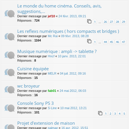
Le monde du home cinéma. Conseils, avis,
suggestions,...
Dernier message par
jef10
«
24 févr. 2013, 09:21
Réponses :
724
1
26
27
28
29
…
Les reflexs numériques ( hors compacts et bridges )
Dernier message par
Mc Rai
«
09 févr. 2013, 08:28
Réponses :
1164
1
44
45
46
47
…
Musique numérique : ampli -> tablette ?
Dernier message par
Hncf
«
10 janv. 2013, 22:01
Réponses :
8
Cuisine équipée
Dernier message par
MELR
«
04 juil. 2012, 09:16
Réponses :
15
wc broyeur
Dernier message par
fab01
«
24 mai 2012, 06:03
Réponses :
16
Console Sony PS 3
Dernier message par
S-Line
«
10 mai 2012, 13:21
Réponses :
101
1
2
3
4
5
Projet d'extension de maison
Dernier message par
palmae
«
16 avr. 2012, 15:51