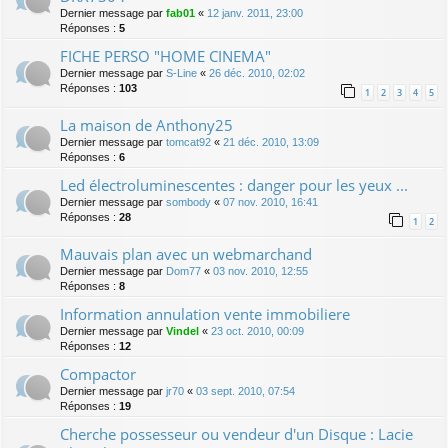
Dernier message par
fab01
«
12 janv. 2011, 23:00
Réponses :
5
FICHE PERSO "HOME CINEMA"
Dernier message par
S-Line
«
26 déc. 2010, 02:02
Réponses :
103
1
2
3
4
5
La maison de Anthony25
Dernier message par
tomcat92
«
21 déc. 2010, 13:09
Réponses :
6
Led électroluminescentes : danger pour les yeux ...
Dernier message par
sombody
«
07 nov. 2010, 16:41
Réponses :
28
1
2
Mauvais plan avec un webmarchand
Dernier message par
Dom77
«
03 nov. 2010, 12:55
Réponses :
8
Information annulation vente immobiliere
Dernier message par
Vindel
«
23 oct. 2010, 00:09
Réponses :
12
Compactor
Dernier message par
jr70
«
03 sept. 2010, 07:54
Réponses :
19
Cherche possesseur ou vendeur d'un Disque : Lacie