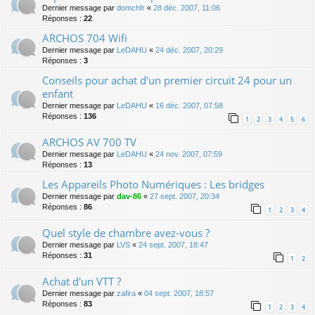
Dernier message par
domchfr
«
28 déc. 2007, 11:06
Réponses :
22
ARCHOS 704 Wifi
Dernier message par
LeDAHU
«
24 déc. 2007, 20:29
Réponses :
3
Conseils pour achat d'un premier circuit 24 pour un
enfant
Dernier message par
LeDAHU
«
16 déc. 2007, 07:58
Réponses :
136
1
2
3
4
5
6
ARCHOS AV 700 TV
Dernier message par
LeDAHU
«
24 nov. 2007, 07:59
Réponses :
13
Les Appareils Photo Numériques : Les bridges
Dernier message par
dav-86
«
27 sept. 2007, 20:34
Réponses :
86
1
2
3
4
Quel style de chambre avez-vous ?
Dernier message par
LVS
«
24 sept. 2007, 18:47
Réponses :
31
1
2
Achat d'un VTT ?
Dernier message par
zafira
«
04 sept. 2007, 18:57
Réponses :
83
1
2
3
4