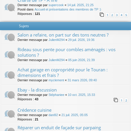
Charte de TP - A lire
Dernier message par
supercook
«
14 juil. 2025, 21:25
Posté dans
Accueil et présentations des membres de TP :)
Réponses :
121
1
2
3
4
5
Sujets
Salon a refaire, on part sur des tons neutres ?
Dernier message par
JulienM294
«
29 juil. 2026, 19:36
Rideau sous pente pour combles aménagés : vos
solutions ?
Dernier message par
JulienM294
«
05 juin 2026, 21:39
Achat garage en copropriété pour le Touran :
dimensions et frais ?
Dernier message par
myclement
«
31 mars 2026, 09:40
Ebay - la discussion
Dernier message par
Stéphaniee
«
10 oct. 2025, 15:33
Réponses :
43
1
2
Crédence cuisine
Dernier message par
dani92
«
21 juil. 2025, 05:05
Réponses :
21
Réparer un enduit de façade sur parpaing