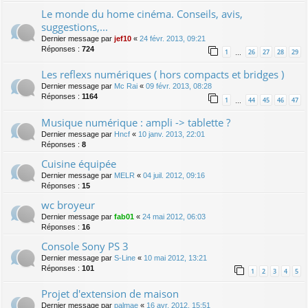
Le monde du home cinéma. Conseils, avis,
suggestions,...
Dernier message par
jef10
«
24 févr. 2013, 09:21
Réponses :
724
1
26
27
28
29
…
Les reflexs numériques ( hors compacts et bridges )
Dernier message par
Mc Rai
«
09 févr. 2013, 08:28
Réponses :
1164
1
44
45
46
47
…
Musique numérique : ampli -> tablette ?
Dernier message par
Hncf
«
10 janv. 2013, 22:01
Réponses :
8
Cuisine équipée
Dernier message par
MELR
«
04 juil. 2012, 09:16
Réponses :
15
wc broyeur
Dernier message par
fab01
«
24 mai 2012, 06:03
Réponses :
16
Console Sony PS 3
Dernier message par
S-Line
«
10 mai 2012, 13:21
Réponses :
101
1
2
3
4
5
Projet d'extension de maison
Dernier message par
palmae
«
16 avr. 2012, 15:51