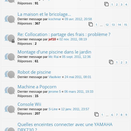
Réponses :
91
1
2
3
4
La maison et le bricolage...
Dernier message par
kochmar
«
09 avr. 2012, 20:58
Réponses :
367
1
12
13
14
15
…
Re: Collocation : partage des frais : problème ?
Dernier message par
jef10
«
02 nov. 2011, 08:19
Réponses :
2
Montage d'une piscine dans le jardin
Dernier message par
Mc Rai
«
05 sept. 2011, 12:36
Réponses :
61
1
2
3
Robot de piscine
Dernier message par
Vlaolivier
«
24 mai 2011, 08:01
Machine a Popcorn
Dernier message par
jerome 5
«
06 mars 2011, 19:33
Réponses :
15
Console Wii
Dernier message par
S-Line
«
12 janv. 2011, 23:57
Réponses :
207
1
6
7
8
9
…
Quelles enceintes connecter avec une YAMAHA
DRX730 ?