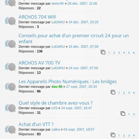
Dernier message par
domchfr
«
28 déc. 2007, 11:06
Réponses :
22
ARCHOS 704 Wifi
Dernier message par
LeDAHU
«
24 déc. 2007, 20:29
Réponses :
3
Conseils pour achat d'un premier circuit 24 pour un
enfant
Dernier message par
LeDAHU
«
16 déc. 2007, 07:58
Réponses :
136
1
2
3
4
5
6
ARCHOS AV 700 TV
Dernier message par
LeDAHU
«
24 nov. 2007, 07:59
Réponses :
13
Les Appareils Photo Numériques : Les bridges
Dernier message par
dav-86
«
27 sept. 2007, 20:34
Réponses :
86
1
2
3
4
Quel style de chambre avez-vous ?
Dernier message par
LVS
«
24 sept. 2007, 18:47
Réponses :
31
1
2
Achat d'un VTT ?
Dernier message par
zafira
«
04 sept. 2007, 18:57
Réponses :
83
1
2
3
4