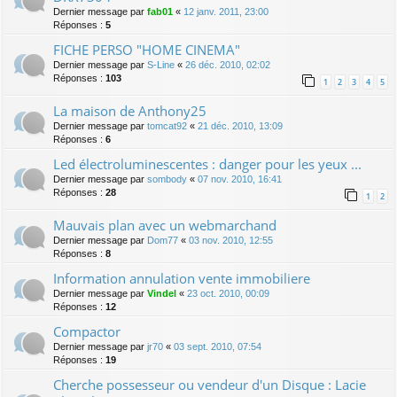
Dernier message par
fab01
«
12 janv. 2011, 23:00
Réponses :
5
FICHE PERSO "HOME CINEMA"
Dernier message par
S-Line
«
26 déc. 2010, 02:02
Réponses :
103
1
2
3
4
5
La maison de Anthony25
Dernier message par
tomcat92
«
21 déc. 2010, 13:09
Réponses :
6
Led électroluminescentes : danger pour les yeux ...
Dernier message par
sombody
«
07 nov. 2010, 16:41
Réponses :
28
1
2
Mauvais plan avec un webmarchand
Dernier message par
Dom77
«
03 nov. 2010, 12:55
Réponses :
8
Information annulation vente immobiliere
Dernier message par
Vindel
«
23 oct. 2010, 00:09
Réponses :
12
Compactor
Dernier message par
jr70
«
03 sept. 2010, 07:54
Réponses :
19
Cherche possesseur ou vendeur d'un Disque : Lacie