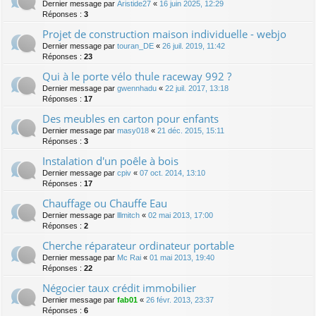
Dernier message par
Aristide27
«
16 juin 2025, 12:29
Réponses :
3
Projet de construction maison individuelle - webjo
Dernier message par
touran_DE
«
26 juil. 2019, 11:42
Réponses :
23
Qui à le porte vélo thule raceway 992 ?
Dernier message par
gwennhadu
«
22 juil. 2017, 13:18
Réponses :
17
Des meubles en carton pour enfants
Dernier message par
masy018
«
21 déc. 2015, 15:11
Réponses :
3
Instalation d'un poêle à bois
Dernier message par
cpiv
«
07 oct. 2014, 13:10
Réponses :
17
Chauffage ou Chauffe Eau
Dernier message par
lllmitch
«
02 mai 2013, 17:00
Réponses :
2
Cherche réparateur ordinateur portable
Dernier message par
Mc Rai
«
01 mai 2013, 19:40
Réponses :
22
Négocier taux crédit immobilier
Dernier message par
fab01
«
26 févr. 2013, 23:37
Réponses :
6