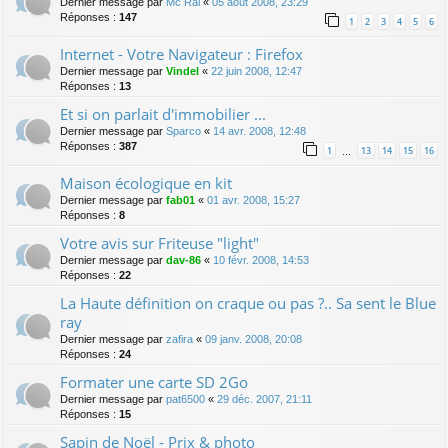
Dernier message par
Mc Rai
«
05 août 2008, 23:29
Réponses :
147
1
2
3
4
5
6
Internet - Votre Navigateur : Firefox
Dernier message par
Vindel
«
22 juin 2008, 12:47
Réponses :
13
Et si on parlait d'immobilier ...
Dernier message par
Sparco
«
14 avr. 2008, 12:48
Réponses :
387
1
13
14
15
16
…
Maison écologique en kit
Dernier message par
fab01
«
01 avr. 2008, 15:27
Réponses :
8
Votre avis sur Friteuse "light"
Dernier message par
dav-86
«
10 févr. 2008, 14:53
Réponses :
22
La Haute définition on craque ou pas ?.. Sa sent le Blue
ray
Dernier message par
zafira
«
09 janv. 2008, 20:08
Réponses :
24
Formater une carte SD 2Go
Dernier message par
pat6500
«
29 déc. 2007, 21:11
Réponses :
15
Sapin de Noël - Prix & photo