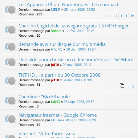
Les Appareils Photo Numériques : Les compacts
Dernier message par
MELR
«
25 mars 2009, 23:53
Réponses :
233
1
7
8
9
10
…
Cherche Logiciel de sauvegarde gratuit à télécharger ...
Dernier message par
Vindel
«
12 févr. 2009, 11:15
Réponses :
20
demande avis sur disque dur multimédia
Dernier message par
RAJAO
«
16 déc. 2008, 19:57
Une aide pour choisir un reflex numérique : DxOMark
Dernier message par
jef10
«
20 nov. 2008, 20:11
TNT HD ... à partir du 30 Octobre 2008
Dernier message par
jef10
«
04 nov. 2008, 15:09
Réponses :
31
1
2
Cheminée "Bio Ethanole"
Dernier message par
fab01
«
18 sept. 2008, 20:32
Réponses :
3
Navigateur Internet - Google Chrome
Dernier message par
Mc Rai
«
18 sept. 2008, 00:20
Réponses :
19
Internet - Votre fournisseur