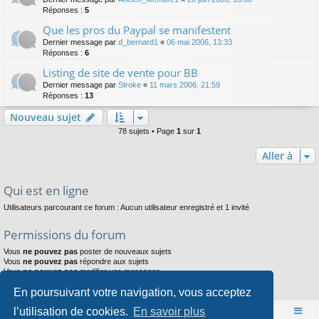
Réponses :
5
Que les pros du Paypal se manifestent
Dernier message par
d_bernard1
«
06 mai 2006, 13:33
Réponses :
6
Listing de site de vente pour BB
Dernier message par
Stroke
«
11 mars 2006, 21:59
Réponses :
13
Nouveau sujet
78 sujets • Page
1
sur
1
Aller à
Qui est en ligne
Utilisateurs parcourant ce forum : Aucun utilisateur enregistré et 1 invité
Permissions du forum
Vous
ne pouvez pas
poster de nouveaux sujets
Vous
ne pouvez pas
répondre aux sujets
Vous
ne pouvez pas
modifier vos messages
Vous
ne pouvez pas
supprimer vos messages
En poursuivant votre navigation, vous acceptez
Vous
ne pouvez pas
joindre des fichiers
l’utilisation de cookies.
En savoir plus
Accueil
Index du forum