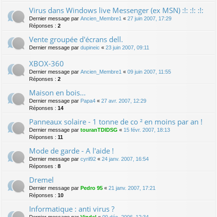
Virus dans Windows live Messenger (ex MSN) :!: :!: :!:
Dernier message par
Ancien_Membre1
«
27 juin 2007, 17:29
Réponses :
2
Vente groupée d'écrans dell.
Dernier message par
dupineic
«
23 juin 2007, 09:11
XBOX-360
Dernier message par
Ancien_Membre1
«
09 juin 2007, 11:55
Réponses :
2
Maison en bois...
Dernier message par
Papa4
«
27 avr. 2007, 12:29
Réponses :
14
Panneaux solaire - 1 tonne de co ² en moins par an !
Dernier message par
touranTDIDSG
«
15 févr. 2007, 18:13
Réponses :
11
Mode de garde - A l'aide !
Dernier message par
cyril92
«
24 janv. 2007, 16:54
Réponses :
8
Dremel
Dernier message par
Pedro 95
«
21 janv. 2007, 17:21
Réponses :
10
Informatique : anti virus ?