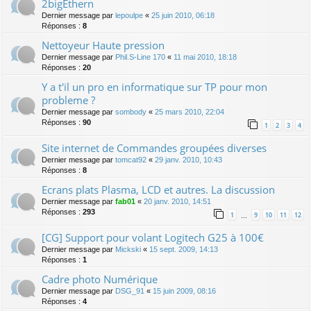
2bigEthern
Dernier message par
lepoulpe
«
25 juin 2010, 06:18
Réponses :
8
Nettoyeur Haute pression
Dernier message par
Phil.S-Line 170
«
11 mai 2010, 18:18
Réponses :
20
Y a t'il un pro en informatique sur TP pour mon
probleme ?
Dernier message par
sombody
«
25 mars 2010, 22:04
Réponses :
90
1
2
3
4
Site internet de Commandes groupées diverses
Dernier message par
tomcat92
«
29 janv. 2010, 10:43
Réponses :
8
Ecrans plats Plasma, LCD et autres. La discussion
Dernier message par
fab01
«
20 janv. 2010, 14:51
Réponses :
293
1
9
10
11
12
…
[CG] Support pour volant Logitech G25 à 100€
Dernier message par
Mickski
«
15 sept. 2009, 14:13
Réponses :
1
Cadre photo Numérique
Dernier message par
DSG_91
«
15 juin 2009, 08:16
Réponses :
4