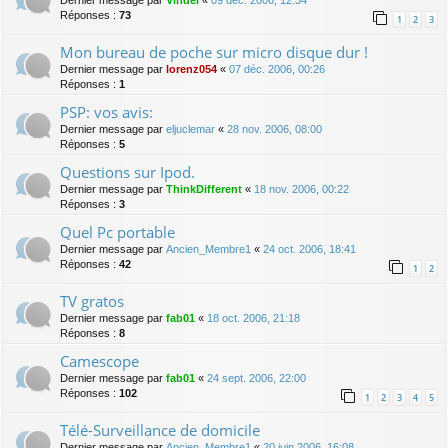
Dernier message par
Vindel
«
09 déc. 2006, 12:34
Réponses :
73
1
2
3
Mon bureau de poche sur micro disque dur !
Dernier message par
lorenz054
«
07 déc. 2006, 00:26
Réponses :
1
PSP: vos avis:
Dernier message par
eljuclemar
«
28 nov. 2006, 08:00
Réponses :
5
Questions sur Ipod.
Dernier message par
ThinkDifferent
«
18 nov. 2006, 00:22
Réponses :
3
Quel Pc portable
Dernier message par
Ancien_Membre1
«
24 oct. 2006, 18:41
Réponses :
42
1
2
TV gratos
Dernier message par
fab01
«
18 oct. 2006, 21:18
Réponses :
8
Camescope
Dernier message par
fab01
«
24 sept. 2006, 22:00
Réponses :
102
1
2
3
4
5
Télé-Surveillance de domicile
Dernier message par
Ancien_Membre1
«
20 juin 2006, 16:08