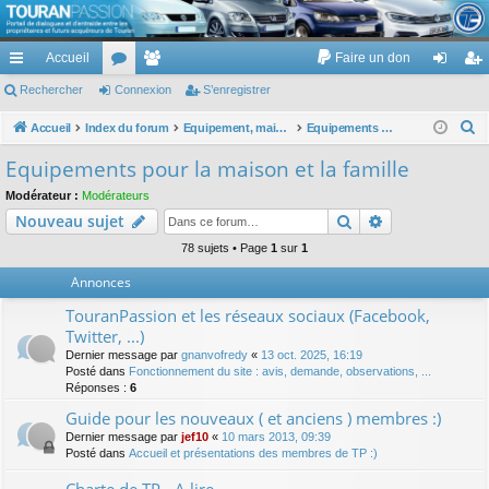
TouranPassion
Accueil
Faire un don
Le forum des propriétaires ou futurs acquéreurs du Volkswagen Touran
cc
Rechercher
or
Connexion
e
S’enregistrer
on
’e
ès
u
m
ne
nr
R
Accueil
Index du forum
Equipement, maison, famille, passion, hobby, détente, ...
Equipements pour la maison et la famille
e
ra
m
br
xi
eg
Equipements pour la maison et la famille
c
pi
s
es
on
ist
Modérateur :
Modérateurs
h
Rechercher
Recherche av
Nouveau sujet
de
re
e
r
78 sujets • Page
1
sur
1
r
c
Annonces
h
TouranPassion et les réseaux sociaux (Facebook,
e
Twitter, ...)
r
Dernier message par
gnanvofredy
«
13 oct. 2025, 16:19
Posté dans
Fonctionnement du site : avis, demande, observations, ...
Réponses :
6
Guide pour les nouveaux ( et anciens ) membres :)
Dernier message par
jef10
«
10 mars 2013, 09:39
Posté dans
Accueil et présentations des membres de TP :)