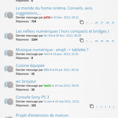
Réponses :
6
Le monde du home cinéma. Conseils, avis,
suggestions,...
Dernier message par
jef10
«
24 févr. 2013, 09:21
Réponses :
724
1
26
27
28
29
…
Les reflexs numériques ( hors compacts et bridges )
Dernier message par
Mc Rai
«
09 févr. 2013, 08:28
Réponses :
1164
1
44
45
46
47
…
Musique numérique : ampli -> tablette ?
Dernier message par
Hncf
«
10 janv. 2013, 22:01
Réponses :
8
Cuisine équipée
Dernier message par
MELR
«
04 juil. 2012, 09:16
Réponses :
15
wc broyeur
Dernier message par
fab01
«
24 mai 2012, 06:03
Réponses :
16
Console Sony PS 3
Dernier message par
S-Line
«
10 mai 2012, 13:21
Réponses :
101
1
2
3
4
5
Projet d'extension de maison