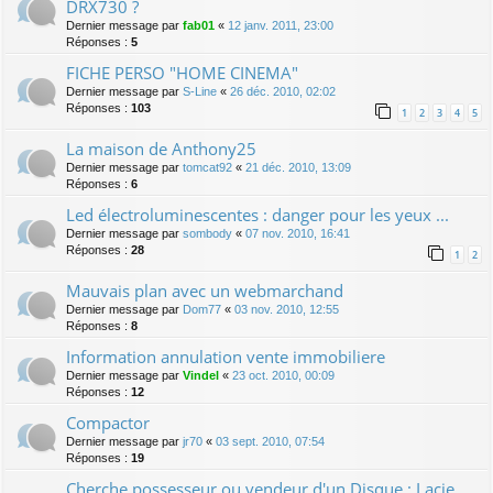
DRX730 ?
Dernier message par
fab01
«
12 janv. 2011, 23:00
Réponses :
5
FICHE PERSO "HOME CINEMA"
Dernier message par
S-Line
«
26 déc. 2010, 02:02
Réponses :
103
1
2
3
4
5
La maison de Anthony25
Dernier message par
tomcat92
«
21 déc. 2010, 13:09
Réponses :
6
Led électroluminescentes : danger pour les yeux ...
Dernier message par
sombody
«
07 nov. 2010, 16:41
Réponses :
28
1
2
Mauvais plan avec un webmarchand
Dernier message par
Dom77
«
03 nov. 2010, 12:55
Réponses :
8
Information annulation vente immobiliere
Dernier message par
Vindel
«
23 oct. 2010, 00:09
Réponses :
12
Compactor
Dernier message par
jr70
«
03 sept. 2010, 07:54
Réponses :
19
Cherche possesseur ou vendeur d'un Disque : Lacie