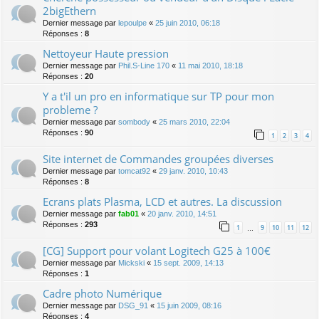
2bigEthern
Dernier message par
lepoulpe
«
25 juin 2010, 06:18
Réponses :
8
Nettoyeur Haute pression
Dernier message par
Phil.S-Line 170
«
11 mai 2010, 18:18
Réponses :
20
Y a t'il un pro en informatique sur TP pour mon
probleme ?
Dernier message par
sombody
«
25 mars 2010, 22:04
Réponses :
90
1
2
3
4
Site internet de Commandes groupées diverses
Dernier message par
tomcat92
«
29 janv. 2010, 10:43
Réponses :
8
Ecrans plats Plasma, LCD et autres. La discussion
Dernier message par
fab01
«
20 janv. 2010, 14:51
Réponses :
293
1
9
10
11
12
…
[CG] Support pour volant Logitech G25 à 100€
Dernier message par
Mickski
«
15 sept. 2009, 14:13
Réponses :
1
Cadre photo Numérique
Dernier message par
DSG_91
«
15 juin 2009, 08:16
Réponses :
4