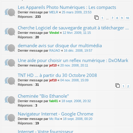
Les Appareils Photo Numériques : Les compacts
Dernier message par
MELR
«
25 mars 2009, 23:53
Réponses :
233
1
7
8
9
10
…
Cherche Logiciel de sauvegarde gratuit à télécharger ...
Dernier message par
Vindel
«
12 févr. 2009, 11:15
Réponses :
20
demande avis sur disque dur multimédia
Dernier message par
RAJAO
«
16 déc. 2008, 19:57
Une aide pour choisir un reflex numérique : DxOMark
Dernier message par
jef10
«
20 nov. 2008, 20:11
TNT HD ... à partir du 30 Octobre 2008
Dernier message par
jef10
«
04 nov. 2008, 15:09
Réponses :
31
1
2
Cheminée "Bio Ethanole"
Dernier message par
fab01
«
18 sept. 2008, 20:32
Réponses :
3
Navigateur Internet - Google Chrome
Dernier message par
Mc Rai
«
18 sept. 2008, 00:20
Réponses :
19
Internet - Votre fournisseur