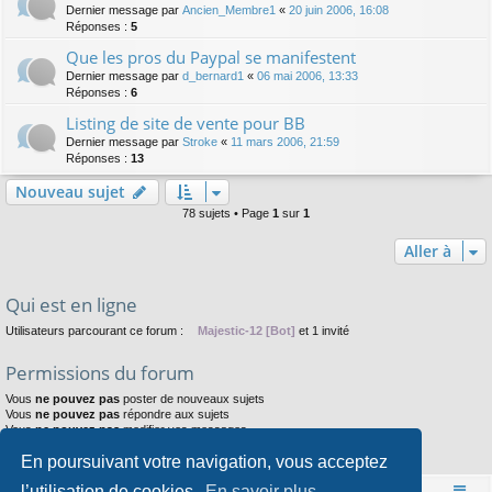
Dernier message par
Ancien_Membre1
«
20 juin 2006, 16:08
Réponses :
5
Que les pros du Paypal se manifestent
Dernier message par
d_bernard1
«
06 mai 2006, 13:33
Réponses :
6
Listing de site de vente pour BB
Dernier message par
Stroke
«
11 mars 2006, 21:59
Réponses :
13
Nouveau sujet
78 sujets • Page
1
sur
1
Aller à
Qui est en ligne
Utilisateurs parcourant ce forum :
Majestic-12 [Bot]
et 1 invité
Permissions du forum
Vous
ne pouvez pas
poster de nouveaux sujets
Vous
ne pouvez pas
répondre aux sujets
Vous
ne pouvez pas
modifier vos messages
Vous
ne pouvez pas
supprimer vos messages
En poursuivant votre navigation, vous acceptez
Vous
ne pouvez pas
joindre des fichiers
l’utilisation de cookies.
En savoir plus
Accueil
Index du forum