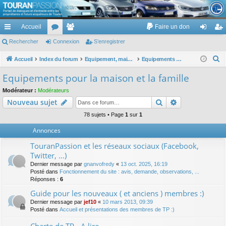
TouranPassion
Accueil
Faire un don
Le forum des propriétaires ou futurs acquéreurs du Volkswagen Touran
cc
Rechercher
or
Connexion
e
S’enregistrer
on
’e
ès
u
m
ne
nr
R
Accueil
Index du forum
Equipement, maison, famille, passion, hobby, détente, ...
Equipements pour la maison et la famille
e
ra
m
br
xi
eg
Equipements pour la maison et la famille
c
pi
s
es
on
ist
Modérateur :
Modérateurs
h
Rechercher
Recherche av
Nouveau sujet
de
re
e
r
78 sujets • Page
1
sur
1
r
c
Annonces
h
TouranPassion et les réseaux sociaux (Facebook,
e
Twitter, ...)
r
Dernier message par
gnanvofredy
«
13 oct. 2025, 16:19
Posté dans
Fonctionnement du site : avis, demande, observations, ...
Réponses :
6
Guide pour les nouveaux ( et anciens ) membres :)
Dernier message par
jef10
«
10 mars 2013, 09:39
Posté dans
Accueil et présentations des membres de TP :)