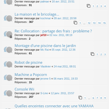
Dernier message par
palmae
«
16 avr. 2012, 15:51
Réponses :
91
1
2
3
4
La maison et le bricolage...
Dernier message par
kochmar
«
09 avr. 2012, 20:58
Réponses :
367
1
12
13
14
15
…
Re: Collocation : partage des frais : problème ?
Dernier message par
jef10
«
02 nov. 2011, 08:19
Réponses :
2
Montage d'une piscine dans le jardin
Dernier message par
Mc Rai
«
05 sept. 2011, 12:36
Réponses :
61
1
2
3
Robot de piscine
Dernier message par
Vlaolivier
«
24 mai 2011, 08:01
Machine a Popcorn
Dernier message par
jerome 5
«
06 mars 2011, 19:33
Réponses :
15
Console Wii
Dernier message par
S-Line
«
12 janv. 2011, 23:57
Réponses :
207
1
6
7
8
9
…
Quelles enceintes connecter avec une YAMAHA