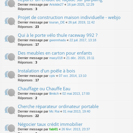
Dernier message par
Aristide27
«
16 juin 2025, 12:29
Réponses :
3
Projet de construction maison individuelle - webjo
Dernier message par
touran_DE
«
26 juil. 2019, 11:42
Réponses :
23
Qui à le porte vélo thule raceway 992 ?
Dernier message par
gwennhadu
«
22 juil. 2017, 13:18
Réponses :
17
Des meubles en carton pour enfants
Dernier message par
masy018
«
21 déc. 2015, 15:11
Réponses :
3
Instalation d'un poêle à bois
Dernier message par
cpiv
«
07 oct. 2014, 13:10
Réponses :
17
Chauffage ou Chauffe Eau
Dernier message par
lllmitch
«
02 mai 2013, 17:00
Réponses :
2
Cherche réparateur ordinateur portable
Dernier message par
Mc Rai
«
01 mai 2013, 19:40
Réponses :
22
Négocier taux crédit immobilier
Dernier message par
fab01
«
26 févr. 2013, 23:37