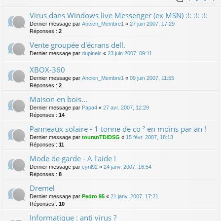
Virus dans Windows live Messenger (ex MSN) :!: :!: :!:
Dernier message par
Ancien_Membre1
«
27 juin 2007, 17:29
Réponses :
2
Vente groupée d'écrans dell.
Dernier message par
dupineic
«
23 juin 2007, 09:11
XBOX-360
Dernier message par
Ancien_Membre1
«
09 juin 2007, 11:55
Réponses :
2
Maison en bois...
Dernier message par
Papa4
«
27 avr. 2007, 12:29
Réponses :
14
Panneaux solaire - 1 tonne de co ² en moins par an !
Dernier message par
touranTDIDSG
«
15 févr. 2007, 18:13
Réponses :
11
Mode de garde - A l'aide !
Dernier message par
cyril92
«
24 janv. 2007, 16:54
Réponses :
8
Dremel
Dernier message par
Pedro 95
«
21 janv. 2007, 17:21
Réponses :
10
Informatique : anti virus ?