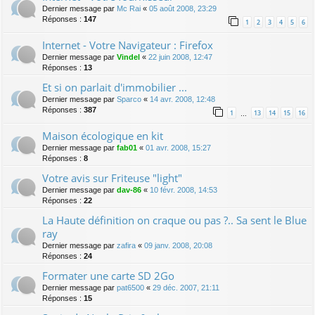
Dernier message par
Mc Rai
«
05 août 2008, 23:29
Réponses :
147
1
2
3
4
5
6
Internet - Votre Navigateur : Firefox
Dernier message par
Vindel
«
22 juin 2008, 12:47
Réponses :
13
Et si on parlait d'immobilier ...
Dernier message par
Sparco
«
14 avr. 2008, 12:48
Réponses :
387
1
13
14
15
16
…
Maison écologique en kit
Dernier message par
fab01
«
01 avr. 2008, 15:27
Réponses :
8
Votre avis sur Friteuse "light"
Dernier message par
dav-86
«
10 févr. 2008, 14:53
Réponses :
22
La Haute définition on craque ou pas ?.. Sa sent le Blue
ray
Dernier message par
zafira
«
09 janv. 2008, 20:08
Réponses :
24
Formater une carte SD 2Go
Dernier message par
pat6500
«
29 déc. 2007, 21:11
Réponses :
15