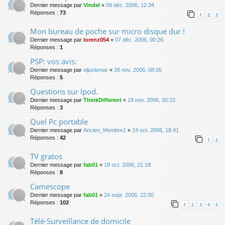
Dernier message par
Vindel
«
09 déc. 2006, 12:34
Réponses :
73
1
2
3
Mon bureau de poche sur micro disque dur !
Dernier message par
lorenz054
«
07 déc. 2006, 00:26
Réponses :
1
PSP: vos avis:
Dernier message par
eljuclemar
«
28 nov. 2006, 08:00
Réponses :
5
Questions sur Ipod.
Dernier message par
ThinkDifferent
«
18 nov. 2006, 00:22
Réponses :
3
Quel Pc portable
Dernier message par
Ancien_Membre1
«
24 oct. 2006, 18:41
Réponses :
42
1
2
TV gratos
Dernier message par
fab01
«
18 oct. 2006, 21:18
Réponses :
8
Camescope
Dernier message par
fab01
«
24 sept. 2006, 22:00
Réponses :
102
1
2
3
4
5
Télé-Surveillance de domicile