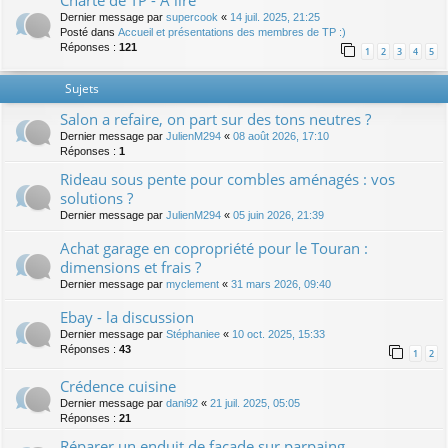
Charte de TP - A lire
Dernier message par
supercook
«
14 juil. 2025, 21:25
Posté dans
Accueil et présentations des membres de TP :)
Réponses :
121
1
2
3
4
5
Sujets
Salon a refaire, on part sur des tons neutres ?
Dernier message par
JulienM294
«
08 août 2026, 17:10
Réponses :
1
Rideau sous pente pour combles aménagés : vos
solutions ?
Dernier message par
JulienM294
«
05 juin 2026, 21:39
Achat garage en copropriété pour le Touran :
dimensions et frais ?
Dernier message par
myclement
«
31 mars 2026, 09:40
Ebay - la discussion
Dernier message par
Stéphaniee
«
10 oct. 2025, 15:33
Réponses :
43
1
2
Crédence cuisine
Dernier message par
dani92
«
21 juil. 2025, 05:05
Réponses :
21
Réparer un enduit de façade sur parpaing