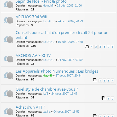
Sapin de Noël - Prix & photo
Dernier message par
domchfr
«
28 déc. 2007, 11:06
Réponses :
22
ARCHOS 704 Wifi
Dernier message par
LeDAHU
«
24 déc. 2007, 20:29
Réponses :
3
Conseils pour achat d'un premier circuit 24 pour un
enfant
Dernier message par
LeDAHU
«
16 déc. 2007, 07:58
Réponses :
136
1
2
3
4
5
6
ARCHOS AV 700 TV
Dernier message par
LeDAHU
«
24 nov. 2007, 07:59
Réponses :
13
Les Appareils Photo Numériques : Les bridges
Dernier message par
dav-86
«
27 sept. 2007, 20:34
Réponses :
86
1
2
3
4
Quel style de chambre avez-vous ?
Dernier message par
LVS
«
24 sept. 2007, 18:47
Réponses :
31
1
2
Achat d'un VTT ?
Dernier message par
zafira
«
04 sept. 2007, 18:57
Réponses :
83
1
2
3
4