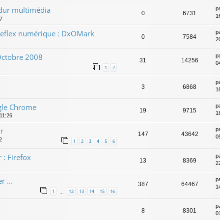
dur multimédia
p
0
6731
1
7
 reflex numérique : DxOMark
p
0
7584
2
 Octobre 2008
p
31
14256
0
1
2
p
3
6868
1
ogle Chrome
p
19
9715
1
 11:26
ur
p
147
43642
0
2
1
2
3
4
5
6
 : Firefox
p
13
8369
2
r ...
p
387
64467
1
1
12
13
14
15
16
…
p
8
8301
0