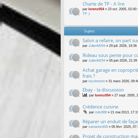
Charte de TP - A lire
par
lorenz054
»
23 oct. 2005, 02:00
TP :)
Sujets
Salon a refaire, on part su
par
JulienM294
»
29 juil. 2026, 19:36
Rideau sous pente pour c
par
JulienM294
»
05 juin 2026, 21:39
Achat garage en coproprié
frais ?
par
myclement
»
31 mars 2026, 09:4
Ebay - la discussion
par
lorenz054
»
27 sept. 2005, 
Crédence cuisine
par
mdc888
»
21 mai 2013, 17:1
Réparer un enduit de faça
par
samarion458
»
05 févr. 2025, 07
Projet de construction mai