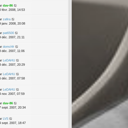
ar
dav-86
0 févr. 2008, 14:53
ar
zafira
9 janv. 2008, 20:08
ar
pat6500
9 déc. 2007, 21:11
ar
domchfr
8 déc. 2007, 11:06
ar
LeDAHU
4 déc. 2007, 20:29
ar
LeDAHU
6 déc. 2007, 07:58
ar
LeDAHU
4 nov. 2007, 07:59
ar
dav-86
7 sept. 2007, 20:34
ar
LVS
4 sept. 2007, 18:47