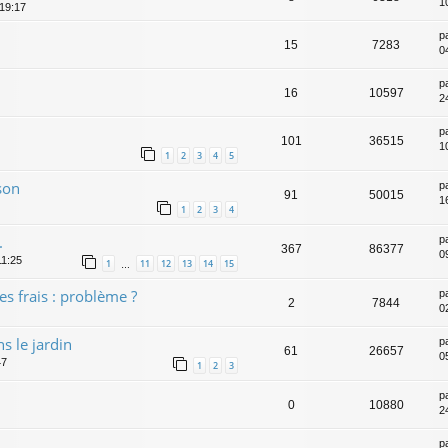
1
 19:17
p
15
7283
04
p
16
10597
2
p
101
36515
1
1
2
3
4
5
son
p
91
50015
1
1
2
3
4
.
p
367
86377
0
11:25
1
11
12
13
14
15
…
es frais : problème ?
p
2
7844
0
s le jardin
p
61
26657
0
47
1
2
3
p
0
10880
2
p