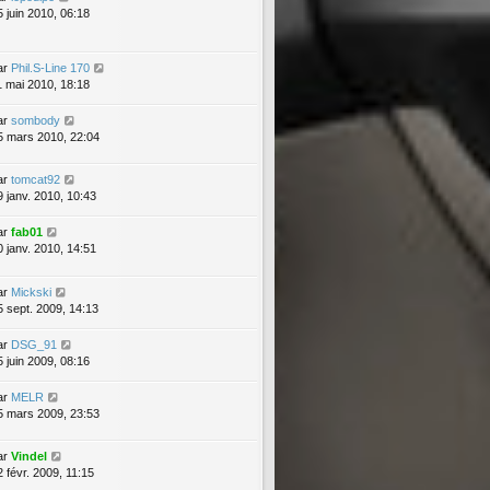
5 juin 2010, 06:18
ar
Phil.S-Line 170
1 mai 2010, 18:18
ar
sombody
5 mars 2010, 22:04
ar
tomcat92
9 janv. 2010, 10:43
ar
fab01
0 janv. 2010, 14:51
ar
Mickski
5 sept. 2009, 14:13
ar
DSG_91
5 juin 2009, 08:16
ar
MELR
5 mars 2009, 23:53
ar
Vindel
2 févr. 2009, 11:15