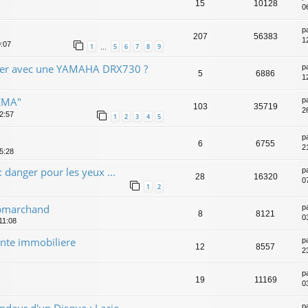
15
10128
0
p
207
56383
1
9:07
1
5
6
7
8
9
…
cter avec une YAMAHA DRX730 ?
p
5
6886
1
EMA"
p
103
35719
2
2:57
1
2
3
4
5
p
6
6755
2
5:28
 danger pour les yeux ...
p
28
16320
0
1
2
ebmarchand
p
8
8121
0
11:08
ente immobiliere
p
12
8557
2
p
19
11169
0
p