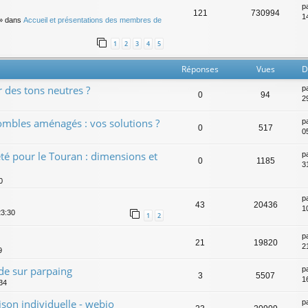
p
121
730994
14
» dans
Accueil et présentations des membres de
1
2
3
4
5
Réponses
Vues
D
r des tons neutres ?
p
0
94
29
ombles aménagés : vos solutions ?
p
0
517
0
té pour le Touran : dimensions et
p
0
1185
3
0
p
43
20436
1
23:30
1
2
p
21
19820
21
9
de sur parpaing
p
3
5507
1
:34
son individuelle - webjo
p