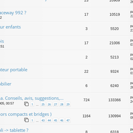
23
20909
26
raceway 992 ?
p
17
10519
22
02
ur enfants
p
3
5520
2
is
p
17
21006
0
:51
p
2
5213
0
teur portable
p
22
9324
0
bilier
p
6
6240
2
Conseils, avis, suggestions,...
p
724
133366
2
005, 00:57
1
25
26
27
28
29
…
ors compacts et bridges )
p
1164
130994
0
1
43
44
45
46
47
…
 -> tablette ?
p
8
6318