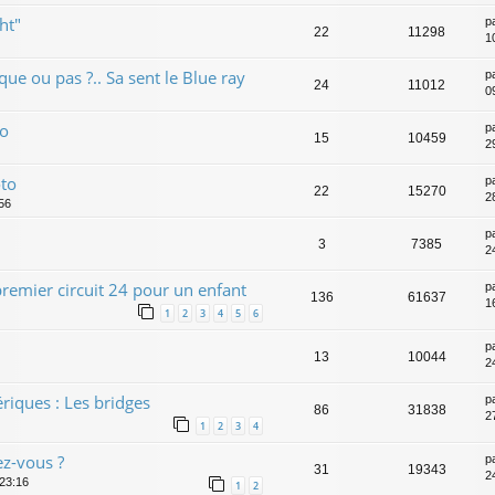
ht"
p
22
11298
1
que ou pas ?.. Sa sent le Blue ray
p
24
11012
0
Go
p
15
10459
2
oto
p
22
15270
2
56
p
3
7385
2
premier circuit 24 pour un enfant
p
136
61637
1
1
2
3
4
5
6
p
13
10044
2
iques : Les bridges
p
86
31838
2
1
2
3
4
ez-vous ?
p
31
19343
2
 23:16
1
2