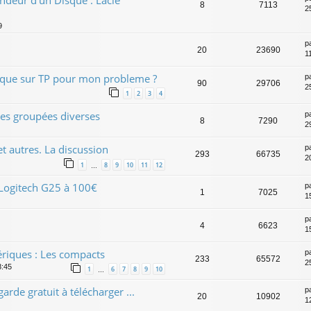
ndeur d'un Disque : Lacie
8
7113
2
9
p
20
23690
1
atique sur TP pour mon probleme ?
p
90
29706
2
1
2
3
4
es groupées diverses
p
8
7290
2
t autres. La discussion
p
293
66735
2
1
8
9
10
11
12
…
 Logitech G25 à 100€
p
1
7025
1
p
4
6623
1
riques : Les compacts
p
233
65572
2
8:45
1
6
7
8
9
10
…
arde gratuit à télécharger ...
p
20
10902
1