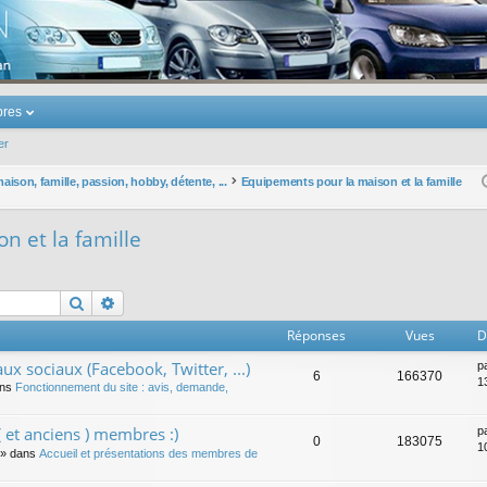
u Volkswagen Touran
res
er
ison, famille, passion, hobby, détente, ...
Equipements pour la maison et la famille
n et la famille
Rechercher
Recherche avancée
Réponses
Vues
D
ux sociaux (Facebook, Twitter, ...)
p
6
166370
1
ans
Fonctionnement du site : avis, demande,
 et anciens ) membres :)
p
0
183075
1
» dans
Accueil et présentations des membres de