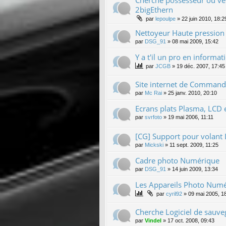
Cherche possesseur ou ve
2bigEthern
par
lepoulpe
»
22 juin 2010, 18:2
Nettoyeur Haute pression
par
DSG_91
»
08 mai 2009, 15:42
Y a t'il un pro en inform
par
JCGB
»
19 déc. 2007, 17:45
Site internet de Command
par
Mc Rai
»
25 janv. 2010, 20:10
Ecrans plats Plasma, LCD e
par
svrfoto
»
19 mai 2006, 11:11
[CG] Support pour volant
par
Mickski
»
11 sept. 2009, 11:25
Cadre photo Numérique
par
DSG_91
»
14 juin 2009, 13:34
Les Appareils Photo Numé
par
cyril92
»
09 mai 2005, 1
Cherche Logiciel de sauveg
par
Vindel
»
17 oct. 2008, 09:43