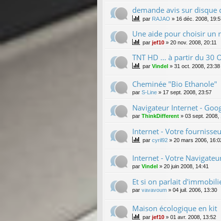
demande avis sur disque 
par
RAJAO
»
16 déc. 2008, 19:5
Une aide pour choisir un
par
jef10
»
20 nov. 2008, 20:11
TNT HD ... à partir du 30
par
Vindel
»
31 oct. 2008, 23:38
Cheminée "Bio Ethanole"
par
S-Line
»
17 sept. 2008, 23:57
Navigateur Internet - Go
par
ThinkDifferent
»
03 sept. 2008,
Internet - Votre fournisse
par
cyril92
»
20 mars 2006, 16:0
Internet - Votre Navigateur
par
Vindel
»
20 juin 2008, 14:41
Et si on parlait d'immobilie
par
vavavoum
»
04 juil. 2006, 13:30
Maison écologique en kit
par
jef10
»
01 avr. 2008, 13:52