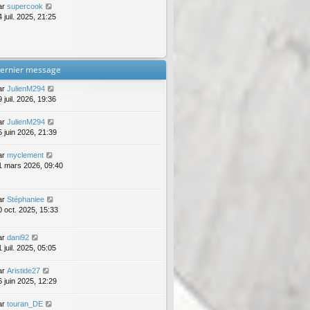
ar
supercook
 juil. 2025, 21:25
ernier message
ar
JulienM294
 juil. 2026, 19:36
ar
JulienM294
5 juin 2026, 21:39
ar
myclement
1 mars 2026, 09:40
ar
Stéphaniee
0 oct. 2025, 15:33
ar
dani92
 juil. 2025, 05:05
ar
Aristide27
6 juin 2025, 12:29
ar
touran_DE