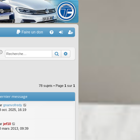
Faire un don
A
FA
on
’e
Q
ne
nr
Rechercher
Recherche avancée
xi
eg
on
ist
re
78 sujets • Page
1
sur
1
r
ernier message
ar
gnanvofredy
3 oct. 2025, 16:19
ar
jef10
0 mars 2013, 09:39