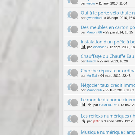
par
webjo
»
11 janv. 2013, 11:04
Qui à le porte vélo thule 
par
gwennhadu
»
06 sept. 2016, 16:
Des meubles en carton po
par
Manonn66
»
25 juin 2014, 15:15
Instalation d'un poêle à bo
par
Vlaolivier
»
12 sept. 2008, 18
Chauffage ou Chauffe Eau
par
lllmitch
»
27 avr. 2013, 10:20
Cherche réparateur ordina
par
Mc Rai
»
04 mars 2012, 22:46
Négocier taux crédit immo
par
Manonn66
»
25 févr. 2013, 11:03
Le monde du home cinéma. 
par
SAMLAURE
»
13 nov. 2
Les reflexs numériques ( h
par
jef10
»
30 nov. 2005, 19:12
Musique numérique : ampli