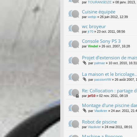
par
TOURANSEIZE
»
08 janv. 2013,
Cuisine équipée
par
webjo
»
26 juin 2012, 12:39
wc broyeur
par
jr70
»
23 oct. 2011, 08:56
Console Sony PS 3
par
Vindel
»
26 oct. 2007, 16:28
Projet d'extension de mai
par
palmae
»
10 oct. 2010, 16:31
La maison et le bricolage..
par
passionVW
»
26 août 2007, 
Re: Collocation : partage d
par
jef10
»
02 nov. 2011, 08:19
Montage d'une piscine dan
par
Vlaolivier
»
24 avr. 2011, 21:
Robot de piscine
par
Vlaolivier
»
24 mai 2011, 08:01
Machine a Popcorn