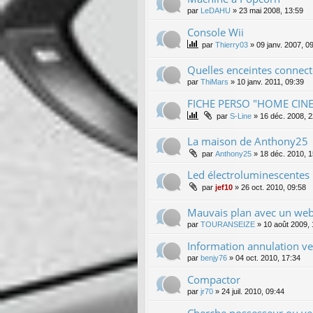
par
LeDAHU
»
23 mai 2008, 13:59
Console Wii
par
Thierry03
»
09 janv. 2007, 0
Quelles enceintes conne
par
ThiMars
»
10 janv. 2011, 09:39
FICHE PERSO "HOME CIN
par
S-Line
»
16 déc. 2008, 2
La maison de Anthony25
par
Anthony25
»
18 déc. 2010, 1
Led électroluminescentes :
par
jef10
»
26 oct. 2010, 09:58
Mauvais plan avec un w
par
TOURANSEIZE
»
10 août 2009, 
Information annulation v
par
benjy76
»
04 oct. 2010, 17:34
Compactor
par
jr70
»
24 juil. 2010, 09:44