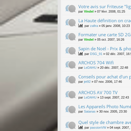
Votre avis sur Friteuse "lig
par
Vindel
»
07 févr. 2008, 01:25
La Haute définition on cra
par
zafira
»
05 janv. 2008, 10:23
Formater une carte SD 2
par
Vindel
»
05 oct. 2007, 16:26
Sapin de Noël - Prix & ph
par
DSG_91
»
02 déc. 2007, 16:
ARCHOS 704 Wifi
par
LeDAHU
»
20 déc. 2007, 22:48
Conseils pour achat d'un 
par
jet92
»
07 nov. 2006, 17:46
ARCHOS AV 700 TV
par
LeDAHU
»
13 sept. 2007, 22:43
Les Appareils Photo Numér
par
Satanas
»
30 nov. 2005, 23:30
Quel style de chambre av
par
passionVW
»
04 sept. 2007,