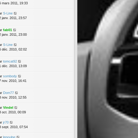
6 mars 2011, 19:33
ar
S-Line
2 janv. 2011, 23:57
ar
fab01
2 janv. 2011, 23:00
ar
S-Line
6 déc. 2010, 02:02
ar
tomcat92
1 déc. 2010, 13:09
ar
sombody
7 nov. 2010, 16:41
ar
Dom77
3 nov. 2010, 12:55
ar
Vindel
3 oct. 2010, 00:09
ar
jr70
3 sept. 2010, 07:54
ar
lepoulpe