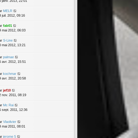
0 janv. 2013, 22:01
ar
MELR
 juil. 2012, 09:16
ar
fab01
4 mai 2012, 06:03
ar
S-Line
0 mai 2012, 13:21
ar
palmae
6 avr. 2012, 15:51
ar
kochmar
9 avr. 2012, 20:58
ar
jef10
2 nov. 2011, 08:19
ar
Mc Rai
5 sept. 2011, 12:36
ar
Vlaolivier
4 mai 2011, 08:01
ar
jerome 5