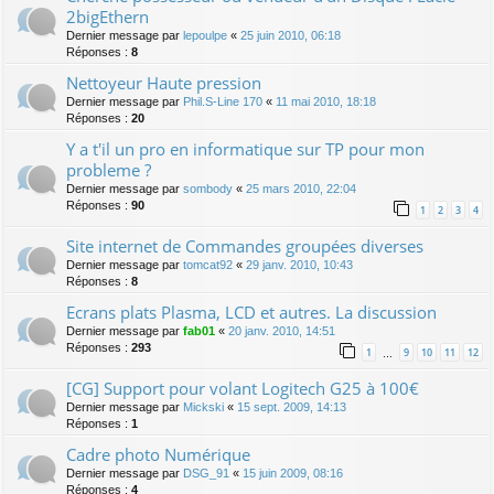
2bigEthern
Dernier message par
lepoulpe
«
25 juin 2010, 06:18
Réponses :
8
Nettoyeur Haute pression
Dernier message par
Phil.S-Line 170
«
11 mai 2010, 18:18
Réponses :
20
Y a t'il un pro en informatique sur TP pour mon
probleme ?
Dernier message par
sombody
«
25 mars 2010, 22:04
Réponses :
90
1
2
3
4
Site internet de Commandes groupées diverses
Dernier message par
tomcat92
«
29 janv. 2010, 10:43
Réponses :
8
Ecrans plats Plasma, LCD et autres. La discussion
Dernier message par
fab01
«
20 janv. 2010, 14:51
Réponses :
293
1
9
10
11
12
…
[CG] Support pour volant Logitech G25 à 100€
Dernier message par
Mickski
«
15 sept. 2009, 14:13
Réponses :
1
Cadre photo Numérique
Dernier message par
DSG_91
«
15 juin 2009, 08:16
Réponses :
4