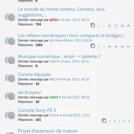
Réponses :
6
Le monde du home cinéma. Conseils, avis,
suggestions,...
Dernier message par
jef10
«
24 févr. 2013, 09:21
Réponses :
724
1
26
27
28
29
…
Les reflexs numériques ( hors compacts et bridges )
Dernier message par
Mc Rai
«
09 févr. 2013, 08:28
Réponses :
1164
1
44
45
46
47
…
Musique numérique : ampli -> tablette ?
Dernier message par
Hncf
«
10 janv. 2013, 22:01
Réponses :
8
Cuisine équipée
Dernier message par
MELR
«
04 juil. 2012, 09:16
Réponses :
15
wc broyeur
Dernier message par
fab01
«
24 mai 2012, 06:03
Réponses :
16
Console Sony PS 3
Dernier message par
S-Line
«
10 mai 2012, 13:21
Réponses :
101
1
2
3
4
5
Projet d'extension de maison