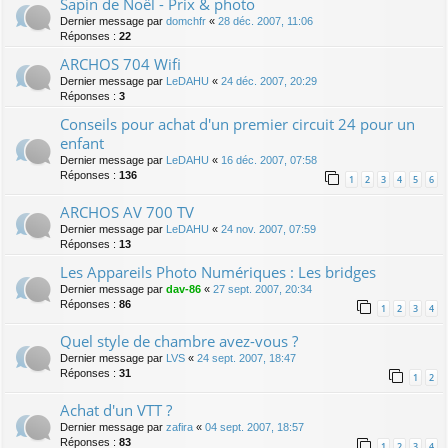
Sapin de Noël - Prix & photo
Dernier message par
domchfr
«
28 déc. 2007, 11:06
Réponses :
22
ARCHOS 704 Wifi
Dernier message par
LeDAHU
«
24 déc. 2007, 20:29
Réponses :
3
Conseils pour achat d'un premier circuit 24 pour un
enfant
Dernier message par
LeDAHU
«
16 déc. 2007, 07:58
Réponses :
136
1
2
3
4
5
6
ARCHOS AV 700 TV
Dernier message par
LeDAHU
«
24 nov. 2007, 07:59
Réponses :
13
Les Appareils Photo Numériques : Les bridges
Dernier message par
dav-86
«
27 sept. 2007, 20:34
Réponses :
86
1
2
3
4
Quel style de chambre avez-vous ?
Dernier message par
LVS
«
24 sept. 2007, 18:47
Réponses :
31
1
2
Achat d'un VTT ?
Dernier message par
zafira
«
04 sept. 2007, 18:57
Réponses :
83
1
2
3
4