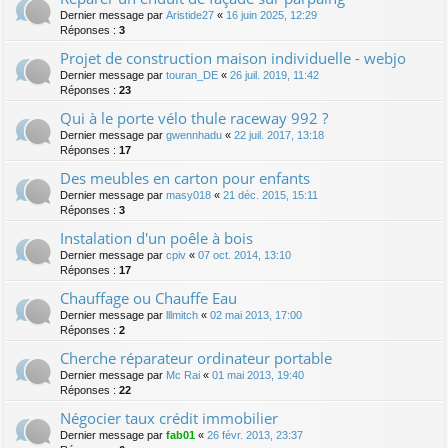
Dernier message par
Aristide27
«
16 juin 2025, 12:29
Réponses :
3
Projet de construction maison individuelle - webjo
Dernier message par
touran_DE
«
26 juil. 2019, 11:42
Réponses :
23
Qui à le porte vélo thule raceway 992 ?
Dernier message par
gwennhadu
«
22 juil. 2017, 13:18
Réponses :
17
Des meubles en carton pour enfants
Dernier message par
masy018
«
21 déc. 2015, 15:11
Réponses :
3
Instalation d'un poêle à bois
Dernier message par
cpiv
«
07 oct. 2014, 13:10
Réponses :
17
Chauffage ou Chauffe Eau
Dernier message par
lllmitch
«
02 mai 2013, 17:00
Réponses :
2
Cherche réparateur ordinateur portable
Dernier message par
Mc Rai
«
01 mai 2013, 19:40
Réponses :
22
Négocier taux crédit immobilier
Dernier message par
fab01
«
26 févr. 2013, 23:37