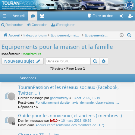
TouranPassion
Accueil
Faire un don
Le forum des propriétaires ou futurs acquéreurs du Volkswagen Touran
cc
Rechercher
or
Connexion
e
S’enregistrer
on
’e
ès
u
m
ne
nr
R
Accueil
Index du forum
Equipement, maison, famille, passion, hobby, détente, ...
Equipements pour la maison et la famille
e
ra
m
br
xi
eg
Equipements pour la maison et la famille
c
pi
s
es
on
ist
Modérateur :
Modérateurs
h
Rechercher
Recherche av
Nouveau sujet
de
re
e
r
78 sujets • Page
1
sur
1
r
c
Annonces
h
TouranPassion et les réseaux sociaux (Facebook,
e
Twitter, ...)
r
Dernier message par
gnanvofredy
«
13 oct. 2025, 16:19
Posté dans
Fonctionnement du site : avis, demande, observations, ...
Réponses :
6
Guide pour les nouveaux ( et anciens ) membres :)
Dernier message par
jef10
«
10 mars 2013, 09:39
Posté dans
Accueil et présentations des membres de TP :)