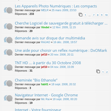
Les Appareils Photo Numériques : Les compacts
Dernier message par
MELR
«
25 mars 2009, 23:53
Réponses :
233
1
7
8
9
10
…
Cherche Logiciel de sauvegarde gratuit à télécharger ...
Dernier message par
Vindel
«
12 févr. 2009, 11:15
Réponses :
20
demande avis sur disque dur multimédia
Dernier message par
RAJAO
«
16 déc. 2008, 19:57
Une aide pour choisir un reflex numérique : DxOMark
Dernier message par
jef10
«
20 nov. 2008, 20:11
TNT HD ... à partir du 30 Octobre 2008
Dernier message par
jef10
«
04 nov. 2008, 15:09
Réponses :
31
1
2
Cheminée "Bio Ethanole"
Dernier message par
fab01
«
18 sept. 2008, 20:32
Réponses :
3
Navigateur Internet - Google Chrome
Dernier message par
Mc Rai
«
18 sept. 2008, 00:20
Réponses :
19
Internet - Votre fournisseur