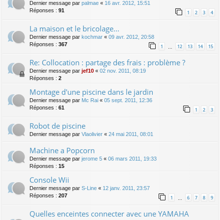
Dernier message par
palmae
«
16 avr. 2012, 15:51
Réponses :
91
1
2
3
4
La maison et le bricolage...
Dernier message par
kochmar
«
09 avr. 2012, 20:58
Réponses :
367
1
12
13
14
15
…
Re: Collocation : partage des frais : problème ?
Dernier message par
jef10
«
02 nov. 2011, 08:19
Réponses :
2
Montage d'une piscine dans le jardin
Dernier message par
Mc Rai
«
05 sept. 2011, 12:36
Réponses :
61
1
2
3
Robot de piscine
Dernier message par
Vlaolivier
«
24 mai 2011, 08:01
Machine a Popcorn
Dernier message par
jerome 5
«
06 mars 2011, 19:33
Réponses :
15
Console Wii
Dernier message par
S-Line
«
12 janv. 2011, 23:57
Réponses :
207
1
6
7
8
9
…
Quelles enceintes connecter avec une YAMAHA