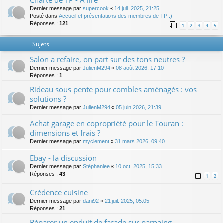
Charte de TP - A lire
Dernier message par
supercook
«
14 juil. 2025, 21:25
Posté dans
Accueil et présentations des membres de TP :)
Réponses :
121
1
2
3
4
5
Sujets
Salon a refaire, on part sur des tons neutres ?
Dernier message par
JulienM294
«
08 août 2026, 17:10
Réponses :
1
Rideau sous pente pour combles aménagés : vos
solutions ?
Dernier message par
JulienM294
«
05 juin 2026, 21:39
Achat garage en copropriété pour le Touran :
dimensions et frais ?
Dernier message par
myclement
«
31 mars 2026, 09:40
Ebay - la discussion
Dernier message par
Stéphaniee
«
10 oct. 2025, 15:33
Réponses :
43
1
2
Crédence cuisine
Dernier message par
dani92
«
21 juil. 2025, 05:05
Réponses :
21
Réparer un enduit de façade sur parpaing