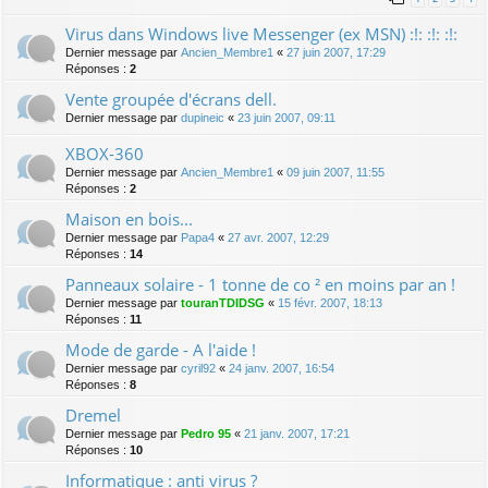
Virus dans Windows live Messenger (ex MSN) :!: :!: :!:
Dernier message par
Ancien_Membre1
«
27 juin 2007, 17:29
Réponses :
2
Vente groupée d'écrans dell.
Dernier message par
dupineic
«
23 juin 2007, 09:11
XBOX-360
Dernier message par
Ancien_Membre1
«
09 juin 2007, 11:55
Réponses :
2
Maison en bois...
Dernier message par
Papa4
«
27 avr. 2007, 12:29
Réponses :
14
Panneaux solaire - 1 tonne de co ² en moins par an !
Dernier message par
touranTDIDSG
«
15 févr. 2007, 18:13
Réponses :
11
Mode de garde - A l'aide !
Dernier message par
cyril92
«
24 janv. 2007, 16:54
Réponses :
8
Dremel
Dernier message par
Pedro 95
«
21 janv. 2007, 17:21
Réponses :
10
Informatique : anti virus ?