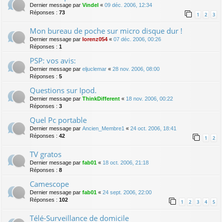
Dernier message par
Vindel
«
09 déc. 2006, 12:34
Réponses :
73
1
2
3
Mon bureau de poche sur micro disque dur !
Dernier message par
lorenz054
«
07 déc. 2006, 00:26
Réponses :
1
PSP: vos avis:
Dernier message par
eljuclemar
«
28 nov. 2006, 08:00
Réponses :
5
Questions sur Ipod.
Dernier message par
ThinkDifferent
«
18 nov. 2006, 00:22
Réponses :
3
Quel Pc portable
Dernier message par
Ancien_Membre1
«
24 oct. 2006, 18:41
Réponses :
42
1
2
TV gratos
Dernier message par
fab01
«
18 oct. 2006, 21:18
Réponses :
8
Camescope
Dernier message par
fab01
«
24 sept. 2006, 22:00
Réponses :
102
1
2
3
4
5
Télé-Surveillance de domicile