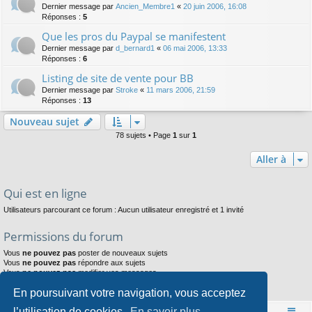
Dernier message par
Ancien_Membre1
«
20 juin 2006, 16:08
Réponses :
5
Que les pros du Paypal se manifestent
Dernier message par
d_bernard1
«
06 mai 2006, 13:33
Réponses :
6
Listing de site de vente pour BB
Dernier message par
Stroke
«
11 mars 2006, 21:59
Réponses :
13
Nouveau sujet
78 sujets • Page
1
sur
1
Aller à
Qui est en ligne
Utilisateurs parcourant ce forum : Aucun utilisateur enregistré et 1 invité
Permissions du forum
Vous
ne pouvez pas
poster de nouveaux sujets
Vous
ne pouvez pas
répondre aux sujets
Vous
ne pouvez pas
modifier vos messages
Vous
ne pouvez pas
supprimer vos messages
En poursuivant votre navigation, vous acceptez
Vous
ne pouvez pas
joindre des fichiers
l’utilisation de cookies.
En savoir plus
Accueil
Index du forum