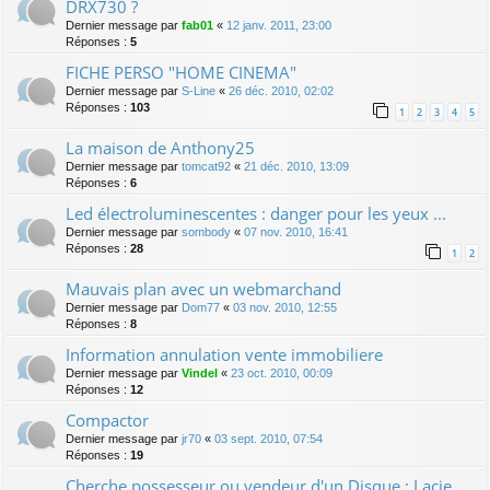
DRX730 ?
Dernier message par
fab01
«
12 janv. 2011, 23:00
Réponses :
5
FICHE PERSO "HOME CINEMA"
Dernier message par
S-Line
«
26 déc. 2010, 02:02
Réponses :
103
1
2
3
4
5
La maison de Anthony25
Dernier message par
tomcat92
«
21 déc. 2010, 13:09
Réponses :
6
Led électroluminescentes : danger pour les yeux ...
Dernier message par
sombody
«
07 nov. 2010, 16:41
Réponses :
28
1
2
Mauvais plan avec un webmarchand
Dernier message par
Dom77
«
03 nov. 2010, 12:55
Réponses :
8
Information annulation vente immobiliere
Dernier message par
Vindel
«
23 oct. 2010, 00:09
Réponses :
12
Compactor
Dernier message par
jr70
«
03 sept. 2010, 07:54
Réponses :
19
Cherche possesseur ou vendeur d'un Disque : Lacie