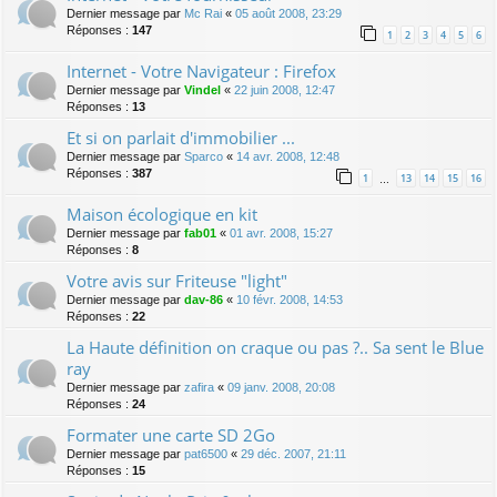
Dernier message par
Mc Rai
«
05 août 2008, 23:29
Réponses :
147
1
2
3
4
5
6
Internet - Votre Navigateur : Firefox
Dernier message par
Vindel
«
22 juin 2008, 12:47
Réponses :
13
Et si on parlait d'immobilier ...
Dernier message par
Sparco
«
14 avr. 2008, 12:48
Réponses :
387
1
13
14
15
16
…
Maison écologique en kit
Dernier message par
fab01
«
01 avr. 2008, 15:27
Réponses :
8
Votre avis sur Friteuse "light"
Dernier message par
dav-86
«
10 févr. 2008, 14:53
Réponses :
22
La Haute définition on craque ou pas ?.. Sa sent le Blue
ray
Dernier message par
zafira
«
09 janv. 2008, 20:08
Réponses :
24
Formater une carte SD 2Go
Dernier message par
pat6500
«
29 déc. 2007, 21:11
Réponses :
15