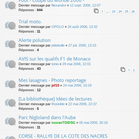
Dernier message par
filexandre
«
12 sept. 2006, 12:07
Réponses :
644
1
23
24
25
26
…
Trial moto.
Dernier message par
OPOLO
«
26 août 2006, 13:32
Réponses :
11
Alerte polution
Dernier message par
ptitebulle
«
27 juil. 2006, 13:10
Réponses :
4
AVIS sur les qualifs F1 de Monaco
Dernier message par
tonio
«
29 mai 2006, 22:01
Réponses :
43
1
2
Mes lasagnes - Photo reportage
Dernier message par
jef10
«
24 mai 2006, 10:19
Réponses :
12
[La bibliothèque] Idées de lectures
Dernier message par
Roskilde
«
22 mai 2006, 22:37
Réponses :
5
Parc Nigloland dans l'Aube
Dernier message par
touranTDIDSG
«
05 mai 2006, 20:16
Réponses :
11
CORSE - RALLYE DE LA COTE DES NACRES