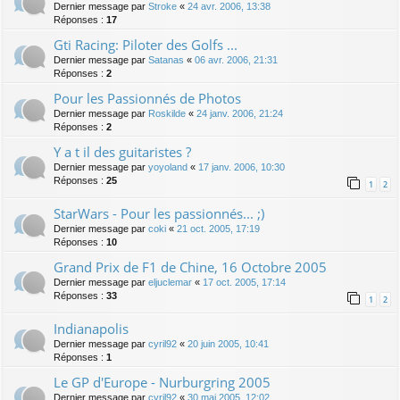
Dernier message par
Stroke
«
24 avr. 2006, 13:38
Réponses :
17
Gti Racing: Piloter des Golfs ...
Dernier message par
Satanas
«
06 avr. 2006, 21:31
Réponses :
2
Pour les Passionnés de Photos
Dernier message par
Roskilde
«
24 janv. 2006, 21:24
Réponses :
2
Y a t il des guitaristes ?
Dernier message par
yoyoland
«
17 janv. 2006, 10:30
Réponses :
25
1
2
StarWars - Pour les passionnés... ;)
Dernier message par
coki
«
21 oct. 2005, 17:19
Réponses :
10
Grand Prix de F1 de Chine, 16 Octobre 2005
Dernier message par
eljuclemar
«
17 oct. 2005, 17:14
Réponses :
33
1
2
Indianapolis
Dernier message par
cyril92
«
20 juin 2005, 10:41
Réponses :
1
Le GP d'Europe - Nurburgring 2005
Dernier message par
cyril92
«
30 mai 2005, 12:02