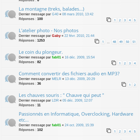
Réponses :
6
La montagne (treks, balades...)
Dernier message par
G40
«
08 mars 2010, 13:42
Réponses :
100
1
2
3
4
5
L'atelier photo - Nos photos
Dernier message par
Gaby
«
22 févr. 2010, 21:44
Réponses :
1253
1
48
49
50
51
…
Le coin du plongeur.
Dernier message par
fab01
«
16 déc. 2009, 15:54
Réponses :
82
1
2
3
4
Comment convertir des fichiers audio en MP3?
Dernier message par
MELR
«
13 déc. 2009, 20:29
Réponses :
36
1
2
Les chauves souris : " Chauve qui peut "
Dernier message par
LDR
«
05 déc. 2009, 12:07
Réponses :
11
Passionnés en Informatique, Overclocking, Hardware
etc...
Dernier message par
fab01
«
24 oct. 2009, 15:39
Réponses :
102
1
2
3
4
5