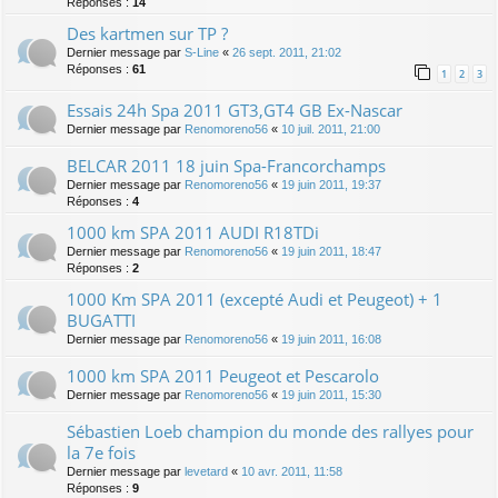
Réponses :
14
Des kartmen sur TP ?
Dernier message par
S-Line
«
26 sept. 2011, 21:02
Réponses :
61
1
2
3
Essais 24h Spa 2011 GT3,GT4 GB Ex-Nascar
Dernier message par
Renomoreno56
«
10 juil. 2011, 21:00
BELCAR 2011 18 juin Spa-Francorchamps
Dernier message par
Renomoreno56
«
19 juin 2011, 19:37
Réponses :
4
1000 km SPA 2011 AUDI R18TDi
Dernier message par
Renomoreno56
«
19 juin 2011, 18:47
Réponses :
2
1000 Km SPA 2011 (excepté Audi et Peugeot) + 1
BUGATTI
Dernier message par
Renomoreno56
«
19 juin 2011, 16:08
1000 km SPA 2011 Peugeot et Pescarolo
Dernier message par
Renomoreno56
«
19 juin 2011, 15:30
Sébastien Loeb champion du monde des rallyes pour
la 7e fois
Dernier message par
levetard
«
10 avr. 2011, 11:58
Réponses :
9