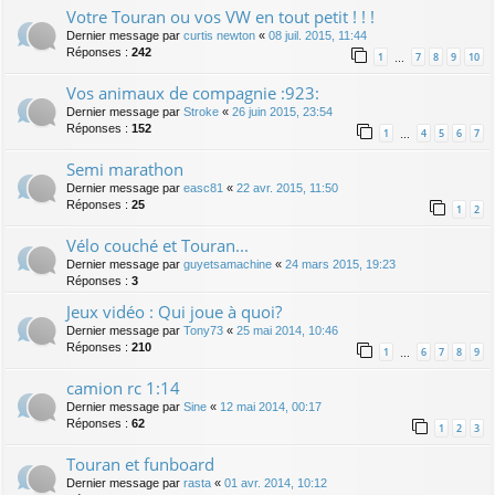
Votre Touran ou vos VW en tout petit ! ! !
Dernier message par
curtis newton
«
08 juil. 2015, 11:44
Réponses :
242
1
7
8
9
10
…
Vos animaux de compagnie :923:
Dernier message par
Stroke
«
26 juin 2015, 23:54
Réponses :
152
1
4
5
6
7
…
Semi marathon
Dernier message par
easc81
«
22 avr. 2015, 11:50
Réponses :
25
1
2
Vélo couché et Touran...
Dernier message par
guyetsamachine
«
24 mars 2015, 19:23
Réponses :
3
Jeux vidéo : Qui joue à quoi?
Dernier message par
Tony73
«
25 mai 2014, 10:46
Réponses :
210
1
6
7
8
9
…
camion rc 1:14
Dernier message par
Sine
«
12 mai 2014, 00:17
Réponses :
62
1
2
3
Touran et funboard
Dernier message par
rasta
«
01 avr. 2014, 10:12