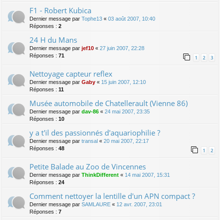
F1 - Robert Kubica
Dernier message par
Tophe13
«
03 août 2007, 10:40
Réponses :
2
24 H du Mans
Dernier message par
jef10
«
27 juin 2007, 22:28
Réponses :
71
1
2
3
Nettoyage capteur reflex
Dernier message par
Gaby
«
15 juin 2007, 12:10
Réponses :
11
Musée automobile de Chatellerault (Vienne 86)
Dernier message par
dav-86
«
24 mai 2007, 23:35
Réponses :
10
y a t'il des passionnés d'aquariophilie ?
Dernier message par
transal
«
20 mai 2007, 22:17
Réponses :
48
1
2
Petite Balade au Zoo de Vincennes
Dernier message par
ThinkDifferent
«
14 mai 2007, 15:31
Réponses :
24
Comment nettoyer la lentille d'un APN compact ?
Dernier message par
SAMLAURE
«
12 avr. 2007, 23:01
Réponses :
7