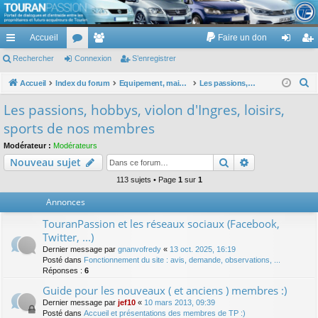
TouranPassion
Accueil
Faire un don
Le forum des propriétaires ou futurs acquéreurs du Volkswagen Touran
cc
Rechercher
or
Connexion
e
S’enregistrer
on
’e
ès
u
m
ne
nr
R
Accueil
Index du forum
Equipement, maison, famille, passion, hobby, détente, ...
Les passions, hobbys, violon d'Ingres, loisirs, sports de nos membres
e
ra
m
br
xi
eg
Les passions, hobbys, violon d'Ingres, loisirs,
c
pi
s
es
on
ist
sports de nos membres
h
de
re
e
Modérateur :
Modérateurs
Rechercher
Recherche av
Nouveau sujet
r
r
c
113 sujets • Page
1
sur
1
h
Annonces
e
TouranPassion et les réseaux sociaux (Facebook,
r
Twitter, ...)
Dernier message par
gnanvofredy
«
13 oct. 2025, 16:19
Posté dans
Fonctionnement du site : avis, demande, observations, ...
Réponses :
6
Guide pour les nouveaux ( et anciens ) membres :)
Dernier message par
jef10
«
10 mars 2013, 09:39
Posté dans
Accueil et présentations des membres de TP :)