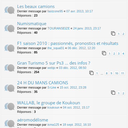
Les beaux camions
Dernier message par
fastzone95
«
07 avr. 2013, 10:17
Réponses :
23
Numismatique
Dernier message par
TOURANSEIZE
«
24 janv. 2013, 23:17
Réponses :
40
1
2
F1 saison 2010 : passionnés, pronostics et résultats
Dernier message par
the_squal31
«
06 déc. 2012, 12:20
Réponses :
85
1
2
3
4
Gran Turismo 5 sur Ps3 ... des infos ?
Dernier message par
webjo
«
03 déc. 2012, 08:50
Réponses :
254
1
8
9
10
11
…
24 H DU MANS CAMIONS
Dernier message par
S-Line
«
15 oct. 2012, 23:28
Réponses :
35
1
2
WALLAB, le groupe de Koukoun
Dernier message par
koukoun
«
04 oct. 2012, 15:17
Réponses :
3
aéromodélisme
Dernier message par
isma125
«
18 sept. 2012, 16:10