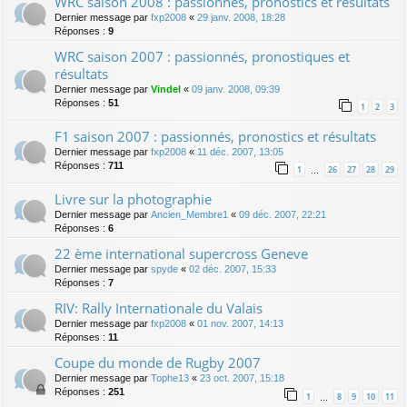
WRC saison 2008 : passionnés, pronostics et résultats
Dernier message par
fxp2008
«
29 janv. 2008, 18:28
Réponses :
9
WRC saison 2007 : passionnés, pronostiques et
résultats
Dernier message par
Vindel
«
09 janv. 2008, 09:39
Réponses :
51
1
2
3
F1 saison 2007 : passionnés, pronostics et résultats
Dernier message par
fxp2008
«
11 déc. 2007, 13:05
Réponses :
711
1
26
27
28
29
…
Livre sur la photographie
Dernier message par
Ancien_Membre1
«
09 déc. 2007, 22:21
Réponses :
6
22 ème international supercross Geneve
Dernier message par
spyde
«
02 déc. 2007, 15:33
Réponses :
7
RIV: Rally Internationale du Valais
Dernier message par
fxp2008
«
01 nov. 2007, 14:13
Réponses :
11
Coupe du monde de Rugby 2007
Dernier message par
Tophe13
«
23 oct. 2007, 15:18
Réponses :
251
1
8
9
10
11
…