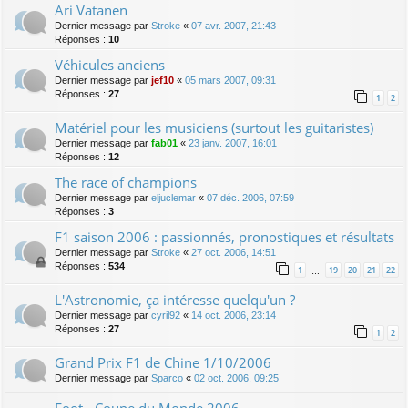
Ari Vatanen
Dernier message par
Stroke
«
07 avr. 2007, 21:43
Réponses :
10
Véhicules anciens
Dernier message par
jef10
«
05 mars 2007, 09:31
Réponses :
27
1
2
Matériel pour les musiciens (surtout les guitaristes)
Dernier message par
fab01
«
23 janv. 2007, 16:01
Réponses :
12
The race of champions
Dernier message par
eljuclemar
«
07 déc. 2006, 07:59
Réponses :
3
F1 saison 2006 : passionnés, pronostiques et résultats
Dernier message par
Stroke
«
27 oct. 2006, 14:51
Réponses :
534
1
19
20
21
22
…
L'Astronomie, ça intéresse quelqu'un ?
Dernier message par
cyril92
«
14 oct. 2006, 23:14
Réponses :
27
1
2
Grand Prix F1 de Chine 1/10/2006
Dernier message par
Sparco
«
02 oct. 2006, 09:25
Foot - Coupe du Monde 2006 -