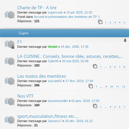
Charte de TP - A lire
Dernier message par
supercook
«
14 juil. 2025, 21:25
Posté dans
Accueil et présentations des membres de TP :)
Réponses :
121
1
2
3
4
5
Sujets
F1
Dernier message par
Vindel
«
24 déc. 2006, 17:35
LA CUISINE : Conseils, bonne idée, astuces, recettes,...
Dernier message par
Gabr95
«
20 mai 2025, 02:08
Réponses :
183
1
5
6
7
8
…
Les motos des membres
Dernier message par
socrate62
«
17 févr. 2019, 17:44
Réponses :
290
1
9
10
11
12
…
Nos VTT
Dernier message par
tourantraveller
«
02 janv. 2018, 17:03
Réponses :
160
1
4
5
6
7
…
sport,musculation,fitness etc....
Dernier message par
Jensen17
«
25 déc. 2016, 01:22
Réponses :
21