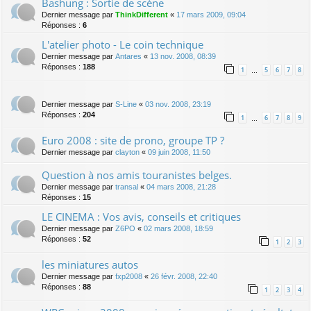
Bashung : Sortie de scène
Dernier message par
ThinkDifferent
«
17 mars 2009, 09:04
Réponses :
6
L'atelier photo - Le coin technique
Dernier message par
Antares
«
13 nov. 2008, 08:39
Réponses :
188
1
5
6
7
8
…
Dernier message par
S-Line
«
03 nov. 2008, 23:19
Réponses :
204
1
6
7
8
9
…
Euro 2008 : site de prono, groupe TP ?
Dernier message par
clayton
«
09 juin 2008, 11:50
Question à nos amis touranistes belges.
Dernier message par
transal
«
04 mars 2008, 21:28
Réponses :
15
LE CINEMA : Vos avis, conseils et critiques
Dernier message par
Z6PO
«
02 mars 2008, 18:59
Réponses :
52
1
2
3
les miniatures autos
Dernier message par
fxp2008
«
26 févr. 2008, 22:40
Réponses :
88
1
2
3
4