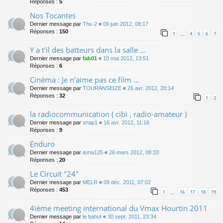
Réponses :
5
Nos Tocantes
Dernier message par
Thx-2
«
09 juin 2012, 08:17
Réponses :
150
1
4
5
6
7
…
Y a t'il des batteurs dans la salle ...
Dernier message par
fab01
«
10 mai 2012, 13:51
Réponses :
6
Cinéma : Je n'aime pas ce film ...
Dernier message par
TOURANSEIZE
«
26 avr. 2012, 20:14
Réponses :
32
1
2
la radiocommunication ( cibi , radio-amateur )
Dernier message par
snap1
«
16 avr. 2012, 11:16
Réponses :
9
Enduro
Dernier message par
isma125
«
26 mars 2012, 08:33
Réponses :
20
Le Circuit "24"
Dernier message par
MELR
«
09 déc. 2011, 07:02
Réponses :
453
1
16
17
18
19
…
4ième meeting international du Vmax Hourtin 2011
Dernier message par
le bahut
«
30 sept. 2011, 23:34