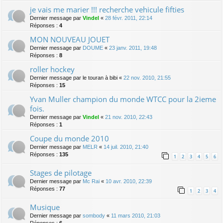
je vais me marier !!! recherche vehicule fifties
Dernier message par
Vindel
«
28 févr. 2011, 22:14
Réponses :
4
MON NOUVEAU JOUET
Dernier message par
DOUME
«
23 janv. 2011, 19:48
Réponses :
8
roller hockey
Dernier message par
le touran à bibi
«
22 nov. 2010, 21:55
Réponses :
15
Yvan Muller champion du monde WTCC pour la 2ieme
fois.
Dernier message par
Vindel
«
21 nov. 2010, 22:43
Réponses :
1
Coupe du monde 2010
Dernier message par
MELR
«
14 juil. 2010, 21:40
Réponses :
135
1
2
3
4
5
6
Stages de pilotage
Dernier message par
Mc Rai
«
10 avr. 2010, 22:39
Réponses :
77
1
2
3
4
Musique
Dernier message par
sombody
«
11 mars 2010, 21:03