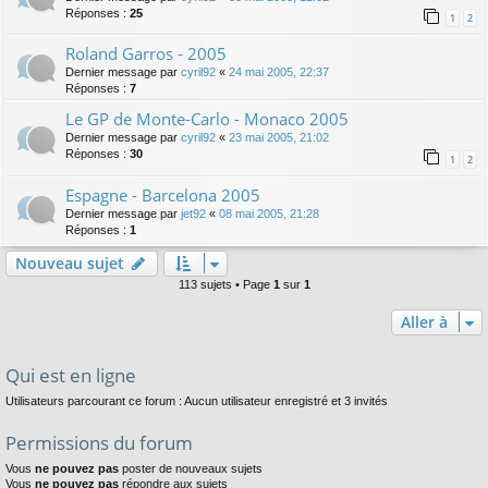
Réponses :
25
1
2
Roland Garros - 2005
Dernier message par
cyril92
«
24 mai 2005, 22:37
Réponses :
7
Le GP de Monte-Carlo - Monaco 2005
Dernier message par
cyril92
«
23 mai 2005, 21:02
Réponses :
30
1
2
Espagne - Barcelona 2005
Dernier message par
jet92
«
08 mai 2005, 21:28
Réponses :
1
Nouveau sujet
113 sujets • Page
1
sur
1
Aller à
Qui est en ligne
Utilisateurs parcourant ce forum : Aucun utilisateur enregistré et 3 invités
Permissions du forum
Vous
ne pouvez pas
poster de nouveaux sujets
Vous
ne pouvez pas
répondre aux sujets