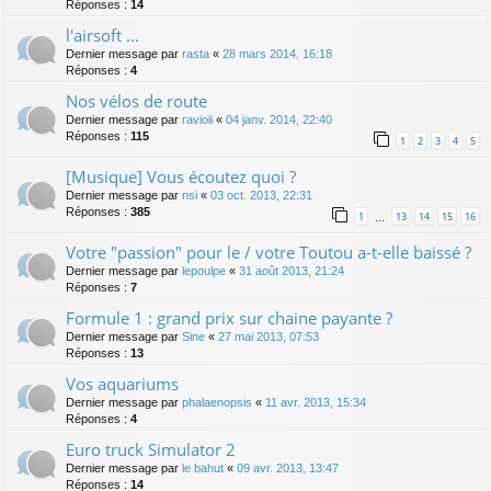
Réponses :
14
l'airsoft ...
Dernier message par
rasta
«
28 mars 2014, 16:18
Réponses :
4
Nos vélos de route
Dernier message par
ravioli
«
04 janv. 2014, 22:40
Réponses :
115
1
2
3
4
5
[Musique] Vous écoutez quoi ?
Dernier message par
nsi
«
03 oct. 2013, 22:31
Réponses :
385
1
13
14
15
16
…
Votre "passion" pour le / votre Toutou a-t-elle baissé ?
Dernier message par
lepoulpe
«
31 août 2013, 21:24
Réponses :
7
Formule 1 : grand prix sur chaine payante ?
Dernier message par
Sine
«
27 mai 2013, 07:53
Réponses :
13
Vos aquariums
Dernier message par
phalaenopsis
«
11 avr. 2013, 15:34
Réponses :
4
Euro truck Simulator 2
Dernier message par
le bahut
«
09 avr. 2013, 13:47
Réponses :
14