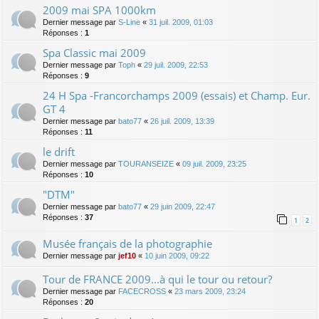
2009 mai SPA 1000km
Dernier message par
S-Line
«
31 juil. 2009, 01:03
Réponses :
1
Spa Classic mai 2009
Dernier message par
Toph
«
29 juil. 2009, 22:53
Réponses :
9
24 H Spa -Francorchamps 2009 (essais) et Champ. Eur.
GT 4
Dernier message par
bato77
«
26 juil. 2009, 13:39
Réponses :
11
le drift
Dernier message par
TOURANSEIZE
«
09 juil. 2009, 23:25
Réponses :
10
"DTM"
Dernier message par
bato77
«
29 juin 2009, 22:47
Réponses :
37
1
2
Musée français de la photographie
Dernier message par
jef10
«
10 juin 2009, 09:22
Tour de FRANCE 2009...à qui le tour ou retour?
Dernier message par
FACECROSS
«
23 mars 2009, 23:24
Réponses :
20