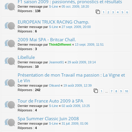
F1 saison 2009 : passionnés, pronostics et résultats
Dernier message par
S-Line
«
05 oct. 2009, 18:20
Réponses :
138
1
2
3
4
5
6
EUROPEAN TRUCK RACING Champ.
Dernier message par
S-Line
«
27 sept. 2009, 20:00
Réponses :
6
2009 Mai SPA - Britcar Chall.
Dernier message par
ThinkDifferent
«
13 sept. 2009, 11:51
Réponses :
3
Libellule
Dernier message par
Jeannot91
«
29 août 2009, 19:14
Réponses :
10
Présentation de mon Travail ma passion : La Vigne et
Le Vin
Dernier message par
Olisand
«
19 août 2009, 12:39
Réponses :
242
1
7
8
9
10
…
Tour de France Auto 2009 à SPA
Dernier message par
S-Line
«
02 août 2009, 13:25
Réponses :
4
Spa Summer Classic Juin 2008
Dernier message par
S-Line
«
31 juil. 2009, 01:06
Réponses :
4