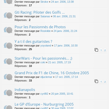
Dernier message par
Stroke
«
24 avr. 2006, 13:38
Réponses :
17
Gti Racing: Piloter des Golfs ...
Dernier message par
Satanas
«
06 avr. 2006, 21:31
Réponses :
2
Pour les Passionnés de Photos
Dernier message par
Roskilde
«
24 janv. 2006, 21:24
Réponses :
2
Y a t il des guitaristes ?
Dernier message par
yoyoland
«
17 janv. 2006, 10:30
Réponses :
25
1
2
StarWars - Pour les passionnés... ;)
Dernier message par
coki
«
21 oct. 2005, 17:19
Réponses :
10
Grand Prix de F1 de Chine, 16 Octobre 2005
Dernier message par
eljuclemar
«
17 oct. 2005, 17:14
Réponses :
33
1
2
Indianapolis
Dernier message par
cyril92
«
20 juin 2005, 10:41
Réponses :
1
Le GP d'Europe - Nurburgring 2005
Dernier message par
cyril92
«
30 mai 2005, 12:02