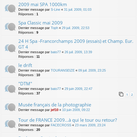
2009 mai SPA 1000km
Dernier message par
S-Line
«
31 juil. 2009, 01:03
Réponses :
1
Spa Classic mai 2009
Dernier message par
Toph
«
29 juil. 2009, 22:53
Réponses :
9
24 H Spa -Francorchamps 2009 (essais) et Champ. Eur.
GT 4
Dernier message par
bato77
«
26 juil. 2009, 13:39
Réponses :
11
le drift
Dernier message par
TOURANSEIZE
«
09 juil. 2009, 23:25
Réponses :
10
"DTM"
Dernier message par
bato77
«
29 juin 2009, 22:47
Réponses :
37
1
2
Musée français de la photographie
Dernier message par
jef10
«
10 juin 2009, 09:22
Tour de FRANCE 2009...à qui le tour ou retour?
Dernier message par
FACECROSS
«
23 mars 2009, 23:24
Réponses :
20