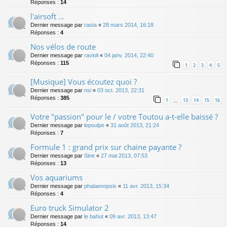
Réponses :
14
l'airsoft ...
Dernier message par
rasta
«
28 mars 2014, 16:18
Réponses :
4
Nos vélos de route
Dernier message par
ravioli
«
04 janv. 2014, 22:40
Réponses :
115
1
2
3
4
5
[Musique] Vous écoutez quoi ?
Dernier message par
nsi
«
03 oct. 2013, 22:31
Réponses :
385
1
13
14
15
16
…
Votre "passion" pour le / votre Toutou a-t-elle baissé ?
Dernier message par
lepoulpe
«
31 août 2013, 21:24
Réponses :
7
Formule 1 : grand prix sur chaine payante ?
Dernier message par
Sine
«
27 mai 2013, 07:53
Réponses :
13
Vos aquariums
Dernier message par
phalaenopsis
«
11 avr. 2013, 15:34
Réponses :
4
Euro truck Simulator 2
Dernier message par
le bahut
«
09 avr. 2013, 13:47
Réponses :
14