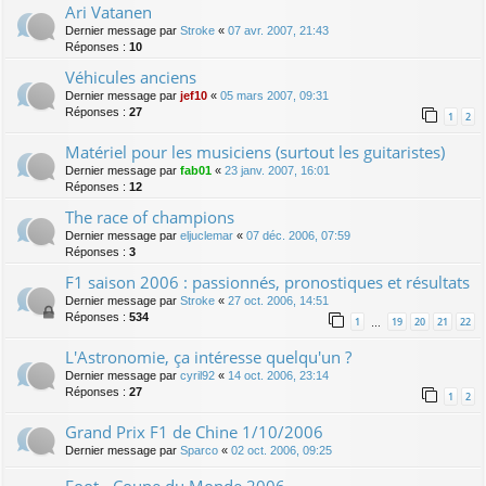
Ari Vatanen
Dernier message par
Stroke
«
07 avr. 2007, 21:43
Réponses :
10
Véhicules anciens
Dernier message par
jef10
«
05 mars 2007, 09:31
Réponses :
27
1
2
Matériel pour les musiciens (surtout les guitaristes)
Dernier message par
fab01
«
23 janv. 2007, 16:01
Réponses :
12
The race of champions
Dernier message par
eljuclemar
«
07 déc. 2006, 07:59
Réponses :
3
F1 saison 2006 : passionnés, pronostiques et résultats
Dernier message par
Stroke
«
27 oct. 2006, 14:51
Réponses :
534
1
19
20
21
22
…
L'Astronomie, ça intéresse quelqu'un ?
Dernier message par
cyril92
«
14 oct. 2006, 23:14
Réponses :
27
1
2
Grand Prix F1 de Chine 1/10/2006
Dernier message par
Sparco
«
02 oct. 2006, 09:25
Foot - Coupe du Monde 2006 -