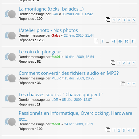
Réponses :
6
La montagne (treks, balades...)
Dernier message par
G40
«
08 mars 2010, 13:42
Réponses :
100
1
2
3
4
5
L'atelier photo - Nos photos
Dernier message par
Gaby
«
22 févr. 2010, 21:44
Réponses :
1253
1
48
49
50
51
…
Le coin du plongeur.
Dernier message par
fab01
«
16 déc. 2009, 15:54
Réponses :
82
1
2
3
4
Comment convertir des fichiers audio en MP3?
Dernier message par
MELR
«
13 déc. 2009, 20:29
Réponses :
36
1
2
Les chauves souris : " Chauve qui peut "
Dernier message par
LDR
«
05 déc. 2009, 12:07
Réponses :
11
Passionnés en Informatique, Overclocking, Hardware
etc...
Dernier message par
fab01
«
24 oct. 2009, 15:39
Réponses :
102
1
2
3
4
5