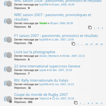
WRC saison 2008 : passionnés, pronostics et résultats
Dernier message par
fxp2008
«
29 janv. 2008, 18:28
Réponses :
9
WRC saison 2007 : passionnés, pronostiques et
résultats
Dernier message par
Vindel
«
09 janv. 2008, 09:39
Réponses :
51
1
2
3
F1 saison 2007 : passionnés, pronostics et résultats
Dernier message par
fxp2008
«
11 déc. 2007, 13:05
Réponses :
711
1
26
27
28
29
…
Livre sur la photographie
Dernier message par
Ancien_Membre1
«
09 déc. 2007, 22:21
Réponses :
6
22 ème international supercross Geneve
Dernier message par
spyde
«
02 déc. 2007, 15:33
Réponses :
7
RIV: Rally Internationale du Valais
Dernier message par
fxp2008
«
01 nov. 2007, 14:13
Réponses :
11
Coupe du monde de Rugby 2007
Dernier message par
Tophe13
«
23 oct. 2007, 15:18
Réponses :
251
1
8
9
10
11
…