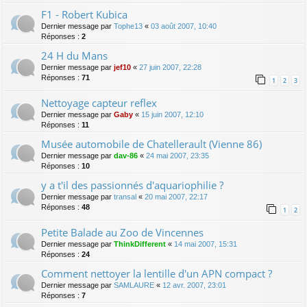
F1 - Robert Kubica
Dernier message par
Tophe13
«
03 août 2007, 10:40
Réponses :
2
24 H du Mans
Dernier message par
jef10
«
27 juin 2007, 22:28
Réponses :
71
1
2
3
Nettoyage capteur reflex
Dernier message par
Gaby
«
15 juin 2007, 12:10
Réponses :
11
Musée automobile de Chatellerault (Vienne 86)
Dernier message par
dav-86
«
24 mai 2007, 23:35
Réponses :
10
y a t'il des passionnés d'aquariophilie ?
Dernier message par
transal
«
20 mai 2007, 22:17
Réponses :
48
1
2
Petite Balade au Zoo de Vincennes
Dernier message par
ThinkDifferent
«
14 mai 2007, 15:31
Réponses :
24
Comment nettoyer la lentille d'un APN compact ?
Dernier message par
SAMLAURE
«
12 avr. 2007, 23:01
Réponses :
7