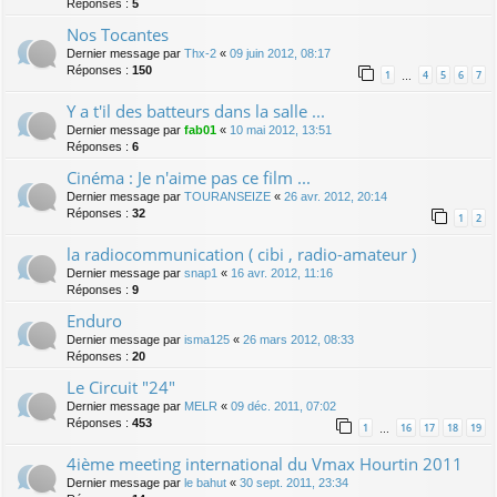
Réponses :
5
Nos Tocantes
Dernier message par
Thx-2
«
09 juin 2012, 08:17
Réponses :
150
1
4
5
6
7
…
Y a t'il des batteurs dans la salle ...
Dernier message par
fab01
«
10 mai 2012, 13:51
Réponses :
6
Cinéma : Je n'aime pas ce film ...
Dernier message par
TOURANSEIZE
«
26 avr. 2012, 20:14
Réponses :
32
1
2
la radiocommunication ( cibi , radio-amateur )
Dernier message par
snap1
«
16 avr. 2012, 11:16
Réponses :
9
Enduro
Dernier message par
isma125
«
26 mars 2012, 08:33
Réponses :
20
Le Circuit "24"
Dernier message par
MELR
«
09 déc. 2011, 07:02
Réponses :
453
1
16
17
18
19
…
4ième meeting international du Vmax Hourtin 2011
Dernier message par
le bahut
«
30 sept. 2011, 23:34