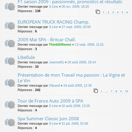
F1 saison 2009 : passionnés, pronostics et résultats
Dernier message par
S-Line
«
05 oct. 2009, 18:20
Réponses :
138
1
2
3
4
5
6
EUROPEAN TRUCK RACING Champ.
Dernier message par
S-Line
«
27 sept. 2009, 20:00
Réponses :
6
2009 Mai SPA - Britcar Chall.
Dernier message par
ThinkDifferent
«
13 sept. 2009, 11:51
Réponses :
3
Libellule
Dernier message par
Jeannot91
«
29 août 2009, 19:14
Réponses :
10
Présentation de mon Travail ma passion : La Vigne et
Le Vin
Dernier message par
Olisand
«
19 août 2009, 12:39
Réponses :
242
1
7
8
9
10
…
Tour de France Auto 2009 à SPA
Dernier message par
S-Line
«
02 août 2009, 13:25
Réponses :
4
Spa Summer Classic Juin 2008
Dernier message par
S-Line
«
31 juil. 2009, 01:06
Réponses :
4