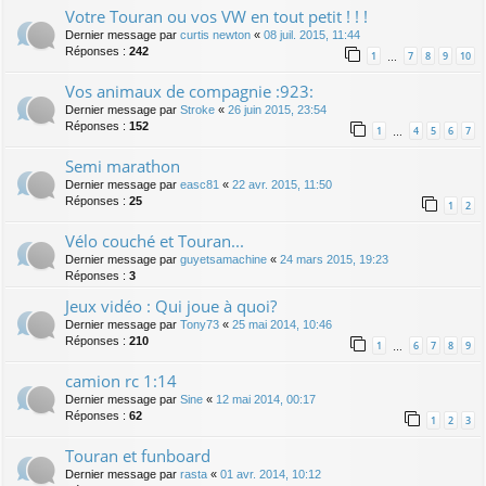
Votre Touran ou vos VW en tout petit ! ! !
Dernier message par
curtis newton
«
08 juil. 2015, 11:44
Réponses :
242
1
7
8
9
10
…
Vos animaux de compagnie :923:
Dernier message par
Stroke
«
26 juin 2015, 23:54
Réponses :
152
1
4
5
6
7
…
Semi marathon
Dernier message par
easc81
«
22 avr. 2015, 11:50
Réponses :
25
1
2
Vélo couché et Touran...
Dernier message par
guyetsamachine
«
24 mars 2015, 19:23
Réponses :
3
Jeux vidéo : Qui joue à quoi?
Dernier message par
Tony73
«
25 mai 2014, 10:46
Réponses :
210
1
6
7
8
9
…
camion rc 1:14
Dernier message par
Sine
«
12 mai 2014, 00:17
Réponses :
62
1
2
3
Touran et funboard
Dernier message par
rasta
«
01 avr. 2014, 10:12