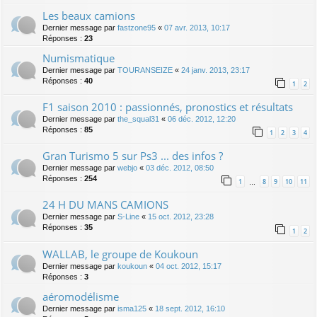
Les beaux camions
Dernier message par
fastzone95
«
07 avr. 2013, 10:17
Réponses :
23
Numismatique
Dernier message par
TOURANSEIZE
«
24 janv. 2013, 23:17
Réponses :
40
1
2
F1 saison 2010 : passionnés, pronostics et résultats
Dernier message par
the_squal31
«
06 déc. 2012, 12:20
Réponses :
85
1
2
3
4
Gran Turismo 5 sur Ps3 ... des infos ?
Dernier message par
webjo
«
03 déc. 2012, 08:50
Réponses :
254
1
8
9
10
11
…
24 H DU MANS CAMIONS
Dernier message par
S-Line
«
15 oct. 2012, 23:28
Réponses :
35
1
2
WALLAB, le groupe de Koukoun
Dernier message par
koukoun
«
04 oct. 2012, 15:17
Réponses :
3
aéromodélisme
Dernier message par
isma125
«
18 sept. 2012, 16:10