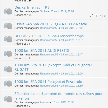
Réponses :
14
Des kartmen sur TP ?
Dernier message par
S-Line
«
26 sept. 2011, 21:02
Réponses :
61
1
2
3
Essais 24h Spa 2011 GT3,GT4 GB Ex-Nascar
Dernier message par
Renomoreno56
«
10 juil. 2011, 21:00
BELCAR 2011 18 juin Spa-Francorchamps
Dernier message par
Renomoreno56
«
19 juin 2011, 19:37
Réponses :
4
1000 km SPA 2011 AUDI R18TDi
Dernier message par
Renomoreno56
«
19 juin 2011, 18:47
Réponses :
2
1000 Km SPA 2011 (excepté Audi et Peugeot) + 1
BUGATTI
Dernier message par
Renomoreno56
«
19 juin 2011, 16:08
1000 km SPA 2011 Peugeot et Pescarolo
Dernier message par
Renomoreno56
«
19 juin 2011, 15:30
Sébastien Loeb champion du monde des rallyes pour
la 7e fois
Dernier message par
levetard
«
10 avr. 2011, 11:58
Réponses :
9