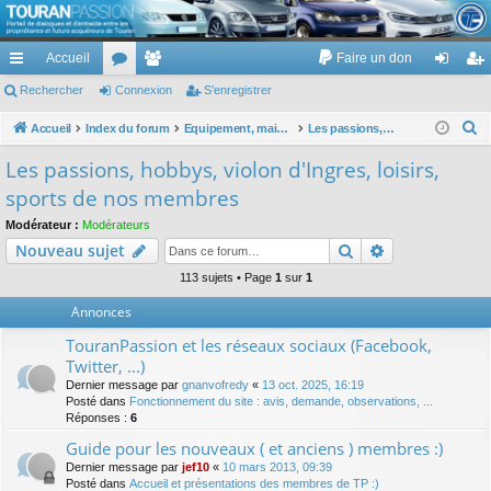
TouranPassion
Accueil
Faire un don
Le forum des propriétaires ou futurs acquéreurs du Volkswagen Touran
cc
Rechercher
or
Connexion
e
S’enregistrer
on
’e
ès
u
m
ne
nr
R
Accueil
Index du forum
Equipement, maison, famille, passion, hobby, détente, ...
Les passions, hobbys, violon d'Ingres, loisirs, sports de nos membres
e
ra
m
br
xi
eg
Les passions, hobbys, violon d'Ingres, loisirs,
c
pi
s
es
on
ist
sports de nos membres
h
de
re
e
Modérateur :
Modérateurs
Rechercher
Recherche av
Nouveau sujet
r
r
c
113 sujets • Page
1
sur
1
h
Annonces
e
TouranPassion et les réseaux sociaux (Facebook,
r
Twitter, ...)
Dernier message par
gnanvofredy
«
13 oct. 2025, 16:19
Posté dans
Fonctionnement du site : avis, demande, observations, ...
Réponses :
6
Guide pour les nouveaux ( et anciens ) membres :)
Dernier message par
jef10
«
10 mars 2013, 09:39
Posté dans
Accueil et présentations des membres de TP :)