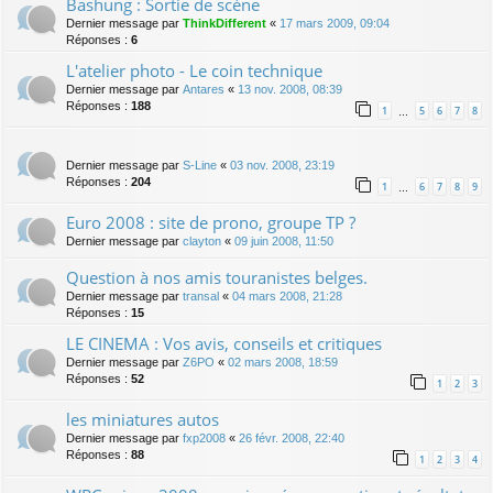
Bashung : Sortie de scène
Dernier message par
ThinkDifferent
«
17 mars 2009, 09:04
Réponses :
6
L'atelier photo - Le coin technique
Dernier message par
Antares
«
13 nov. 2008, 08:39
Réponses :
188
1
5
6
7
8
…
Dernier message par
S-Line
«
03 nov. 2008, 23:19
Réponses :
204
1
6
7
8
9
…
Euro 2008 : site de prono, groupe TP ?
Dernier message par
clayton
«
09 juin 2008, 11:50
Question à nos amis touranistes belges.
Dernier message par
transal
«
04 mars 2008, 21:28
Réponses :
15
LE CINEMA : Vos avis, conseils et critiques
Dernier message par
Z6PO
«
02 mars 2008, 18:59
Réponses :
52
1
2
3
les miniatures autos
Dernier message par
fxp2008
«
26 févr. 2008, 22:40
Réponses :
88
1
2
3
4