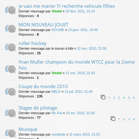
je vais me marier !!! recherche vehicule fifties
Dernier message par
Vindel
«
28 févr. 2011, 22:14
Réponses :
4
MON NOUVEAU JOUET
Dernier message par
DOUME
«
23 janv. 2011, 19:48
Réponses :
8
roller hockey
Dernier message par
le touran à bibi
«
22 nov. 2010, 21:55
Réponses :
15
Yvan Muller champion du monde WTCC pour la 2ieme
fois.
Dernier message par
Vindel
«
21 nov. 2010, 22:43
Réponses :
1
Coupe du monde 2010
Dernier message par
MELR
«
14 juil. 2010, 21:40
Réponses :
135
1
2
3
4
5
6
Stages de pilotage
Dernier message par
Mc Rai
«
10 avr. 2010, 22:39
Réponses :
77
1
2
3
4
Musique
Dernier message par
sombody
«
11 mars 2010, 21:03