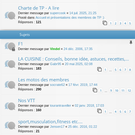
Charte de TP - A lire
Dernier message par
supercook
«
14 juil. 2025, 21:25
Posté dans
Accueil et présentations des membres de TP :)
Réponses :
121
1
2
3
4
5
Sujets
F1
Dernier message par
Vindel
«
24 déc. 2006, 17:35
LA CUISINE : Conseils, bonne idée, astuces, recettes,...
Dernier message par
Gabr95
«
20 mai 2025, 02:08
Réponses :
183
1
5
6
7
8
…
Les motos des membres
Dernier message par
socrate62
«
17 févr. 2019, 17:44
Réponses :
290
1
9
10
11
12
…
Nos VTT
Dernier message par
tourantraveller
«
02 janv. 2018, 17:03
Réponses :
160
1
4
5
6
7
…
sport,musculation,fitness etc....
Dernier message par
Jensen17
«
25 déc. 2016, 01:22
Réponses :
21