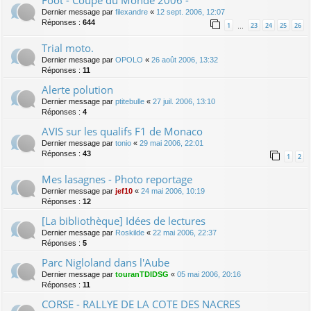
Dernier message par
filexandre
«
12 sept. 2006, 12:07
Réponses :
644
1
23
24
25
26
…
Trial moto.
Dernier message par
OPOLO
«
26 août 2006, 13:32
Réponses :
11
Alerte polution
Dernier message par
ptitebulle
«
27 juil. 2006, 13:10
Réponses :
4
AVIS sur les qualifs F1 de Monaco
Dernier message par
tonio
«
29 mai 2006, 22:01
Réponses :
43
1
2
Mes lasagnes - Photo reportage
Dernier message par
jef10
«
24 mai 2006, 10:19
Réponses :
12
[La bibliothèque] Idées de lectures
Dernier message par
Roskilde
«
22 mai 2006, 22:37
Réponses :
5
Parc Nigloland dans l'Aube
Dernier message par
touranTDIDSG
«
05 mai 2006, 20:16
Réponses :
11
CORSE - RALLYE DE LA COTE DES NACRES