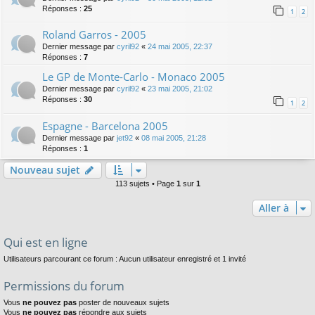
Réponses :
25
1
2
Roland Garros - 2005
Dernier message par
cyril92
«
24 mai 2005, 22:37
Réponses :
7
Le GP de Monte-Carlo - Monaco 2005
Dernier message par
cyril92
«
23 mai 2005, 21:02
Réponses :
30
1
2
Espagne - Barcelona 2005
Dernier message par
jet92
«
08 mai 2005, 21:28
Réponses :
1
Nouveau sujet
113 sujets • Page
1
sur
1
Aller à
Qui est en ligne
Utilisateurs parcourant ce forum : Aucun utilisateur enregistré et 1 invité
Permissions du forum
Vous
ne pouvez pas
poster de nouveaux sujets
Vous
ne pouvez pas
répondre aux sujets