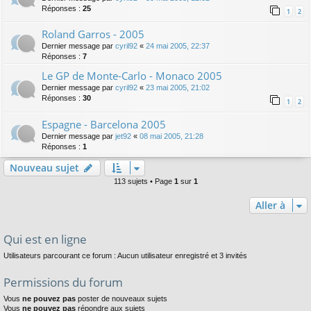
Réponses :
25
1
2
Roland Garros - 2005
Dernier message par
cyril92
«
24 mai 2005, 22:37
Réponses :
7
Le GP de Monte-Carlo - Monaco 2005
Dernier message par
cyril92
«
23 mai 2005, 21:02
Réponses :
30
1
2
Espagne - Barcelona 2005
Dernier message par
jet92
«
08 mai 2005, 21:28
Réponses :
1
Nouveau sujet
113 sujets • Page
1
sur
1
Aller à
Qui est en ligne
Utilisateurs parcourant ce forum : Aucun utilisateur enregistré et 3 invités
Permissions du forum
Vous
ne pouvez pas
poster de nouveaux sujets
Vous
ne pouvez pas
répondre aux sujets