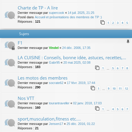
Charte de TP - A lire
Dernier message par
supercook
«
14 juil. 2025, 21:25
Posté dans
Accueil et présentations des membres de TP :)
Réponses :
121
1
2
3
4
5
Sujets
F1
Dernier message par
Vindel
«
24 déc. 2006, 17:35
LA CUISINE : Conseils, bonne idée, astuces, recettes,...
Dernier message par
Gabr95
«
20 mai 2025, 02:08
Réponses :
183
1
5
6
7
8
…
Les motos des membres
Dernier message par
socrate62
«
17 févr. 2019, 17:44
Réponses :
290
1
9
10
11
12
…
Nos VTT
Dernier message par
tourantraveller
«
02 janv. 2018, 17:03
Réponses :
160
1
4
5
6
7
…
sport,musculation,fitness etc....
Dernier message par
Jensen17
«
25 déc. 2016, 01:22
Réponses :
21