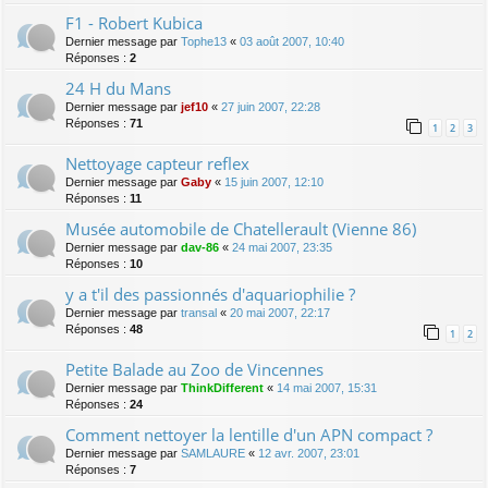
F1 - Robert Kubica
Dernier message par
Tophe13
«
03 août 2007, 10:40
Réponses :
2
24 H du Mans
Dernier message par
jef10
«
27 juin 2007, 22:28
Réponses :
71
1
2
3
Nettoyage capteur reflex
Dernier message par
Gaby
«
15 juin 2007, 12:10
Réponses :
11
Musée automobile de Chatellerault (Vienne 86)
Dernier message par
dav-86
«
24 mai 2007, 23:35
Réponses :
10
y a t'il des passionnés d'aquariophilie ?
Dernier message par
transal
«
20 mai 2007, 22:17
Réponses :
48
1
2
Petite Balade au Zoo de Vincennes
Dernier message par
ThinkDifferent
«
14 mai 2007, 15:31
Réponses :
24
Comment nettoyer la lentille d'un APN compact ?
Dernier message par
SAMLAURE
«
12 avr. 2007, 23:01
Réponses :
7