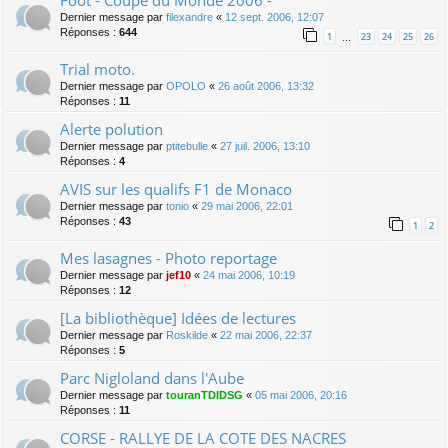
Dernier message par
filexandre
«
12 sept. 2006, 12:07
Réponses :
644
1
23
24
25
26
…
Trial moto.
Dernier message par
OPOLO
«
26 août 2006, 13:32
Réponses :
11
Alerte polution
Dernier message par
ptitebulle
«
27 juil. 2006, 13:10
Réponses :
4
AVIS sur les qualifs F1 de Monaco
Dernier message par
tonio
«
29 mai 2006, 22:01
Réponses :
43
1
2
Mes lasagnes - Photo reportage
Dernier message par
jef10
«
24 mai 2006, 10:19
Réponses :
12
[La bibliothèque] Idées de lectures
Dernier message par
Roskilde
«
22 mai 2006, 22:37
Réponses :
5
Parc Nigloland dans l'Aube
Dernier message par
touranTDIDSG
«
05 mai 2006, 20:16
Réponses :
11
CORSE - RALLYE DE LA COTE DES NACRES