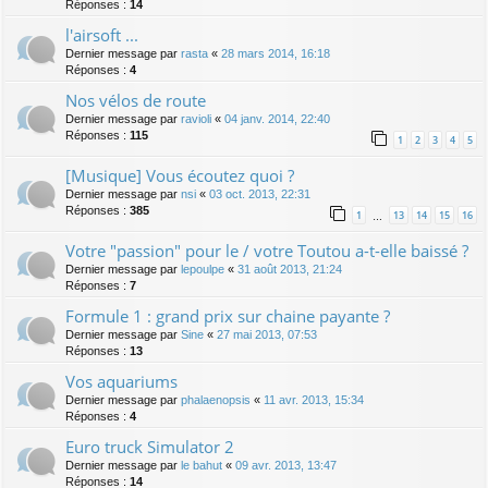
Réponses :
14
l'airsoft ...
Dernier message par
rasta
«
28 mars 2014, 16:18
Réponses :
4
Nos vélos de route
Dernier message par
ravioli
«
04 janv. 2014, 22:40
Réponses :
115
1
2
3
4
5
[Musique] Vous écoutez quoi ?
Dernier message par
nsi
«
03 oct. 2013, 22:31
Réponses :
385
1
13
14
15
16
…
Votre "passion" pour le / votre Toutou a-t-elle baissé ?
Dernier message par
lepoulpe
«
31 août 2013, 21:24
Réponses :
7
Formule 1 : grand prix sur chaine payante ?
Dernier message par
Sine
«
27 mai 2013, 07:53
Réponses :
13
Vos aquariums
Dernier message par
phalaenopsis
«
11 avr. 2013, 15:34
Réponses :
4
Euro truck Simulator 2
Dernier message par
le bahut
«
09 avr. 2013, 13:47
Réponses :
14