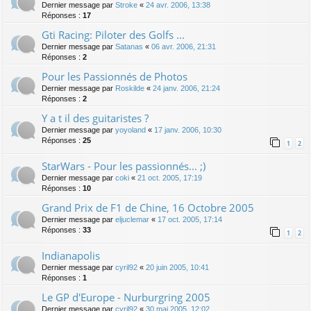
Dernier message par
Stroke
«
24 avr. 2006, 13:38
Réponses :
17
Gti Racing: Piloter des Golfs ...
Dernier message par
Satanas
«
06 avr. 2006, 21:31
Réponses :
2
Pour les Passionnés de Photos
Dernier message par
Roskilde
«
24 janv. 2006, 21:24
Réponses :
2
Y a t il des guitaristes ?
Dernier message par
yoyoland
«
17 janv. 2006, 10:30
Réponses :
25
1
2
StarWars - Pour les passionnés... ;)
Dernier message par
coki
«
21 oct. 2005, 17:19
Réponses :
10
Grand Prix de F1 de Chine, 16 Octobre 2005
Dernier message par
eljuclemar
«
17 oct. 2005, 17:14
Réponses :
33
1
2
Indianapolis
Dernier message par
cyril92
«
20 juin 2005, 10:41
Réponses :
1
Le GP d'Europe - Nurburgring 2005
Dernier message par
cyril92
«
30 mai 2005, 12:02