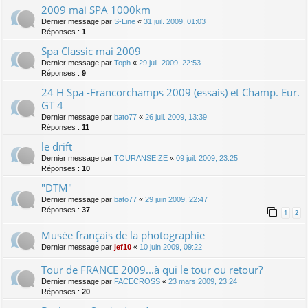
2009 mai SPA 1000km
Dernier message par
S-Line
«
31 juil. 2009, 01:03
Réponses :
1
Spa Classic mai 2009
Dernier message par
Toph
«
29 juil. 2009, 22:53
Réponses :
9
24 H Spa -Francorchamps 2009 (essais) et Champ. Eur.
GT 4
Dernier message par
bato77
«
26 juil. 2009, 13:39
Réponses :
11
le drift
Dernier message par
TOURANSEIZE
«
09 juil. 2009, 23:25
Réponses :
10
"DTM"
Dernier message par
bato77
«
29 juin 2009, 22:47
Réponses :
37
1
2
Musée français de la photographie
Dernier message par
jef10
«
10 juin 2009, 09:22
Tour de FRANCE 2009...à qui le tour ou retour?
Dernier message par
FACECROSS
«
23 mars 2009, 23:24
Réponses :
20