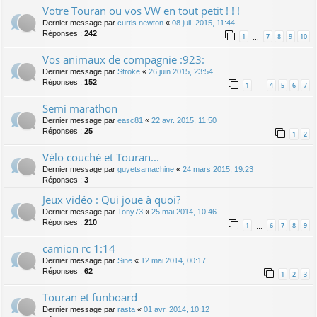
Votre Touran ou vos VW en tout petit ! ! !
Dernier message par
curtis newton
«
08 juil. 2015, 11:44
Réponses :
242
1
7
8
9
10
…
Vos animaux de compagnie :923:
Dernier message par
Stroke
«
26 juin 2015, 23:54
Réponses :
152
1
4
5
6
7
…
Semi marathon
Dernier message par
easc81
«
22 avr. 2015, 11:50
Réponses :
25
1
2
Vélo couché et Touran...
Dernier message par
guyetsamachine
«
24 mars 2015, 19:23
Réponses :
3
Jeux vidéo : Qui joue à quoi?
Dernier message par
Tony73
«
25 mai 2014, 10:46
Réponses :
210
1
6
7
8
9
…
camion rc 1:14
Dernier message par
Sine
«
12 mai 2014, 00:17
Réponses :
62
1
2
3
Touran et funboard
Dernier message par
rasta
«
01 avr. 2014, 10:12