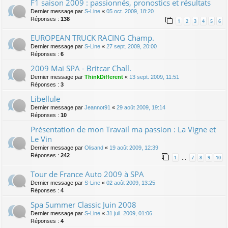
F1 saison 2009 : passionnés, pronostics et résultats
Dernier message par
S-Line
«
05 oct. 2009, 18:20
Réponses :
138
1
2
3
4
5
6
EUROPEAN TRUCK RACING Champ.
Dernier message par
S-Line
«
27 sept. 2009, 20:00
Réponses :
6
2009 Mai SPA - Britcar Chall.
Dernier message par
ThinkDifferent
«
13 sept. 2009, 11:51
Réponses :
3
Libellule
Dernier message par
Jeannot91
«
29 août 2009, 19:14
Réponses :
10
Présentation de mon Travail ma passion : La Vigne et
Le Vin
Dernier message par
Olisand
«
19 août 2009, 12:39
Réponses :
242
1
7
8
9
10
…
Tour de France Auto 2009 à SPA
Dernier message par
S-Line
«
02 août 2009, 13:25
Réponses :
4
Spa Summer Classic Juin 2008
Dernier message par
S-Line
«
31 juil. 2009, 01:06
Réponses :
4