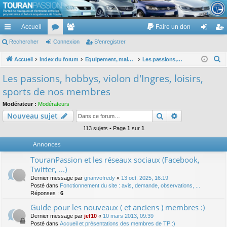
TouranPassion
Accueil
Faire un don
Le forum des propriétaires ou futurs acquéreurs du Volkswagen Touran
cc
Rechercher
or
Connexion
e
S’enregistrer
on
’e
ès
u
m
ne
nr
R
Accueil
Index du forum
Equipement, maison, famille, passion, hobby, détente, ...
Les passions, hobbys, violon d'Ingres, loisirs, sports de nos membres
e
ra
m
br
xi
eg
Les passions, hobbys, violon d'Ingres, loisirs,
c
pi
s
es
on
ist
sports de nos membres
h
de
re
e
Modérateur :
Modérateurs
Rechercher
Recherche av
Nouveau sujet
r
r
c
113 sujets • Page
1
sur
1
h
Annonces
e
TouranPassion et les réseaux sociaux (Facebook,
r
Twitter, ...)
Dernier message par
gnanvofredy
«
13 oct. 2025, 16:19
Posté dans
Fonctionnement du site : avis, demande, observations, ...
Réponses :
6
Guide pour les nouveaux ( et anciens ) membres :)
Dernier message par
jef10
«
10 mars 2013, 09:39
Posté dans
Accueil et présentations des membres de TP :)