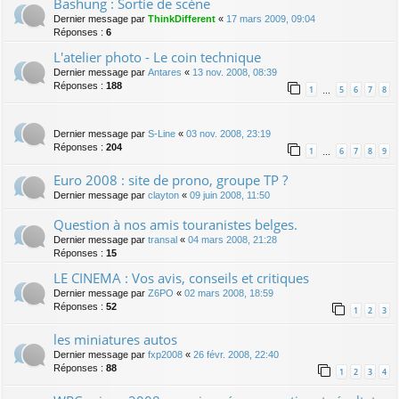
Bashung : Sortie de scène
Dernier message par
ThinkDifferent
«
17 mars 2009, 09:04
Réponses :
6
L'atelier photo - Le coin technique
Dernier message par
Antares
«
13 nov. 2008, 08:39
Réponses :
188
1
5
6
7
8
…
Dernier message par
S-Line
«
03 nov. 2008, 23:19
Réponses :
204
1
6
7
8
9
…
Euro 2008 : site de prono, groupe TP ?
Dernier message par
clayton
«
09 juin 2008, 11:50
Question à nos amis touranistes belges.
Dernier message par
transal
«
04 mars 2008, 21:28
Réponses :
15
LE CINEMA : Vos avis, conseils et critiques
Dernier message par
Z6PO
«
02 mars 2008, 18:59
Réponses :
52
1
2
3
les miniatures autos
Dernier message par
fxp2008
«
26 févr. 2008, 22:40
Réponses :
88
1
2
3
4