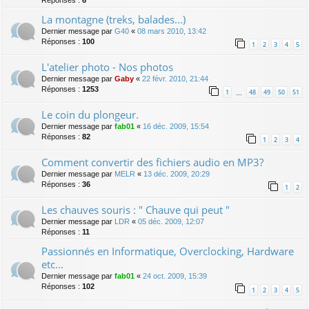
Réponses :
6
La montagne (treks, balades...)
Dernier message par
G40
«
08 mars 2010, 13:42
Réponses :
100
1
2
3
4
5
L'atelier photo - Nos photos
Dernier message par
Gaby
«
22 févr. 2010, 21:44
Réponses :
1253
1
48
49
50
51
…
Le coin du plongeur.
Dernier message par
fab01
«
16 déc. 2009, 15:54
Réponses :
82
1
2
3
4
Comment convertir des fichiers audio en MP3?
Dernier message par
MELR
«
13 déc. 2009, 20:29
Réponses :
36
1
2
Les chauves souris : " Chauve qui peut "
Dernier message par
LDR
«
05 déc. 2009, 12:07
Réponses :
11
Passionnés en Informatique, Overclocking, Hardware
etc...
Dernier message par
fab01
«
24 oct. 2009, 15:39
Réponses :
102
1
2
3
4
5