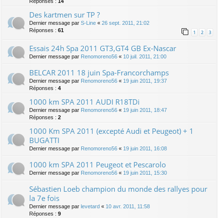
Réponses :
14
Des kartmen sur TP ?
Dernier message par
S-Line
«
26 sept. 2011, 21:02
Réponses :
61
1
2
3
Essais 24h Spa 2011 GT3,GT4 GB Ex-Nascar
Dernier message par
Renomoreno56
«
10 juil. 2011, 21:00
BELCAR 2011 18 juin Spa-Francorchamps
Dernier message par
Renomoreno56
«
19 juin 2011, 19:37
Réponses :
4
1000 km SPA 2011 AUDI R18TDi
Dernier message par
Renomoreno56
«
19 juin 2011, 18:47
Réponses :
2
1000 Km SPA 2011 (excepté Audi et Peugeot) + 1
BUGATTI
Dernier message par
Renomoreno56
«
19 juin 2011, 16:08
1000 km SPA 2011 Peugeot et Pescarolo
Dernier message par
Renomoreno56
«
19 juin 2011, 15:30
Sébastien Loeb champion du monde des rallyes pour
la 7e fois
Dernier message par
levetard
«
10 avr. 2011, 11:58
Réponses :
9