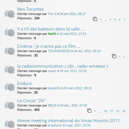
Réponses :
5
Nos Tocantes
Dernier message par
Thx-2
«
09 juin 2012, 08:17
Réponses :
150
1
4
5
6
7
…
Y a t'il des batteurs dans la salle ...
Dernier message par
fab01
«
10 mai 2012, 13:51
Réponses :
6
Cinéma : Je n'aime pas ce film ...
Dernier message par
TOURANSEIZE
«
26 avr. 2012, 20:14
Réponses :
32
1
2
la radiocommunication ( cibi , radio-amateur )
Dernier message par
snap1
«
16 avr. 2012, 11:16
Réponses :
9
Enduro
Dernier message par
isma125
«
26 mars 2012, 08:33
Réponses :
20
Le Circuit "24"
Dernier message par
MELR
«
09 déc. 2011, 07:02
Réponses :
453
1
16
17
18
19
…
4ième meeting international du Vmax Hourtin 2011
Dernier message par
le bahut
«
30 sept. 2011, 23:34