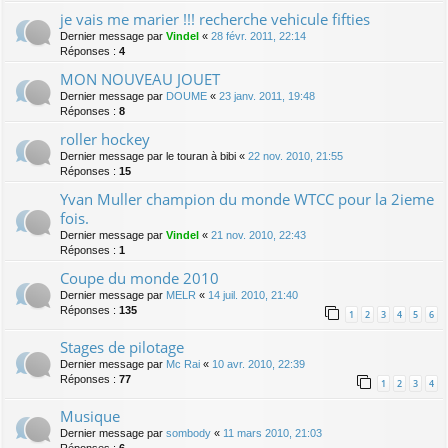
je vais me marier !!! recherche vehicule fifties
Dernier message par
Vindel
«
28 févr. 2011, 22:14
Réponses :
4
MON NOUVEAU JOUET
Dernier message par
DOUME
«
23 janv. 2011, 19:48
Réponses :
8
roller hockey
Dernier message par
le touran à bibi
«
22 nov. 2010, 21:55
Réponses :
15
Yvan Muller champion du monde WTCC pour la 2ieme
fois.
Dernier message par
Vindel
«
21 nov. 2010, 22:43
Réponses :
1
Coupe du monde 2010
Dernier message par
MELR
«
14 juil. 2010, 21:40
Réponses :
135
1
2
3
4
5
6
Stages de pilotage
Dernier message par
Mc Rai
«
10 avr. 2010, 22:39
Réponses :
77
1
2
3
4
Musique
Dernier message par
sombody
«
11 mars 2010, 21:03