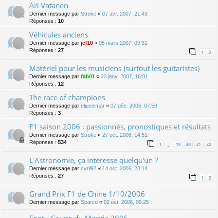
Ari Vatanen
Dernier message par
Stroke
«
07 avr. 2007, 21:43
Réponses :
10
Véhicules anciens
Dernier message par
jef10
«
05 mars 2007, 09:31
Réponses :
27
1
2
Matériel pour les musiciens (surtout les guitaristes)
Dernier message par
fab01
«
23 janv. 2007, 16:01
Réponses :
12
The race of champions
Dernier message par
eljuclemar
«
07 déc. 2006, 07:59
Réponses :
3
F1 saison 2006 : passionnés, pronostiques et résultats
Dernier message par
Stroke
«
27 oct. 2006, 14:51
Réponses :
534
1
19
20
21
22
…
L'Astronomie, ça intéresse quelqu'un ?
Dernier message par
cyril92
«
14 oct. 2006, 23:14
Réponses :
27
1
2
Grand Prix F1 de Chine 1/10/2006
Dernier message par
Sparco
«
02 oct. 2006, 09:25
Foot - Coupe du Monde 2006 -