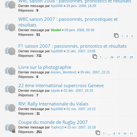
WRC saison 2008 : passionnés, pronostics et résultats
Dernier message par
fxp2008
«
29 janv. 2008, 18:28
Réponses :
9
WRC saison 2007 : passionnés, pronostiques et
résultats
Dernier message par
Vindel
«
09 janv. 2008, 09:39
Réponses :
51
1
2
3
F1 saison 2007 : passionnés, pronostics et résultats
Dernier message par
fxp2008
«
11 déc. 2007, 13:05
Réponses :
711
1
26
27
28
29
…
Livre sur la photographie
Dernier message par
Ancien_Membre1
«
09 déc. 2007, 22:21
Réponses :
6
22 ème international supercross Geneve
Dernier message par
spyde
«
02 déc. 2007, 15:33
Réponses :
7
RIV: Rally Internationale du Valais
Dernier message par
fxp2008
«
01 nov. 2007, 14:13
Réponses :
11
Coupe du monde de Rugby 2007
Dernier message par
Tophe13
«
23 oct. 2007, 15:18
Réponses :
251
1
8
9
10
11
…