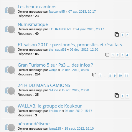
Les beaux camions
Dernier message par
fastzone95
«
07 avr. 2013, 10:17
Réponses :
23
Numismatique
Dernier message par
TOURANSEIZE
«
24 janv. 2013, 23:17
Réponses :
40
1
2
F1 saison 2010 : passionnés, pronostics et résultats
Dernier message par
the_squal31
«
06 déc. 2012, 12:20
Réponses :
85
1
2
3
4
Gran Turismo 5 sur Ps3 ... des infos ?
Dernier message par
webjo
«
03 déc. 2012, 08:50
Réponses :
254
1
8
9
10
11
…
24 H DU MANS CAMIONS
Dernier message par
S-Line
«
15 oct. 2012, 23:28
Réponses :
35
1
2
WALLAB, le groupe de Koukoun
Dernier message par
koukoun
«
04 oct. 2012, 15:17
Réponses :
3
aéromodélisme
Dernier message par
isma125
«
18 sept. 2012, 16:10