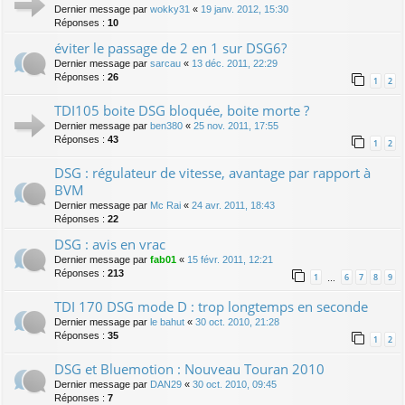
Dernier message par
wokky31
«
19 janv. 2012, 15:30
Réponses :
10
éviter le passage de 2 en 1 sur DSG6?
Dernier message par
sarcau
«
13 déc. 2011, 22:29
Réponses :
26
1
2
TDI105 boite DSG bloquée, boite morte ?
Dernier message par
ben380
«
25 nov. 2011, 17:55
Réponses :
43
1
2
DSG : régulateur de vitesse, avantage par rapport à
BVM
Dernier message par
Mc Rai
«
24 avr. 2011, 18:43
Réponses :
22
DSG : avis en vrac
Dernier message par
fab01
«
15 févr. 2011, 12:21
Réponses :
213
1
6
7
8
9
…
TDI 170 DSG mode D : trop longtemps en seconde
Dernier message par
le bahut
«
30 oct. 2010, 21:28
Réponses :
35
1
2
DSG et Bluemotion : Nouveau Touran 2010
Dernier message par
DAN29
«
30 oct. 2010, 09:45
Réponses :
7