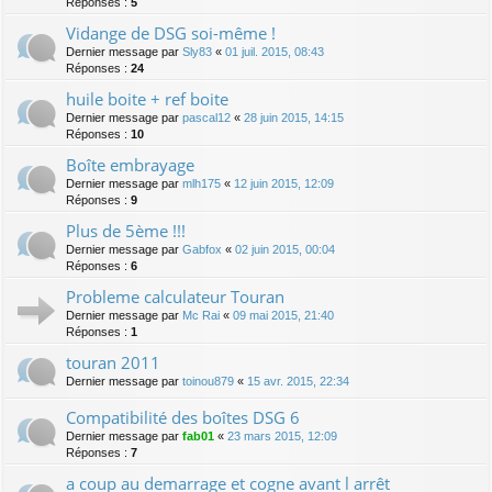
Réponses :
5
Vidange de DSG soi-même !
Dernier message par
Sly83
«
01 juil. 2015, 08:43
Réponses :
24
huile boite + ref boite
Dernier message par
pascal12
«
28 juin 2015, 14:15
Réponses :
10
Boîte embrayage
Dernier message par
mlh175
«
12 juin 2015, 12:09
Réponses :
9
Plus de 5ème !!!
Dernier message par
Gabfox
«
02 juin 2015, 00:04
Réponses :
6
Probleme calculateur Touran
Dernier message par
Mc Rai
«
09 mai 2015, 21:40
Réponses :
1
touran 2011
Dernier message par
toinou879
«
15 avr. 2015, 22:34
Compatibilité des boîtes DSG 6
Dernier message par
fab01
«
23 mars 2015, 12:09
Réponses :
7
a coup au demarrage et cogne avant l arrêt