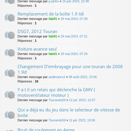
Dernier message par
p.pinho
«
16 juin 2024, 22:48
Réponses :
1
Remplacement de la boîte 1.9 tdi
Dernier message par
fab01
«
29 mai 2024, 07:39
Réponses :
1
DSG7, 2012 Touran
Dernier message par
fab01
«
29 mai 2024, 07:31
Réponses :
1
Voiture avance seul
Dernier message par
fab01
«
29 mai 2024, 07:29
Réponses :
1
Changement D'embrayage pour une touran de 2008
1.9d
Dernier message par
audimanrs2
«
08 août 2023, 23:06
Réponses :
16
Y a t il un relais qui déclenche la GMV (
motoventilateur moteur )
Dernier message par
Tourandu59
«
12 juil. 2023, 12:57
Qui a déjà eu du jeu dans le selecteur de vitesse de
boite
Dernier message par
Tourandu59
«
11 juil. 2023, 19:06
Bruit de roulement en 4eme