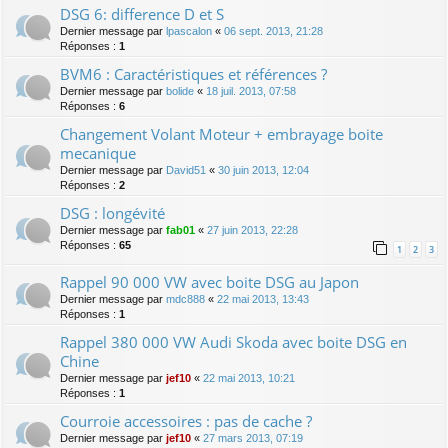
DSG 6: difference D et S
Dernier message par
lpascalon
«
06 sept. 2013, 21:28
Réponses :
1
BVM6 : Caractéristiques et références ?
Dernier message par
bolide
«
18 juil. 2013, 07:58
Réponses :
6
Changement Volant Moteur + embrayage boite
mecanique
Dernier message par
David51
«
30 juin 2013, 12:04
Réponses :
2
DSG : longévité
Dernier message par
fab01
«
27 juin 2013, 22:28
Réponses :
65
1
2
3
Rappel 90 000 VW avec boite DSG au Japon
Dernier message par
mdc888
«
22 mai 2013, 13:43
Réponses :
1
Rappel 380 000 VW Audi Skoda avec boite DSG en
Chine
Dernier message par
jef10
«
22 mai 2013, 10:21
Réponses :
1
Courroie accessoires : pas de cache ?
Dernier message par
jef10
«
27 mars 2013, 07:19