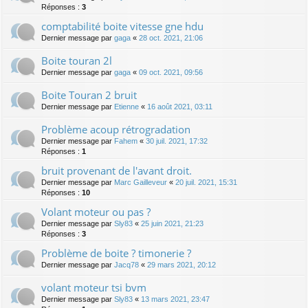
Réponses :
3
comptabilité boite vitesse gne hdu
Dernier message par
gaga
«
28 oct. 2021, 21:06
Boite touran 2l
Dernier message par
gaga
«
09 oct. 2021, 09:56
Boite Touran 2 bruit
Dernier message par
Etienne
«
16 août 2021, 03:11
Problème acoup rétrogradation
Dernier message par
Fahem
«
30 juil. 2021, 17:32
Réponses :
1
bruit provenant de l'avant droit.
Dernier message par
Marc Gailleveur
«
20 juil. 2021, 15:31
Réponses :
10
Volant moteur ou pas ?
Dernier message par
Sly83
«
25 juin 2021, 21:23
Réponses :
3
Problème de boite ? timonerie ?
Dernier message par
Jacq78
«
29 mars 2021, 20:12
volant moteur tsi bvm
Dernier message par
Sly83
«
13 mars 2021, 23:47