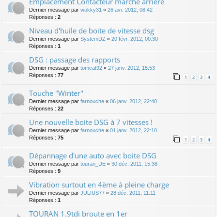
Emplacement Contacteur marche arrière
Dernier message par
wokky31
«
26 avr. 2012, 08:42
Réponses :
2
Niveau d'huile de boite de vitesse dsg
Dernier message par
SystemDZ
«
20 févr. 2012, 00:30
Réponses :
1
DSG : passage des rapports
Dernier message par
tomcat92
«
27 janv. 2012, 15:53
Réponses :
77
1
2
3
4
Touche "Winter"
Dernier message par
farnouche
«
06 janv. 2012, 22:40
Réponses :
22
Une nouvelle boite DSG à 7 vitesses !
Dernier message par
farnouche
«
01 janv. 2012, 22:10
Réponses :
75
1
2
3
4
Dépannage d'une auto avec boite DSG
Dernier message par
touran_DE
«
30 déc. 2011, 15:38
Réponses :
9
Vibration surtout en 4ème à pleine charge
Dernier message par
JULIUS77
«
28 déc. 2011, 11:11
Réponses :
1
TOURAN 1.9tdi broute en 1er