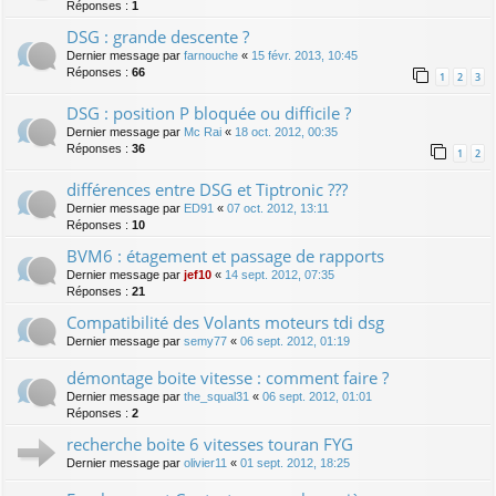
Réponses :
1
DSG : grande descente ?
Dernier message par
farnouche
«
15 févr. 2013, 10:45
Réponses :
66
1
2
3
DSG : position P bloquée ou difficile ?
Dernier message par
Mc Rai
«
18 oct. 2012, 00:35
Réponses :
36
1
2
différences entre DSG et Tiptronic ???
Dernier message par
ED91
«
07 oct. 2012, 13:11
Réponses :
10
BVM6 : étagement et passage de rapports
Dernier message par
jef10
«
14 sept. 2012, 07:35
Réponses :
21
Compatibilité des Volants moteurs tdi dsg
Dernier message par
semy77
«
06 sept. 2012, 01:19
démontage boite vitesse : comment faire ?
Dernier message par
the_squal31
«
06 sept. 2012, 01:01
Réponses :
2
recherche boite 6 vitesses touran FYG
Dernier message par
olivier11
«
01 sept. 2012, 18:25