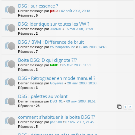
DSG : sur essence ?
Dernier message par
jef10
«
02 août 2008, 20:18
Réponses :
5
DSG: Identique sur toutes les VW ?
Dernier message par
Jule601
«
15 mai 2008, 08:59
Réponses :
2
DSG / BVM : Différence de bruit
Dernier message par
zouzoupitchoune
«
12 mai 2008, 14:43
Réponses :
7
Boite DSG: D qui clignote ???
Dernier message par
fab01
«
05 févr. 2008, 11:51
Réponses :
3
DSG - Rétrograder en mode manuel ?
Dernier message par
Goyaves
«
28 janv. 2008, 10:08
Réponses :
3
DSG : palettes au volant
Dernier message par
DSG_91
«
09 janv. 2008, 18:51
Réponses :
28
1
2
comment s'habituer à la boite DSG ??
Dernier message par
pat6500
«
07 nov. 2007, 21:45
Réponses :
5