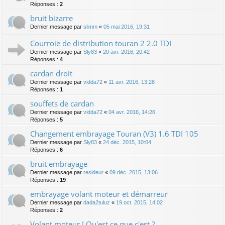
Réponses :
2
bruit bizarre
Dernier message par
slimm
«
05 mai 2016, 19:31
Courroie de distribution touran 2 2.0 TDI
Dernier message par
Sly83
«
20 avr. 2016, 20:42
Réponses :
4
cardan droit
Dernier message par
vidda72
«
11 avr. 2016, 13:28
Réponses :
1
souffets de cardan
Dernier message par
vidda72
«
04 avr. 2016, 14:26
Réponses :
5
Changement embrayage Touran (V3) 1.6 TDI 105
Dernier message par
Sly83
«
24 déc. 2015, 10:04
Réponses :
6
bruit embrayage
Dernier message par
resideur
«
09 déc. 2015, 13:06
Réponses :
19
embrayage volant moteur et démarreur
Dernier message par
dada2tuluz
«
19 oct. 2015, 14:02
Réponses :
2
Volant moteur ! Qu'est ce que c'est ?