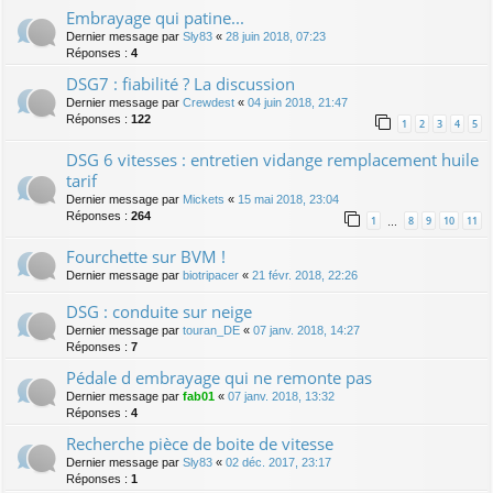
Embrayage qui patine...
Dernier message par
Sly83
«
28 juin 2018, 07:23
Réponses :
4
DSG7 : fiabilité ? La discussion
Dernier message par
Crewdest
«
04 juin 2018, 21:47
Réponses :
122
1
2
3
4
5
DSG 6 vitesses : entretien vidange remplacement huile
tarif
Dernier message par
Mickets
«
15 mai 2018, 23:04
Réponses :
264
1
8
9
10
11
…
Fourchette sur BVM !
Dernier message par
biotripacer
«
21 févr. 2018, 22:26
DSG : conduite sur neige
Dernier message par
touran_DE
«
07 janv. 2018, 14:27
Réponses :
7
Pédale d embrayage qui ne remonte pas
Dernier message par
fab01
«
07 janv. 2018, 13:32
Réponses :
4
Recherche pièce de boite de vitesse
Dernier message par
Sly83
«
02 déc. 2017, 23:17
Réponses :
1