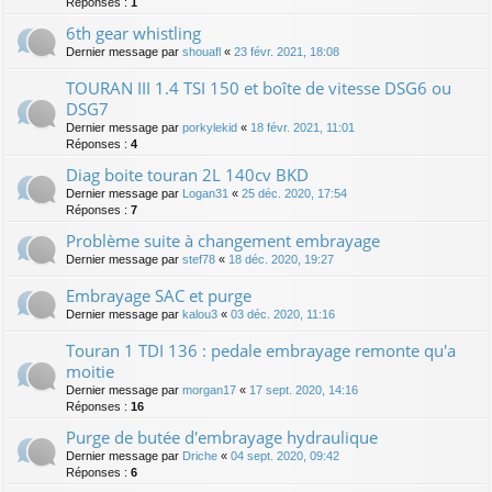
Réponses :
1
6th gear whistling
Dernier message par
shouafl
«
23 févr. 2021, 18:08
TOURAN III 1.4 TSI 150 et boîte de vitesse DSG6 ou
DSG7
Dernier message par
porkylekid
«
18 févr. 2021, 11:01
Réponses :
4
Diag boite touran 2L 140cv BKD
Dernier message par
Logan31
«
25 déc. 2020, 17:54
Réponses :
7
Problème suite à changement embrayage
Dernier message par
stef78
«
18 déc. 2020, 19:27
Embrayage SAC et purge
Dernier message par
kalou3
«
03 déc. 2020, 11:16
Touran 1 TDI 136 : pedale embrayage remonte qu'a
moitie
Dernier message par
morgan17
«
17 sept. 2020, 14:16
Réponses :
16
Purge de butée d'embrayage hydraulique
Dernier message par
Driche
«
04 sept. 2020, 09:42
Réponses :
6