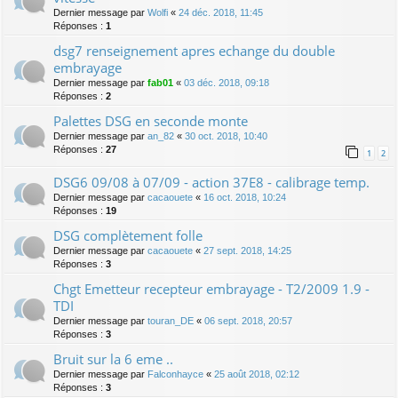
Dernier message par
Wolfi
«
24 déc. 2018, 11:45
Réponses :
1
dsg7 renseignement apres echange du double
embrayage
Dernier message par
fab01
«
03 déc. 2018, 09:18
Réponses :
2
Palettes DSG en seconde monte
Dernier message par
an_82
«
30 oct. 2018, 10:40
Réponses :
27
1
2
DSG6 09/08 à 07/09 - action 37E8 - calibrage temp.
Dernier message par
cacaouete
«
16 oct. 2018, 10:24
Réponses :
19
DSG complètement folle
Dernier message par
cacaouete
«
27 sept. 2018, 14:25
Réponses :
3
Chgt Emetteur recepteur embrayage - T2/2009 1.9 -
TDI
Dernier message par
touran_DE
«
06 sept. 2018, 20:57
Réponses :
3
Bruit sur la 6 eme ..
Dernier message par
Falconhayce
«
25 août 2018, 02:12
Réponses :
3