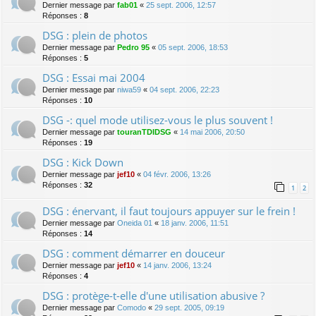
Dernier message par
fab01
«
25 sept. 2006, 12:57
Réponses :
8
DSG : plein de photos
Dernier message par
Pedro 95
«
05 sept. 2006, 18:53
Réponses :
5
DSG : Essai mai 2004
Dernier message par
niwa59
«
04 sept. 2006, 22:23
Réponses :
10
DSG -: quel mode utilisez-vous le plus souvent !
Dernier message par
touranTDIDSG
«
14 mai 2006, 20:50
Réponses :
19
DSG : Kick Down
Dernier message par
jef10
«
04 févr. 2006, 13:26
Réponses :
32
1
2
DSG : énervant, il faut toujours appuyer sur le frein !
Dernier message par
Oneida 01
«
18 janv. 2006, 11:51
Réponses :
14
DSG : comment démarrer en douceur
Dernier message par
jef10
«
14 janv. 2006, 13:24
Réponses :
4
DSG : protège-t-elle d'une utilisation abusive ?
Dernier message par
Comodo
«
29 sept. 2005, 09:19