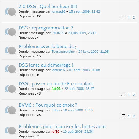
2.0 DSG : Quel bonheur !!!!!
Dernier message par
tomcat92
«
15 sept. 2009, 21:42
Réponses :
27
1
2
DSG : reprogrammation ?
Dernier message par
LYON69
«
20 juin 2009, 23:13
Réponses :
4
Probleme avec la boite dsg
Dernier message par
Touransportline
«
24 janv. 2009, 21:05
Réponses :
15
DSG lente au démarrage !
Dernier message par
tomcat92
«
01 sept. 2008, 20:08
Réponses :
9
DSG : passer en mode R en roulant
Dernier message par
fab01
«
22 août 2008, 13:47
Réponses :
43
1
2
BVM6 : Pourquoi ce choix ?
Dernier message par
mflan
«
20 août 2008, 16:35
Réponses :
28
1
2
Problèmes pour maitriser les boites auto
Dernier message par
jef10
«
19 août 2008, 23:36
Réponses :
7