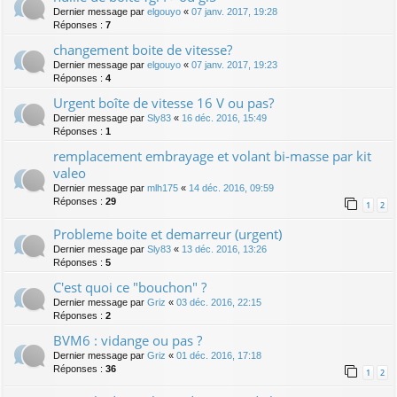
Dernier message par
elgouyo
«
07 janv. 2017, 19:28
Réponses :
7
changement boite de vitesse?
Dernier message par
elgouyo
«
07 janv. 2017, 19:23
Réponses :
4
Urgent boîte de vitesse 16 V ou pas?
Dernier message par
Sly83
«
16 déc. 2016, 15:49
Réponses :
1
remplacement embrayage et volant bi-masse par kit
valeo
Dernier message par
mlh175
«
14 déc. 2016, 09:59
Réponses :
29
1
2
Probleme boite et demarreur (urgent)
Dernier message par
Sly83
«
13 déc. 2016, 13:26
Réponses :
5
C'est quoi ce "bouchon" ?
Dernier message par
Griz
«
03 déc. 2016, 22:15
Réponses :
2
BVM6 : vidange ou pas ?
Dernier message par
Griz
«
01 déc. 2016, 17:18
Réponses :
36
1
2