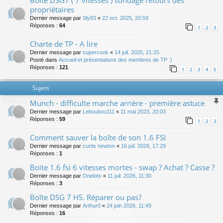
Boite DSG7 ( 7 vitesses ) sondage retours des
propriétaires
Dernier message par
Sly83
«
22 oct. 2025, 20:59
Réponses :
64
1
2
3
Charte de TP - A lire
Dernier message par
supercook
«
14 juil. 2025, 21:25
Posté dans
Accueil et présentations des membres de TP :)
Réponses :
121
1
2
3
4
5
Sujets
Munch - difficulte marche arrière - première astuce
Dernier message par
Leboubou111
«
11 mai 2023, 20:03
Réponses :
59
1
2
3
Comment sauver la boîte de son 1.6 FSI
Dernier message par
curtis newton
«
16 juil. 2026, 17:29
Réponses :
1
Boite 1.6 fsi 6 vitesses mortes - swap ? Achat ? Casse ?
Dernier message par
Onelots
«
11 juil. 2026, 11:30
Réponses :
3
Boîte DSG 7 HS. Réparer ou pas?
Dernier message par
Arthur0
«
24 juin 2026, 11:49
Réponses :
16