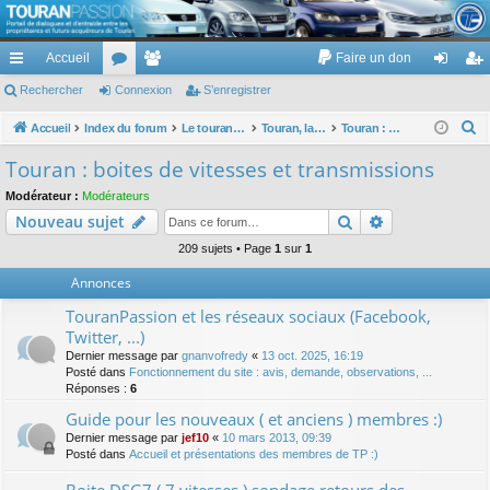
TouranPassion
Accueil
Faire un don
Le forum des propriétaires ou futurs acquéreurs du Volkswagen Touran
cc
Rechercher
or
Connexion
e
S’enregistrer
on
’e
ès
u
m
ne
nr
R
Accueil
Index du forum
Le touran dans ses versions I (V1 V2 V3) et II ...
Touran, la mécanique : moteurs, boites, transmissions, freins, direction, roues
Touran : boites de vitesses et transmissions
e
ra
m
br
xi
eg
Touran : boites de vitesses et transmissions
c
pi
s
es
on
ist
Modérateur :
Modérateurs
h
Rechercher
Recherche av
Nouveau sujet
de
re
e
r
209 sujets • Page
1
sur
1
r
c
Annonces
h
TouranPassion et les réseaux sociaux (Facebook,
e
Twitter, ...)
r
Dernier message par
gnanvofredy
«
13 oct. 2025, 16:19
Posté dans
Fonctionnement du site : avis, demande, observations, ...
Réponses :
6
Guide pour les nouveaux ( et anciens ) membres :)
Dernier message par
jef10
«
10 mars 2013, 09:39
Posté dans
Accueil et présentations des membres de TP :)