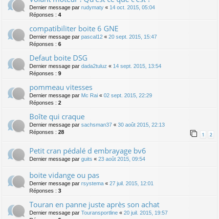
Dernier message par
rudymaty
«
14 oct. 2015, 05:04
Réponses :
4
compatibiliter boite 6 GNE
Dernier message par
pascal12
«
20 sept. 2015, 15:47
Réponses :
6
Defaut boite DSG
Dernier message par
dada2tuluz
«
14 sept. 2015, 13:54
Réponses :
9
pommeau vitesses
Dernier message par
Mc Rai
«
02 sept. 2015, 22:29
Réponses :
2
Boîte qui craque
Dernier message par
sachsman37
«
30 août 2015, 22:13
Réponses :
28
1
2
Petit cran pédalé d embrayage bv6
Dernier message par
guits
«
23 août 2015, 09:54
boite vidange ou pas
Dernier message par
rsystema
«
27 juil. 2015, 12:01
Réponses :
3
Touran en panne juste après son achat
Dernier message par
Touransportline
«
20 juil. 2015, 19:57