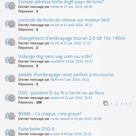
Conseil adresse boîte dsg6 pays de loire?
Dernier message par
mimite
«
17 nov. 2016, 08:49
Réponses :
2
controle de boite de vitesse sur moteur bkd
Dernier message par
nico41
«
11 août 2016, 18:22
Réponses :
2
changement d'embrayage touran 2.0 tdi 16v 140ch
Dernier message par
nico41
«
21 juil. 2016, 17:27
Réponses :
2
Vidange dsg sans vag com ou vcds?
Dernier message par
axel309
«
19 juil. 2016, 13:07
Réponses :
3
pédale d'embrayage reste parfois à mi-course.
Dernier message par
Sly83
«
07 juil. 2016, 19:21
Réponses :
3
DSG : position D ou N a l'arret ou au feux
Dernier message par
sebemi
«
21 juin 2016, 15:51
Réponses :
108
1
2
3
4
5
BVM6 : Ca craque, c'est grave?
Dernier message par
curtis newton
«
14 juin 2016, 16:49
Fuite boite DSG 6
Dernier message par
p-mick
«
04 juin 2016, 22:21