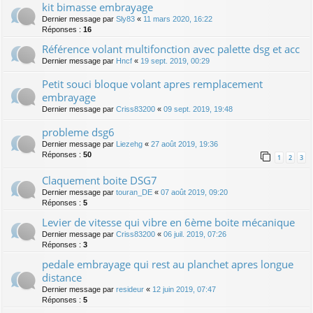
kit bimasse embrayage
Dernier message par
Sly83
«
11 mars 2020, 16:22
Réponses :
16
Référence volant multifonction avec palette dsg et acc
Dernier message par
Hncf
«
19 sept. 2019, 00:29
Petit souci bloque volant apres remplacement
embrayage
Dernier message par
Criss83200
«
09 sept. 2019, 19:48
probleme dsg6
Dernier message par
Liezehg
«
27 août 2019, 19:36
Réponses :
50
1
2
3
Claquement boite DSG7
Dernier message par
touran_DE
«
07 août 2019, 09:20
Réponses :
5
Levier de vitesse qui vibre en 6ème boite mécanique
Dernier message par
Criss83200
«
06 juil. 2019, 07:26
Réponses :
3
pedale embrayage qui rest au planchet apres longue
distance
Dernier message par
resideur
«
12 juin 2019, 07:47
Réponses :
5