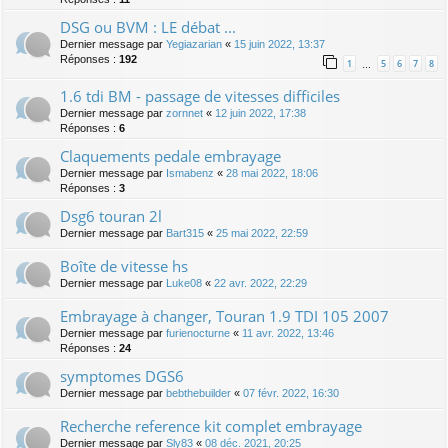
DSG ou BVM : LE débat ...
Dernier message par
Yegiazarian
«
15 juin 2022, 13:37
Réponses :
192
1
5
6
7
8
…
1.6 tdi BM - passage de vitesses difficiles
Dernier message par
zornnet
«
12 juin 2022, 17:38
Réponses :
6
Claquements pedale embrayage
Dernier message par
Ismabenz
«
28 mai 2022, 18:06
Réponses :
3
Dsg6 touran 2l
Dernier message par
Bart315
«
25 mai 2022, 22:59
Boîte de vitesse hs
Dernier message par
Luke08
«
22 avr. 2022, 22:29
Embrayage à changer, Touran 1.9 TDI 105 2007
Dernier message par
furienocturne
«
11 avr. 2022, 13:46
Réponses :
24
symptomes DGS6
Dernier message par
bebthebuilder
«
07 févr. 2022, 16:30
Recherche reference kit complet embrayage
Dernier message par
Sly83
«
08 déc. 2021, 20:25