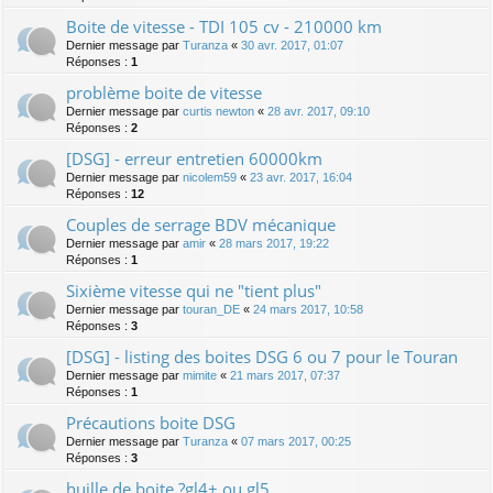
Boite de vitesse - TDI 105 cv - 210000 km
Dernier message par
Turanza
«
30 avr. 2017, 01:07
Réponses :
1
problème boite de vitesse
Dernier message par
curtis newton
«
28 avr. 2017, 09:10
Réponses :
2
[DSG] - erreur entretien 60000km
Dernier message par
nicolem59
«
23 avr. 2017, 16:04
Réponses :
12
Couples de serrage BDV mécanique
Dernier message par
amir
«
28 mars 2017, 19:22
Réponses :
1
Sixième vitesse qui ne "tient plus"
Dernier message par
touran_DE
«
24 mars 2017, 10:58
Réponses :
3
[DSG] - listing des boites DSG 6 ou 7 pour le Touran
Dernier message par
mimite
«
21 mars 2017, 07:37
Réponses :
1
Précautions boite DSG
Dernier message par
Turanza
«
07 mars 2017, 00:25
Réponses :
3
huille de boite ?gl4+ ou gl5