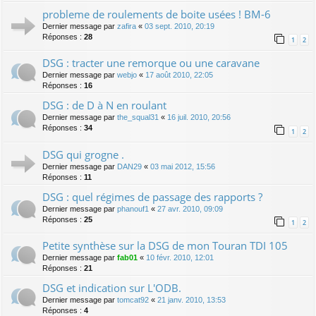
probleme de roulements de boite usées ! BM-6
Dernier message par
zafira
«
03 sept. 2010, 20:19
Réponses :
28
1
2
DSG : tracter une remorque ou une caravane
Dernier message par
webjo
«
17 août 2010, 22:05
Réponses :
16
DSG : de D à N en roulant
Dernier message par
the_squal31
«
16 juil. 2010, 20:56
Réponses :
34
1
2
DSG qui grogne .
Dernier message par
DAN29
«
03 mai 2012, 15:56
Réponses :
11
DSG : quel régimes de passage des rapports ?
Dernier message par
phanouf1
«
27 avr. 2010, 09:09
Réponses :
25
1
2
Petite synthèse sur la DSG de mon Touran TDI 105
Dernier message par
fab01
«
10 févr. 2010, 12:01
Réponses :
21
DSG et indication sur L'ODB.
Dernier message par
tomcat92
«
21 janv. 2010, 13:53
Réponses :
4