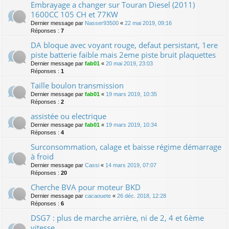
Embrayage a changer sur Touran Diesel (2011)
1600CC 105 CH et 77KW
Dernier message par
Nasser93500
«
22 mai 2019, 09:16
Réponses :
7
DA bloque avec voyant rouge, defaut persistant, 1ere
piste batterie faible mais 2eme piste bruit plaquettes
Dernier message par
fab01
«
20 mai 2019, 23:03
Réponses :
1
Taille boulon transmission
Dernier message par
fab01
«
19 mars 2019, 10:35
Réponses :
2
assistée ou electrique
Dernier message par
fab01
«
19 mars 2019, 10:34
Réponses :
4
Surconsommation, calage et baisse régime démarrage
à froid
Dernier message par
Cassi
«
14 mars 2019, 07:07
Réponses :
20
Cherche BVA pour moteur BKD
Dernier message par
cacaouete
«
26 déc. 2018, 12:28
Réponses :
6
DSG7 : plus de marche arrière, ni de 2, 4 et 6ème
vitesse