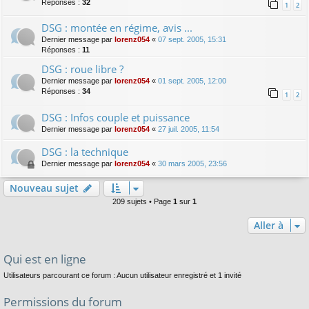
Réponses :
32
1
2
DSG : montée en régime, avis ...
Dernier message par
lorenz054
«
07 sept. 2005, 15:31
Réponses :
11
DSG : roue libre ?
Dernier message par
lorenz054
«
01 sept. 2005, 12:00
Réponses :
34
1
2
DSG : Infos couple et puissance
Dernier message par
lorenz054
«
27 juil. 2005, 11:54
DSG : la technique
Dernier message par
lorenz054
«
30 mars 2005, 23:56
Nouveau sujet
209 sujets • Page
1
sur
1
Aller à
Qui est en ligne
Utilisateurs parcourant ce forum : Aucun utilisateur enregistré et 1 invité
Permissions du forum