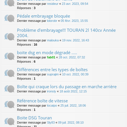
Dernier message par
resideur
«
23 avr. 2023, 09:54
Réponses :
3
Pédale embrayage bloquée
Dernier message par
lolorobr
«
05 févr. 2023, 15:55
Problème d'embrayage!!! TOURAN 2l 140cv Année
2004.
Dernier message par
malouka
«
19 nov. 2022, 16:43
Réponses :
16
boite dsg en mode dégradé .....
Dernier message par
fab01
«
28 oct. 2022, 07:32
Réponses :
6
Différences entre les types de boîtes
Dernier message par
suprajim
«
10 oct. 2022, 00:39
Réponses :
1
Boîte qui craque lors du passage en marche arrière
Dernier message par
ironsly
«
18 août 2022, 12:15
Référence boîte de vitesse
Dernier message par
locatpo
«
25 juil. 2022, 18:06
Réponses :
1
Boite DSG Touran
Dernier message par
Sly83
«
09 juil. 2022, 08:10
Réponses :
11