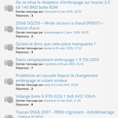
Ou se situe le récepteur d'embrayage sur touran 2.0
tdi 140 BKD boîte KDM
Dernier message par
Cevenol
«
11 juin 2026, 16:33
Réponses :
3
DSG6 DQ250 – Mode secours à chaud (P0607) –
Besoin d’avis
Dernier message par
skaramanga
«
12 janv. 2026, 09:20
Réponses :
2
Qu’est-ce donc que cette pièce manquante ?
Dernier message par
paolao
«
25 sept. 2025, 17:03
Réponses :
3
Devis remplacement embrayage 1.9 TDI 2009
Dernier message par
Jvydelors
«
05 juin 2025, 01:33
Réponses :
7
Problèmes en cascade Depuis le changement
embrayage et volant moteur
Dernier message par
samy
«
22 mai 2025, 23:06
Réponses :
2
Vidange boite 6 (FYG 02S) 1.9tdi AVQ 100ch
Dernier message par
motcha
«
13 mai 2025, 17:48
Réponses :
8
Touran DSG6 2007 - PRND clignotant - Antidémarrage
- Défaut P1850