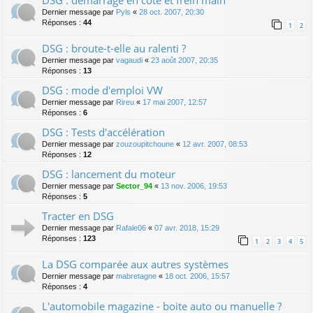
DSG : démarrage en côte et frein main
Dernier message par
Pyls
«
28 oct. 2007, 20:30
Réponses :
44
1
2
DSG : broute-t-elle au ralenti ?
Dernier message par
vagaudi
«
23 août 2007, 20:35
Réponses :
13
DSG : mode d'emploi VW
Dernier message par
Rireu
«
17 mai 2007, 12:57
Réponses :
6
DSG : Tests d'accélération
Dernier message par
zouzoupitchoune
«
12 avr. 2007, 08:53
Réponses :
12
DSG : lancement du moteur
Dernier message par
Sector_94
«
13 nov. 2006, 19:53
Réponses :
5
Tracter en DSG
Dernier message par
Rafale06
«
07 avr. 2018, 15:29
Réponses :
123
1
2
3
4
5
La DSG comparée aux autres systèmes
Dernier message par
mabretagne
«
18 oct. 2006, 15:57
Réponses :
4
L'automobile magazine - boite auto ou manuelle ?