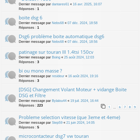
Dernier message par
dantares61
«
16 avr. 2025, 16:07
Réponses :
1
boite dsg 6
Dernier message par
Nebs68
«
07 déc. 2024, 18:58
Réponses :
1
Dsg6 problème boite automatique dsg6
Dernier message par
Nebs68
«
07 déc. 2024, 18:56
patinage sur touran III 1.4tsi 150cv
Dernier message par
Boing
«
25 août 2024, 12:03
Réponses :
3
bi ou mono masse ?
Dernier message par
resideur
«
16 août 2024, 19:16
Réponses :
3
[DSG] Changement Volant Moteur + vidange Boite
DSG et Filtre
Dernier message par
Bylalou44
«
19 juil. 2024, 16:44
Réponses :
223
1
6
7
8
9
…
Probleme selection vitesse (que 3eme et 4eme)
Dernier message par
Step59
«
21 juin 2024, 14:05
Réponses :
5
microcontacteur dsg7 vw touran