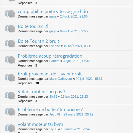
Réponses :
3
comptabilité boite vitesse gne hdu
Dernier message par
gaga
«
28 oct. 2021, 21:06
Boite touran 2l
Dernier message par
gaga
«
09 oct. 2021, 09:56
Boite Touran 2 bruit
Dernier message par
Etienne
«
16 août 2021, 03:11
Problème acoup rétrogradation
Dernier message par
Fahem
«
30 juil. 2021, 17:32
Réponses :
1
bruit provenant de l'avant droit.
Dernier message par
Marc Gailleveur
«
20 juil. 2021, 15:31
Réponses :
10
Volant moteur ou pas ?
Dernier message par
Sly83
«
25 juin 2021, 21:23
Réponses :
3
Problème de boite ? timonerie ?
Dernier message par
Jacq78
«
29 mars 2021, 20:12
volant moteur tsi bvm
Dernier message par
Sly83
«
13 mars 2021, 23:47