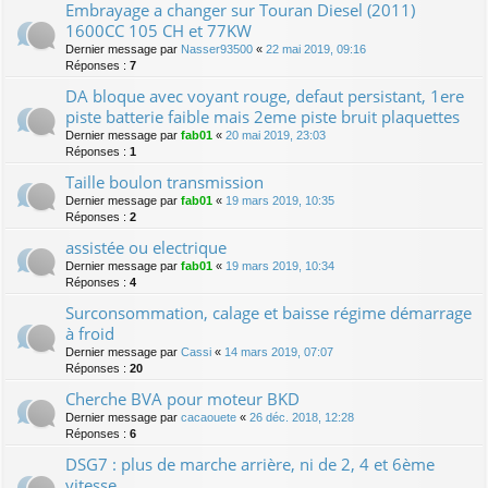
Embrayage a changer sur Touran Diesel (2011)
1600CC 105 CH et 77KW
Dernier message par
Nasser93500
«
22 mai 2019, 09:16
Réponses :
7
DA bloque avec voyant rouge, defaut persistant, 1ere
piste batterie faible mais 2eme piste bruit plaquettes
Dernier message par
fab01
«
20 mai 2019, 23:03
Réponses :
1
Taille boulon transmission
Dernier message par
fab01
«
19 mars 2019, 10:35
Réponses :
2
assistée ou electrique
Dernier message par
fab01
«
19 mars 2019, 10:34
Réponses :
4
Surconsommation, calage et baisse régime démarrage
à froid
Dernier message par
Cassi
«
14 mars 2019, 07:07
Réponses :
20
Cherche BVA pour moteur BKD
Dernier message par
cacaouete
«
26 déc. 2018, 12:28
Réponses :
6
DSG7 : plus de marche arrière, ni de 2, 4 et 6ème
vitesse