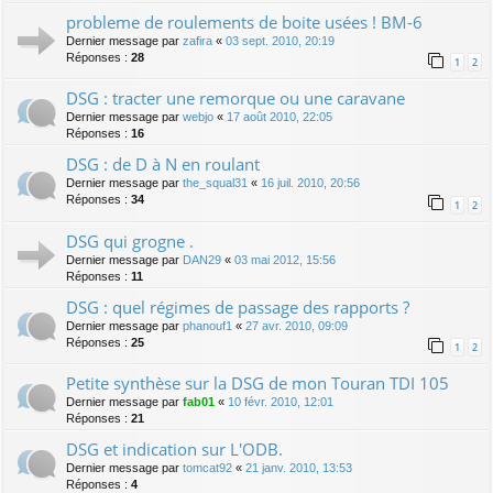
probleme de roulements de boite usées ! BM-6
Dernier message par
zafira
«
03 sept. 2010, 20:19
Réponses :
28
1
2
DSG : tracter une remorque ou une caravane
Dernier message par
webjo
«
17 août 2010, 22:05
Réponses :
16
DSG : de D à N en roulant
Dernier message par
the_squal31
«
16 juil. 2010, 20:56
Réponses :
34
1
2
DSG qui grogne .
Dernier message par
DAN29
«
03 mai 2012, 15:56
Réponses :
11
DSG : quel régimes de passage des rapports ?
Dernier message par
phanouf1
«
27 avr. 2010, 09:09
Réponses :
25
1
2
Petite synthèse sur la DSG de mon Touran TDI 105
Dernier message par
fab01
«
10 févr. 2010, 12:01
Réponses :
21
DSG et indication sur L'ODB.
Dernier message par
tomcat92
«
21 janv. 2010, 13:53
Réponses :
4