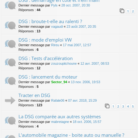
DSG : démarrage en côte et frein main
Dernier message par
Pyls
«
28 oct. 2007, 20:30
Réponses :
44
1
2
DSG : broute-t-elle au ralenti ?
Dernier message par
vagaudi
«
23 août 2007, 20:35
Réponses :
13
DSG : mode d'emploi VW
Dernier message par
Rireu
«
17 mai 2007, 12:57
Réponses :
6
DSG : Tests d'accélération
Dernier message par
zouzoupitchoune
«
12 avr. 2007, 08:53
Réponses :
12
DSG : lancement du moteur
Dernier message par
Sector_94
«
13 nov. 2006, 19:53
Réponses :
5
Tracter en DSG
Dernier message par
Rafale06
«
07 avr. 2018, 15:29
Réponses :
123
1
2
3
4
5
La DSG comparée aux autres systèmes
Dernier message par
mabretagne
«
18 oct. 2006, 15:57
Réponses :
4
L'automobile magazine - boite auto ou manuelle ?