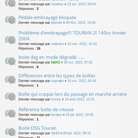
Dernier message par
resideur
«
23 avr. 2023, 09:54
Réponses :
3
Pédale embrayage bloquée
Dernier message par
lolorobr
«
05 févr. 2023, 15:55
Problème d'embrayage!!! TOURAN 2l 140cv Année
2004.
Dernier message par
malouka
«
19 nov. 2022, 16:43
Réponses :
16
boite dsg en mode dégradé .....
Dernier message par
fab01
«
28 oct. 2022, 07:32
Réponses :
6
Différences entre les types de boîtes
Dernier message par
suprajim
«
10 oct. 2022, 00:39
Réponses :
1
Boîte qui craque lors du passage en marche arrière
Dernier message par
ironsly
«
18 août 2022, 12:15
Référence boîte de vitesse
Dernier message par
locatpo
«
25 juil. 2022, 18:06
Réponses :
1
Boite DSG Touran
Dernier message par
Sly83
«
09 juil. 2022, 08:10
Réponses :
11