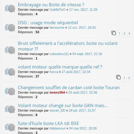
Embrayage ou Boite de vitesse ?
Dernier message par
GaMbiToO
«
17 nov. 2017, 11:28
Réponses :
4
DSG : usage mode séquentiel
Dernier message par
farnouche
«
12 oct. 2017, 18:20
Réponses :
53
1
2
3
Bruit siffelement a l'accélération; boite ou volant
moteur ??
Dernier message par
Leboubou111
«
04 sept. 2017, 21:16
Réponses :
1
volant moteur quelle marque quelle ref ?
Dernier message par
horca
«
27 août 2017, 22:34
Réponses :
27
1
2
Changement soufflet de cardan coté boite Touran
Dernier message par
lorenz054
«
03 août 2017, 22:36
Réponses :
2
Volant moteur changé sur boite GKN mais...
Dernier message par
touran_DE
«
28 juil. 2017, 21:07
Réponses :
6
fuite d'huile boite LKA tdi BXE
Dernier message par
thitidamour
«
04 mai 2017, 20:09
Réponses :
3