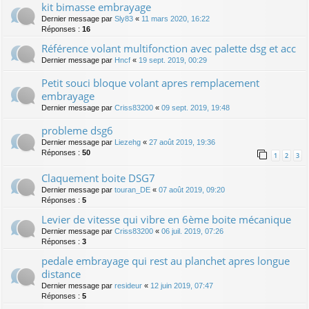
kit bimasse embrayage
Dernier message par
Sly83
«
11 mars 2020, 16:22
Réponses :
16
Référence volant multifonction avec palette dsg et acc
Dernier message par
Hncf
«
19 sept. 2019, 00:29
Petit souci bloque volant apres remplacement
embrayage
Dernier message par
Criss83200
«
09 sept. 2019, 19:48
probleme dsg6
Dernier message par
Liezehg
«
27 août 2019, 19:36
Réponses :
50
1
2
3
Claquement boite DSG7
Dernier message par
touran_DE
«
07 août 2019, 09:20
Réponses :
5
Levier de vitesse qui vibre en 6ème boite mécanique
Dernier message par
Criss83200
«
06 juil. 2019, 07:26
Réponses :
3
pedale embrayage qui rest au planchet apres longue
distance
Dernier message par
resideur
«
12 juin 2019, 07:47
Réponses :
5