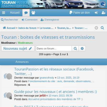
TouranPassion
Accueil
Faire un don
Le forum des propriétaires ou futurs acquéreurs du Volkswagen Touran
cc
Rechercher
or
Connexion
e
S’enregistrer
on
’e
ès
u
m
ne
nr
R
Accueil
Index du forum
Le touran dans ses versions I (V1 V2 V3) et II ...
Touran, la mécanique : moteurs, boites, transmissions, freins, direction, roues
Touran : boites de vitesses et transmissions
e
ra
m
br
xi
eg
Touran : boites de vitesses et transmissions
c
pi
s
es
on
ist
Modérateur :
Modérateurs
h
Rechercher
Recherche av
Nouveau sujet
de
re
e
r
209 sujets • Page
1
sur
1
r
c
Annonces
h
TouranPassion et les réseaux sociaux (Facebook,
e
Twitter, ...)
r
Dernier message par
gnanvofredy
«
13 oct. 2025, 16:19
Posté dans
Fonctionnement du site : avis, demande, observations, ...
Réponses :
6
Guide pour les nouveaux ( et anciens ) membres :)
Dernier message par
jef10
«
10 mars 2013, 09:39
Posté dans
Accueil et présentations des membres de TP :)