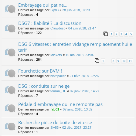
Embrayage qui patine...
Dernier message par
Sly83
«
28 juin 2018, 07:23
Réponses :
4
DSG7 : fiabilité ? La discussion
Dernier message par
Crewdest
«
04 juin 2018, 21:47
Réponses :
122
1
2
3
4
5
DSG 6 vitesses : entretien vidange remplacement huile
tarif
Dernier message par
Mickets
«
15 mai 2018, 23:04
Réponses :
264
1
8
9
10
11
…
Fourchette sur BVM !
Dernier message par
biotripacer
«
21 févr. 2018, 22:26
DSG : conduite sur neige
Dernier message par
touran_DE
«
07 janv. 2018, 14:27
Réponses :
7
Pédale d embrayage qui ne remonte pas
Dernier message par
fab01
«
07 janv. 2018, 13:32
Réponses :
4
Recherche pièce de boite de vitesse
Dernier message par
Sly83
«
02 déc. 2017, 23:17
Réponses :
1