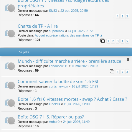
Boite DSG7 ( 7 vitesses ) sondage retours des
propriétaires
Dernier message par
Sly83
«
22 oct. 2025, 20:59
Réponses :
64
1
2
3
Charte de TP - A lire
Dernier message par
supercook
«
14 juil. 2025, 21:25
Posté dans
Accueil et présentations des membres de TP :)
Réponses :
121
1
2
3
4
5
Sujets
Munch - difficulte marche arrière - première astuce
Dernier message par
Leboubou111
«
11 mai 2023, 20:03
Réponses :
59
1
2
3
Comment sauver la boîte de son 1.6 FSI
Dernier message par
curtis newton
«
16 juil. 2026, 17:29
Réponses :
1
Boite 1.6 fsi 6 vitesses mortes - swap ? Achat ? Casse ?
Dernier message par
Onelots
«
11 juil. 2026, 11:30
Réponses :
3
Boîte DSG 7 HS. Réparer ou pas?
Dernier message par
Arthur0
«
24 juin 2026, 11:49
Réponses :
16