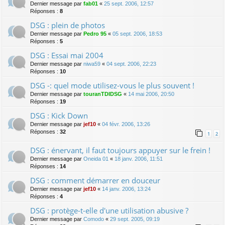
Dernier message par
fab01
«
25 sept. 2006, 12:57
Réponses :
8
DSG : plein de photos
Dernier message par
Pedro 95
«
05 sept. 2006, 18:53
Réponses :
5
DSG : Essai mai 2004
Dernier message par
niwa59
«
04 sept. 2006, 22:23
Réponses :
10
DSG -: quel mode utilisez-vous le plus souvent !
Dernier message par
touranTDIDSG
«
14 mai 2006, 20:50
Réponses :
19
DSG : Kick Down
Dernier message par
jef10
«
04 févr. 2006, 13:26
Réponses :
32
1
2
DSG : énervant, il faut toujours appuyer sur le frein !
Dernier message par
Oneida 01
«
18 janv. 2006, 11:51
Réponses :
14
DSG : comment démarrer en douceur
Dernier message par
jef10
«
14 janv. 2006, 13:24
Réponses :
4
DSG : protège-t-elle d'une utilisation abusive ?
Dernier message par
Comodo
«
29 sept. 2005, 09:19