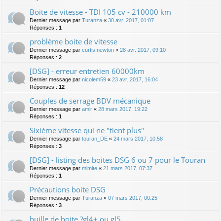
Boite de vitesse - TDI 105 cv - 210000 km
Dernier message par
Turanza
«
30 avr. 2017, 01:07
Réponses :
1
problème boite de vitesse
Dernier message par
curtis newton
«
28 avr. 2017, 09:10
Réponses :
2
[DSG] - erreur entretien 60000km
Dernier message par
nicolem59
«
23 avr. 2017, 16:04
Réponses :
12
Couples de serrage BDV mécanique
Dernier message par
amir
«
28 mars 2017, 19:22
Réponses :
1
Sixième vitesse qui ne "tient plus"
Dernier message par
touran_DE
«
24 mars 2017, 10:58
Réponses :
3
[DSG] - listing des boites DSG 6 ou 7 pour le Touran
Dernier message par
mimite
«
21 mars 2017, 07:37
Réponses :
1
Précautions boite DSG
Dernier message par
Turanza
«
07 mars 2017, 00:25
Réponses :
3
huille de boite ?gl4+ ou gl5