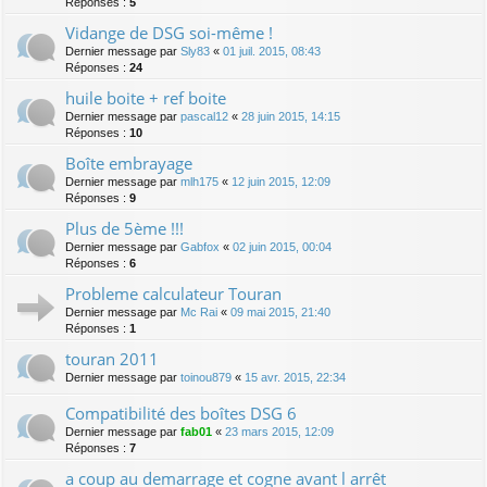
Réponses :
5
Vidange de DSG soi-même !
Dernier message par
Sly83
«
01 juil. 2015, 08:43
Réponses :
24
huile boite + ref boite
Dernier message par
pascal12
«
28 juin 2015, 14:15
Réponses :
10
Boîte embrayage
Dernier message par
mlh175
«
12 juin 2015, 12:09
Réponses :
9
Plus de 5ème !!!
Dernier message par
Gabfox
«
02 juin 2015, 00:04
Réponses :
6
Probleme calculateur Touran
Dernier message par
Mc Rai
«
09 mai 2015, 21:40
Réponses :
1
touran 2011
Dernier message par
toinou879
«
15 avr. 2015, 22:34
Compatibilité des boîtes DSG 6
Dernier message par
fab01
«
23 mars 2015, 12:09
Réponses :
7
a coup au demarrage et cogne avant l arrêt