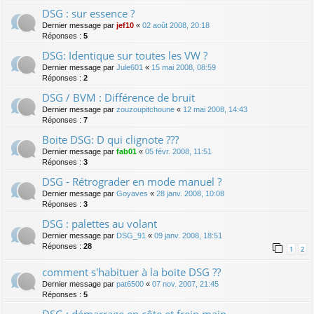
DSG : sur essence ?
Dernier message par
jef10
«
02 août 2008, 20:18
Réponses :
5
DSG: Identique sur toutes les VW ?
Dernier message par
Jule601
«
15 mai 2008, 08:59
Réponses :
2
DSG / BVM : Différence de bruit
Dernier message par
zouzoupitchoune
«
12 mai 2008, 14:43
Réponses :
7
Boite DSG: D qui clignote ???
Dernier message par
fab01
«
05 févr. 2008, 11:51
Réponses :
3
DSG - Rétrograder en mode manuel ?
Dernier message par
Goyaves
«
28 janv. 2008, 10:08
Réponses :
3
DSG : palettes au volant
Dernier message par
DSG_91
«
09 janv. 2008, 18:51
Réponses :
28
1
2
comment s'habituer à la boite DSG ??
Dernier message par
pat6500
«
07 nov. 2007, 21:45
Réponses :
5