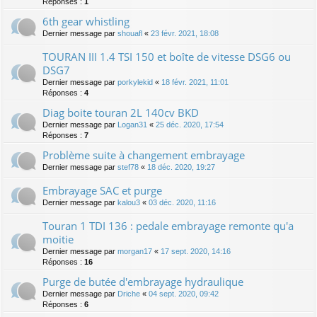
Réponses :
1
6th gear whistling
Dernier message par
shouafl
«
23 févr. 2021, 18:08
TOURAN III 1.4 TSI 150 et boîte de vitesse DSG6 ou
DSG7
Dernier message par
porkylekid
«
18 févr. 2021, 11:01
Réponses :
4
Diag boite touran 2L 140cv BKD
Dernier message par
Logan31
«
25 déc. 2020, 17:54
Réponses :
7
Problème suite à changement embrayage
Dernier message par
stef78
«
18 déc. 2020, 19:27
Embrayage SAC et purge
Dernier message par
kalou3
«
03 déc. 2020, 11:16
Touran 1 TDI 136 : pedale embrayage remonte qu'a
moitie
Dernier message par
morgan17
«
17 sept. 2020, 14:16
Réponses :
16
Purge de butée d'embrayage hydraulique
Dernier message par
Driche
«
04 sept. 2020, 09:42
Réponses :
6