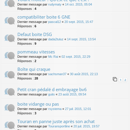
Dernier message par
rudymaty
«
14 oct. 2015, 05:04
Réponses :
4
compatibiliter boite 6 GNE
Dernier message par
pascal12
«
20 sept. 2015, 15:47
Réponses :
6
Defaut boite DSG
Dernier message par
dada2tuluz
«
14 sept. 2015, 13:54
Réponses :
9
pommeau vitesses
Dernier message par
Mc Rai
«
02 sept. 2015, 22:29
Réponses :
2
Boîte qui craque
Dernier message par
sachsman37
«
30 août 2015, 22:13
Réponses :
28
1
2
Petit cran pédalé d embrayage bv6
Dernier message par
guits
«
23 août 2015, 09:54
boite vidange ou pas
Dernier message par
rsystema
«
27 juil. 2015, 12:01
Réponses :
3
Touran en panne juste après son achat
Dernier message par
Touransportline
«
20 juil. 2015, 19:57