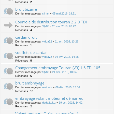
Réponses :
2
bruit bizarre
Dernier message par
slimm
«
05 mai 2016, 19:31
Courroie de distribution touran 2 2.0 TDI
Dernier message par
Sly83
«
20 avr. 2016, 20:42
Réponses :
4
cardan droit
Dernier message par
vidda72
«
11 avr. 2016, 13:28
Réponses :
1
souffets de cardan
Dernier message par
vidda72
«
04 avr. 2016, 14:26
Réponses :
5
Changement embrayage Touran (V3) 1.6 TDI 105
Dernier message par
Sly83
«
24 déc. 2015, 10:04
Réponses :
6
bruit embrayage
Dernier message par
resideur
«
09 déc. 2015, 13:06
Réponses :
19
embrayage volant moteur et démarreur
Dernier message par
dada2tuluz
«
19 oct. 2015, 14:02
Réponses :
2
Volant moteur ! Qu'est ce que c'est ?