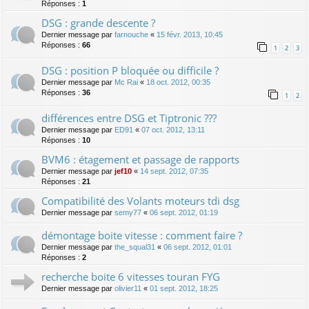
Réponses :
1
DSG : grande descente ?
Dernier message par
farnouche
«
15 févr. 2013, 10:45
Réponses :
66
1
2
3
DSG : position P bloquée ou difficile ?
Dernier message par
Mc Rai
«
18 oct. 2012, 00:35
Réponses :
36
1
2
différences entre DSG et Tiptronic ???
Dernier message par
ED91
«
07 oct. 2012, 13:11
Réponses :
10
BVM6 : étagement et passage de rapports
Dernier message par
jef10
«
14 sept. 2012, 07:35
Réponses :
21
Compatibilité des Volants moteurs tdi dsg
Dernier message par
semy77
«
06 sept. 2012, 01:19
démontage boite vitesse : comment faire ?
Dernier message par
the_squal31
«
06 sept. 2012, 01:01
Réponses :
2
recherche boite 6 vitesses touran FYG
Dernier message par
olivier11
«
01 sept. 2012, 18:25