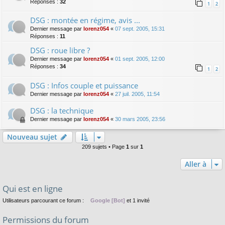
Réponses :
32
1
2
DSG : montée en régime, avis ...
Dernier message par
lorenz054
«
07 sept. 2005, 15:31
Réponses :
11
DSG : roue libre ?
Dernier message par
lorenz054
«
01 sept. 2005, 12:00
Réponses :
34
1
2
DSG : Infos couple et puissance
Dernier message par
lorenz054
«
27 juil. 2005, 11:54
DSG : la technique
Dernier message par
lorenz054
«
30 mars 2005, 23:56
Nouveau sujet
209 sujets • Page
1
sur
1
Aller à
Qui est en ligne
Utilisateurs parcourant ce forum :
Google [Bot]
et 1 invité
Permissions du forum