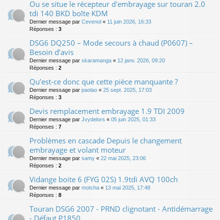
Ou se situe le récepteur d'embrayage sur touran 2.0
tdi 140 BKD boîte KDM
Dernier message par
Cevenol
«
11 juin 2026, 16:33
Réponses :
3
DSG6 DQ250 – Mode secours à chaud (P0607) –
Besoin d’avis
Dernier message par
skaramanga
«
12 janv. 2026, 09:20
Réponses :
2
Qu’est-ce donc que cette pièce manquante ?
Dernier message par
paolao
«
25 sept. 2025, 17:03
Réponses :
3
Devis remplacement embrayage 1.9 TDI 2009
Dernier message par
Jvydelors
«
05 juin 2025, 01:33
Réponses :
7
Problèmes en cascade Depuis le changement
embrayage et volant moteur
Dernier message par
samy
«
22 mai 2025, 23:06
Réponses :
2
Vidange boite 6 (FYG 02S) 1.9tdi AVQ 100ch
Dernier message par
motcha
«
13 mai 2025, 17:48
Réponses :
8
Touran DSG6 2007 - PRND clignotant - Antidémarrage
- Défaut P1850