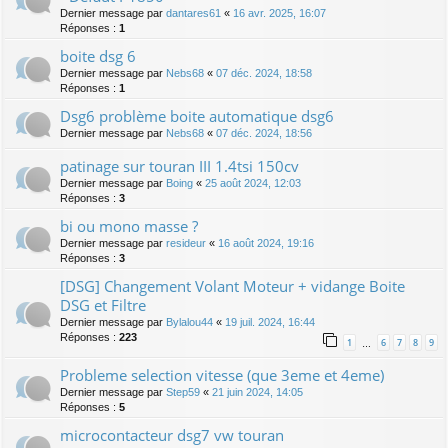
Dernier message par
dantares61
«
16 avr. 2025, 16:07
Réponses :
1
boite dsg 6
Dernier message par
Nebs68
«
07 déc. 2024, 18:58
Réponses :
1
Dsg6 problème boite automatique dsg6
Dernier message par
Nebs68
«
07 déc. 2024, 18:56
patinage sur touran III 1.4tsi 150cv
Dernier message par
Boing
«
25 août 2024, 12:03
Réponses :
3
bi ou mono masse ?
Dernier message par
resideur
«
16 août 2024, 19:16
Réponses :
3
[DSG] Changement Volant Moteur + vidange Boite
DSG et Filtre
Dernier message par
Bylalou44
«
19 juil. 2024, 16:44
Réponses :
223
1
6
7
8
9
…
Probleme selection vitesse (que 3eme et 4eme)
Dernier message par
Step59
«
21 juin 2024, 14:05
Réponses :
5
microcontacteur dsg7 vw touran