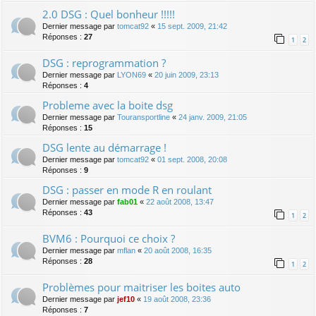
2.0 DSG : Quel bonheur !!!!!
Dernier message par
tomcat92
«
15 sept. 2009, 21:42
Réponses :
27
1
2
DSG : reprogrammation ?
Dernier message par
LYON69
«
20 juin 2009, 23:13
Réponses :
4
Probleme avec la boite dsg
Dernier message par
Touransportline
«
24 janv. 2009, 21:05
Réponses :
15
DSG lente au démarrage !
Dernier message par
tomcat92
«
01 sept. 2008, 20:08
Réponses :
9
DSG : passer en mode R en roulant
Dernier message par
fab01
«
22 août 2008, 13:47
Réponses :
43
1
2
BVM6 : Pourquoi ce choix ?
Dernier message par
mflan
«
20 août 2008, 16:35
Réponses :
28
1
2
Problèmes pour maitriser les boites auto
Dernier message par
jef10
«
19 août 2008, 23:36
Réponses :
7