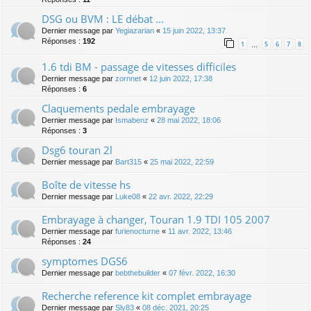
DSG ou BVM : LE débat ...
Dernier message par
Yegiazarian
«
15 juin 2022, 13:37
Réponses :
192
1
5
6
7
8
…
1.6 tdi BM - passage de vitesses difficiles
Dernier message par
zornnet
«
12 juin 2022, 17:38
Réponses :
6
Claquements pedale embrayage
Dernier message par
Ismabenz
«
28 mai 2022, 18:06
Réponses :
3
Dsg6 touran 2l
Dernier message par
Bart315
«
25 mai 2022, 22:59
Boîte de vitesse hs
Dernier message par
Luke08
«
22 avr. 2022, 22:29
Embrayage à changer, Touran 1.9 TDI 105 2007
Dernier message par
furienocturne
«
11 avr. 2022, 13:46
Réponses :
24
symptomes DGS6
Dernier message par
bebthebuilder
«
07 févr. 2022, 16:30
Recherche reference kit complet embrayage
Dernier message par
Sly83
«
08 déc. 2021, 20:25