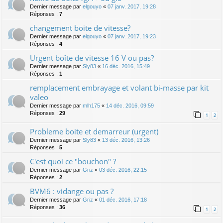
Dernier message par
elgouyo
«
07 janv. 2017, 19:28
Réponses :
7
changement boite de vitesse?
Dernier message par
elgouyo
«
07 janv. 2017, 19:23
Réponses :
4
Urgent boîte de vitesse 16 V ou pas?
Dernier message par
Sly83
«
16 déc. 2016, 15:49
Réponses :
1
remplacement embrayage et volant bi-masse par kit
valeo
Dernier message par
mlh175
«
14 déc. 2016, 09:59
Réponses :
29
1
2
Probleme boite et demarreur (urgent)
Dernier message par
Sly83
«
13 déc. 2016, 13:26
Réponses :
5
C'est quoi ce "bouchon" ?
Dernier message par
Griz
«
03 déc. 2016, 22:15
Réponses :
2
BVM6 : vidange ou pas ?
Dernier message par
Griz
«
01 déc. 2016, 17:18
Réponses :
36
1
2