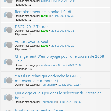
Dernier message par
p.pinho
«
16 juin 2024, 22:48
Réponses :
1
Remplacement de la boîte 1.9 tdi
Dernier message par
fab01
«
29 mai 2024, 07:39
Réponses :
1
DSG7, 2012 Touran
Dernier message par
fab01
«
29 mai 2024, 07:31
Réponses :
1
Voiture avance seul
Dernier message par
fab01
«
29 mai 2024, 07:29
Réponses :
1
Changement D'embrayage pour une touran de 2008
1.9d
Dernier message par
audimanrs2
«
08 août 2023, 23:06
Réponses :
16
Y a t il un relais qui déclenche la GMV (
motoventilateur moteur )
Dernier message par
Tourandu59
«
12 juil. 2023, 12:57
Qui a déjà eu du jeu dans le selecteur de vitesse de
boite
Dernier message par
Tourandu59
«
11 juil. 2023, 19:06
Bruit de roulement en 4eme