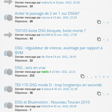
Dernier message par
wokky31
«
19 janv. 2012, 15:30
Réponses :
10
éviter le passage de 2 en 1 sur DSG6?
Dernier message par
sarcau
«
13 déc. 2011, 22:29
Réponses :
26
1
2
TDI105 boite DSG bloquée, boite morte ?
Dernier message par
ben380
«
25 nov. 2011, 17:55
Réponses :
43
1
2
DSG : régulateur de vitesse, avantage par rapport à
BVM
Dernier message par
Mc Rai
«
24 avr. 2011, 18:43
Réponses :
22
DSG : avis en vrac
Dernier message par
fab01
«
15 févr. 2011, 12:21
Réponses :
213
1
6
7
8
9
…
TDI 170 DSG mode D : trop longtemps en seconde
Dernier message par
le bahut
«
30 oct. 2010, 21:28
Réponses :
35
1
2
DSG et Bluemotion : Nouveau Touran 2010
Dernier message par
DAN29
«
30 oct. 2010, 09:45
Réponses :
7