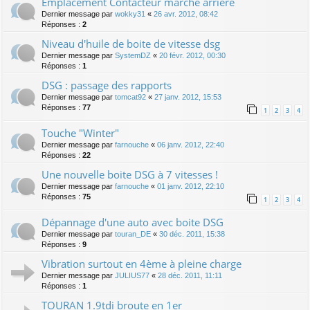
Emplacement Contacteur marche arrière
Dernier message par
wokky31
«
26 avr. 2012, 08:42
Réponses :
2
Niveau d'huile de boite de vitesse dsg
Dernier message par
SystemDZ
«
20 févr. 2012, 00:30
Réponses :
1
DSG : passage des rapports
Dernier message par
tomcat92
«
27 janv. 2012, 15:53
Réponses :
77
1
2
3
4
Touche "Winter"
Dernier message par
farnouche
«
06 janv. 2012, 22:40
Réponses :
22
Une nouvelle boite DSG à 7 vitesses !
Dernier message par
farnouche
«
01 janv. 2012, 22:10
Réponses :
75
1
2
3
4
Dépannage d'une auto avec boite DSG
Dernier message par
touran_DE
«
30 déc. 2011, 15:38
Réponses :
9
Vibration surtout en 4ème à pleine charge
Dernier message par
JULIUS77
«
28 déc. 2011, 11:11
Réponses :
1
TOURAN 1.9tdi broute en 1er