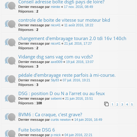
Conseil adresse boîte dsg6 pays de loire?
Dernier message par
mimite
«
17 nov. 2016, 08:49
Réponses :
2
controle de boite de vitesse sur moteur bkd
Dernier message par
nico41
«
11 août 2016, 18:22
Réponses :
2
changement d'embrayage touran 2.0 tdi 16v 140ch
Dernier message par
nico41
«
21 juil. 2016, 17:27
Réponses :
2
Vidange dsg sans vag com ou vcds?
Dernier message par
axel309
«
19 juil. 2016, 13:07
Réponses :
3
pédale d'embrayage reste parfois à mi-course.
Dernier message par
Sly83
«
07 juil. 2016, 19:21
Réponses :
3
DSG : position D ou N a l'arret ou au feux
Dernier message par
sebemi
«
21 juin 2016, 15:51
Réponses :
108
1
2
3
4
5
BVM6 : Ca craque, c'est grave?
Dernier message par
curtis newton
«
14 juin 2016, 16:49
Fuite boite DSG 6
Dernier message par
p-mick
«
04 juin 2016, 22:21