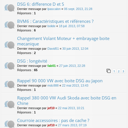
DSG 6: difference D et S
Dernier message par
lpascalon
«
06 sept. 2013, 21:28
Réponses :
1
BVM6 : Caractéristiques et références ?
Dernier message par
bolide
«
18 juil. 2013, 07:58
Réponses :
6
Changement Volant Moteur + embrayage boite
mecanique
Dernier message par
David51
«
30 juin 2013, 12:04
Réponses :
2
DSG : longévité
Dernier message par
fab01
«
27 juin 2013, 22:28
Réponses :
65
1
2
3
Rappel 90 000 VW avec boite DSG au Japon
Dernier message par
mdc888
«
22 mai 2013, 13:43
Réponses :
1
Rappel 380 000 VW Audi Skoda avec boite DSG en
Chine
Dernier message par
jef10
«
22 mai 2013, 10:21
Réponses :
1
Courroie accessoires : pas de cache ?
Dernier message par
jef10
«
27 mars 2013, 07:19