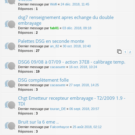
Dernier message par
Wolfi
«
24 déc. 2018, 11:45
Réponses :
1
dsg7 renseignement apres echange du double
embrayage
Dernier message par
fab01
«
03 déc. 2018, 09:18
Réponses :
2
Palettes DSG en seconde monte
Dernier message par
an_82
«
30 oct. 2018, 10:40
Réponses :
27
1
2
DSG6 09/08 à 07/09 - action 37E8 - calibrage temp.
Dernier message par
cacaouete
«
16 oct. 2018, 10:24
Réponses :
19
DSG complètement folle
Dernier message par
cacaouete
«
27 sept. 2018, 14:25
Réponses :
3
Chgt Emetteur recepteur embrayage - T2/2009 1.9 -
TDI
Dernier message par
touran_DE
«
06 sept. 2018, 20:57
Réponses :
3
Bruit sur la 6 eme ..
Dernier message par
Falconhayce
«
25 août 2018, 02:12
Réponses :
3