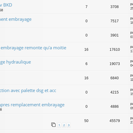
cv BKD
p
7
3708
2
58
ment embrayage
p
0
7517
1
p
0
3901
0
e embrayage remonte qu'a moitie
p
16
17610
1
ge hydraulique
p
6
19073
0
p
16
6840
1
tion avec palette dsg et acc
p
0
4215
1
t apres remplacement embrayage
p
0
4886
0
48
p
50
45579
2
1
2
3