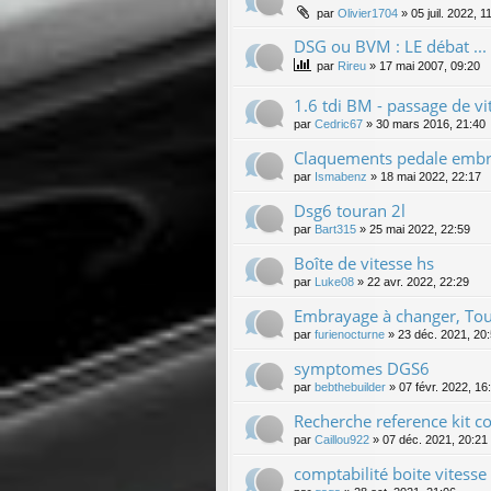
par
Olivier1704
»
05 juil. 2022, 1
DSG ou BVM : LE débat ...
par
Rireu
»
17 mai 2007, 09:20
1.6 tdi BM - passage de vit
par
Cedric67
»
30 mars 2016, 21:40
Claquements pedale emb
par
Ismabenz
»
18 mai 2022, 22:17
Dsg6 touran 2l
par
Bart315
»
25 mai 2022, 22:59
Boîte de vitesse hs
par
Luke08
»
22 avr. 2022, 22:29
Embrayage à changer, Tou
par
furienocturne
»
23 déc. 2021, 20
symptomes DGS6
par
bebthebuilder
»
07 févr. 2022, 16
Recherche reference kit 
par
Caillou922
»
07 déc. 2021, 20:21
comptabilité boite vitess