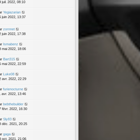
 juil. 2022, 08:10
ar
Yegiazarian
5 juin 2022, 13:37
ar
zornnet
2 juin 2022, 17:38
ar
Ismabenz
8 mai 2022, 18:06
ar
Bart315
5 mai 2022, 22:59
ar
Luke08
2 avr. 2022, 22:29
ar
furienocturne
1 avr. 2022, 13:46
ar
bebthebuilder
7 févr. 2022, 16:30
ar
Sly83
8 déc. 2021, 20:25
ar
gaga
8 oct. 2021, 21:06