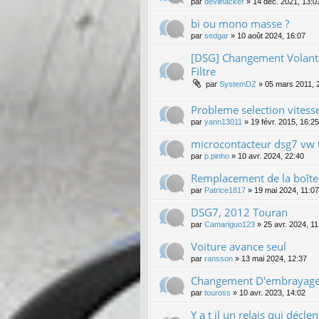
par
devilhacker
»
14 déc. 2021, 13:0
bi ou mono masse ?
par
sedgar
»
10 août 2024, 16:07
[DSG] Changement Volant 
Filtre
par
SystemDZ
»
05 mars 2011, 
Probleme selection vitess
par
yann13011
»
19 févr. 2015, 16:25
microcontacteur dsg7 vw 
par
p.pinho
»
10 avr. 2024, 22:40
Remplacement de la boîte 
par
Patrice1817
»
19 mai 2024, 11:07
DSG7, 2012 Touran
par
Camariguo123
»
25 avr. 2024, 11
Voiture avance seul
par
ransson
»
13 mai 2024, 12:37
Changement D'embrayage 
par
touross
»
10 avr. 2023, 14:02
Y a t il un relais qui décl