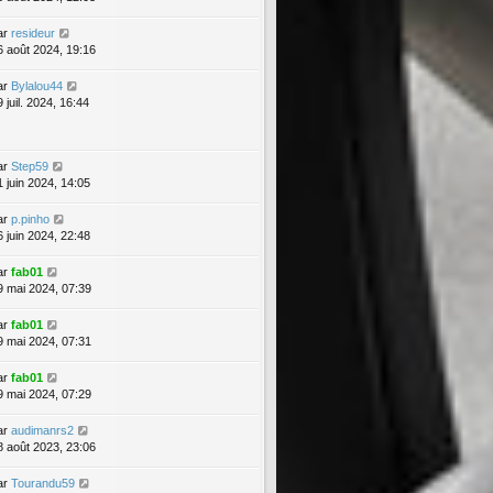
ar
resideur
6 août 2024, 19:16
ar
Bylalou44
 juil. 2024, 16:44
ar
Step59
1 juin 2024, 14:05
ar
p.pinho
6 juin 2024, 22:48
ar
fab01
9 mai 2024, 07:39
ar
fab01
9 mai 2024, 07:31
ar
fab01
9 mai 2024, 07:29
ar
audimanrs2
8 août 2023, 23:06
ar
Tourandu59