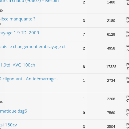
rs à chaud (P0607) – Besoin
2
1480
1
40
pièce manquante ?
p
3
2180
2
1
ayage 1.9 TDI 2009
p
7
6129
0
puis le changement embrayage et
p
2
4958
2
 1.9tdi AVQ 100ch
p
8
17328
1
clignotant - Antidémarrage -
p
1
2734
1
p
1
2208
0
04
omatique dsg6
p
0
7560
0
tsi 150cv
p
3
3504
2