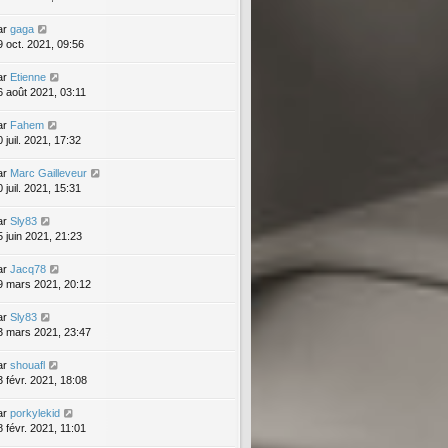
ar
gaga
9 oct. 2021, 09:56
ar
Etienne
6 août 2021, 03:11
ar
Fahem
 juil. 2021, 17:32
ar
Marc Gailleveur
 juil. 2021, 15:31
ar
Sly83
5 juin 2021, 21:23
ar
Jacq78
9 mars 2021, 20:12
ar
Sly83
3 mars 2021, 23:47
ar
shouafl
3 févr. 2021, 18:08
ar
porkylekid
8 févr. 2021, 11:01