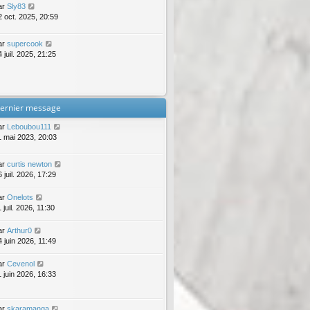
ar
Sly83
2 oct. 2025, 20:59
ar
supercook
 juil. 2025, 21:25
ernier message
ar
Leboubou111
1 mai 2023, 20:03
ar
curtis newton
 juil. 2026, 17:29
ar
Onelots
 juil. 2026, 11:30
ar
Arthur0
4 juin 2026, 11:49
ar
Cevenol
1 juin 2026, 16:33
ar
skaramanga