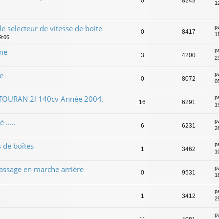
0
8243
12
le selecteur de vitesse de boite
p
0
8417
11
19:06
me
p
3
4200
2
e
p
0
8072
0
 TOURAN 2l 140cv Année 2004.
p
16
6291
1
.....
p
6
6231
2
s de boîtes
p
1
3462
1
passage en marche arrière
p
0
9531
1
p
1
3412
25
p