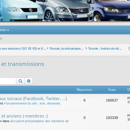
u Volkswagen Touran
res
er
ses versions I (V1 V2 V3) et II ...
Touran, la mécanique : moteurs, boites, transmissions, freins, direction, roues
Touran : boites de vitesses et transmissions
s et transmissions
Rechercher
Recherche avancée
Réponses
Vues
D
ux sociaux (Facebook, Twitter, ...)
p
6
166637
1
ans
Fonctionnement du site : avis, demande,
 et anciens ) membres :)
p
0
183339
1
» dans
Accueil et présentations des membres de