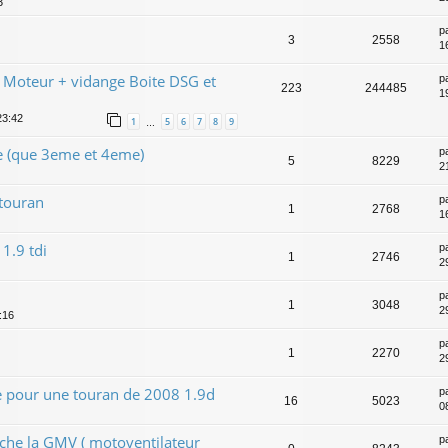
3
p
3
2558
1
Moteur + vidange Boite DSG et
p
223
244485
19
23:42
1
5
6
7
8
9
…
e (que 3eme et 4eme)
p
5
8229
2
touran
p
1
2768
1
1.9 tdi
p
1
2746
2
p
1
3048
2
:16
p
1
2270
2
pour une touran de 2008 1.9d
p
16
5023
0
enche la GMV ( motoventilateur
p