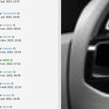
 juil. 2023, 12:57
ar
Tourandu59
 juil. 2023, 19:06
ar
resideur
3 avr. 2023, 09:54
ar
lolorobr
5 févr. 2023, 15:55
ar
malouka
9 nov. 2022, 16:43
ar
fab01
8 oct. 2022, 07:32
ar
suprajim
0 oct. 2022, 00:39
ar
ironsly
8 août 2022, 12:15
ar
locatpo
 juil. 2022, 18:06
ar
Sly83