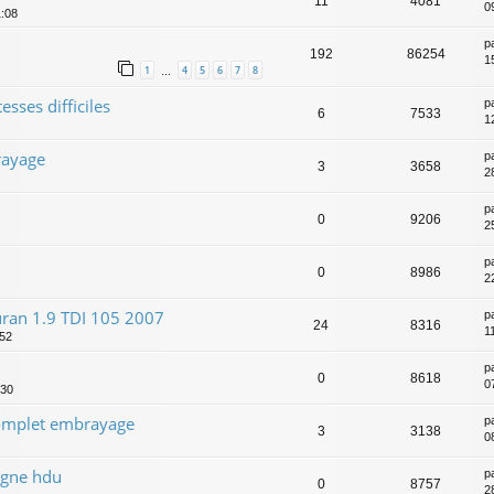
11
4081
09
1:08
p
192
86254
1
1
4
5
6
7
8
…
esses difficiles
p
6
7533
1
rayage
p
3
3658
2
p
0
9206
2
p
0
8986
2
ran 1.9 TDI 105 2007
p
24
8316
1
:52
p
0
8618
0
:30
complet embrayage
p
3
3138
0
e gne hdu
p
0
8757
2