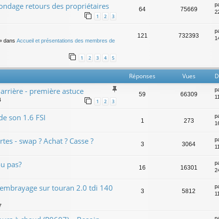
sondage retours des propriétaires
p
64
75669
2
1
2
3
p
121
732393
14
» dans
Accueil et présentations des membres de
1
2
3
4
5
Réponses
Vues
D
arrière - première astuce
p
59
66309
1
4
1
2
3
e son 1.6 FSI
p
1
273
16
rtes - swap ? Achat ? Casse ?
p
3
3064
11
ou pas?
p
16
16301
2
d'embrayage sur touran 2.0 tdi 140
p
3
5812
1
7
p