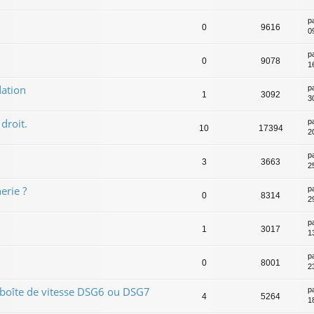
p
0
9616
0
p
0
9078
1
ation
p
1
3092
30
droit.
p
10
17394
20
p
3
3663
2
erie ?
p
0
8314
2
p
1
3017
1
p
0
8001
2
 boîte de vitesse DSG6 ou DSG7
p
4
5264
1