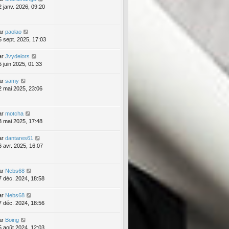
2 janv. 2026, 09:20
ar
paolao
5 sept. 2025, 17:03
ar
Jvydelors
5 juin 2025, 01:33
ar
samy
2 mai 2025, 23:06
ar
motcha
3 mai 2025, 17:48
ar
dantares61
6 avr. 2025, 16:07
ar
Nebs68
7 déc. 2024, 18:58
ar
Nebs68
7 déc. 2024, 18:56
ar
Boing
5 août 2024, 12:03