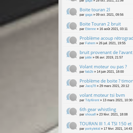
par
gaga
»
28 oct. 2021, 21:06
Boite touran 2l
par
gaga
»
09 oct. 2021, 09:56
Boite Touran 2 bruit
par
Etienne
»
16 août 2021, 03:11
Problème acoup rétrograd
par
Fahem
»
26 juil. 2021, 19:55
bruit provenant de l'avant 
par
julde
»
06 avr. 2019, 21:57
Volant moteur ou pas ?
par
fab2b
»
14 juin 2021, 18:00
Problème de boite ? timon
par
Jacq78
»
29 mars 2021, 20:12
volant moteur tsi bvm
par
Tdyférent
»
13 mars 2021, 10:30
6th gear whistling
par
shouafl
»
23 févr. 2021, 18:08
TOURAN III 1.4 TSI 150 et
par
porkylekid
»
17 févr. 2021, 14:43