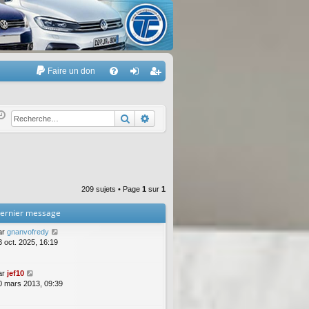
Faire un don
A
FA
on
’e
Q
ne
nr
Rechercher
Recherche avancée
xi
eg
on
ist
re
209 sujets • Page
1
sur
1
r
ernier message
ar
gnanvofredy
3 oct. 2025, 16:19
ar
jef10
0 mars 2013, 09:39