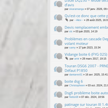
DSG6 DQ250 – Mode secou
d’avis
par
skaramanga
»
07 janv. 2026, 09:
Qu’est-ce donc que cette 
par
--Alex--
»
28 août 2025, 16:0
Devis remplacement embr
par
slc
»
03 juin 2020, 14:19
Problèmes en cascade De
volant moteur
par
samy
»
17 juin 2023, 15:34
Vidange boite 6 (FYG 02S)
par
amir
»
28 mars 2017, 19:15
Touran DSG6 2007 - PRND 
Défaut P1850
par
dantares61
»
16 avr. 2025, 15:41
boite dsg 6
par
Christopheen
»
03 oct. 2024, 21:
Dsg6 problème boite aut
par
Nebs68
»
07 déc. 2024, 18:56
patinage sur touran III 1.4