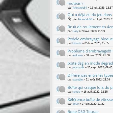
moteur )
par
Tourandu59
»
12 juil. 2023, 12:57
Qui a déjà eu du jeu dans 
par
Tourandu59
»
11 juil. 2023, 
Bruit de roulement en 4e
par
Cally
»
20 avr. 2023, 22:09
Pédale embrayage bloqué
par
lolorobr
»
05 févr. 2023, 15:55
Problème d'embrayage!!!
par
malouka
»
08 nov. 2022, 21:00
boite dsg en mode dégradé 
par
psychotik
»
23 sept. 2022, 09:45
Différences entre les type
par
suprajim
»
31 août 2022, 21:09
Boîte qui craque lors du 
par
ironsly
»
18 août 2022, 12:15
Référence boîte de vitesse
par
Seyo
»
27 juin 2022, 11:22
Boite DSG Touran