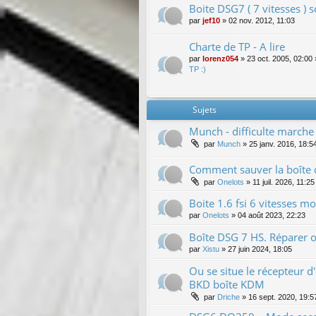
Boite DSG7 ( 7 vitesses ) 
par
jef10
»
02 nov. 2012, 11:03
Charte de TP - A lire
par
lorenz054
»
23 oct. 2005, 02:00
TP :)
Sujets
Munch - difficulte marche 
par
Munch
»
25 janv. 2016, 18:5
Comment sauver la boîte d
par
Onelots
»
11 juil. 2026, 11:25
Boite 1.6 fsi 6 vitesses mo
par
Onelots
»
04 août 2023, 22:23
Boîte DSG 7 HS. Réparer 
par
Xistu
»
27 juin 2024, 18:05
Ou se situe le récepteur 
BKD boîte KDM
par
Driche
»
16 sept. 2020, 19:5