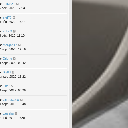
ar
Logan31
5 déc. 2020, 17:54
ar
stef78
8 déc. 2020, 19:27
ar
kalou3
3 déc. 2020, 11:16
ar
morgan17
7 sept. 2020, 14:16
ar
Driche
4 sept. 2020, 09:42
ar
Sly83
1 mars 2020, 16:22
ar
Hncf
9 sept. 2019, 00:29
ar
Criss83200
9 sept. 2019, 19:48
ar
Liezehg
7 août 2019, 19:36