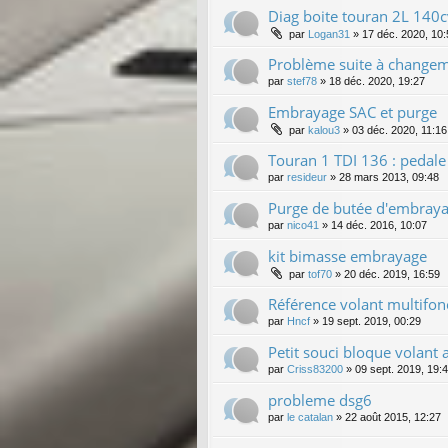
Diag boite touran 2L 140
par
Logan31
»
17 déc. 2020, 10:
Problème suite à change
par
stef78
»
18 déc. 2020, 19:27
Embrayage SAC et purge
par
kalou3
»
03 déc. 2020, 11:16
Touran 1 TDI 136 : pedal
par
resideur
»
28 mars 2013, 09:48
Purge de butée d'embraya
par
nico41
»
14 déc. 2016, 10:07
kit bimasse embrayage
par
tof70
»
20 déc. 2019, 16:59
Référence volant multifonc
par
Hncf
»
19 sept. 2019, 00:29
Petit souci bloque volan
par
Criss83200
»
09 sept. 2019, 19:
probleme dsg6
par
le catalan
»
22 août 2015, 12:27