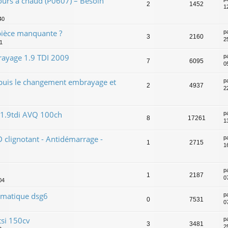
rs à chaud (P0607) – Besoin
2
1452
1
40
pièce manquante ?
p
3
2160
2
1
ayage 1.9 TDI 2009
p
7
6095
0
puis le changement embrayage et
p
2
4937
2
 1.9tdi AVQ 100ch
p
8
17261
1
clignotant - Antidémarrage -
p
1
2715
1
p
1
2187
0
04
omatique dsg6
p
0
7531
0
tsi 150cv
p
3
3481
2