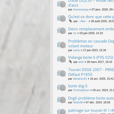
DSG6 DQ250 – Mode secou
d’avis
par
skaramanga
»
07 janv. 2026, 09:
Qu’est-ce donc que cette 
par
--Alex--
»
28 août 2025, 16:0
Devis remplacement embr
par
slc
»
03 juin 2020, 14:19
Problèmes en cascade De
volant moteur
par
samy
»
17 juin 2023, 15:34
Vidange boite 6 (FYG 02S)
par
amir
»
28 mars 2017, 19:15
Touran DSG6 2007 - PRND 
Défaut P1850
par
dantares61
»
16 avr. 2025, 15:41
boite dsg 6
par
Christopheen
»
03 oct. 2024, 21:
Dsg6 problème boite aut
par
Nebs68
»
07 déc. 2024, 18:56
patinage sur touran III 1.4