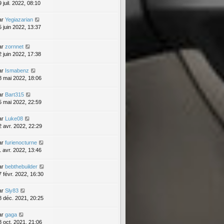
 juil. 2022, 08:10
ar
Yegiazarian
5 juin 2022, 13:37
ar
zornnet
2 juin 2022, 17:38
ar
Ismabenz
8 mai 2022, 18:06
ar
Bart315
5 mai 2022, 22:59
ar
Luke08
2 avr. 2022, 22:29
ar
furienocturne
1 avr. 2022, 13:46
ar
bebthebuilder
7 févr. 2022, 16:30
ar
Sly83
8 déc. 2021, 20:25
ar
gaga
8 oct. 2021, 21:06