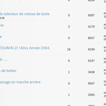
0
8206
12
le selecteur de vitesse de boite
p
0
8397
11
19:06
me
p
3
4179
2
e
p
0
8037
0
 TOURAN 2l 140cv Année 2004.
p
16
6249
1
.....
p
6
6197
2
s de boîtes
p
1
3438
1
passage en marche arrière
p
0
9507
1
p
1
3393
25
p