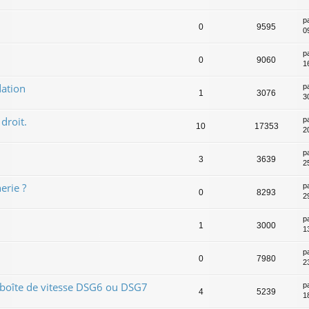
p
0
9595
0
p
0
9060
1
ation
p
1
3076
30
droit.
p
10
17353
20
p
3
3639
2
erie ?
p
0
8293
2
p
1
3000
1
p
0
7980
2
 boîte de vitesse DSG6 ou DSG7
p
4
5239
1