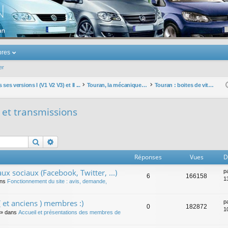
u Volkswagen Touran
res
er
ses versions I (V1 V2 V3) et II ...
Touran, la mécanique : moteurs, boites, transmissions, freins, direction, roues
Touran : boites de vitesses et transmissions
s et transmissions
Rechercher
Recherche avancée
Réponses
Vues
D
ux sociaux (Facebook, Twitter, ...)
p
6
166158
1
ans
Fonctionnement du site : avis, demande,
 et anciens ) membres :)
p
0
182872
1
» dans
Accueil et présentations des membres de