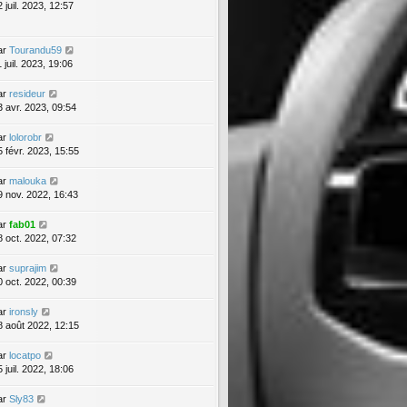
 juil. 2023, 12:57
ar
Tourandu59
 juil. 2023, 19:06
ar
resideur
3 avr. 2023, 09:54
ar
lolorobr
5 févr. 2023, 15:55
ar
malouka
9 nov. 2022, 16:43
ar
fab01
8 oct. 2022, 07:32
ar
suprajim
0 oct. 2022, 00:39
ar
ironsly
8 août 2022, 12:15
ar
locatpo
 juil. 2022, 18:06
ar
Sly83