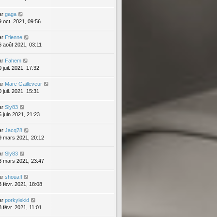
ar
gaga
9 oct. 2021, 09:56
ar
Etienne
6 août 2021, 03:11
ar
Fahem
 juil. 2021, 17:32
ar
Marc Gailleveur
 juil. 2021, 15:31
ar
Sly83
5 juin 2021, 21:23
ar
Jacq78
9 mars 2021, 20:12
ar
Sly83
3 mars 2021, 23:47
ar
shouafl
3 févr. 2021, 18:08
ar
porkylekid
8 févr. 2021, 11:01