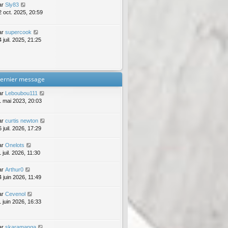
ar
Sly83
2 oct. 2025, 20:59
ar
supercook
 juil. 2025, 21:25
ernier message
ar
Leboubou111
1 mai 2023, 20:03
ar
curtis newton
 juil. 2026, 17:29
ar
Onelots
 juil. 2026, 11:30
ar
Arthur0
4 juin 2026, 11:49
ar
Cevenol
1 juin 2026, 16:33
ar
skaramanga