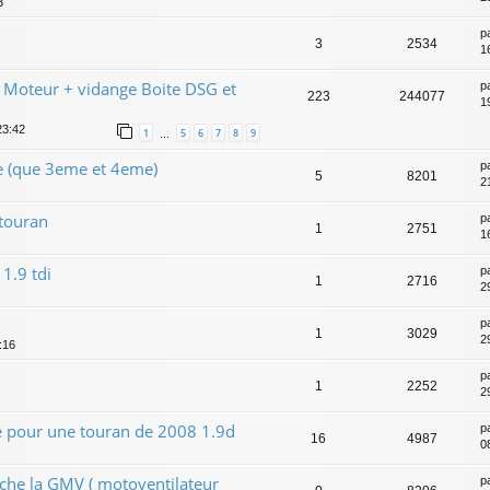
3
p
3
2534
1
Moteur + vidange Boite DSG et
p
223
244077
19
23:42
1
5
6
7
8
9
…
e (que 3eme et 4eme)
p
5
8201
2
touran
p
1
2751
1
1.9 tdi
p
1
2716
2
p
1
3029
2
:16
p
1
2252
2
pour une touran de 2008 1.9d
p
16
4987
0
enche la GMV ( motoventilateur
p