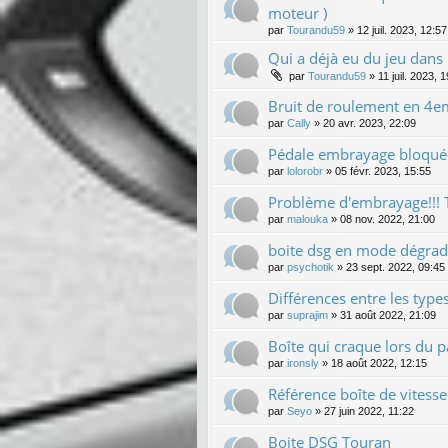
moteur )
par
Tourandu59
»
12 juil. 2023, 12:57
Qui a déjà eu du jeu dans 
par
Tourandu59
»
11 juil. 2023, 
Bruit de roulement en 4e
par
Cally
»
20 avr. 2023, 22:09
Pédale embrayage bloqué
par
lolorobr
»
05 févr. 2023, 15:55
Problème d'embrayage!!!
par
malouka
»
08 nov. 2022, 21:00
boite dsg en mode dégradé 
par
psychotik
»
23 sept. 2022, 09:45
Différences entre les type
par
suprajim
»
31 août 2022, 21:09
Boîte qui craque lors du 
par
ironsly
»
18 août 2022, 12:15
Référence boîte de vitesse
par
Seyo
»
27 juin 2022, 11:22
Boite DSG Touran