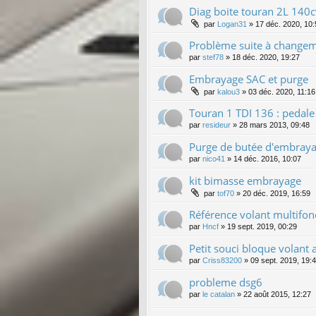
Diag boite touran 2L 140
par
Logan31
»
17 déc. 2020, 10:
Problème suite à change
par
stef78
»
18 déc. 2020, 19:27
Embrayage SAC et purge
par
kalou3
»
03 déc. 2020, 11:16
Touran 1 TDI 136 : pedal
par
resideur
»
28 mars 2013, 09:48
Purge de butée d'embraya
par
nico41
»
14 déc. 2016, 10:07
kit bimasse embrayage
par
tof70
»
20 déc. 2019, 16:59
Référence volant multifonc
par
Hncf
»
19 sept. 2019, 00:29
Petit souci bloque volan
par
Criss83200
»
09 sept. 2019, 19:
probleme dsg6
par
le catalan
»
22 août 2015, 12:27