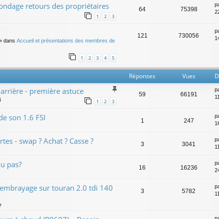
sondage retours des propriétaires
p
64
75398
2
1
2
3
p
121
730056
14
» dans
Accueil et présentations des membres de
1
2
3
4
5
Réponses
Vues
D
arrière - première astuce
p
59
66191
1
4
1
2
3
e son 1.6 FSI
p
1
247
16
rtes - swap ? Achat ? Casse ?
p
3
3041
11
ou pas?
p
16
16236
2
d'embrayage sur touran 2.0 tdi 140
p
3
5782
1
7
p