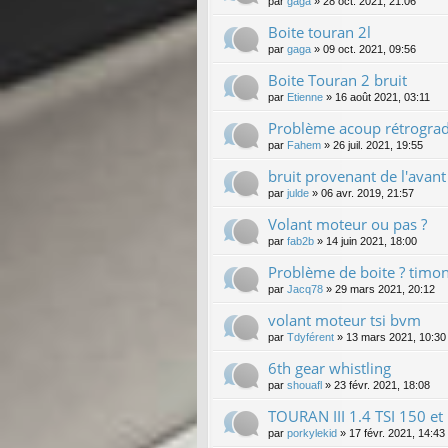
par
gaga
»
28 oct. 2021, 21:06
Boite touran 2l
par
gaga
»
09 oct. 2021, 09:56
Boite Touran 2 bruit
par
Etienne
»
16 août 2021, 03:11
Problème acoup rétrograd
par
Fahem
»
26 juil. 2021, 19:55
bruit provenant de l'avant 
par
julde
»
06 avr. 2019, 21:57
Volant moteur ou pas ?
par
fab2b
»
14 juin 2021, 18:00
Problème de boite ? timon
par
Jacq78
»
29 mars 2021, 20:12
volant moteur tsi bvm
par
Tdyférent
»
13 mars 2021, 10:30
6th gear whistling
par
shouafl
»
23 févr. 2021, 18:08
TOURAN III 1.4 TSI 150 et
par
porkylekid
»
17 févr. 2021, 14:43