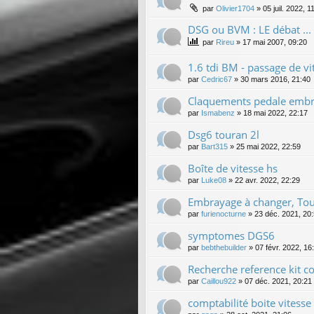
par
Olivier1704
»
05 juil. 2022, 1
DSG ou BVM : LE débat ...
par
Rireu
»
17 mai 2007, 09:20
1.6 tdi BM - passage de vit
par
Cedric67
»
30 mars 2016, 21:40
Claquements pedale emb
par
Ismabenz
»
18 mai 2022, 22:17
Dsg6 touran 2l
par
Bart315
»
25 mai 2022, 22:59
Boîte de vitesse hs
par
Luke08
»
22 avr. 2022, 22:29
Embrayage à changer, Tou
par
furienocturne
»
23 déc. 2021, 20
symptomes DGS6
par
bebthebuilder
»
07 févr. 2022, 16
Recherche reference kit 
par
Caillou922
»
07 déc. 2021, 20:21
comptabilité boite vitess