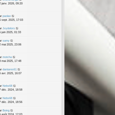
2 janv. 2026, 09:20
ar
paolao
5 sept. 2025, 17:03
ar
Jvydelors
5 juin 2025, 01:33
ar
samy
2 mai 2025, 23:06
ar
motcha
3 mai 2025, 17:48
ar
dantares61
6 avr. 2025, 16:07
ar
Nebs68
7 déc. 2024, 18:58
ar
Nebs68
7 déc. 2024, 18:56
ar
Boing
5 août 2024, 12:03