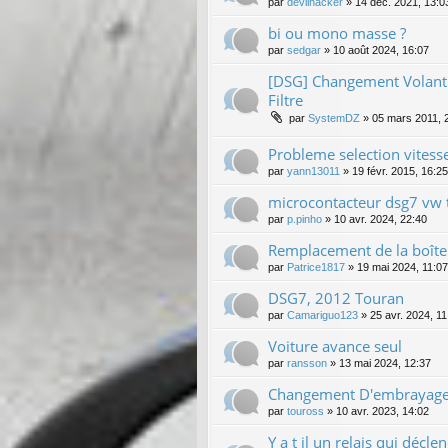
par
devilhacker
»
14 déc. 2021, 13:0
bi ou mono masse ?
par
sedgar
»
10 août 2024, 16:07
[DSG] Changement Volant 
Filtre
par
SystemDZ
»
05 mars 2011, 
Probleme selection vitess
par
yann13011
»
19 févr. 2015, 16:25
microcontacteur dsg7 vw 
par
p.pinho
»
10 avr. 2024, 22:40
Remplacement de la boîte 
par
Patrice1817
»
19 mai 2024, 11:07
DSG7, 2012 Touran
par
Camariguo123
»
25 avr. 2024, 11
Voiture avance seul
par
ransson
»
13 mai 2024, 12:37
Changement D'embrayage 
par
touross
»
10 avr. 2023, 14:02
Y a t il un relais qui décl