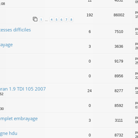
11
4052
09
1:08
p
192
86002
1
1
4
5
6
7
8
…
esses difficiles
p
6
7510
1
rayage
p
3
3636
2
p
0
9179
2
p
0
8956
2
ran 1.9 TDI 105 2007
p
24
8277
1
:52
p
0
8592
0
:30
complet embrayage
p
3
3111
0
e gne hdu
p
0
8732
2