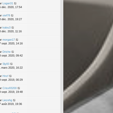
ar
Logan31
5 déc. 2020, 17:54
ar
stef78
8 déc. 2020, 19:27
ar
kalou3
3 déc. 2020, 11:16
ar
morgan17
7 sept. 2020, 14:16
ar
Driche
4 sept. 2020, 09:42
ar
Sly83
1 mars 2020, 16:22
ar
Hncf
9 sept. 2019, 00:29
ar
Criss83200
9 sept. 2019, 19:48
ar
Liezehg
7 août 2019, 19:36