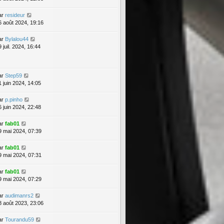
ar
resideur
6 août 2024, 19:16
ar
Bylalou44
 juil. 2024, 16:44
ar
Step59
1 juin 2024, 14:05
ar
p.pinho
6 juin 2024, 22:48
ar
fab01
9 mai 2024, 07:39
ar
fab01
9 mai 2024, 07:31
ar
fab01
9 mai 2024, 07:29
ar
audimanrs2
8 août 2023, 23:06
ar
Tourandu59