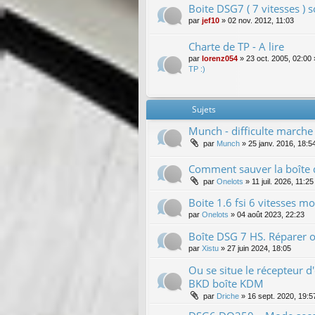
Boite DSG7 ( 7 vitesses ) 
par
jef10
»
02 nov. 2012, 11:03
Charte de TP - A lire
par
lorenz054
»
23 oct. 2005, 02:00
TP :)
Sujets
Munch - difficulte marche 
par
Munch
»
25 janv. 2016, 18:5
Comment sauver la boîte d
par
Onelots
»
11 juil. 2026, 11:25
Boite 1.6 fsi 6 vitesses mo
par
Onelots
»
04 août 2023, 22:23
Boîte DSG 7 HS. Réparer 
par
Xistu
»
27 juin 2024, 18:05
Ou se situe le récepteur 
BKD boîte KDM
par
Driche
»
16 sept. 2020, 19:5