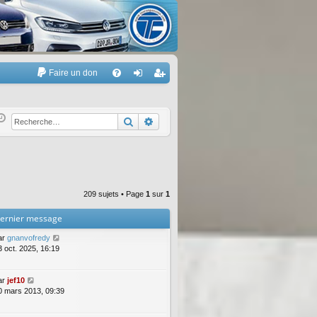
Faire un don
A
FA
on
’e
Q
ne
nr
Rechercher
Recherche avancée
xi
eg
on
ist
re
209 sujets • Page
1
sur
1
r
ernier message
ar
gnanvofredy
3 oct. 2025, 16:19
ar
jef10
0 mars 2013, 09:39