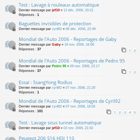
Test : Lavage à rouleaux automatique
Dernier message par
jef10
«
13 déc. 2006, 20:21
Réponses :
1
Baguettes invisibles de protection
Dernier message par
cyril92
«
08 déc. 2006, 22:49
Mondial de l'Auto 2006 - Reportages de Gaby
Dernier message par
Gaby
«
18 nov. 2006, 16:08
Réponses :
37
1
2
Mondial de l'Auto 2006 - Reportages de Pedro 95
Dernier message par
Pedro 95
«
09 nov. 2006, 22:17
Réponses :
37
1
2
Essai : SsangYong Rodius
Dernier message par
cyril92
«
07 nov. 2006, 21:20
Réponses :
1
Mondial de l'Auto 2006 - Reportages de Cyril92
Dernier message par
cyril92
«
07 nov. 2006, 18:55
Réponses :
101
1
2
3
4
5
Test : Lavage sous tunnel automatique
Dernier message par
jef10
«
02 nov. 2006, 21:02
Peugeot 206 S16 HDI 110