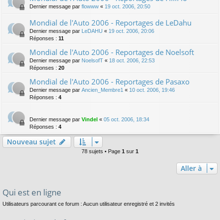
Dernier message par
flowww
«
19 oct. 2006, 20:50
Mondial de l'Auto 2006 - Reportages de LeDahu
Dernier message par
LeDAHU
«
19 oct. 2006, 20:06
Réponses :
11
Mondial de l'Auto 2006 - Reportages de Noelsoft
Dernier message par
NoelsofT
«
18 oct. 2006, 22:53
Réponses :
20
Mondial de l'Auto 2006 - Reportages de Pasaxo
Dernier message par
Ancien_Membre1
«
10 oct. 2006, 19:46
Réponses :
4
Dernier message par
Vindel
«
05 oct. 2006, 18:34
Réponses :
4
Nouveau sujet
78 sujets • Page
1
sur
1
Aller à
Qui est en ligne
Utilisateurs parcourant ce forum : Aucun utilisateur enregistré et 2 invités