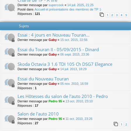
Charte de TP - A lire
Dernier message par
supercook
«
14 juil. 2025, 21:25
Posté dans
Accueil et présentations des membres de TP :)
Réponses :
121
1
2
3
4
5
Sujets
Essai : 4 jours en Nouveau Touran...
Dernier message par
Gaby
«
15 oct. 2015, 22:56
Essai du Touran II - 05/09/2015 - Dinard
Dernier message par
Gaby
«
06 sept. 2015, 23:36
Skoda Octavia 3 1.6 TDI 105 Ch DSG7 Elegance
Dernier message par
Gaby
«
14 juil. 2013, 18:29
Essai du Nouveau Touran
Dernier message par
Gaby
«
05 nov. 2010, 16:59
Réponses :
1
Les Hôtesses du salon de l'auto 2010 - Pedro
Dernier message par
Pedro 95
«
13 oct. 2010, 23:10
Réponses :
17
Salon de l'auto 2010
Dernier message par
Pedro 95
«
11 oct. 2010, 23:26
Réponses :
27
1
2