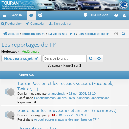
TouranPassion
Accueil
Faire un don
Le forum des propriétaires ou futurs acquéreurs du Volkswagen Touran
cc
Rechercher
or
Connexion
e
S’enregistrer
on
’e
ès
u
m
ne
nr
R
Accueil
Index du forum
La vie du site TP :)
Les reportages de TP
e
ra
m
br
xi
eg
Les reportages de TP
c
pi
s
es
on
ist
Modérateur :
Modérateurs
h
Rechercher
Recherche av
Nouveau sujet
de
re
e
r
78 sujets • Page
1
sur
1
r
c
Annonces
h
TouranPassion et les réseaux sociaux (Facebook,
e
Twitter, ...)
r
Dernier message par
gnanvofredy
«
13 oct. 2025, 16:19
Posté dans
Fonctionnement du site : avis, demande, observations, ...
Réponses :
6
Guide pour les nouveaux ( et anciens ) membres :)
Dernier message par
jef10
«
10 mars 2013, 09:39
Posté dans
Accueil et présentations des membres de TP :)