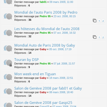
Dernier message par
fab01
«
09 mars 2009, 11:00
Réponses :
6
Mondial de l'auto Paris 2008 by Pedro
Dernier message par
Pedro 95
«
23 oct. 2008, 00:15
Réponses :
36
1
2
Les hôtesses du Mondial de l'auto 2008
Dernier message par
Pedro 95
«
07 oct. 2008, 16:32
Réponses :
32
1
2
Mondial Auto de Paris 2008 by Gaby
Dernier message par
Gaby
«
05 oct. 2008, 17:19
Réponses :
14
Touran by DSP
Dernier message par
Pedro 95
«
07 juil. 2008, 21:57
Réponses :
9
Mon week-end en Tiguan
Dernier message par
Gaby
«
18 mars 2008, 22:51
Réponses :
6
Salon de Genève 2008 par fab01 et Gaby
Dernier message par
Gaby
«
08 mars 2008, 18:40
Réponses :
14
Salon de Genève 2008 par Gaspi25
Dernier message par
Gaspi25
«
07 mars 2008, 23:04