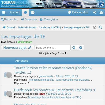
TouranPassion
Accueil
Faire un don
Le forum des propriétaires ou futurs acquéreurs du Volkswagen Touran
cc
Rechercher
or
Connexion
e
S’enregistrer
on
’e
ès
u
m
ne
nr
R
Accueil
Index du forum
La vie du site TP :)
Les reportages de TP
e
ra
m
br
xi
eg
Les reportages de TP
c
pi
s
es
on
ist
Modérateur :
Modérateurs
h
Rechercher
Recherche av
Nouveau sujet
de
re
e
r
78 sujets • Page
1
sur
1
r
c
Annonces
h
TouranPassion et les réseaux sociaux (Facebook,
e
Twitter, ...)
r
Dernier message par
gnanvofredy
«
13 oct. 2025, 16:19
Posté dans
Fonctionnement du site : avis, demande, observations, ...
Réponses :
6
Guide pour les nouveaux ( et anciens ) membres :)
Dernier message par
jef10
«
10 mars 2013, 09:39
Posté dans
Accueil et présentations des membres de TP :)