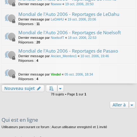
Dernier message par
flowww
«
19 oct. 2006, 20:50
Mondial de l'Auto 2006 - Reportages de LeDahu
Dernier message par
LeDAHU
«
19 oct. 2006, 20:06
Réponses :
11
Mondial de l'Auto 2006 - Reportages de Noelsoft
Dernier message par
NoelsofT
«
18 oct. 2006, 22:53
Réponses :
20
Mondial de l'Auto 2006 - Reportages de Pasaxo
Dernier message par
Ancien_Membre1
«
10 oct. 2006, 19:46
Réponses :
4
Dernier message par
Vindel
«
05 oct. 2006, 18:34
Réponses :
4
Nouveau sujet
78 sujets • Page
1
sur
1
Aller à
Qui est en ligne
Utilisateurs parcourant ce forum : Aucun utilisateur enregistré et 1 invité