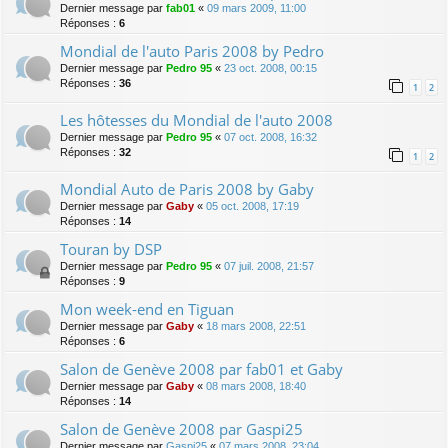
Dernier message par
fab01
«
09 mars 2009, 11:00
Réponses :
6
Mondial de l'auto Paris 2008 by Pedro
Dernier message par
Pedro 95
«
23 oct. 2008, 00:15
Réponses :
36
1
2
Les hôtesses du Mondial de l'auto 2008
Dernier message par
Pedro 95
«
07 oct. 2008, 16:32
Réponses :
32
1
2
Mondial Auto de Paris 2008 by Gaby
Dernier message par
Gaby
«
05 oct. 2008, 17:19
Réponses :
14
Touran by DSP
Dernier message par
Pedro 95
«
07 juil. 2008, 21:57
Réponses :
9
Mon week-end en Tiguan
Dernier message par
Gaby
«
18 mars 2008, 22:51
Réponses :
6
Salon de Genève 2008 par fab01 et Gaby
Dernier message par
Gaby
«
08 mars 2008, 18:40
Réponses :
14
Salon de Genève 2008 par Gaspi25
Dernier message par
Gaspi25
«
07 mars 2008, 23:04