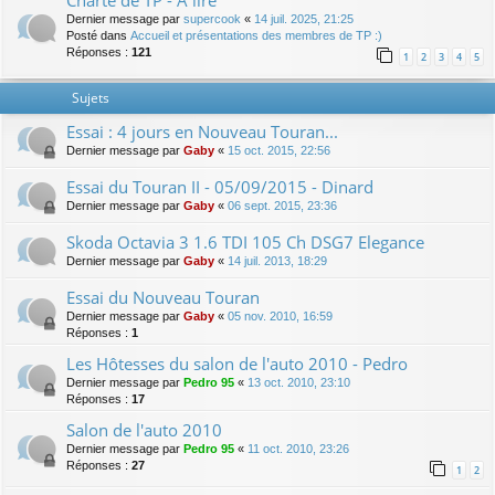
Charte de TP - A lire
Dernier message par
supercook
«
14 juil. 2025, 21:25
Posté dans
Accueil et présentations des membres de TP :)
Réponses :
121
1
2
3
4
5
Sujets
Essai : 4 jours en Nouveau Touran...
Dernier message par
Gaby
«
15 oct. 2015, 22:56
Essai du Touran II - 05/09/2015 - Dinard
Dernier message par
Gaby
«
06 sept. 2015, 23:36
Skoda Octavia 3 1.6 TDI 105 Ch DSG7 Elegance
Dernier message par
Gaby
«
14 juil. 2013, 18:29
Essai du Nouveau Touran
Dernier message par
Gaby
«
05 nov. 2010, 16:59
Réponses :
1
Les Hôtesses du salon de l'auto 2010 - Pedro
Dernier message par
Pedro 95
«
13 oct. 2010, 23:10
Réponses :
17
Salon de l'auto 2010
Dernier message par
Pedro 95
«
11 oct. 2010, 23:26
Réponses :
27
1
2