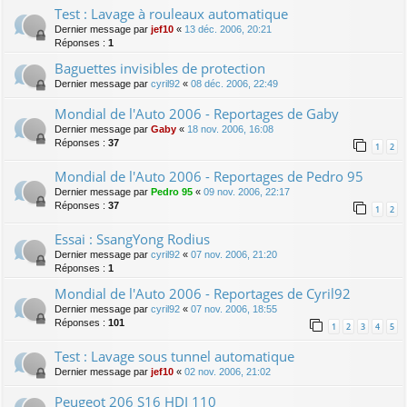
Test : Lavage à rouleaux automatique
Dernier message par
jef10
«
13 déc. 2006, 20:21
Réponses :
1
Baguettes invisibles de protection
Dernier message par
cyril92
«
08 déc. 2006, 22:49
Mondial de l'Auto 2006 - Reportages de Gaby
Dernier message par
Gaby
«
18 nov. 2006, 16:08
Réponses :
37
1
2
Mondial de l'Auto 2006 - Reportages de Pedro 95
Dernier message par
Pedro 95
«
09 nov. 2006, 22:17
Réponses :
37
1
2
Essai : SsangYong Rodius
Dernier message par
cyril92
«
07 nov. 2006, 21:20
Réponses :
1
Mondial de l'Auto 2006 - Reportages de Cyril92
Dernier message par
cyril92
«
07 nov. 2006, 18:55
Réponses :
101
1
2
3
4
5
Test : Lavage sous tunnel automatique
Dernier message par
jef10
«
02 nov. 2006, 21:02
Peugeot 206 S16 HDI 110