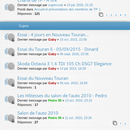
Charte de TP - A lire
Dernier message par
supercook
«
14 juil. 2025, 21:25
Posté dans
Accueil et présentations des membres de TP :)
Réponses :
121
1
2
3
4
5
Sujets
Essai : 4 jours en Nouveau Touran...
Dernier message par
Gaby
«
15 oct. 2015, 22:56
Essai du Touran II - 05/09/2015 - Dinard
Dernier message par
Gaby
«
06 sept. 2015, 23:36
Skoda Octavia 3 1.6 TDI 105 Ch DSG7 Elegance
Dernier message par
Gaby
«
14 juil. 2013, 18:29
Essai du Nouveau Touran
Dernier message par
Gaby
«
05 nov. 2010, 16:59
Réponses :
1
Les Hôtesses du salon de l'auto 2010 - Pedro
Dernier message par
Pedro 95
«
13 oct. 2010, 23:10
Réponses :
17
Salon de l'auto 2010
Dernier message par
Pedro 95
«
11 oct. 2010, 23:26
Réponses :
27
1
2