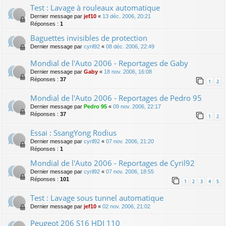
Test : Lavage à rouleaux automatique
Dernier message par
jef10
«
13 déc. 2006, 20:21
Réponses :
1
Baguettes invisibles de protection
Dernier message par
cyril92
«
08 déc. 2006, 22:49
Mondial de l'Auto 2006 - Reportages de Gaby
Dernier message par
Gaby
«
18 nov. 2006, 16:08
Réponses :
37
1
2
Mondial de l'Auto 2006 - Reportages de Pedro 95
Dernier message par
Pedro 95
«
09 nov. 2006, 22:17
Réponses :
37
1
2
Essai : SsangYong Rodius
Dernier message par
cyril92
«
07 nov. 2006, 21:20
Réponses :
1
Mondial de l'Auto 2006 - Reportages de Cyril92
Dernier message par
cyril92
«
07 nov. 2006, 18:55
Réponses :
101
1
2
3
4
5
Test : Lavage sous tunnel automatique
Dernier message par
jef10
«
02 nov. 2006, 21:02
Peugeot 206 S16 HDI 110