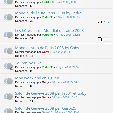
Dernier message par
fab01
«
09 mars 2009, 11:00
Réponses :
6
Mondial de l'auto Paris 2008 by Pedro
Dernier message par
Pedro 95
«
23 oct. 2008, 00:15
Réponses :
36
1
2
Les hôtesses du Mondial de l'auto 2008
Dernier message par
Pedro 95
«
07 oct. 2008, 16:32
Réponses :
32
1
2
Mondial Auto de Paris 2008 by Gaby
Dernier message par
Gaby
«
05 oct. 2008, 17:19
Réponses :
14
Touran by DSP
Dernier message par
Pedro 95
«
07 juil. 2008, 21:57
Réponses :
9
Mon week-end en Tiguan
Dernier message par
Gaby
«
18 mars 2008, 22:51
Réponses :
6
Salon de Genève 2008 par fab01 et Gaby
Dernier message par
Gaby
«
08 mars 2008, 18:40
Réponses :
14
Salon de Genève 2008 par Gaspi25
Dernier message par
Gaspi25
«
07 mars 2008, 23:04