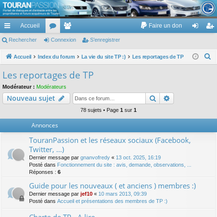
TouranPassion
Accueil
Faire un don
Le forum des propriétaires ou futurs acquéreurs du Volkswagen Touran
cc
Rechercher
or
Connexion
e
S’enregistrer
on
’e
ès
u
m
ne
nr
R
Accueil
Index du forum
La vie du site TP :)
Les reportages de TP
e
ra
m
br
xi
eg
Les reportages de TP
c
pi
s
es
on
ist
Modérateur :
Modérateurs
h
Rechercher
Recherche av
Nouveau sujet
de
re
e
r
78 sujets • Page
1
sur
1
r
c
Annonces
h
TouranPassion et les réseaux sociaux (Facebook,
e
Twitter, ...)
r
Dernier message par
gnanvofredy
«
13 oct. 2025, 16:19
Posté dans
Fonctionnement du site : avis, demande, observations, ...
Réponses :
6
Guide pour les nouveaux ( et anciens ) membres :)
Dernier message par
jef10
«
10 mars 2013, 09:39
Posté dans
Accueil et présentations des membres de TP :)