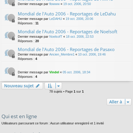
Dernier message par
flowww
«
19 oct. 2006, 20:50
Mondial de l'Auto 2006 - Reportages de LeDahu
Dernier message par
LeDAHU
«
19 oct. 2006, 20:06
Réponses :
11
Mondial de l'Auto 2006 - Reportages de Noelsoft
Dernier message par
NoelsofT
«
18 oct. 2006, 22:53
Réponses :
20
Mondial de l'Auto 2006 - Reportages de Pasaxo
Dernier message par
Ancien_Membre1
«
10 oct. 2006, 19:46
Réponses :
4
Dernier message par
Vindel
«
05 oct. 2006, 18:34
Réponses :
4
Nouveau sujet
78 sujets • Page
1
sur
1
Aller à
Qui est en ligne
Utilisateurs parcourant ce forum : Aucun utilisateur enregistré et 1 invité