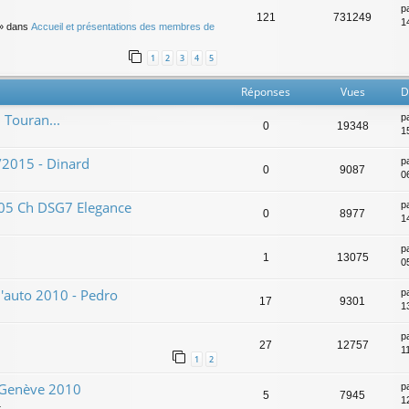
p
121
731249
14
» dans
Accueil et présentations des membres de
1
2
3
4
5
Réponses
Vues
D
 Touran...
p
0
19348
1
9/2015 - Dinard
p
0
9087
0
105 Ch DSG7 Elegance
p
0
8977
14
p
1
13075
0
l'auto 2010 - Pedro
p
17
9301
1
p
27
12757
1
1
2
 Genève 2010
p
5
7945
1
4