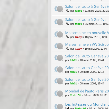
Salon de l'auto à Genève (
par
fab01
»
11 mars 2010, 22:10
Salon de l'auto à Genève
par
fab01
»
05 mars 2010, 19:5
Ma semaine en nouvelle 
par
Gaby
»
18 janv. 2010, 12:00
Ma semaine en VW Sciroc
par
Gaby
»
19 mai 2009, 17:04
Salon de l'auto Genève 20
par
fab01
»
10 mars 2009, 13:41
Salon de l'auto Genève 200
par
fab01
»
09 mars 2009, 12:13
Salon de l'auto Genève 200
par
fab01
»
08 mars 2009, 15:44
Mondial de l'auto Paris 2
par
Pedro 95
»
06 oct. 2008, 01:22
Les hôtesses du Mondial d
par
Pedro 95
»
07 oct. 2008, 01