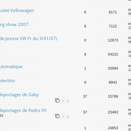
Suite) Volkswagen
p
0
8171
0
ning show 2007
p
6
7122
2
e presse VW Fr du 3/01/07)
p
0
12673
0
2
2
p
6
54215
1
automatique
p
1
20994
1
otection
p
0
8943
0
 Reportages de Gaby
p
37
15789
1
1
2
 Reportages de Pedro 95
p
37
23483
0
:15
1
2
p
1
24853
0