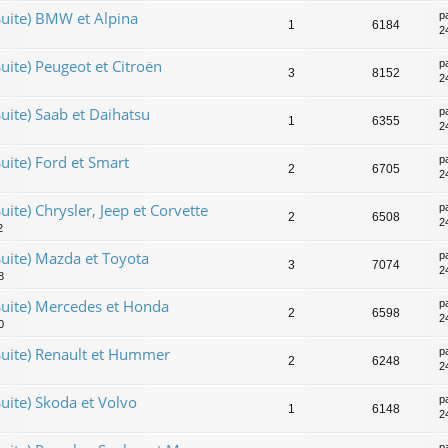
Suite) BMW et Alpina
p
1
6184
2
uite) Peugeot et Citroën
p
3
8152
2
uite) Saab et Daihatsu
p
1
6355
2
uite) Ford et Smart
p
2
6705
2
ite) Chrysler, Jeep et Corvette
p
2
6508
2
2
uite) Mazda et Toyota
p
3
7074
2
8
Suite) Mercedes et Honda
p
2
6598
2
0
Suite) Renault et Hummer
p
2
6248
2
uite) Skoda et Volvo
p
1
6148
2
p