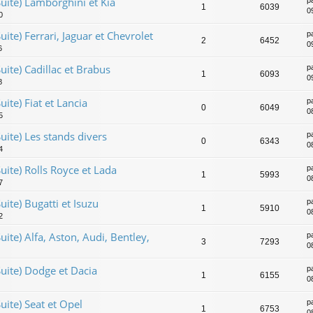
uite) Lamborghini et Kia
1
6039
0
0
ite) Ferrari, Jaguar et Chevrolet
p
2
6452
0
6
ite) Cadillac et Brabus
p
1
6093
0
8
ite) Fiat et Lancia
p
0
6049
0
5
uite) Les stands divers
p
0
6343
0
4
uite) Rolls Royce et Lada
p
1
5993
0
7
ite) Bugatti et Isuzu
p
1
5910
0
2
ite) Alfa, Aston, Audi, Bentley,
p
3
7293
0
uite) Dodge et Dacia
p
1
6155
0
uite) Seat et Opel
p
1
6753
0