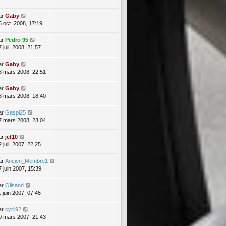
ar
Gaby
5 oct. 2008, 17:19
ar
Pedro 95
 juil. 2008, 21:57
ar
Gaby
8 mars 2008, 22:51
ar
Gaby
8 mars 2008, 18:40
ar
Gaspi25
7 mars 2008, 23:04
ar
jef10
 juil. 2007, 22:25
ar
Ancien_Membre1
7 juin 2007, 15:39
ar
Olisand
1 juin 2007, 07:45
ar
cyril92
0 mars 2007, 21:43