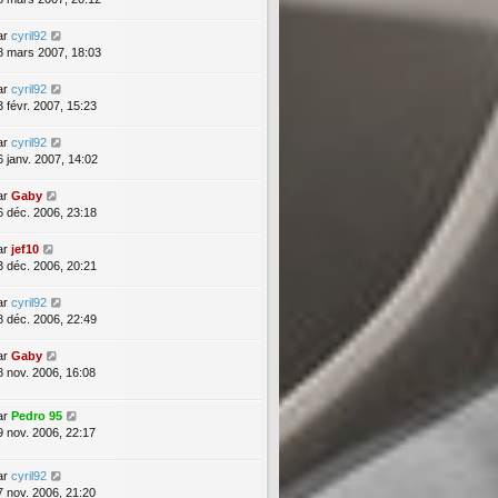
ar
cyril92
8 mars 2007, 18:03
ar
cyril92
3 févr. 2007, 15:23
ar
cyril92
6 janv. 2007, 14:02
ar
Gaby
6 déc. 2006, 23:18
ar
jef10
3 déc. 2006, 20:21
ar
cyril92
8 déc. 2006, 22:49
ar
Gaby
8 nov. 2006, 16:08
ar
Pedro 95
9 nov. 2006, 22:17
ar
cyril92
7 nov. 2006, 21:20