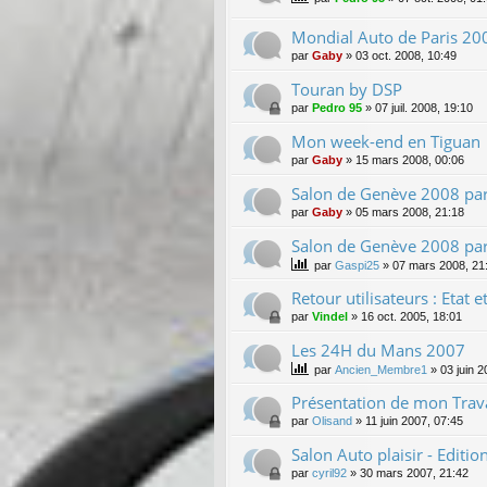
Mondial Auto de Paris 20
par
Gaby
»
03 oct. 2008, 10:49
Touran by DSP
par
Pedro 95
»
07 juil. 2008, 19:10
Mon week-end en Tiguan
par
Gaby
»
15 mars 2008, 00:06
Salon de Genève 2008 par
par
Gaby
»
05 mars 2008, 21:18
Salon de Genève 2008 pa
par
Gaspi25
»
07 mars 2008, 21
Retour utilisateurs : Etat 
par
Vindel
»
16 oct. 2005, 18:01
Les 24H du Mans 2007
par
Ancien_Membre1
»
03 juin 
Présentation de mon Trava
par
Olisand
»
11 juin 2007, 07:45
Salon Auto plaisir - Editi
par
cyril92
»
30 mars 2007, 21:42