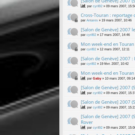
[Salon de Genève] 2007 (S
par
cyril92
»
09 mars 2007, 15:5
Cross-Touran : reportage
par
Antares
»
19 mars 2007, 10:46
[Salon de Genève] 2007 le
par
cyril92
»
17 mars 2007, 14:46
Mon week-end en Touran V
par
cyril92
»
12 mars 2007, 12:11
[Salon de Genève] 2007 : 
par
cyril92
»
19 févr. 2007, 10:42
Mon week-end en Touran
par
Gaby
»
10 mars 2007, 09:14
[Salon de Genève] 2007 (S
par
cyril92
»
09 mars 2007, 15:3
[Salon de Genève] 2007 (S
par
cyril92
»
09 mars 2007, 15:2
[Salon de Genève] 2007 (S
Rover
par
cyril92
»
09 mars 2007, 15:0