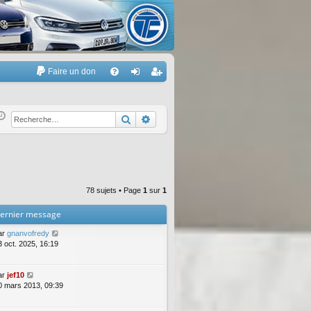
Faire un don
A
FA
on
’e
Q
ne
nr
Rechercher
Recherche avancée
xi
eg
on
ist
re
78 sujets • Page
1
sur
1
r
ernier message
ar
gnanvofredy
3 oct. 2025, 16:19
ar
jef10
0 mars 2013, 09:39