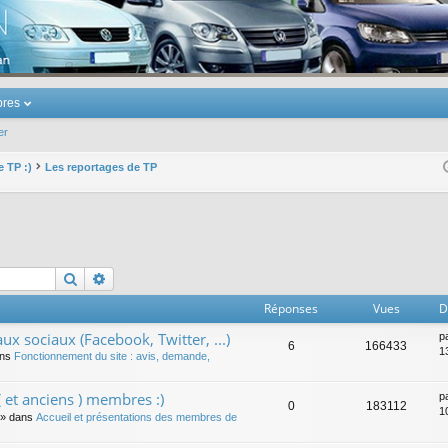
u Volkswagen Touran
res
er
e TP :)
Les reportages de TP
Rechercher
Recherche avancée
Réponses
Vues
D
ux sociaux (Facebook, Twitter, ...)
p
6
166433
1
ans
Fonctionnement du site : avis, demande,
 et anciens ) membres :)
p
0
183112
1
» dans
Accueil et présentations des membres de