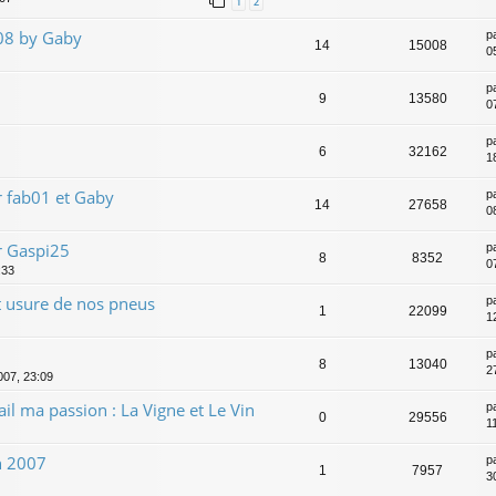
1
2
08 by Gaby
p
14
15008
0
p
9
13580
07
p
6
32162
1
 fab01 et Gaby
p
14
27658
0
r Gaspi25
p
8
8352
0
:33
et usure de nos pneus
p
1
22099
12
p
8
13040
2
2007, 23:09
il ma passion : La Vigne et Le Vin
p
0
29556
1
on 2007
p
1
7957
3