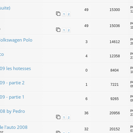
suite)
p
49
15300
1
1
2
p
49
15036
1
9
1
2
Volkswagen Polo
p
3
14612
2
co
p
4
12358
2
09 les hotesses
p
0
8404
1
9 - partie 2
p
1
7221
0
9 - partie 1
p
6
9265
0
008 by Pedro
p
36
20956
2
1
2
e l'auto 2008
p
32
20152
0
:07