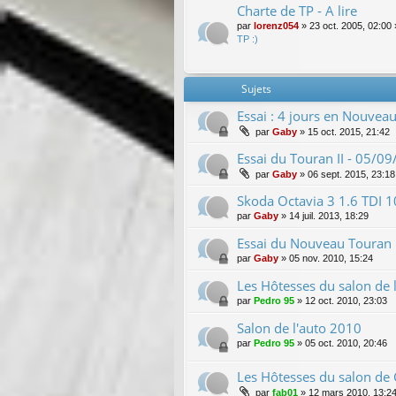
Charte de TP - A lire
par
lorenz054
»
23 oct. 2005, 02:00
TP :)
Sujets
Essai : 4 jours en Nouveau
par
Gaby
»
15 oct. 2015, 21:42
Essai du Touran II - 05/0
par
Gaby
»
06 sept. 2015, 23:18
Skoda Octavia 3 1.6 TDI 
par
Gaby
»
14 juil. 2013, 18:29
Essai du Nouveau Touran
par
Gaby
»
05 nov. 2010, 15:24
Les Hôtesses du salon de 
par
Pedro 95
»
12 oct. 2010, 23:03
Salon de l'auto 2010
par
Pedro 95
»
05 oct. 2010, 20:46
Les Hôtesses du salon de
par
fab01
»
12 mars 2010, 13:2