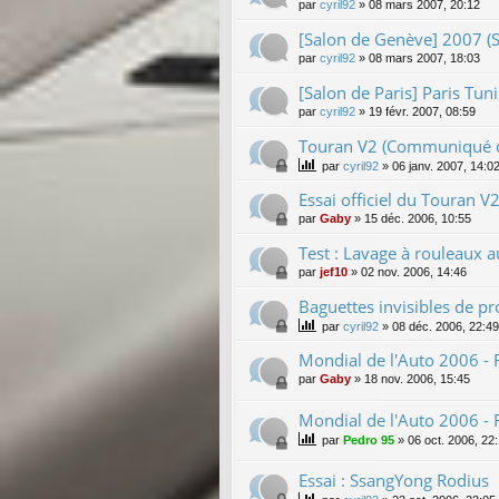
par
cyril92
»
08 mars 2007, 20:12
[Salon de Genève] 2007 (
par
cyril92
»
08 mars 2007, 18:03
[Salon de Paris] Paris Tu
par
cyril92
»
19 févr. 2007, 08:59
Touran V2 (Communiqué d
par
cyril92
»
06 janv. 2007, 14:0
Essai officiel du Touran V
par
Gaby
»
15 déc. 2006, 10:55
Test : Lavage à rouleaux 
par
jef10
»
02 nov. 2006, 14:46
Baguettes invisibles de pr
par
cyril92
»
08 déc. 2006, 22:49
Mondial de l'Auto 2006 -
par
Gaby
»
18 nov. 2006, 15:45
Mondial de l'Auto 2006 -
par
Pedro 95
»
06 oct. 2006, 22
Essai : SsangYong Rodius