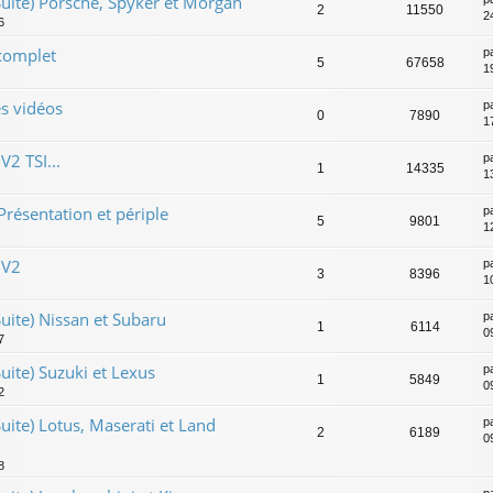
uite) Porsche, Spyker et Morgan
2
11550
2
6
 complet
p
5
67658
1
s vidéos
p
0
7890
1
2 TSI...
p
1
14335
1
Présentation et périple
p
5
9801
1
 V2
p
3
8396
1
uite) Nissan et Subaru
p
1
6114
0
7
uite) Suzuki et Lexus
p
1
5849
0
2
uite) Lotus, Maserati et Land
p
2
6189
0
8
p