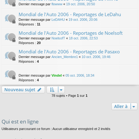
Dernier message par
flowww
«
19 oct. 2006, 20:50
Mondial de l'Auto 2006 - Reportages de LeDahu
Dernier message par
LeDAHU
«
19 oct. 2006, 20:06
Réponses :
11
Mondial de l'Auto 2006 - Reportages de Noelsoft
Dernier message par
NoelsofT
«
18 oct. 2006, 22:53
Réponses :
20
Mondial de l'Auto 2006 - Reportages de Pasaxo
Dernier message par
Ancien_Membre1
«
10 oct. 2006, 19:46
Réponses :
4
Dernier message par
Vindel
«
05 oct. 2006, 18:34
Réponses :
4
Nouveau sujet
78 sujets • Page
1
sur
1
Aller à
Qui est en ligne
Utilisateurs parcourant ce forum : Aucun utilisateur enregistré et 2 invités