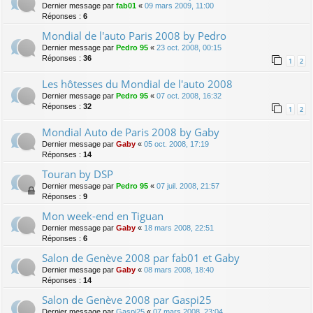
Dernier message par
fab01
«
09 mars 2009, 11:00
Réponses :
6
Mondial de l'auto Paris 2008 by Pedro
Dernier message par
Pedro 95
«
23 oct. 2008, 00:15
Réponses :
36
1
2
Les hôtesses du Mondial de l'auto 2008
Dernier message par
Pedro 95
«
07 oct. 2008, 16:32
Réponses :
32
1
2
Mondial Auto de Paris 2008 by Gaby
Dernier message par
Gaby
«
05 oct. 2008, 17:19
Réponses :
14
Touran by DSP
Dernier message par
Pedro 95
«
07 juil. 2008, 21:57
Réponses :
9
Mon week-end en Tiguan
Dernier message par
Gaby
«
18 mars 2008, 22:51
Réponses :
6
Salon de Genève 2008 par fab01 et Gaby
Dernier message par
Gaby
«
08 mars 2008, 18:40
Réponses :
14
Salon de Genève 2008 par Gaspi25
Dernier message par
Gaspi25
«
07 mars 2008, 23:04