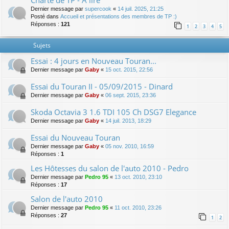
Charte de TP - A lire
Dernier message par
supercook
«
14 juil. 2025, 21:25
Posté dans
Accueil et présentations des membres de TP :)
Réponses :
121
1
2
3
4
5
Sujets
Essai : 4 jours en Nouveau Touran...
Dernier message par
Gaby
«
15 oct. 2015, 22:56
Essai du Touran II - 05/09/2015 - Dinard
Dernier message par
Gaby
«
06 sept. 2015, 23:36
Skoda Octavia 3 1.6 TDI 105 Ch DSG7 Elegance
Dernier message par
Gaby
«
14 juil. 2013, 18:29
Essai du Nouveau Touran
Dernier message par
Gaby
«
05 nov. 2010, 16:59
Réponses :
1
Les Hôtesses du salon de l'auto 2010 - Pedro
Dernier message par
Pedro 95
«
13 oct. 2010, 23:10
Réponses :
17
Salon de l'auto 2010
Dernier message par
Pedro 95
«
11 oct. 2010, 23:26
Réponses :
27
1
2