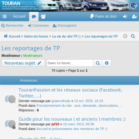
TouranPassion
Accueil
Faire un don
Le forum des propriétaires ou futurs acquéreurs du Volkswagen Touran
cc
Rechercher
or
Connexion
e
S’enregistrer
on
’e
ès
u
m
ne
nr
R
Accueil
Index du forum
La vie du site TP :)
Les reportages de TP
e
ra
m
br
xi
eg
Les reportages de TP
c
pi
s
es
on
ist
Modérateur :
Modérateurs
h
Rechercher
Recherche av
Nouveau sujet
de
re
e
r
78 sujets • Page
1
sur
1
r
c
Annonces
h
TouranPassion et les réseaux sociaux (Facebook,
e
Twitter, ...)
r
Dernier message par
gnanvofredy
«
13 oct. 2025, 16:19
Posté dans
Fonctionnement du site : avis, demande, observations, ...
Réponses :
6
Guide pour les nouveaux ( et anciens ) membres :)
Dernier message par
jef10
«
10 mars 2013, 09:39
Posté dans
Accueil et présentations des membres de TP :)