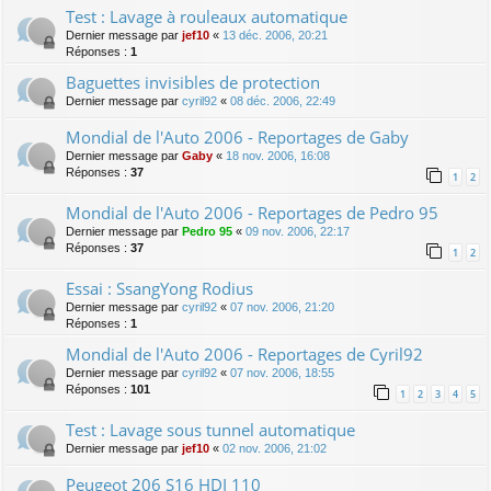
Test : Lavage à rouleaux automatique
Dernier message par
jef10
«
13 déc. 2006, 20:21
Réponses :
1
Baguettes invisibles de protection
Dernier message par
cyril92
«
08 déc. 2006, 22:49
Mondial de l'Auto 2006 - Reportages de Gaby
Dernier message par
Gaby
«
18 nov. 2006, 16:08
Réponses :
37
1
2
Mondial de l'Auto 2006 - Reportages de Pedro 95
Dernier message par
Pedro 95
«
09 nov. 2006, 22:17
Réponses :
37
1
2
Essai : SsangYong Rodius
Dernier message par
cyril92
«
07 nov. 2006, 21:20
Réponses :
1
Mondial de l'Auto 2006 - Reportages de Cyril92
Dernier message par
cyril92
«
07 nov. 2006, 18:55
Réponses :
101
1
2
3
4
5
Test : Lavage sous tunnel automatique
Dernier message par
jef10
«
02 nov. 2006, 21:02
Peugeot 206 S16 HDI 110