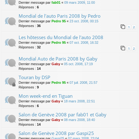
Dernier message par
fab01
«
09 mars 2009, 11:00
Réponses :
6
Mondial de l'auto Paris 2008 by Pedro
Dernier message par
Pedro 95
«
23 oct. 2008, 00:15
Réponses :
36
1
2
Les hôtesses du Mondial de l'auto 2008
Dernier message par
Pedro 95
«
07 oct. 2008, 16:32
Réponses :
32
1
2
Mondial Auto de Paris 2008 by Gaby
Dernier message par
Gaby
«
05 oct. 2008, 17:19
Réponses :
14
Touran by DSP
Dernier message par
Pedro 95
«
07 juil. 2008, 21:57
Réponses :
9
Mon week-end en Tiguan
Dernier message par
Gaby
«
18 mars 2008, 22:51
Réponses :
6
Salon de Genève 2008 par fab01 et Gaby
Dernier message par
Gaby
«
08 mars 2008, 18:40
Réponses :
14
Salon de Genève 2008 par Gaspi25
Dernier message par
Gaspi25
«
07 mars 2008, 23:04