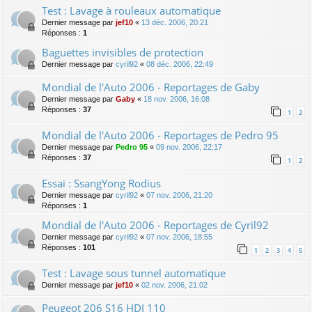
Test : Lavage à rouleaux automatique
Dernier message par
jef10
«
13 déc. 2006, 20:21
Réponses :
1
Baguettes invisibles de protection
Dernier message par
cyril92
«
08 déc. 2006, 22:49
Mondial de l'Auto 2006 - Reportages de Gaby
Dernier message par
Gaby
«
18 nov. 2006, 16:08
Réponses :
37
1
2
Mondial de l'Auto 2006 - Reportages de Pedro 95
Dernier message par
Pedro 95
«
09 nov. 2006, 22:17
Réponses :
37
1
2
Essai : SsangYong Rodius
Dernier message par
cyril92
«
07 nov. 2006, 21:20
Réponses :
1
Mondial de l'Auto 2006 - Reportages de Cyril92
Dernier message par
cyril92
«
07 nov. 2006, 18:55
Réponses :
101
1
2
3
4
5
Test : Lavage sous tunnel automatique
Dernier message par
jef10
«
02 nov. 2006, 21:02
Peugeot 206 S16 HDI 110