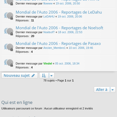
Dernier message par
flowww
«
19 oct. 2006, 20:50
Mondial de l'Auto 2006 - Reportages de LeDahu
Dernier message par
LeDAHU
«
19 oct. 2006, 20:06
Réponses :
11
Mondial de l'Auto 2006 - Reportages de Noelsoft
Dernier message par
NoelsofT
«
18 oct. 2006, 22:53
Réponses :
20
Mondial de l'Auto 2006 - Reportages de Pasaxo
Dernier message par
Ancien_Membre1
«
10 oct. 2006, 19:46
Réponses :
4
Dernier message par
Vindel
«
05 oct. 2006, 18:34
Réponses :
4
Nouveau sujet
78 sujets • Page
1
sur
1
Aller à
Qui est en ligne
Utilisateurs parcourant ce forum : Aucun utilisateur enregistré et 2 invités