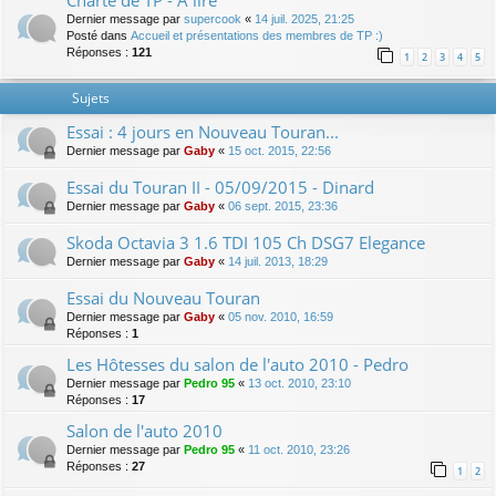
Charte de TP - A lire
Dernier message par
supercook
«
14 juil. 2025, 21:25
Posté dans
Accueil et présentations des membres de TP :)
Réponses :
121
1
2
3
4
5
Sujets
Essai : 4 jours en Nouveau Touran...
Dernier message par
Gaby
«
15 oct. 2015, 22:56
Essai du Touran II - 05/09/2015 - Dinard
Dernier message par
Gaby
«
06 sept. 2015, 23:36
Skoda Octavia 3 1.6 TDI 105 Ch DSG7 Elegance
Dernier message par
Gaby
«
14 juil. 2013, 18:29
Essai du Nouveau Touran
Dernier message par
Gaby
«
05 nov. 2010, 16:59
Réponses :
1
Les Hôtesses du salon de l'auto 2010 - Pedro
Dernier message par
Pedro 95
«
13 oct. 2010, 23:10
Réponses :
17
Salon de l'auto 2010
Dernier message par
Pedro 95
«
11 oct. 2010, 23:26
Réponses :
27
1
2