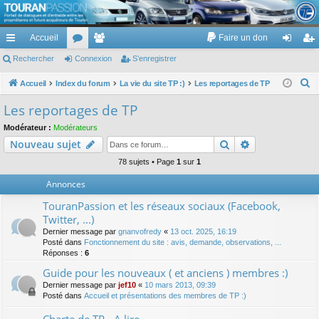
TouranPassion
Accueil
Faire un don
Le forum des propriétaires ou futurs acquéreurs du Volkswagen Touran
cc
Rechercher
or
Connexion
e
S’enregistrer
on
’e
ès
u
m
ne
nr
R
Accueil
Index du forum
La vie du site TP :)
Les reportages de TP
e
ra
m
br
xi
eg
Les reportages de TP
c
pi
s
es
on
ist
Modérateur :
Modérateurs
h
Rechercher
Recherche av
Nouveau sujet
de
re
e
r
78 sujets • Page
1
sur
1
r
c
Annonces
h
TouranPassion et les réseaux sociaux (Facebook,
e
Twitter, ...)
r
Dernier message par
gnanvofredy
«
13 oct. 2025, 16:19
Posté dans
Fonctionnement du site : avis, demande, observations, ...
Réponses :
6
Guide pour les nouveaux ( et anciens ) membres :)
Dernier message par
jef10
«
10 mars 2013, 09:39
Posté dans
Accueil et présentations des membres de TP :)