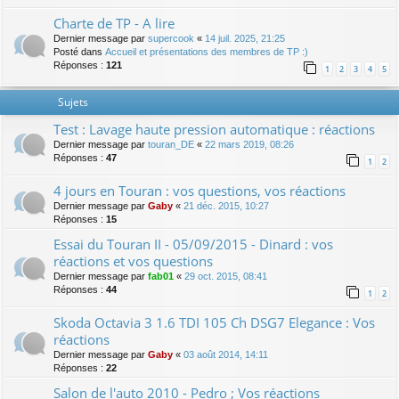
Charte de TP - A lire
Dernier message par
supercook
«
14 juil. 2025, 21:25
Posté dans
Accueil et présentations des membres de TP :)
Réponses :
121
1
2
3
4
5
Sujets
Test : Lavage haute pression automatique : réactions
Dernier message par
touran_DE
«
22 mars 2019, 08:26
Réponses :
47
1
2
4 jours en Touran : vos questions, vos réactions
Dernier message par
Gaby
«
21 déc. 2015, 10:27
Réponses :
15
Essai du Touran II - 05/09/2015 - Dinard : vos
réactions et vos questions
Dernier message par
fab01
«
29 oct. 2015, 08:41
Réponses :
44
1
2
Skoda Octavia 3 1.6 TDI 105 Ch DSG7 Elegance : Vos
réactions
Dernier message par
Gaby
«
03 août 2014, 14:11
Réponses :
22
Salon de l'auto 2010 - Pedro ; Vos réactions