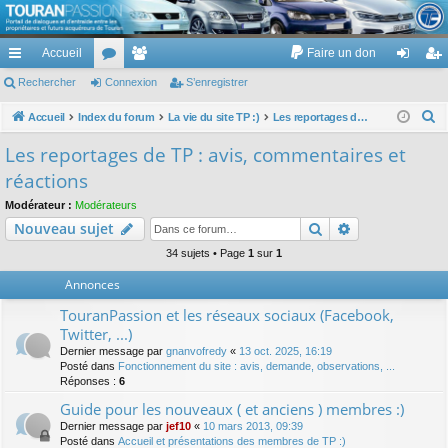
TouranPassion
Accueil
Faire un don
Le forum des propriétaires ou futurs acquéreurs du Volkswagen Touran
cc
Rechercher
or
Connexion
e
S’enregistrer
on
’e
ès
u
m
ne
nr
R
Accueil
Index du forum
La vie du site TP :)
Les reportages de TP : avis, commentaires et réactions
e
ra
m
br
xi
eg
Les reportages de TP : avis, commentaires et
c
pi
s
es
on
ist
réactions
h
de
re
e
Modérateur :
Modérateurs
Rechercher
Recherche av
Nouveau sujet
r
r
c
34 sujets • Page
1
sur
1
h
Annonces
e
TouranPassion et les réseaux sociaux (Facebook,
r
Twitter, ...)
Dernier message par
gnanvofredy
«
13 oct. 2025, 16:19
Posté dans
Fonctionnement du site : avis, demande, observations, ...
Réponses :
6
Guide pour les nouveaux ( et anciens ) membres :)
Dernier message par
jef10
«
10 mars 2013, 09:39
Posté dans
Accueil et présentations des membres de TP :)