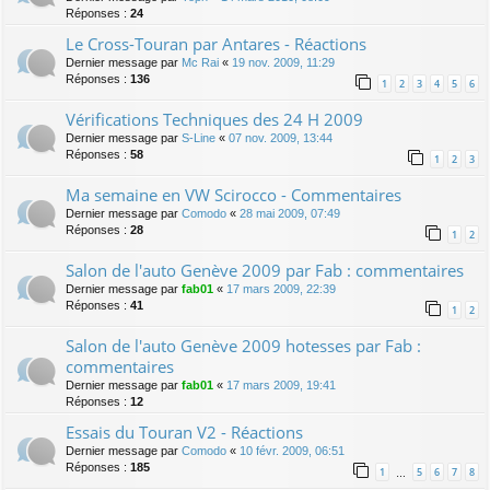
Réponses :
24
Le Cross-Touran par Antares - Réactions
Dernier message par
Mc Rai
«
19 nov. 2009, 11:29
Réponses :
136
1
2
3
4
5
6
Vérifications Techniques des 24 H 2009
Dernier message par
S-Line
«
07 nov. 2009, 13:44
Réponses :
58
1
2
3
Ma semaine en VW Scirocco - Commentaires
Dernier message par
Comodo
«
28 mai 2009, 07:49
Réponses :
28
1
2
Salon de l'auto Genève 2009 par Fab : commentaires
Dernier message par
fab01
«
17 mars 2009, 22:39
Réponses :
41
1
2
Salon de l'auto Genève 2009 hotesses par Fab :
commentaires
Dernier message par
fab01
«
17 mars 2009, 19:41
Réponses :
12
Essais du Touran V2 - Réactions
Dernier message par
Comodo
«
10 févr. 2009, 06:51
Réponses :
185
1
5
6
7
8
…