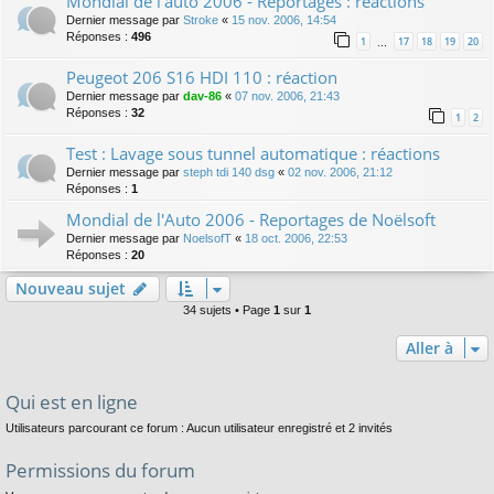
Mondial de l'auto 2006 - Reportages : réactions
Dernier message par
Stroke
«
15 nov. 2006, 14:54
Réponses :
496
1
17
18
19
20
…
Peugeot 206 S16 HDI 110 : réaction
Dernier message par
dav-86
«
07 nov. 2006, 21:43
Réponses :
32
1
2
Test : Lavage sous tunnel automatique : réactions
Dernier message par
steph tdi 140 dsg
«
02 nov. 2006, 21:12
Réponses :
1
Mondial de l'Auto 2006 - Reportages de Noëlsoft
Dernier message par
NoelsofT
«
18 oct. 2006, 22:53
Réponses :
20
Nouveau sujet
34 sujets • Page
1
sur
1
Aller à
Qui est en ligne
Utilisateurs parcourant ce forum : Aucun utilisateur enregistré et 2 invités
Permissions du forum