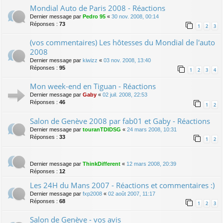
Mondial Auto de Paris 2008 - Réactions
Dernier message par
Pedro 95
«
30 nov. 2008, 00:14
Réponses :
73
1
2
3
(vos commentaires) Les hôtesses du Mondial de l'auto
2008
Dernier message par
kiwizz
«
03 nov. 2008, 13:40
Réponses :
95
1
2
3
4
Mon week-end en Tiguan - Réactions
Dernier message par
Gaby
«
02 juil. 2008, 22:53
Réponses :
46
1
2
Salon de Genève 2008 par fab01 et Gaby - Réactions
Dernier message par
touranTDIDSG
«
24 mars 2008, 10:31
Réponses :
33
1
2
Dernier message par
ThinkDifferent
«
12 mars 2008, 20:39
Réponses :
12
Les 24H du Mans 2007 - Réactions et commentaires :)
Dernier message par
fxp2008
«
02 août 2007, 11:17
Réponses :
68
1
2
3
Salon de Genève - vos avis