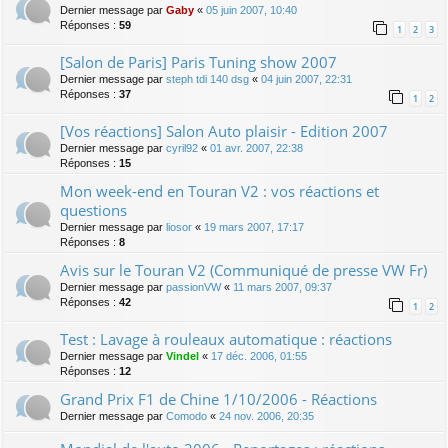
Dernier message par
Gaby
«
05 juin 2007, 10:40
Réponses :
59
1
2
3
[Salon de Paris] Paris Tuning show 2007
Dernier message par
steph tdi 140 dsg
«
04 juin 2007, 22:31
Réponses :
37
1
2
[Vos réactions] Salon Auto plaisir - Edition 2007
Dernier message par
cyril92
«
01 avr. 2007, 22:38
Réponses :
15
Mon week-end en Touran V2 : vos réactions et
questions
Dernier message par
liosor
«
19 mars 2007, 17:17
Réponses :
8
Avis sur le Touran V2 (Communiqué de presse VW Fr)
Dernier message par
passionVW
«
11 mars 2007, 09:37
Réponses :
42
1
2
Test : Lavage à rouleaux automatique : réactions
Dernier message par
Vindel
«
17 déc. 2006, 01:55
Réponses :
12
Grand Prix F1 de Chine 1/10/2006 - Réactions
Dernier message par
Comodo
«
24 nov. 2006, 20:35