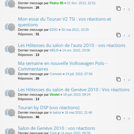
Dernier message par
Pedro 95
«
01 févr. 2013, 22:51
Réponses :
26
1
2
Mon essai du Touran V2 TSI : vos réactions et
questions
Dernier message par
ED91
«
30 mai 2012, 10:25
Réponses :
31
1
2
Les Hôtesses du salon de l'auto 2010 - vos réactions
Dernier message par
MELR
«
14 oct. 2010, 23:06
Réponses :
13
Ma semaine en nouvelle Volkswagen Polo -
Commentaires
Dernier message par
Comodo
«
24 juil. 2010, 07:58
Réponses :
26
1
2
Les Hôtesses du salon de Genève 2010 : Vos réactions
Dernier message par
Vindel
«
18 juin 2010, 09:24
Réponses :
13
Touran by DSP (vos réactions)
Dernier message par
le bahut
«
16 mai 2010, 21:46
Réponses :
46
1
2
Salon de Genève 2010 : vos réactions
Dernier message par
Toph
«
14 mars 2010, 08:09