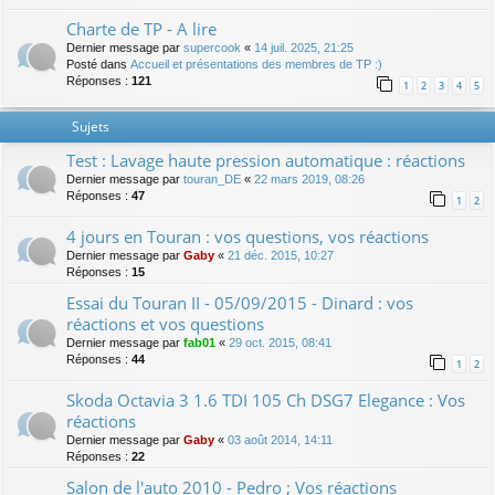
Charte de TP - A lire
Dernier message par
supercook
«
14 juil. 2025, 21:25
Posté dans
Accueil et présentations des membres de TP :)
Réponses :
121
1
2
3
4
5
Sujets
Test : Lavage haute pression automatique : réactions
Dernier message par
touran_DE
«
22 mars 2019, 08:26
Réponses :
47
1
2
4 jours en Touran : vos questions, vos réactions
Dernier message par
Gaby
«
21 déc. 2015, 10:27
Réponses :
15
Essai du Touran II - 05/09/2015 - Dinard : vos
réactions et vos questions
Dernier message par
fab01
«
29 oct. 2015, 08:41
Réponses :
44
1
2
Skoda Octavia 3 1.6 TDI 105 Ch DSG7 Elegance : Vos
réactions
Dernier message par
Gaby
«
03 août 2014, 14:11
Réponses :
22
Salon de l'auto 2010 - Pedro ; Vos réactions