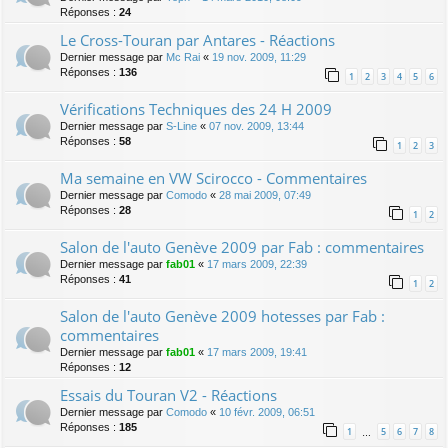
Réponses :
24
Le Cross-Touran par Antares - Réactions
Dernier message par
Mc Rai
«
19 nov. 2009, 11:29
Réponses :
136
1
2
3
4
5
6
Vérifications Techniques des 24 H 2009
Dernier message par
S-Line
«
07 nov. 2009, 13:44
Réponses :
58
1
2
3
Ma semaine en VW Scirocco - Commentaires
Dernier message par
Comodo
«
28 mai 2009, 07:49
Réponses :
28
1
2
Salon de l'auto Genève 2009 par Fab : commentaires
Dernier message par
fab01
«
17 mars 2009, 22:39
Réponses :
41
1
2
Salon de l'auto Genève 2009 hotesses par Fab :
commentaires
Dernier message par
fab01
«
17 mars 2009, 19:41
Réponses :
12
Essais du Touran V2 - Réactions
Dernier message par
Comodo
«
10 févr. 2009, 06:51
Réponses :
185
1
5
6
7
8
…