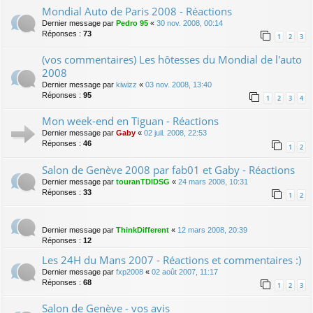
Mondial Auto de Paris 2008 - Réactions
Dernier message par
Pedro 95
«
30 nov. 2008, 00:14
Réponses :
73
1
2
3
(vos commentaires) Les hôtesses du Mondial de l'auto
2008
Dernier message par
kiwizz
«
03 nov. 2008, 13:40
Réponses :
95
1
2
3
4
Mon week-end en Tiguan - Réactions
Dernier message par
Gaby
«
02 juil. 2008, 22:53
Réponses :
46
1
2
Salon de Genève 2008 par fab01 et Gaby - Réactions
Dernier message par
touranTDIDSG
«
24 mars 2008, 10:31
Réponses :
33
1
2
Dernier message par
ThinkDifferent
«
12 mars 2008, 20:39
Réponses :
12
Les 24H du Mans 2007 - Réactions et commentaires :)
Dernier message par
fxp2008
«
02 août 2007, 11:17
Réponses :
68
1
2
3
Salon de Genève - vos avis