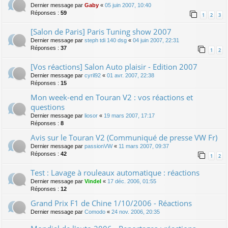
Dernier message par
Gaby
«
05 juin 2007, 10:40
Réponses :
59
1
2
3
[Salon de Paris] Paris Tuning show 2007
Dernier message par
steph tdi 140 dsg
«
04 juin 2007, 22:31
Réponses :
37
1
2
[Vos réactions] Salon Auto plaisir - Edition 2007
Dernier message par
cyril92
«
01 avr. 2007, 22:38
Réponses :
15
Mon week-end en Touran V2 : vos réactions et
questions
Dernier message par
liosor
«
19 mars 2007, 17:17
Réponses :
8
Avis sur le Touran V2 (Communiqué de presse VW Fr)
Dernier message par
passionVW
«
11 mars 2007, 09:37
Réponses :
42
1
2
Test : Lavage à rouleaux automatique : réactions
Dernier message par
Vindel
«
17 déc. 2006, 01:55
Réponses :
12
Grand Prix F1 de Chine 1/10/2006 - Réactions
Dernier message par
Comodo
«
24 nov. 2006, 20:35