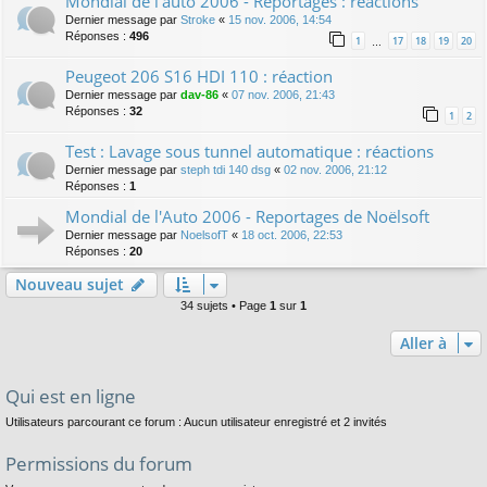
Mondial de l'auto 2006 - Reportages : réactions
Dernier message par
Stroke
«
15 nov. 2006, 14:54
Réponses :
496
1
17
18
19
20
…
Peugeot 206 S16 HDI 110 : réaction
Dernier message par
dav-86
«
07 nov. 2006, 21:43
Réponses :
32
1
2
Test : Lavage sous tunnel automatique : réactions
Dernier message par
steph tdi 140 dsg
«
02 nov. 2006, 21:12
Réponses :
1
Mondial de l'Auto 2006 - Reportages de Noëlsoft
Dernier message par
NoelsofT
«
18 oct. 2006, 22:53
Réponses :
20
Nouveau sujet
34 sujets • Page
1
sur
1
Aller à
Qui est en ligne
Utilisateurs parcourant ce forum : Aucun utilisateur enregistré et 2 invités
Permissions du forum