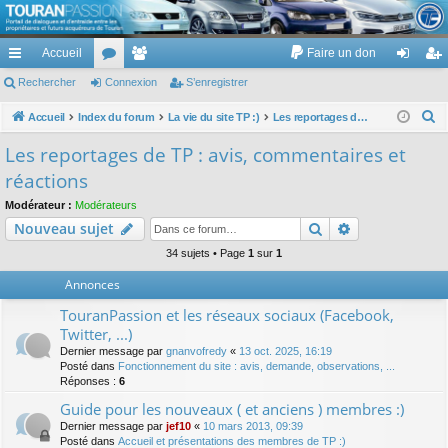
TouranPassion
Accueil
Faire un don
Le forum des propriétaires ou futurs acquéreurs du Volkswagen Touran
cc
Rechercher
or
Connexion
e
S’enregistrer
on
’e
ès
u
m
ne
nr
R
Accueil
Index du forum
La vie du site TP :)
Les reportages de TP : avis, commentaires et réactions
e
ra
m
br
xi
eg
Les reportages de TP : avis, commentaires et
c
pi
s
es
on
ist
réactions
h
de
re
e
Modérateur :
Modérateurs
Rechercher
Recherche av
Nouveau sujet
r
r
c
34 sujets • Page
1
sur
1
h
Annonces
e
TouranPassion et les réseaux sociaux (Facebook,
r
Twitter, ...)
Dernier message par
gnanvofredy
«
13 oct. 2025, 16:19
Posté dans
Fonctionnement du site : avis, demande, observations, ...
Réponses :
6
Guide pour les nouveaux ( et anciens ) membres :)
Dernier message par
jef10
«
10 mars 2013, 09:39
Posté dans
Accueil et présentations des membres de TP :)