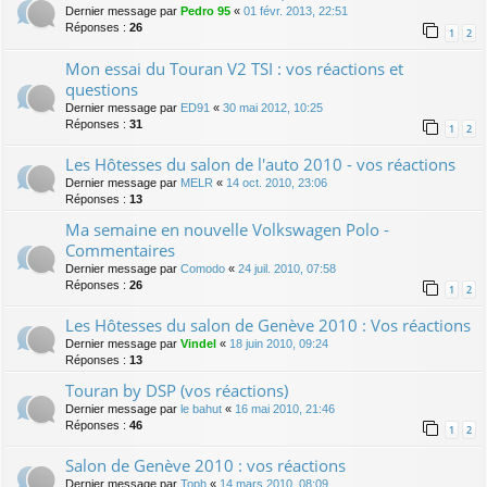
Dernier message par
Pedro 95
«
01 févr. 2013, 22:51
Réponses :
26
1
2
Mon essai du Touran V2 TSI : vos réactions et
questions
Dernier message par
ED91
«
30 mai 2012, 10:25
Réponses :
31
1
2
Les Hôtesses du salon de l'auto 2010 - vos réactions
Dernier message par
MELR
«
14 oct. 2010, 23:06
Réponses :
13
Ma semaine en nouvelle Volkswagen Polo -
Commentaires
Dernier message par
Comodo
«
24 juil. 2010, 07:58
Réponses :
26
1
2
Les Hôtesses du salon de Genève 2010 : Vos réactions
Dernier message par
Vindel
«
18 juin 2010, 09:24
Réponses :
13
Touran by DSP (vos réactions)
Dernier message par
le bahut
«
16 mai 2010, 21:46
Réponses :
46
1
2
Salon de Genève 2010 : vos réactions
Dernier message par
Toph
«
14 mars 2010, 08:09