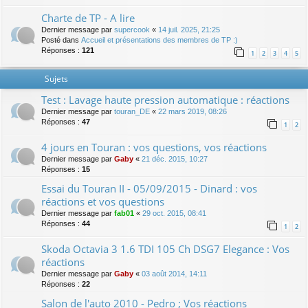
Charte de TP - A lire
Dernier message par
supercook
«
14 juil. 2025, 21:25
Posté dans
Accueil et présentations des membres de TP :)
Réponses :
121
1
2
3
4
5
Sujets
Test : Lavage haute pression automatique : réactions
Dernier message par
touran_DE
«
22 mars 2019, 08:26
Réponses :
47
1
2
4 jours en Touran : vos questions, vos réactions
Dernier message par
Gaby
«
21 déc. 2015, 10:27
Réponses :
15
Essai du Touran II - 05/09/2015 - Dinard : vos
réactions et vos questions
Dernier message par
fab01
«
29 oct. 2015, 08:41
Réponses :
44
1
2
Skoda Octavia 3 1.6 TDI 105 Ch DSG7 Elegance : Vos
réactions
Dernier message par
Gaby
«
03 août 2014, 14:11
Réponses :
22
Salon de l'auto 2010 - Pedro ; Vos réactions