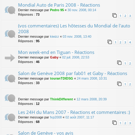
Mondial Auto de Paris 2008 - Réactions
Dernier message par
Pedro 95
«
30 nov. 2008, 00:14
Réponses :
73
1
2
3
(vos commentaires) Les hôtesses du Mondial de l'auto
2008
Dernier message par
kiwizz
«
03 nov. 2008, 13:40
Réponses :
95
1
2
3
4
Mon week-end en Tiguan - Réactions
Dernier message par
Gaby
«
02 juil. 2008, 22:53
Réponses :
46
1
2
Salon de Genève 2008 par fab01 et Gaby - Réactions
Dernier message par
touranTDIDSG
«
24 mars 2008, 10:31
Réponses :
33
1
2
Dernier message par
ThinkDifferent
«
12 mars 2008, 20:39
Réponses :
12
Les 24H du Mans 2007 - Réactions et commentaires :)
Dernier message par
fxp2008
«
02 août 2007, 11:17
Réponses :
68
1
2
3
Salon de Genève - vos avis