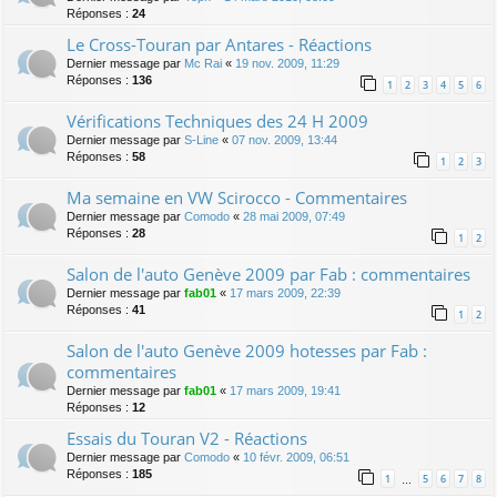
Réponses :
24
Le Cross-Touran par Antares - Réactions
Dernier message par
Mc Rai
«
19 nov. 2009, 11:29
Réponses :
136
1
2
3
4
5
6
Vérifications Techniques des 24 H 2009
Dernier message par
S-Line
«
07 nov. 2009, 13:44
Réponses :
58
1
2
3
Ma semaine en VW Scirocco - Commentaires
Dernier message par
Comodo
«
28 mai 2009, 07:49
Réponses :
28
1
2
Salon de l'auto Genève 2009 par Fab : commentaires
Dernier message par
fab01
«
17 mars 2009, 22:39
Réponses :
41
1
2
Salon de l'auto Genève 2009 hotesses par Fab :
commentaires
Dernier message par
fab01
«
17 mars 2009, 19:41
Réponses :
12
Essais du Touran V2 - Réactions
Dernier message par
Comodo
«
10 févr. 2009, 06:51
Réponses :
185
1
5
6
7
8
…