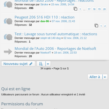
Mondial de l'auto 2006 - Reportages : réactions
Dernier message par
Stroke
«
15 nov. 2006, 14:54
Réponses :
496
1
17
18
19
20
…
Peugeot 206 S16 HDI 110 : réaction
Dernier message par
dav-86
«
07 nov. 2006, 21:43
Réponses :
32
1
2
Test : Lavage sous tunnel automatique : réactions
Dernier message par
steph tdi 140 dsg
«
02 nov. 2006, 21:12
Réponses :
1
Mondial de l'Auto 2006 - Reportages de Noëlsoft
Dernier message par
NoelsofT
«
18 oct. 2006, 22:53
Réponses :
20
Nouveau sujet
34 sujets • Page
1
sur
1
Aller à
Qui est en ligne
Utilisateurs parcourant ce forum : Aucun utilisateur enregistré et 1 invité
Permissions du forum