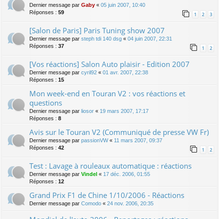
Dernier message par
Gaby
«
05 juin 2007, 10:40
Réponses :
59
1
2
3
[Salon de Paris] Paris Tuning show 2007
Dernier message par
steph tdi 140 dsg
«
04 juin 2007, 22:31
Réponses :
37
1
2
[Vos réactions] Salon Auto plaisir - Edition 2007
Dernier message par
cyril92
«
01 avr. 2007, 22:38
Réponses :
15
Mon week-end en Touran V2 : vos réactions et
questions
Dernier message par
liosor
«
19 mars 2007, 17:17
Réponses :
8
Avis sur le Touran V2 (Communiqué de presse VW Fr)
Dernier message par
passionVW
«
11 mars 2007, 09:37
Réponses :
42
1
2
Test : Lavage à rouleaux automatique : réactions
Dernier message par
Vindel
«
17 déc. 2006, 01:55
Réponses :
12
Grand Prix F1 de Chine 1/10/2006 - Réactions
Dernier message par
Comodo
«
24 nov. 2006, 20:35