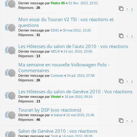
Dernier message par
Pedro 95
«
01 févr. 2013, 22:51
Réponses :
26
1
2
Mon essai du Touran V2 TSI : vos réactions et
questions
Dernier message par
ED91
«
30 mai 2012, 10:25
Réponses :
31
1
2
Les Hôtesses du salon de l'auto 2010 - vos réactions
Dernier message par
MELR
«
14 oct. 2010, 23:06
Réponses :
13
Ma semaine en nouvelle Volkswagen Polo -
Commentaires
Dernier message par
Comodo
«
24 juil. 2010, 07:58
Réponses :
26
1
2
Les Hôtesses du salon de Genève 2010 : Vos réactions
Dernier message par
Vindel
«
18 juin 2010, 09:24
Réponses :
13
Touran by DSP (vos réactions)
Dernier message par
le bahut
«
16 mai 2010, 21:46
Réponses :
46
1
2
Salon de Genève 2010 : vos réactions
Dernier message par
Toph
«
14 mars 2010, 08:09