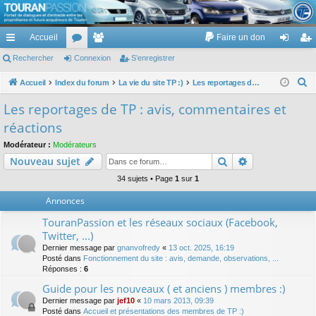
TouranPassion
Accueil
Faire un don
Le forum des propriétaires ou futurs acquéreurs du Volkswagen Touran
cc
Rechercher
or
Connexion
e
S’enregistrer
on
’e
ès
u
m
ne
nr
R
Accueil
Index du forum
La vie du site TP :)
Les reportages de TP : avis, commentaires et réactions
e
ra
m
br
xi
eg
Les reportages de TP : avis, commentaires et
c
pi
s
es
on
ist
réactions
h
de
re
e
Modérateur :
Modérateurs
Rechercher
Recherche av
Nouveau sujet
r
r
c
34 sujets • Page
1
sur
1
h
Annonces
e
TouranPassion et les réseaux sociaux (Facebook,
r
Twitter, ...)
Dernier message par
gnanvofredy
«
13 oct. 2025, 16:19
Posté dans
Fonctionnement du site : avis, demande, observations, ...
Réponses :
6
Guide pour les nouveaux ( et anciens ) membres :)
Dernier message par
jef10
«
10 mars 2013, 09:39
Posté dans
Accueil et présentations des membres de TP :)