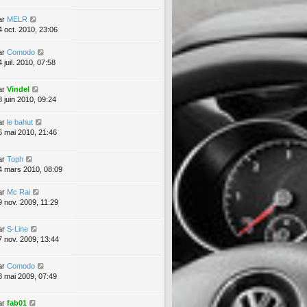
ar
MELR
4 oct. 2010, 23:06
ar
Comodo
 juil. 2010, 07:58
ar
Vindel
8 juin 2010, 09:24
ar
le bahut
6 mai 2010, 21:46
ar
Toph
4 mars 2010, 08:09
ar
Mc Rai
9 nov. 2009, 11:29
ar
S-Line
7 nov. 2009, 13:44
ar
Comodo
8 mai 2009, 07:49
ar
fab01