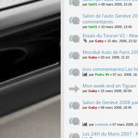
par
fab01
»
08 mars 2009, 15:26
Salon de l'auto Genève 20
commentaires
par
fab01
»
10 mars 2009, 13:40
Essais du Touran V2 - Réa
par
Gaby
»
15 déc. 2006, 22:32
Mondial Auto de Paris 200
par
Gaby
»
03 oct. 2008, 11:10
(vos commentaires) Les h
par
Pedro 95
»
07 oct. 2008, 16
Mon week-end en Tiguan -
par
Gaby
»
15 mars 2008, 00:09
Salon de Genève 2008 par
par
Gaby
»
08 mars 2008, 18:45
par
sombody
»
07 mars 2008, 2
Les 24H du Mans 2007 - R