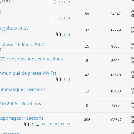
, 11:38
1
2
3
s
p
59
24947
0
1
2
3
ning show 2007
p
37
17799
0
1
2
 plaisir - Edition 2007
p
15
9603
0
0
2 : vos réactions et questions
p
8
8659
1
ommuniqué de presse VW Fr)
p
42
18520
1
6
1
2
utomatique : réactions
p
12
10488
1
/10/2006 - Réactions
p
0
7270
2
eportages : réactions
p
496
108547
1
1
16
17
18
19
20
…
p