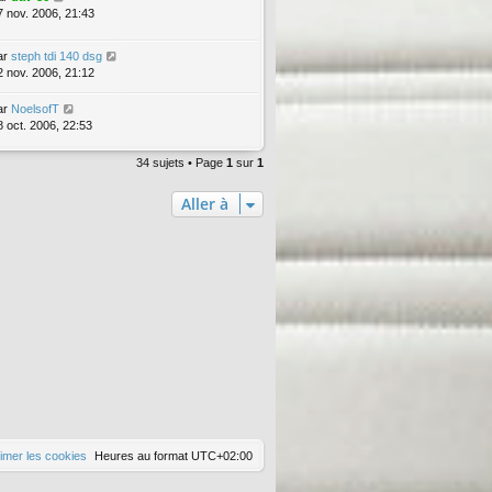
7 nov. 2006, 21:43
ar
steph tdi 140 dsg
2 nov. 2006, 21:12
ar
NoelsofT
8 oct. 2006, 22:53
34 sujets • Page
1
sur
1
Aller à
imer les cookies
Heures au format
UTC+02:00