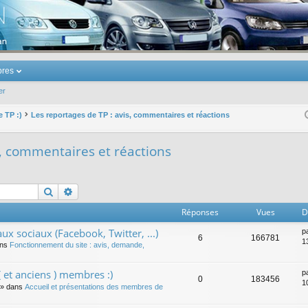
u Volkswagen Touran
res
er
e TP :)
Les reportages de TP : avis, commentaires et réactions
s, commentaires et réactions
Rechercher
Recherche avancée
Réponses
Vues
D
ux sociaux (Facebook, Twitter, ...)
p
6
166781
1
ans
Fonctionnement du site : avis, demande,
 et anciens ) membres :)
p
0
183456
1
» dans
Accueil et présentations des membres de