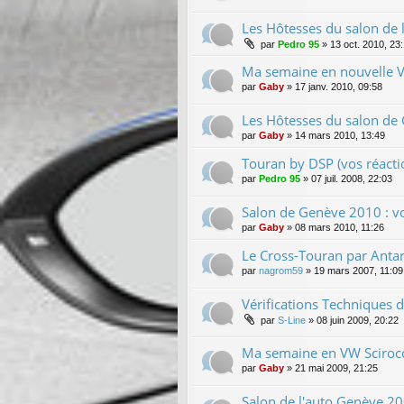
Les Hôtesses du salon de l
par
Pedro 95
»
13 oct. 2010, 23
Ma semaine en nouvelle 
par
Gaby
»
17 janv. 2010, 09:58
Les Hôtesses du salon de 
par
Gaby
»
14 mars 2010, 13:49
Touran by DSP (vos réacti
par
Pedro 95
»
07 juil. 2008, 22:03
Salon de Genève 2010 : vo
par
Gaby
»
08 mars 2010, 11:26
Le Cross-Touran par Antar
par
nagrom59
»
19 mars 2007, 11:09
Vérifications Techniques 
par
S-Line
»
08 juin 2009, 20:22
Ma semaine en VW Sciroc
par
Gaby
»
21 mai 2009, 21:25
Salon de l'auto Genève 2