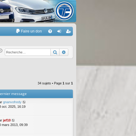
Faire un don
A
FA
on
’e
Q
ne
nr
Rechercher
Recherche avancée
xi
eg
on
ist
re
34 sujets • Page
1
sur
1
r
ernier message
ar
gnanvofredy
3 oct. 2025, 16:19
ar
jef10
0 mars 2013, 09:39