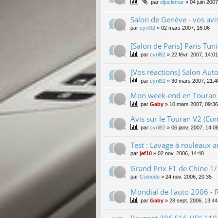
par
eljuclemar
»
04 juin 2007
Salon de Genève - vos avi
par
cyril92
»
02 mars 2007, 16:06
[Salon de Paris] Paris Tu
par
cyril92
»
22 févr. 2007, 14:01
[Vos réactions] Salon Auto
par
cyril92
»
30 mars 2007, 21:4
Mon week-end en Touran V
par
Gaby
»
10 mars 2007, 09:36
Avis sur le Touran V2 (C
par
cyril92
»
06 janv. 2007, 14:0
Test : Lavage à rouleaux a
par
jef10
»
02 nov. 2006, 14:48
Grand Prix F1 de Chine 1
par
Comodo
»
24 nov. 2006, 20:35
Mondial de l'auto 2006 - R
par
Gaby
»
28 sept. 2006, 13:44