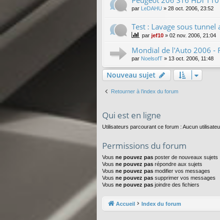
Peugeot 206 S16 HDI 110 
par
LeDAHU
»
28 oct. 2006, 23:52
Test : Lavage sous tunnel 
par
jef10
»
02 nov. 2006, 21:04
Mondial de l'Auto 2006 - 
par
NoelsofT
»
13 oct. 2006, 11:48
Nouveau sujet
Retourner à l’index du forum
Qui est en ligne
Utilisateurs parcourant ce forum : Aucun utilisateur
Permissions du forum
Vous
ne pouvez pas
poster de nouveaux sujets
Vous
ne pouvez pas
répondre aux sujets
Vous
ne pouvez pas
modifier vos messages
Vous
ne pouvez pas
supprimer vos messages
Vous
ne pouvez pas
joindre des fichiers
Accueil
Index du forum