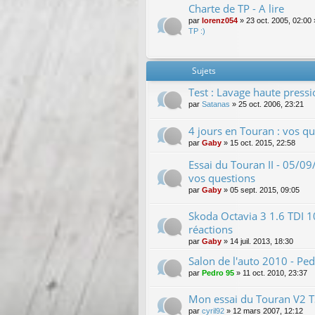
Charte de TP - A lire
par
lorenz054
»
23 oct. 2005, 02:00
TP :)
Sujets
Test : Lavage haute press
par
Satanas
»
25 oct. 2006, 23:21
4 jours en Touran : vos qu
par
Gaby
»
15 oct. 2015, 22:58
Essai du Touran II - 05/09
vos questions
par
Gaby
»
05 sept. 2015, 09:05
Skoda Octavia 3 1.6 TDI 
réactions
par
Gaby
»
14 juil. 2013, 18:30
Salon de l'auto 2010 - Ped
par
Pedro 95
»
11 oct. 2010, 23:37
Mon essai du Touran V2 TS
par
cyril92
»
12 mars 2007, 12:12