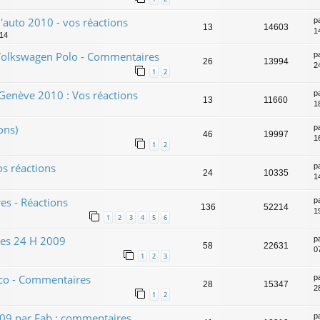
'auto 2010 - vos réactions
p
13
14603
1
:14
Volkswagen Polo - Commentaires
p
26
13994
24
1
2
Genève 2010 : Vos réactions
p
13
11660
1
ons)
p
46
19997
1
1
2
s réactions
p
24
10335
1
es - Réactions
p
136
52214
1
1
2
3
4
5
6
des 24 H 2009
p
58
22631
0
1
2
3
co - Commentaires
p
28
15347
2
1
2
009 par Fab : commentaires
p