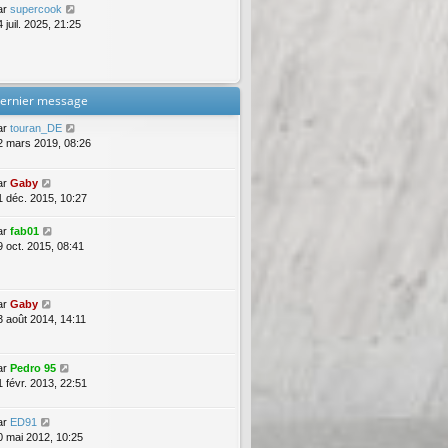
ar
supercook
 juil. 2025, 21:25
ernier message
ar
touran_DE
2 mars 2019, 08:26
ar
Gaby
1 déc. 2015, 10:27
ar
fab01
9 oct. 2015, 08:41
ar
Gaby
3 août 2014, 14:11
ar
Pedro 95
1 févr. 2013, 22:51
ar
ED91
0 mai 2012, 10:25