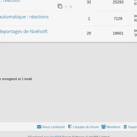
: réaction
32
25293
0
1
2
automatique : réactions
p
1
7129
0
Reportages de Noëlsoft
p
20
18601
1
 enregistré et 1 invité
Nous contacter
L’équipe du forum
Membres
Suppr
Développé par
phpBB
® Forum Software © phpBB Limited