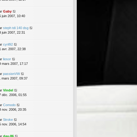
ar
Gaby
5 juin 2007, 10:40
ar
steph tdi 140 dsg
4 juin 2007, 22:31
ar
cyril92
1 avr. 2007, 22:38
ar
liosor
9 mars 2007, 17:17
ar
passionVW
1 mars 2007, 09:37
ar
Vindel
7 déc. 2006, 01:55
ar
Comodo
4 nov. 2006, 20:35
ar
Stroke
5 nov. 2006, 14:54
ar
dav-86