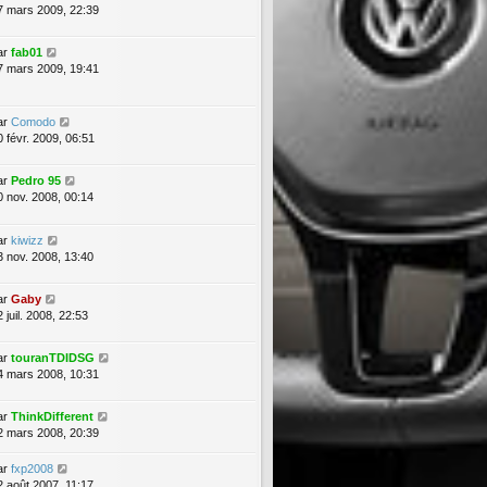
7 mars 2009, 22:39
ar
fab01
7 mars 2009, 19:41
ar
Comodo
0 févr. 2009, 06:51
ar
Pedro 95
0 nov. 2008, 00:14
ar
kiwizz
3 nov. 2008, 13:40
ar
Gaby
 juil. 2008, 22:53
ar
touranTDIDSG
4 mars 2008, 10:31
ar
ThinkDifferent
2 mars 2008, 20:39
ar
fxp2008
2 août 2007, 11:17