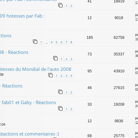
41
18919
1
1
2
09 hotesses par Fab :
p
12
9018
1
ctions
p
185
62758
1
1
4
5
6
7
8
…
8 - Réactions
p
73
35337
3
1
2
3
ôtesses du Mondial de l'auto 2008
p
95
43910
0
:39
1
2
3
4
 Réactions
p
46
27615
02
1
2
 fab01 et Gaby - Réactions
p
33
19208
2
1
2
p
12
9836
1
2:04
éactions et commentaires :)
p
68
25775
0