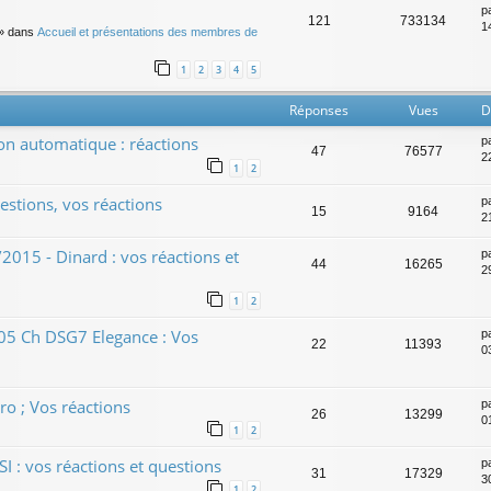
p
121
733134
14
» dans
Accueil et présentations des membres de
1
2
3
4
5
Réponses
Vues
D
ion automatique : réactions
p
47
76577
2
1
2
estions, vos réactions
p
15
9164
2
/2015 - Dinard : vos réactions et
p
44
16265
2
1
2
105 Ch DSG7 Elegance : Vos
p
22
11393
0
ro ; Vos réactions
p
26
13299
0
1
2
I : vos réactions et questions
p
31
17329
3
1
2