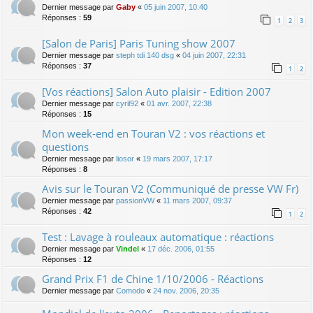
Dernier message par
Gaby
«
05 juin 2007, 10:40
Réponses :
59
1
2
3
[Salon de Paris] Paris Tuning show 2007
Dernier message par
steph tdi 140 dsg
«
04 juin 2007, 22:31
Réponses :
37
1
2
[Vos réactions] Salon Auto plaisir - Edition 2007
Dernier message par
cyril92
«
01 avr. 2007, 22:38
Réponses :
15
Mon week-end en Touran V2 : vos réactions et
questions
Dernier message par
liosor
«
19 mars 2007, 17:17
Réponses :
8
Avis sur le Touran V2 (Communiqué de presse VW Fr)
Dernier message par
passionVW
«
11 mars 2007, 09:37
Réponses :
42
1
2
Test : Lavage à rouleaux automatique : réactions
Dernier message par
Vindel
«
17 déc. 2006, 01:55
Réponses :
12
Grand Prix F1 de Chine 1/10/2006 - Réactions
Dernier message par
Comodo
«
24 nov. 2006, 20:35