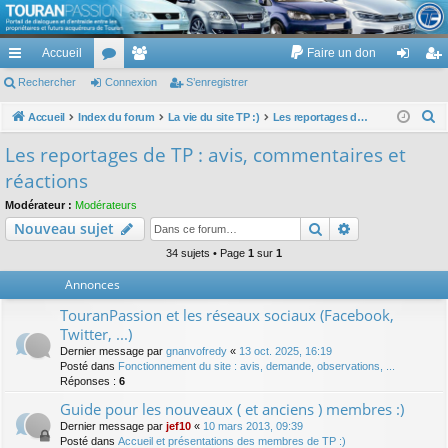
TouranPassion
Accueil
Faire un don
Le forum des propriétaires ou futurs acquéreurs du Volkswagen Touran
cc
Rechercher
or
Connexion
e
S’enregistrer
on
’e
ès
u
m
ne
nr
R
Accueil
Index du forum
La vie du site TP :)
Les reportages de TP : avis, commentaires et réactions
e
ra
m
br
xi
eg
Les reportages de TP : avis, commentaires et
c
pi
s
es
on
ist
réactions
h
de
re
e
Modérateur :
Modérateurs
Rechercher
Recherche av
Nouveau sujet
r
r
c
34 sujets • Page
1
sur
1
h
Annonces
e
TouranPassion et les réseaux sociaux (Facebook,
r
Twitter, ...)
Dernier message par
gnanvofredy
«
13 oct. 2025, 16:19
Posté dans
Fonctionnement du site : avis, demande, observations, ...
Réponses :
6
Guide pour les nouveaux ( et anciens ) membres :)
Dernier message par
jef10
«
10 mars 2013, 09:39
Posté dans
Accueil et présentations des membres de TP :)