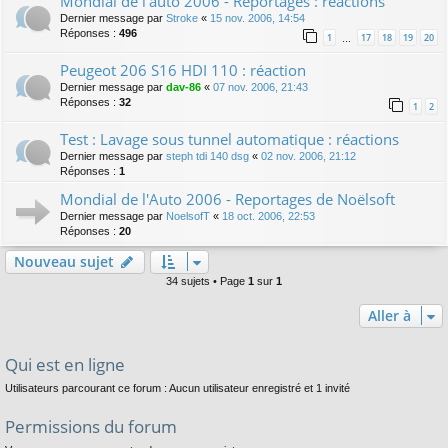
Mondial de l'auto 2006 - Reportages : réactions
Dernier message par
Stroke
«
15 nov. 2006, 14:54
Réponses :
496
1
17
18
19
20
…
Peugeot 206 S16 HDI 110 : réaction
Dernier message par
dav-86
«
07 nov. 2006, 21:43
Réponses :
32
1
2
Test : Lavage sous tunnel automatique : réactions
Dernier message par
steph tdi 140 dsg
«
02 nov. 2006, 21:12
Réponses :
1
Mondial de l'Auto 2006 - Reportages de Noëlsoft
Dernier message par
NoelsofT
«
18 oct. 2006, 22:53
Réponses :
20
Nouveau sujet
34 sujets • Page
1
sur
1
Aller à
Qui est en ligne
Utilisateurs parcourant ce forum : Aucun utilisateur enregistré et 1 invité
Permissions du forum