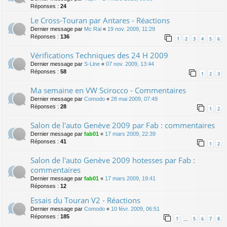
Réponses :
24
Le Cross-Touran par Antares - Réactions
Dernier message par
Mc Rai
«
19 nov. 2009, 11:29
Réponses :
136
1
2
3
4
5
6
Vérifications Techniques des 24 H 2009
Dernier message par
S-Line
«
07 nov. 2009, 13:44
Réponses :
58
1
2
3
Ma semaine en VW Scirocco - Commentaires
Dernier message par
Comodo
«
28 mai 2009, 07:49
Réponses :
28
1
2
Salon de l'auto Genève 2009 par Fab : commentaires
Dernier message par
fab01
«
17 mars 2009, 22:39
Réponses :
41
1
2
Salon de l'auto Genève 2009 hotesses par Fab :
commentaires
Dernier message par
fab01
«
17 mars 2009, 19:41
Réponses :
12
Essais du Touran V2 - Réactions
Dernier message par
Comodo
«
10 févr. 2009, 06:51
Réponses :
185
1
5
6
7
8
…