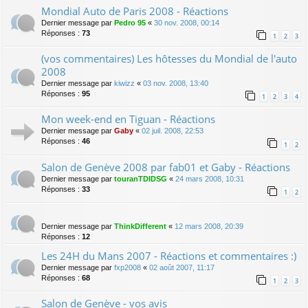
Mondial Auto de Paris 2008 - Réactions
Dernier message par
Pedro 95
«
30 nov. 2008, 00:14
Réponses :
73
1
2
3
(vos commentaires) Les hôtesses du Mondial de l'auto
2008
Dernier message par
kiwizz
«
03 nov. 2008, 13:40
Réponses :
95
1
2
3
4
Mon week-end en Tiguan - Réactions
Dernier message par
Gaby
«
02 juil. 2008, 22:53
Réponses :
46
1
2
Salon de Genève 2008 par fab01 et Gaby - Réactions
Dernier message par
touranTDIDSG
«
24 mars 2008, 10:31
Réponses :
33
1
2
Dernier message par
ThinkDifferent
«
12 mars 2008, 20:39
Réponses :
12
Les 24H du Mans 2007 - Réactions et commentaires :)
Dernier message par
fxp2008
«
02 août 2007, 11:17
Réponses :
68
1
2
3
Salon de Genève - vos avis