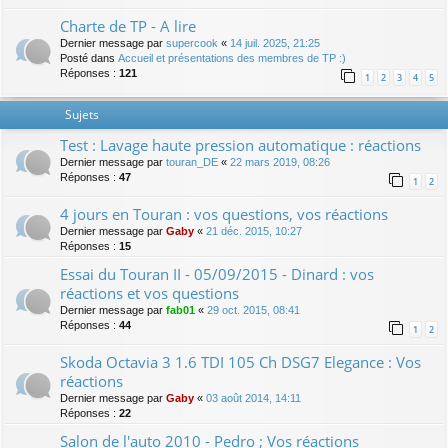
Charte de TP - A lire
Dernier message par
supercook
«
14 juil. 2025, 21:25
Posté dans
Accueil et présentations des membres de TP :)
Réponses :
121
1
2
3
4
5
Sujets
Test : Lavage haute pression automatique : réactions
Dernier message par
touran_DE
«
22 mars 2019, 08:26
Réponses :
47
1
2
4 jours en Touran : vos questions, vos réactions
Dernier message par
Gaby
«
21 déc. 2015, 10:27
Réponses :
15
Essai du Touran II - 05/09/2015 - Dinard : vos
réactions et vos questions
Dernier message par
fab01
«
29 oct. 2015, 08:41
Réponses :
44
1
2
Skoda Octavia 3 1.6 TDI 105 Ch DSG7 Elegance : Vos
réactions
Dernier message par
Gaby
«
03 août 2014, 14:11
Réponses :
22
Salon de l'auto 2010 - Pedro ; Vos réactions