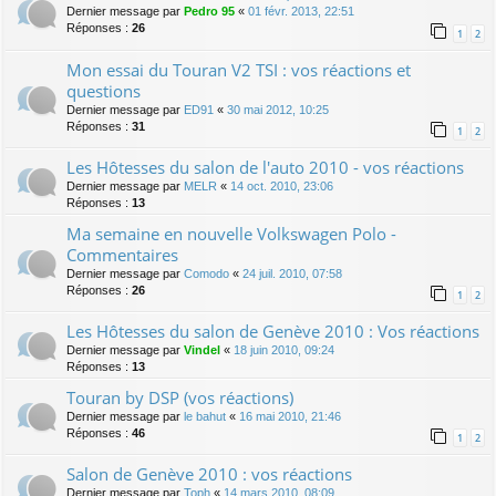
Dernier message par
Pedro 95
«
01 févr. 2013, 22:51
Réponses :
26
1
2
Mon essai du Touran V2 TSI : vos réactions et
questions
Dernier message par
ED91
«
30 mai 2012, 10:25
Réponses :
31
1
2
Les Hôtesses du salon de l'auto 2010 - vos réactions
Dernier message par
MELR
«
14 oct. 2010, 23:06
Réponses :
13
Ma semaine en nouvelle Volkswagen Polo -
Commentaires
Dernier message par
Comodo
«
24 juil. 2010, 07:58
Réponses :
26
1
2
Les Hôtesses du salon de Genève 2010 : Vos réactions
Dernier message par
Vindel
«
18 juin 2010, 09:24
Réponses :
13
Touran by DSP (vos réactions)
Dernier message par
le bahut
«
16 mai 2010, 21:46
Réponses :
46
1
2
Salon de Genève 2010 : vos réactions
Dernier message par
Toph
«
14 mars 2010, 08:09