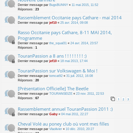
Dernier message par
BugsBUNNY
«
11 mai 2015, 11:52
Réponses :
23
Rassemblement Occitanie pays Cathare - mai 2014
Dernier message par
jef10
«
25 avr. 2014, 09:08
Rasso Occitanie pays Cathare, 8-11 MAI 2014,
Programme
Dernier message par
the_squal31
«
24 avr. 2014, 23:57
Réponses :
1
TouranPassion a 8 ans ! ! ! ! ! ! ! ! :)
Dernier message par
jef10
«
18 mai 2013, 17:44
TouranPassion sur Volkswagen & Moi !
Dernier message par
tomcat92
«
31 juil. 2012, 16:08
Réponses :
20
[Présentation Officielle] The Beetle
Dernier message par
TOURANSEIZE
«
23 nov. 2011, 22:53
Réponses :
67
1
2
3
Rassemblement annuel TouranPassion 2011 :)
Dernier message par
Gaby
«
04 mai 2011, 22:27
Cheval Volé au poney club où vont mes filles
Dernier message par
Vlaolivier
«
10 déc. 2010, 20:27