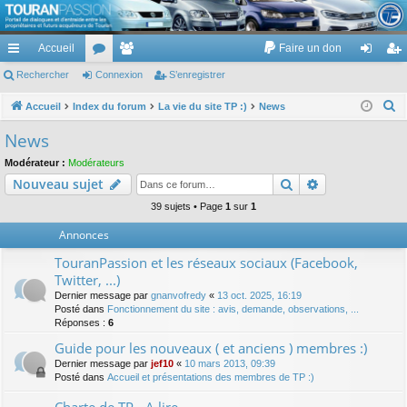
TouranPassion
Accueil
Faire un don
Le forum des propriétaires ou futurs acquéreurs du Volkswagen Touran
cc
Rechercher
or
Connexion
e
S’enregistrer
on
’e
ès
u
m
ne
nr
R
Accueil
Index du forum
La vie du site TP :)
News
e
ra
m
br
xi
eg
News
c
pi
s
es
on
ist
Modérateur :
Modérateurs
h
Rechercher
Recherche av
Nouveau sujet
de
re
e
r
39 sujets • Page
1
sur
1
r
c
Annonces
h
TouranPassion et les réseaux sociaux (Facebook,
e
Twitter, ...)
r
Dernier message par
gnanvofredy
«
13 oct. 2025, 16:19
Posté dans
Fonctionnement du site : avis, demande, observations, ...
Réponses :
6
Guide pour les nouveaux ( et anciens ) membres :)
Dernier message par
jef10
«
10 mars 2013, 09:39
Posté dans
Accueil et présentations des membres de TP :)