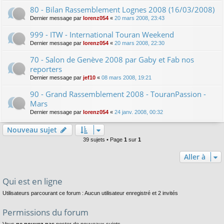
80 - Bilan Rassemblement Lognes 2008 (16/03/2008)
Dernier message par
lorenz054
«
20 mars 2008, 23:43
999 - ITW - International Touran Weekend
Dernier message par
lorenz054
«
20 mars 2008, 22:30
70 - Salon de Genève 2008 par Gaby et Fab nos
reporters
Dernier message par
jef10
«
08 mars 2008, 19:21
90 - Grand Rassemblement 2008 - TouranPassion -
Mars
Dernier message par
lorenz054
«
24 janv. 2008, 00:32
Nouveau sujet
39 sujets • Page
1
sur
1
Aller à
Qui est en ligne
Utilisateurs parcourant ce forum : Aucun utilisateur enregistré et 2 invités
Permissions du forum
Vous
ne pouvez pas
poster de nouveaux sujets