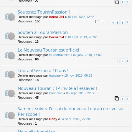
Réponses :
27
1
2
Soutenez TouranPassion !
Dernier message par
lorenz054
«
15 juin 2020, 12:56
Réponses :
150
1
4
5
6
7
…
Soutien à TouranPassion
Dernier message par
lorenz054
«
18 sept. 2019, 20:32
Réponses :
13
Le Nouveau Touran est officiel !
Dernier message par
tourantraveller
«
02 janv. 2018, 17:02
Réponses :
66
1
2
3
TouranPassion a 10 ans !
Dernier message par
lepoulpe
«
15 nov. 2016, 06:29
Réponses :
18
Nouveau Touran : TP invité à l'essayer !
Dernier message par
lpascalon
«
06 sept. 2015, 22:00
Réponses :
45
1
2
Samedi, suivez l'essai du nouveau Touran en live sur
Periscope !
Dernier message par
Gaby
«
04 sept. 2015, 22:30
Réponses :
1
Nouvelle bannière