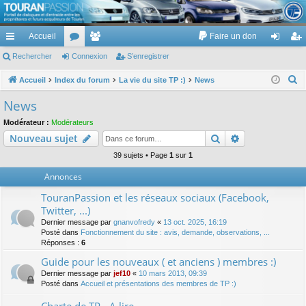
TouranPassion
Accueil
Faire un don
Le forum des propriétaires ou futurs acquéreurs du Volkswagen Touran
cc
Rechercher
or
Connexion
e
S’enregistrer
on
’e
ès
u
m
ne
nr
R
Accueil
Index du forum
La vie du site TP :)
News
e
ra
m
br
xi
eg
News
c
pi
s
es
on
ist
Modérateur :
Modérateurs
h
Rechercher
Recherche av
Nouveau sujet
de
re
e
r
39 sujets • Page
1
sur
1
r
c
Annonces
h
TouranPassion et les réseaux sociaux (Facebook,
e
Twitter, ...)
r
Dernier message par
gnanvofredy
«
13 oct. 2025, 16:19
Posté dans
Fonctionnement du site : avis, demande, observations, ...
Réponses :
6
Guide pour les nouveaux ( et anciens ) membres :)
Dernier message par
jef10
«
10 mars 2013, 09:39
Posté dans
Accueil et présentations des membres de TP :)