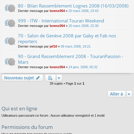
80 - Bilan Rassemblement Lognes 2008 (16/03/2008)
Dernier message par
lorenz054
«
20 mars 2008, 23:43
999 - ITW - International Touran Weekend
Dernier message par
lorenz054
«
20 mars 2008, 22:30
70 - Salon de Genève 2008 par Gaby et Fab nos
reporters
Dernier message par
jef10
«
08 mars 2008, 19:21
90 - Grand Rassemblement 2008 - TouranPassion -
Mars
Dernier message par
lorenz054
«
24 janv. 2008, 00:32
Nouveau sujet
39 sujets • Page
1
sur
1
Aller à
Qui est en ligne
Utilisateurs parcourant ce forum : Aucun utilisateur enregistré et 1 invité
Permissions du forum
Vous
ne pouvez pas
poster de nouveaux sujets