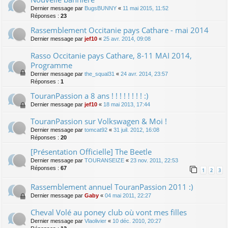
Dernier message par
BugsBUNNY
«
11 mai 2015, 11:52
Réponses :
23
Rassemblement Occitanie pays Cathare - mai 2014
Dernier message par
jef10
«
25 avr. 2014, 09:08
Rasso Occitanie pays Cathare, 8-11 MAI 2014,
Programme
Dernier message par
the_squal31
«
24 avr. 2014, 23:57
Réponses :
1
TouranPassion a 8 ans ! ! ! ! ! ! ! ! :)
Dernier message par
jef10
«
18 mai 2013, 17:44
TouranPassion sur Volkswagen & Moi !
Dernier message par
tomcat92
«
31 juil. 2012, 16:08
Réponses :
20
[Présentation Officielle] The Beetle
Dernier message par
TOURANSEIZE
«
23 nov. 2011, 22:53
Réponses :
67
1
2
3
Rassemblement annuel TouranPassion 2011 :)
Dernier message par
Gaby
«
04 mai 2011, 22:27
Cheval Volé au poney club où vont mes filles
Dernier message par
Vlaolivier
«
10 déc. 2010, 20:27