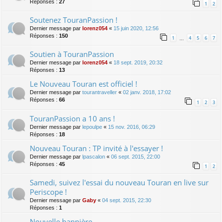
Réponses :
27
1
2
Soutenez TouranPassion !
Dernier message par
lorenz054
«
15 juin 2020, 12:56
Réponses :
150
1
4
5
6
7
…
Soutien à TouranPassion
Dernier message par
lorenz054
«
18 sept. 2019, 20:32
Réponses :
13
Le Nouveau Touran est officiel !
Dernier message par
tourantraveller
«
02 janv. 2018, 17:02
Réponses :
66
1
2
3
TouranPassion a 10 ans !
Dernier message par
lepoulpe
«
15 nov. 2016, 06:29
Réponses :
18
Nouveau Touran : TP invité à l'essayer !
Dernier message par
lpascalon
«
06 sept. 2015, 22:00
Réponses :
45
1
2
Samedi, suivez l'essai du nouveau Touran en live sur
Periscope !
Dernier message par
Gaby
«
04 sept. 2015, 22:30
Réponses :
1
Nouvelle bannière