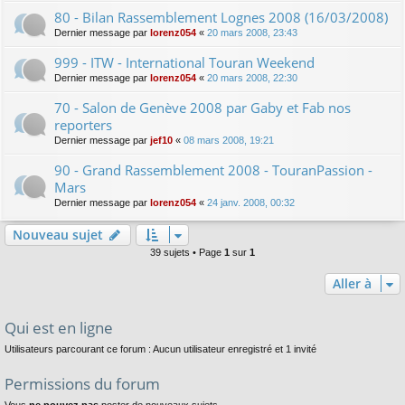
80 - Bilan Rassemblement Lognes 2008 (16/03/2008)
Dernier message par
lorenz054
«
20 mars 2008, 23:43
999 - ITW - International Touran Weekend
Dernier message par
lorenz054
«
20 mars 2008, 22:30
70 - Salon de Genève 2008 par Gaby et Fab nos
reporters
Dernier message par
jef10
«
08 mars 2008, 19:21
90 - Grand Rassemblement 2008 - TouranPassion -
Mars
Dernier message par
lorenz054
«
24 janv. 2008, 00:32
Nouveau sujet
39 sujets • Page
1
sur
1
Aller à
Qui est en ligne
Utilisateurs parcourant ce forum : Aucun utilisateur enregistré et 1 invité
Permissions du forum
Vous
ne pouvez pas
poster de nouveaux sujets