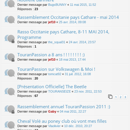
Dernier message par
BugsBUNNY
«
11 mai 2015, 11:52
Réponses :
23
Rassemblement Occitanie pays Cathare - mai 2014
Dernier message par
jef10
«
25 avr. 2014, 09:08
Rasso Occitanie pays Cathare, 8-11 MAI 2014,
Programme
Dernier message par
the_squal31
«
24 avr. 2014, 23:57
Réponses :
1
TouranPassion a 8 ans ! ! ! ! ! ! ! ! :)
Dernier message par
jef10
«
18 mai 2013, 17:44
TouranPassion sur Volkswagen & Moi !
Dernier message par
tomcat92
«
31 juil. 2012, 16:08
Réponses :
20
[Présentation Officielle] The Beetle
Dernier message par
TOURANSEIZE
«
23 nov. 2011, 22:53
Réponses :
67
1
2
3
Rassemblement annuel TouranPassion 2011 :)
Dernier message par
Gaby
«
04 mai 2011, 22:27
Cheval Volé au poney club où vont mes filles
Dernier message par
Vlaolivier
«
10 déc. 2010, 20:27