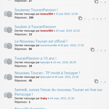
Réponses :
27
1
2
Soutenez TouranPassion !
Dernier message par
lorenz054
«
15 juin 2020, 12:56
Réponses :
150
1
4
5
6
7
…
Soutien à TouranPassion
Dernier message par
lorenz054
«
18 sept. 2019, 20:32
Réponses :
13
Le Nouveau Touran est officiel !
Dernier message par
tourantraveller
«
02 janv. 2018, 17:02
Réponses :
66
1
2
3
TouranPassion a 10 ans !
Dernier message par
lepoulpe
«
15 nov. 2016, 06:29
Réponses :
18
Nouveau Touran : TP invité à l'essayer !
Dernier message par
lpascalon
«
06 sept. 2015, 22:00
Réponses :
45
1
2
Samedi, suivez l'essai du nouveau Touran en live sur
Periscope !
Dernier message par
Gaby
«
04 sept. 2015, 22:30
Réponses :
1
Nouvelle bannière