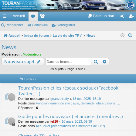
TouranPassion
Accueil
Faire un don
Le forum des propriétaires ou futurs acquéreurs du Volkswagen Touran
cc
Rechercher
or
Connexion
e
S’enregistrer
on
’e
ès
u
m
ne
nr
R
Accueil
Index du forum
La vie du site TP :)
News
e
ra
m
br
xi
eg
News
c
pi
s
es
on
ist
Modérateur :
Modérateurs
h
Rechercher
Recherche av
Nouveau sujet
de
re
e
r
39 sujets • Page
1
sur
1
r
c
Annonces
h
TouranPassion et les réseaux sociaux (Facebook,
e
Twitter, ...)
r
Dernier message par
gnanvofredy
«
13 oct. 2025, 16:19
Posté dans
Fonctionnement du site : avis, demande, observations, ...
Réponses :
6
Guide pour les nouveaux ( et anciens ) membres :)
Dernier message par
jef10
«
10 mars 2013, 09:39
Posté dans
Accueil et présentations des membres de TP :)