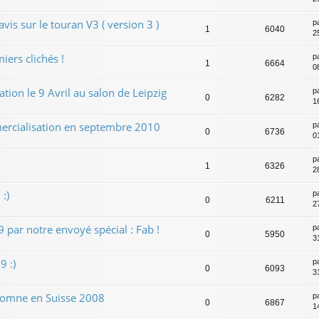
is sur le touran V3 ( version 3 )
p
1
6040
2
ers clichés !
p
1
6664
0
ion le 9 Avril au salon de Leipzig
p
0
6282
1
cialisation en septembre 2010
p
0
6736
0
p
1
6326
2
:)
p
0
6211
2
 par notre envoyé spécial : Fab !
p
0
5950
3
 :)
p
0
6093
3
tomne en Suisse 2008
p
0
6867
1