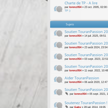
Charte de TP - A lire
par
lorenz054
»
23 oct. 2005, 02:00
TP :)
Sujets
Soutien TouranPassion 2
par
lorenz054
»
14 juil. 2025, 09:51
Soutien TouranPassion 2
par
lorenz054
»
23 août 2024, 23:54
Soutien TouranPassion 2
par
lorenz054
»
03 sept. 2023, 22:5
Soutien TouranPassion 2
par
lorenz054
»
11 sept. 2022, 10:48
Aider TouranPassion
par
lorenz054
»
06 août 2020, 12:47
Soutien TouranPassion 2
par
lorenz054
»
05 sept. 2021, 
Soutenez TouranPassion !
par
Gaby
»
28 juil. 2014, 19:05