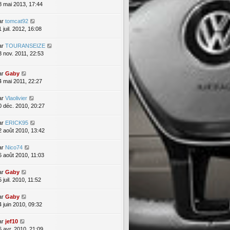
8 mai 2013, 17:44
ar
tomcat92
 juil. 2012, 16:08
ar
TOURANSEIZE
3 nov. 2011, 22:53
ar
Gaby
4 mai 2011, 22:27
ar
Vlaolivier
0 déc. 2010, 20:27
ar
ERICK95
2 août 2010, 13:42
ar
Nico74
6 août 2010, 11:03
ar
Gaby
 juil. 2010, 11:52
ar
Gaby
4 juin 2010, 09:32
ar
jef10
6 avr. 2010, 21:09