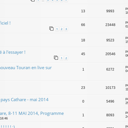
…
p
13
9993
1
ciel !
p
66
23448
0
1
2
3
p
18
9523
1
 à l'essayer !
p
45
20546
0
1
2
 nouveau Touran en live sur
p
1
6272
0
p
23
10173
1
pays Cathare - mai 2014
p
0
5496
2
hare, 8-11 MAI 2014, Programme
p
1
8093
2
 16:46
 ! ! ! :)
p