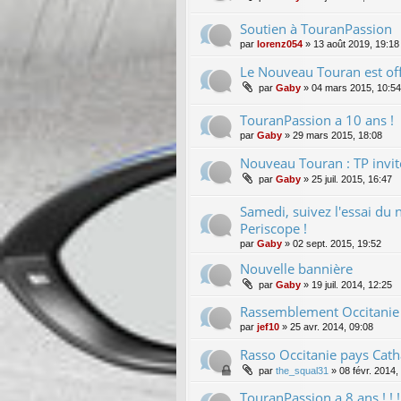
Soutien à TouranPassion
par
lorenz054
»
13 août 2019, 19:18
Le Nouveau Touran est offi
par
Gaby
»
04 mars 2015, 10:54
TouranPassion a 10 ans !
par
Gaby
»
29 mars 2015, 18:08
Nouveau Touran : TP invité
par
Gaby
»
25 juil. 2015, 16:47
Samedi, suivez l'essai du
Periscope !
par
Gaby
»
02 sept. 2015, 19:52
Nouvelle bannière
par
Gaby
»
19 juil. 2014, 12:25
Rassemblement Occitanie 
par
jef10
»
25 avr. 2014, 09:08
Rasso Occitanie pays Cat
par
the_squal31
»
08 févr. 2014,
TouranPassion a 8 ans ! ! ! ! !