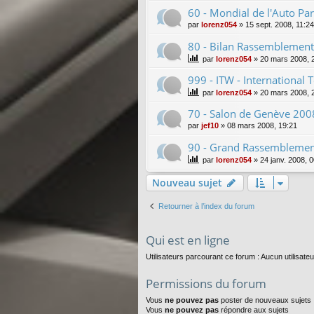
60 - Mondial de l'Auto Pa
par
lorenz054
»
15 sept. 2008, 11:24
80 - Bilan Rassemblemen
par
lorenz054
»
20 mars 2008, 
999 - ITW - International
par
lorenz054
»
20 mars 2008, 
70 - Salon de Genève 2008
par
jef10
»
08 mars 2008, 19:21
90 - Grand Rassemblemen
par
lorenz054
»
24 janv. 2008, 
Nouveau sujet
Retourner à l’index du forum
Qui est en ligne
Utilisateurs parcourant ce forum : Aucun utilisateu
Permissions du forum
Vous
ne pouvez pas
poster de nouveaux sujets
Vous
ne pouvez pas
répondre aux sujets