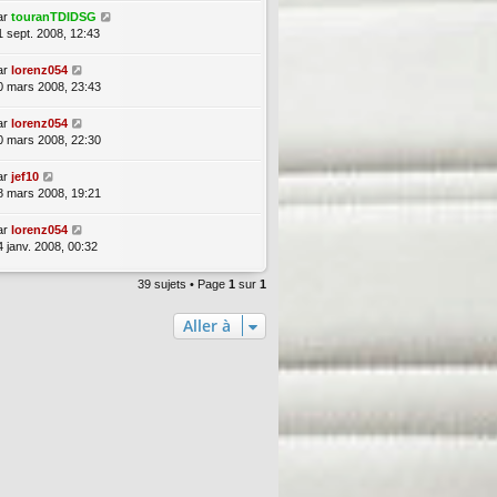
ar
touranTDIDSG
1 sept. 2008, 12:43
ar
lorenz054
0 mars 2008, 23:43
ar
lorenz054
0 mars 2008, 22:30
ar
jef10
8 mars 2008, 19:21
ar
lorenz054
4 janv. 2008, 00:32
39 sujets • Page
1
sur
1
Aller à