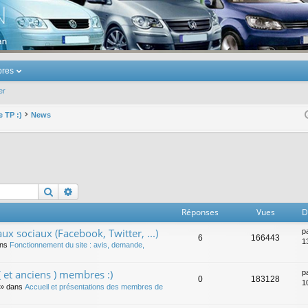
u Volkswagen Touran
res
er
e TP :)
News
Rechercher
Recherche avancée
Réponses
Vues
D
ux sociaux (Facebook, Twitter, ...)
p
6
166443
1
ans
Fonctionnement du site : avis, demande,
 et anciens ) membres :)
p
0
183128
1
» dans
Accueil et présentations des membres de