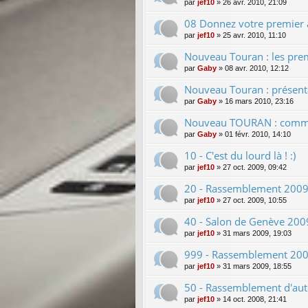
par
jef10
»
26 avr. 2010, 21:09
08 Donnez votre premier av
par
jef10
»
25 avr. 2010, 11:10
Nouveau Touran : les premi
par
Gaby
»
08 avr. 2010, 12:12
Nouveau Touran : présentat
par
Gaby
»
16 mars 2010, 23:16
Nouveau TOURAN : commer
par
Gaby
»
01 févr. 2010, 14:10
10 - C'est du lourd là ! :)
par
jef10
»
27 oct. 2009, 09:42
20 - Rassemblement 2009 
par
jef10
»
27 oct. 2009, 10:55
40 - Salon de Genève 2009
par
jef10
»
31 mars 2009, 19:03
999 - Rassemblement 2009
par
jef10
»
31 mars 2009, 18:55
50 - Rassemblement d'au
par
jef10
»
14 oct. 2008, 21:41