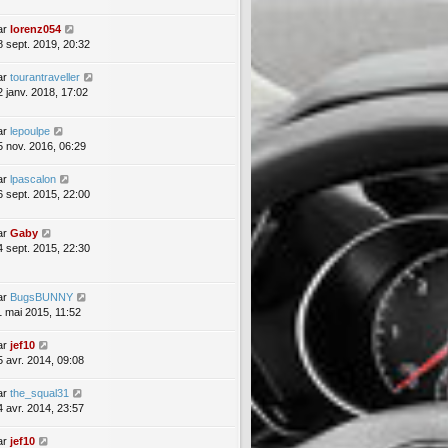
ar
lorenz054
8 sept. 2019, 20:32
ar
tourantraveller
2 janv. 2018, 17:02
ar
lepoulpe
5 nov. 2016, 06:29
ar
lpascalon
6 sept. 2015, 22:00
ar
Gaby
4 sept. 2015, 22:30
ar
BugsBUNNY
1 mai 2015, 11:52
ar
jef10
5 avr. 2014, 09:08
ar
the_squal31
4 avr. 2014, 23:57
ar
jef10