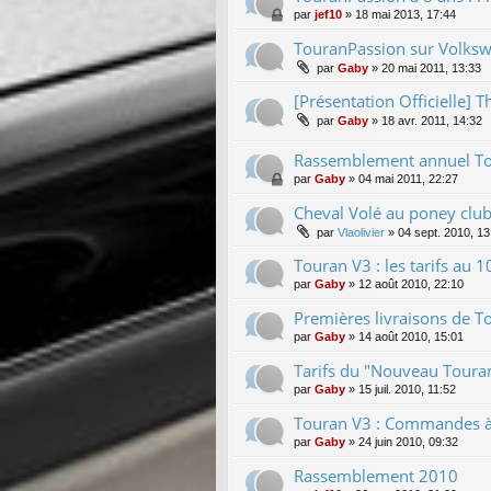
par
jef10
»
18 mai 2013, 17:44
TouranPassion sur Volksw
par
Gaby
»
20 mai 2011, 13:33
[Présentation Officielle] T
par
Gaby
»
18 avr. 2011, 14:32
Rassemblement annuel To
par
Gaby
»
04 mai 2011, 22:27
Cheval Volé au poney club
par
Vlaolivier
»
04 sept. 2010, 13
Touran V3 : les tarifs au
par
Gaby
»
12 août 2010, 22:10
Premières livraisons de To
par
Gaby
»
14 août 2010, 15:01
Tarifs du "Nouveau Touran
par
Gaby
»
15 juil. 2010, 11:52
Touran V3 : Commandes à p
par
Gaby
»
24 juin 2010, 09:32
Rassemblement 2010