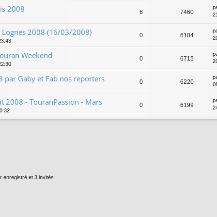
ris 2008
p
6
7460
2
t Lognes 2008 (16/03/2008)
p
0
6104
2
23:43
 Touran Weekend
p
0
6715
2
22:30
 par Gaby et Fab nos reporters
p
0
6220
0
t 2008 - TouranPassion - Mars
p
0
6199
2
00:32
r enregistré et 3 invités