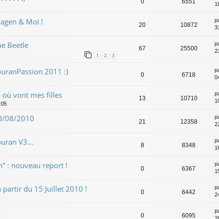
0
6551
1
agen & Moi !
p
20
10872
31
he Beetle
p
67
25500
2
1
2
3
uranPassion 2011 :)
p
0
6718
0
 où vont mes filles
p
13
10710
1
:05
 10/08/2010
p
21
12358
2
uran V3...
p
8
8348
1
" : nouveau report !
p
0
6367
15
artir du 15 Juillet 2010 !
p
0
6442
2
p
0
6095
2