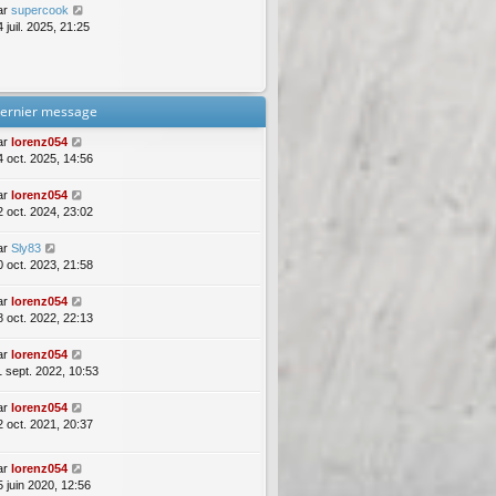
ar
supercook
 juil. 2025, 21:25
ernier message
ar
lorenz054
4 oct. 2025, 14:56
ar
lorenz054
2 oct. 2024, 23:02
ar
Sly83
0 oct. 2023, 21:58
ar
lorenz054
8 oct. 2022, 22:13
ar
lorenz054
1 sept. 2022, 10:53
ar
lorenz054
2 oct. 2021, 20:37
ar
lorenz054
5 juin 2020, 12:56