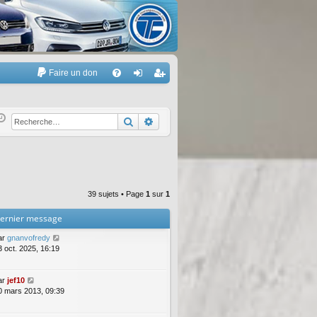
Faire un don
A
FA
on
’e
Q
ne
nr
Rechercher
Recherche avancée
xi
eg
on
ist
re
39 sujets • Page
1
sur
1
r
ernier message
ar
gnanvofredy
3 oct. 2025, 16:19
ar
jef10
0 mars 2013, 09:39