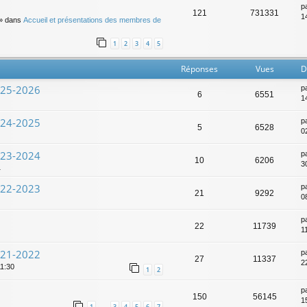
p
121
731331
14
» dans
Accueil et présentations des membres de
1
2
3
4
5
Réponses
Vues
D
025-2026
p
6
6551
1
024-2025
p
5
6528
0
023-2024
p
10
6206
3
1
022-2023
p
21
9292
0
p
22
11739
1
021-2022
p
27
11337
2
11:30
1
2
p
150
56145
1
1
3
4
5
6
7