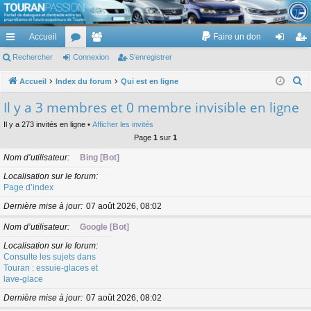
TouranPassion
Accueil
Faire un don
Le forum des propriétaires ou futurs acquéreurs du Volkswagen Touran
cc
Rechercher
or
Connexion
e
S’enregistrer
on
’e
ès
u
m
ne
nr
R
Accueil
Index du forum
Qui est en ligne
e
ra
m
br
xi
eg
Il y a 3 membres et 0 membre invisible en ligne
c
pi
s
es
on
ist
Il y a 273 invités en ligne •
Afficher les invités
h
Page
1
sur
1
de
re
e
Nom d’utilisateur
Bing [Bot]
r
r
c
Localisation sur le forum
Page d’index
h
e
Dernière mise à jour
07 août 2026, 08:02
r
Nom d’utilisateur
Google [Bot]
Localisation sur le forum
Consulte les sujets dans
Touran : essuie-glaces et
lave-glace
Dernière mise à jour
07 août 2026, 08:02