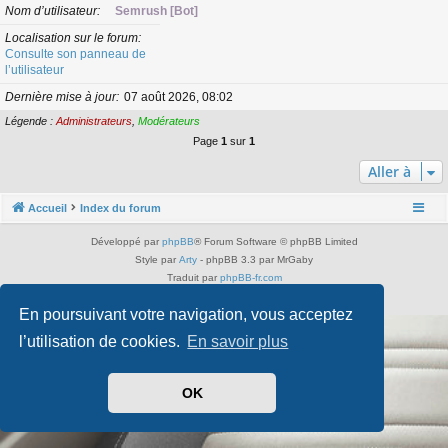
Nom d’utilisateur
Semrush [Bot]
Localisation sur le forum
Consulte son panneau de
l’utilisateur
Dernière mise à jour
07 août 2026, 08:02
Légende :
Administrateurs
,
Modérateurs
Page
1
sur
1
Aller à
Accueil
Index du forum
Développé par
phpBB
® Forum Software © phpBB Limited
Style par
Arty
- phpBB 3.3 par MrGaby
Traduit par
phpBB-fr.com
Confidentialité
|
Conditions
En poursuivant votre navigation, vous acceptez
l’utilisation de cookies.
En savoir plus
OK