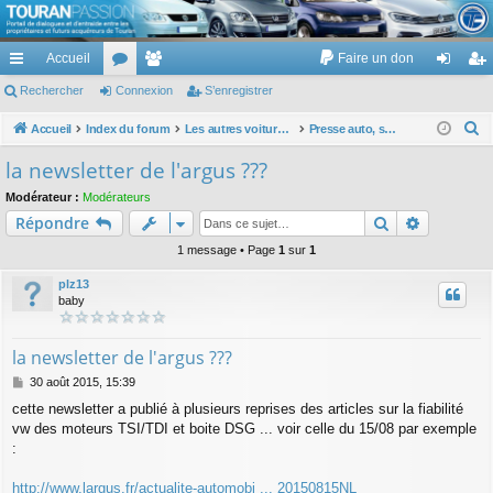
TouranPassion
Accueil
Faire un don
Le forum des propriétaires ou futurs acquéreurs du Volkswagen Touran
cc
Rechercher
or
Connexion
e
S’enregistrer
on
’e
ès
u
m
ne
nr
R
Accueil
Index du forum
Les autres voitures et ce qui touche à la voiture
Presse auto, sites internet auto, émission auto, actualité auto, ... hors VW
e
ra
m
br
xi
eg
la newsletter de l'argus ???
c
pi
s
es
on
ist
Modérateur :
Modérateurs
h
Rechercher
Recherch
Répondre
de
re
e
r
1 message • Page
1
sur
1
r
c
plz13
h
baby
e
r
la newsletter de l'argus ???
M
30 août 2015, 15:39
e
cette newsletter a publié à plusieurs reprises des articles sur la fiabilité
s
vw des moteurs TSI/TDI et boite DSG ... voir celle du 15/08 par exemple
s
a
:
g
e
http://www.largus.fr/actualite-automobi ... 20150815NL