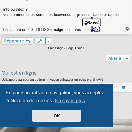
info ou intox ?
vos commentaires seront les bienvenus ... je viens d'acheter (après
hésitation) un 2.0 TDI DSG6 malgré ces infos
a
u
Répondre
t
1 message • Page
1
sur
1
Aller à
Qui est en ligne
Utilisateurs parcourant ce forum : Aucun utilisateur enregistré et 0 invité
Accueil
Index du forum
En poursuivant votre navigation, vous acceptez
Développé par
phpBB
® Forum Software © phpBB Limited
l’utilisation de cookies.
En savoir plus
Style par
Arty
- phpBB 3.3 par MrGaby
Traduit par
phpBB-fr.com
Confidentialité
|
Conditions
OK