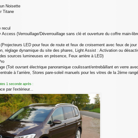
run Noisette
ir Titane
 recul
 Access (Verrouillage/Déverrouillage sans clé et ouverture du coffre main-lib
(Projecteurs LED pour feux de route et feux de croisement avec feux de jour 
ion, réglage dynamique du site des phares, Light Assist : Activation ou désact
 des sources lumineuses en présence, Feux arrière à LED)
Pro
ge (Toit ouvrant électrique panoramique coulissant/entrebâillant en verre ave
entrale à l’arrière, Stores pare-soleil manuels pour les vitres de la 2ème rang
utes 1 seconde après :
 par l'extérieur...