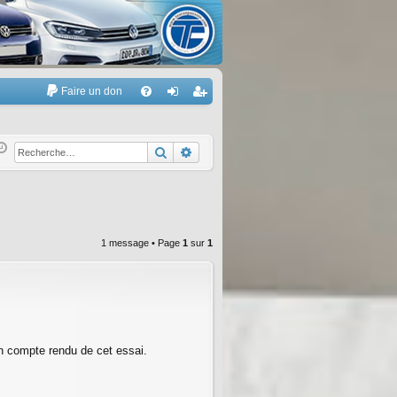
Faire un don
A
FA
on
’e
Q
ne
nr
Rechercher
Recherche avancée
xi
eg
on
ist
re
1 message • Page
1
sur
1
r
n compte rendu de cet essai.