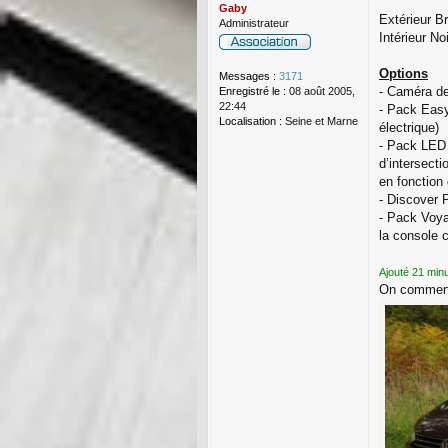
Gaby
Extérieur B
Administrateur
Intérieur No
Options
Messages :
3171
- Caméra de
Enregistré le :
08 août 2005,
22:44
- Pack Easy
Localisation :
Seine et Marne
électrique)
- Pack LED 
d’intersect
en fonction
- Discover 
- Pack Voya
la console c
Ajouté 21 min
On commence