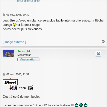
M
01 nov. 2006, 20:30
e
peut ètre qu'avec un plan ce sera plus facile intermarché suivez la flèche
s
orange
et la croix rouge
s
a
Après sector plus d'excuses
g
e
[ image externe ]
a
u
Sector_94
t
Modérateur
M
01 nov. 2006, 21:37
e
s
s
Yann.
a
g
e
C'est à coté de mon boulot...
Ca va bien me couter 100 ou 120 € cette histoire !!!