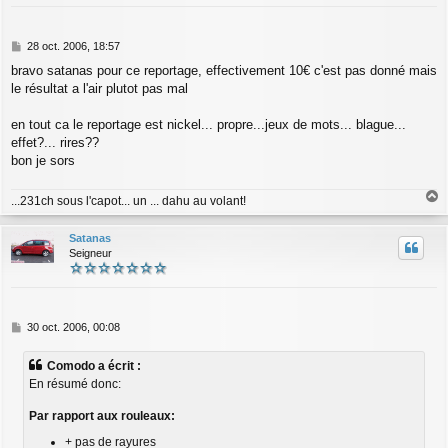
M
28 oct. 2006, 18:57
e
bravo satanas pour ce reportage, effectivement 10€ c'est pas donné mais
s
le résultat a l'air plutot pas mal
s
a
g
en tout ca le reportage est nickel... propre...jeux de mots... blague...
e
effet?... rires??
bon je sors
...231ch sous l'capot... un ... dahu au volant!
a
u
Satanas
t
Seigneur
M
30 oct. 2006, 00:08
e
s
Comodo a écrit :
s
En résumé donc:
a
g
Par rapport aux rouleaux:
e
+ pas de rayures