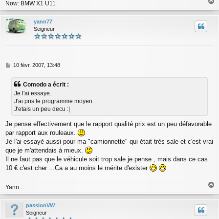
Now: BMW X1 U11
a
u
yann77
t
Seigneur
M
10 févr. 2007, 13:48
e
s
Comodo a écrit :
s
Je l'ai essaye.
a
J'ai pris le programme moyen.
g
J'etais un peu decu :|
e
Je pense effectivement que le rapport qualité prix est un peu défavorable
par rapport aux rouleaux.
Je l'ai essayé aussi pour ma "camionnette" qui était très sale et c'est vrai
que je m'attendais à mieux.
Il ne faut pas que le véhicule soit trop sale je pense , mais dans ce cas
10 € c'est cher ...Ca a au moins le mérite d'exister
Yann...
a
u
passionVW
t
Seigneur