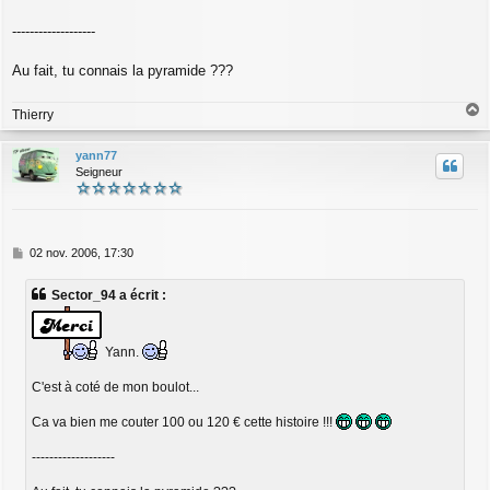
-------------------
Au fait, tu connais la pyramide ???
Thierry
a
u
yann77
t
Seigneur
M
02 nov. 2006, 17:30
e
s
Sector_94 a écrit :
s
a
g
e
Yann.
C'est à coté de mon boulot...
Ca va bien me couter 100 ou 120 € cette histoire !!!
-------------------