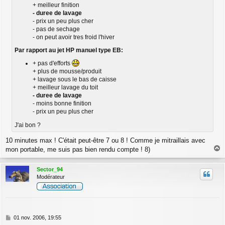
+ meilleur finition
- duree de lavage
- prix un peu plus cher
- pas de sechage
- on peut avoir tres froid l'hiver
Par rapport au jet HP manuel type EB:
+ pas d'efforts
+ plus de mousse/produit
+ lavage sous le bas de caisse
+ meilleur lavage du toit
- duree de lavage
- moins bonne finition
- prix un peu plus cher
J'ai bon ?
10 minutes max ! C'était peut-être 7 ou 8 ! Comme je mitraillais avec
mon portable, me suis pas bien rendu compte ! 8)
a
u
Sector_94
t
Modérateur
M
01 nov. 2006, 19:55
e