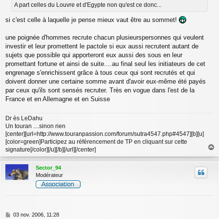
A part celles du Louvre et d'Egypte non qu'est ce donc...
si c'est celle à laquelle je pense mieux vaut être au sommet!
une poignée d'hommes recrute chacun plusieurspersonnes qui veulent
investir et leur promettent le pactole si eux aussi recrutent autant de
sujets que possible qui apporteront eux aussi des sous en leur
promettant fortune et ainsi de suite....au final seul les initiateurs de cet
engrenage s'enrichissent grâce à tous ceux qui sont recrutés et qui
doivent donner une certaine somme avant d'avoir eux-même été payés
par ceux qu'ils sont sensés recruter. Très en vogue dans l'est de la
France et en Allemagne et en Suisse
Dr ès LeDahu
Un touran ....sinon rien
[center][url=http://www.touranpassion.com/forum/sutra4547.php#4547][b][u]
[color=green]Participez au référencement de TP en cliquant sur cette
signature[/color][/u][/b][/url][/center]
a
u
Sector_94
t
Modérateur
M
03 nov. 2006, 11:28