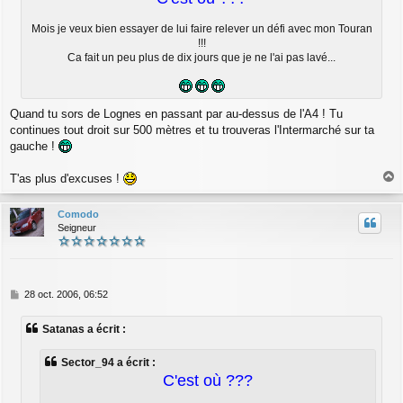
g
e
Mois je veux bien essayer de lui faire relever un défi avec mon Touran
!!!
Ca fait un peu plus de dix jours que je ne l'ai pas lavé...
Quand tu sors de Lognes en passant par au-dessus de l'A4 ! Tu
continues tout droit sur 500 mètres et tu trouveras l'Intermarché sur ta
gauche !
T'as plus d'excuses !
a
u
Comodo
t
Seigneur
M
28 oct. 2006, 06:52
e
s
Satanas a écrit :
s
a
g
Sector_94 a écrit :
e
C'est où ???