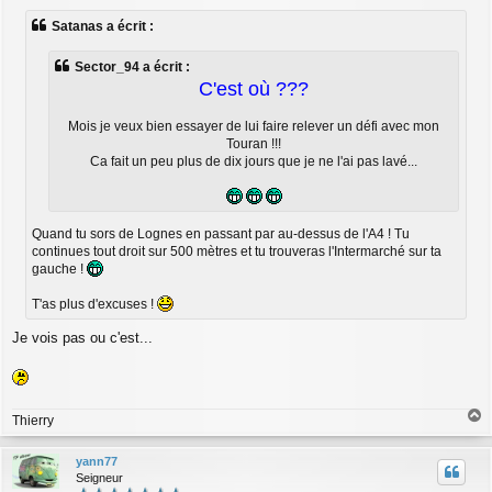
s
Satanas a écrit :
s
a
g
Sector_94 a écrit :
e
C'est où ???
Mois je veux bien essayer de lui faire relever un défi avec mon
Touran !!!
Ca fait un peu plus de dix jours que je ne l'ai pas lavé...
Quand tu sors de Lognes en passant par au-dessus de l'A4 ! Tu
continues tout droit sur 500 mètres et tu trouveras l'Intermarché sur ta
gauche !
T'as plus d'excuses !
Je vois pas ou c'est...
Thierry
a
u
yann77
t
Seigneur