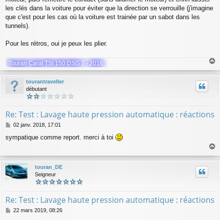
les clés dans la voiture pour éviter que la direction se verrouille (j'imagine
que c'est pour les cas où la voiture est trainée par un sabot dans les
tunnels).
Pour les rétros, oui je peux les plier.
Touran Carat TSI 150 DSG 7 - 2016
a
u
tourantraveller
t
débutant
Re: Test : Lavage haute pression automatique : réactions
M
02 janv. 2018, 17:01
e
sympatique comme report. merci à toi
s
s
a
a
g
u
touran_DE
e
t
Seigneur
Re: Test : Lavage haute pression automatique : réactions
M
22 mars 2019, 08:26
e