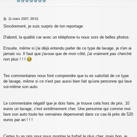
M
11 mars 2007, 09:51
e
Sincèrement, je suis surpris de ton reportage
s
s
a
D'abord, la qualité car avec un téléphone tu nous sors de belles photos.
g
e
Ensuite, même si j'ai déjà entendu parler de ce type de lavage, je n'en ai
jamais vu. Il faut que j'avoue que de mon côté, j'ai vraiment pas cherché
non plus ! ! !
Tes commentaires nous font comprendre que tu es satisfait de ce type
de lavage, même si ce n'est pas aussi bien fait qu'une personne qui lave
soi-même son auto.
Le commentaire négatif que je dois faire, je trouve cela hors de prix. 10
euros un lavage, c'est extrêmement cher. Une personne qui comme moi
lave son auto toute les semaines depenserait dans ce cas-là près de 520
euros par an ! ! !
Certes tu as pris pour nous montrer le forfait le plus cher, mais bon, je