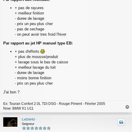
g
+ pas de rayures
e
+ meilleur finition
- duree de lavage
- prix un peu plus cher
- pas de sechage
- on peut avoir tres froid l'hiver
Par rapport au jet HP manuel type EB:
+ pas d'efforts
+ plus de mousse/produit
+ lavage sous le bas de caisse
+ meilleur lavage du toit
- duree de lavage
- moins bonne finition
- prix un peu plus cher
J'ai bon ?
Ex: Touran Confort 2.0L TDI DSG - Rouge Piment - Février 2005
Now: BMW X1 U11
a
u
LeDAHU
t
Seigneur