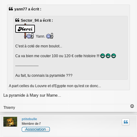
e
s
yann77 a écrit :
s
a
g
Sector_94 a écrit :
e
Yann.
C'est à coté de mon boulot...
Ca va bien me couter 100 ou 120 € cette histoire !!!
-------------------
Au fait, tu connais la pyramide ???
A part celles du Louvre et d'Egypte non qu'est ce donc...
La pyramide à Mary sur Marne...
Thierry
a
u
ptitebulle
t
Membre de l'