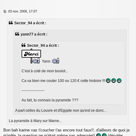
M
03 nov. 2006, 17:07
e
s
Sector_94 a écrit :
s
a
g
yann77 a écrit :
e
Sector_94 a écrit :
Yann.
C'est à coté de mon boulot...
Ca va bien me couter 100 ou 120 € cette histoire !!!
-------------------
Au fait, tu connais la pyramide ???
A part celles du Louvre et d'Egypte non qu'est ce donc...
La pyramide à Mary sur Marne...
Bon bah karine vas t'coucher t'as encore tout faux!!..d'ailleurs de quoi je
m'mêle, la question ne m'était même pas adressée!!
(désolée,