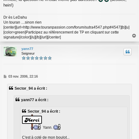
hein!)
Dr ès LeDahu
Un touran ....sinon rien
[center][url=http://www.touranpassion.com/forum/sutra4547.php#4547][b][u]
[color=green]Participez au référencement de TP en cliquant sur cette
signature[/color][/u][/b][/url][/center]
a
u
yann77
t
Seigneur
M
03 nov. 2006, 22:16
e
s
Sector_94 a écrit :
s
a
g
yann77 a écrit :
e
Sector_94 a écrit :
Yann.
C'est à coté de mon boulot...