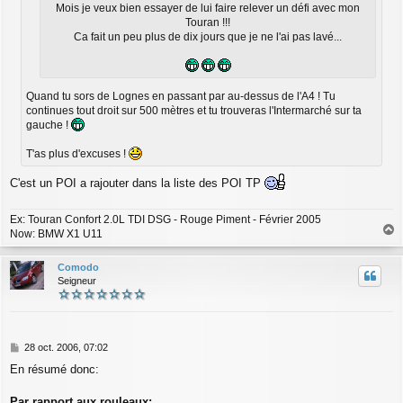
Mois je veux bien essayer de lui faire relever un défi avec mon
Touran !!!
Ca fait un peu plus de dix jours que je ne l'ai pas lavé...
Quand tu sors de Lognes en passant par au-dessus de l'A4 ! Tu
continues tout droit sur 500 mètres et tu trouveras l'Intermarché sur ta
gauche !
T'as plus d'excuses !
C'est un POI a rajouter dans la liste des POI TP
Ex: Touran Confort 2.0L TDI DSG - Rouge Piment - Février 2005
Now: BMW X1 U11
a
u
Comodo
t
Seigneur
M
28 oct. 2006, 07:02
e
En résumé donc:
s
s
a
Par rapport aux rouleaux: