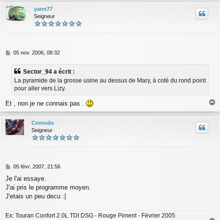
u
yann77
t
Seigneur
M
05 nov. 2006, 08:32
e
s
Sector_94 a écrit :
s
La pyramide de la grosse usine au dessus de Mary, à coté du rond point
a
pour aller vers Lizy.
g
e
Et , non je ne connais pas .
a
u
Comodo
t
Seigneur
M
05 févr. 2007, 21:56
e
Je l'ai essaye.
s
J'ai pris le programme moyen.
s
a
J'etais un peu decu :|
g
e
Ex: Touran Confort 2.0L TDI DSG - Rouge Piment - Février 2005