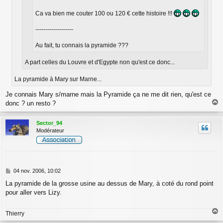
Ca va bien me couter 100 ou 120 € cette histoire !!!
-------------------
Au fait, tu connais la pyramide ???
A part celles du Louvre et d'Egypte non qu'est ce donc...
La pyramide à Mary sur Marne...
Je connais Mary s/marne mais la Pyramide ça ne me dit rien, qu'est ce
donc ? un resto ?
a
u
Sector_94
t
Modérateur
M
04 nov. 2006, 10:02
e
La pyramide de la grosse usine au dessus de Mary, à coté du rond point
s
pour aller vers Lizy.
s
a
g
Thierry
e
a