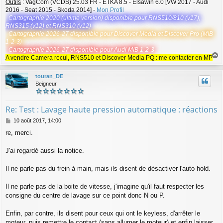
Outils
: VagCom (VCDS) 25.03 FR - ETKA 8.5 - Elsawin 6.0 [VW 2017 - Audi
2016 - Seat 2015 - Skoda 2014] -
Mon Profil
Cartographie 2020 (ultime version) disponible pour RNS510/810 (v17),
RNS315 (v12) et RNS310 (v12)
Cartographie 2026-27 disponible pour Discover Media et Discover Pro (MIB
1-2-3)
Cartographie 2026-27 disponible pour Audi MIB 1-2-3
A vendre Camera recul, RNS510 et Discover Media PQ : me contacter en MP
a
u
touran_DE
t
Seigneur
Re: Test : Lavage haute pression automatique : réactions
M
10 août 2017, 14:00
e
re, merci.
s
s
a
J'ai regardé aussi la notice.
g
e
Il ne parle pas du frein à main, mais ils disent de désactiver l'auto-hold.
Il ne parle pas de la boite de vitesse, j'imagine qu'il faut respecter les
consigne du centre de lavage sur ce point donc N ou P.
Enfin, par contre, ils disent pour ceux qui ont le keyless, d'arrêter le
moteur, puis remettre le contact (sans allumer le moteur) et enfin laisser