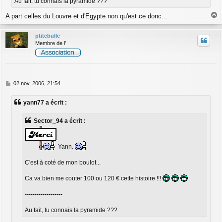
Au fait, tu connais la pyramide ???
A part celles du Louvre et d'Egypte non qu'est ce donc...
a
u
ptitebulle
t
Membre de l'
M
02 nov. 2006, 21:54
e
s
yann77 a écrit :
s
a
g
Sector_94 a écrit :
e
Yann.
C'est à coté de mon boulot...
Ca va bien me couter 100 ou 120 € cette histoire !!!
-------------------
Au fait, tu connais la pyramide ???