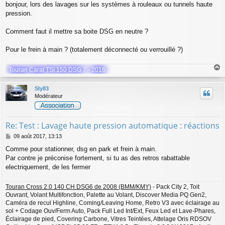
bonjour, lors des lavages sur les systèmes à rouleaux ou tunnels haute
s
pression.
s
a
g
Comment faut il mettre sa boite DSG en neutre ?
e
Pour le frein à main ? (totalement déconnecté ou verrouillé ?)
Touran Carat TSI 150 DSG 7 - 2016
a
u
Sly83
t
Modérateur
Re: Test : Lavage haute pression automatique : réactions
M
09 août 2017, 13:13
e
Comme pour stationner, dsg en park et frein à main.
s
Par contre je préconise fortement, si tu as des retros rabattable
s
a
electriquement, de les fermer
g
e
Touran Cross 2.0 140 CH DSG6 de 2008 (BMM/KMY)
- Pack City 2, Toit
Ouvrant, Volant Multifonction, Palette au Volant, Discover Media PQ Gen2,
Caméra de recul Highline, Coming/Leaving Home, Retro V3 avec éclairage au
sol + Codage Ouv/Ferm Auto, Pack Full Led Int/Ext, Feux Led et Lave-Phares,
Éclairage de pied, Covering Carbone, Vitres Teintées, Attelage Oris RDSOV