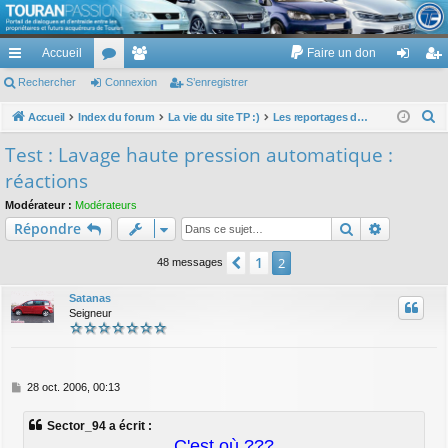
TouranPassion
Accueil
Faire un don
Le forum des propriétaires ou futurs acquéreurs du Volkswagen Touran
cc
Rechercher
or
Connexion
e
S’enregistrer
on
’e
ès
u
m
ne
nr
R
Accueil
Index du forum
La vie du site TP :)
Les reportages de TP : avis, commentaires et réactions
e
ra
m
br
xi
eg
Test : Lavage haute pression automatique :
c
pi
s
es
on
ist
réactions
h
de
re
e
Modérateur :
Modérateurs
Rechercher
Recherch
Répondre
r
r
c
1
Précédente
2
48 messages
h
e
Satanas
Seigneur
r
M
28 oct. 2006, 00:13
e
s
Sector_94 a écrit :
s
C'est où ???
a