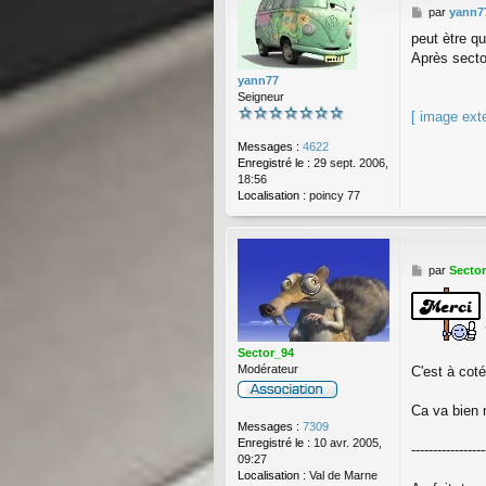
_
M
par
yann7
9
e
peut ètre q
4
s
Après secto
s
a
yann77
g
Seigneur
e
[ image ext
Messages :
4622
Enregistré le :
29 sept. 2006,
18:56
Localisation :
poincy 77
M
par
Secto
e
s
s
a
g
Sector_94
e
Modérateur
C'est à cot
Ca va bien 
Messages :
7309
Enregistré le :
10 avr. 2005,
-----------------
09:27
Localisation :
Val de Marne