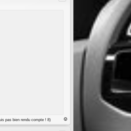
H
uis pas bien rendu compte ! 8)
a
u