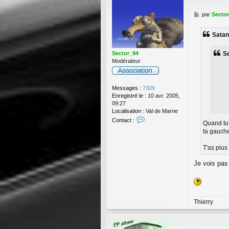
M
par
Secto
e
s
Satana
s
a
g
Se
Sector_94
e
Modérateur
Messages :
7309
Enregistré le :
10 avr. 2005,
09:27
Localisation :
Val de Marne
C
Contact :
Quand tu 
o
ta gauch
n
t
T'as plus
a
c
Je vois pas 
t
e
r
S
e
Thierry
c
t
o
r