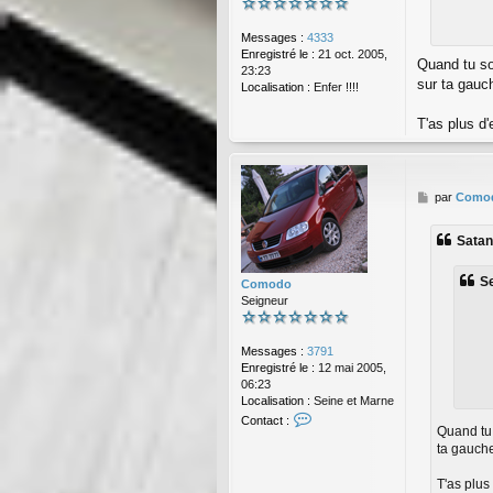
Messages :
4333
Enregistré le :
21 oct. 2005,
Quand tu so
23:23
sur ta gauc
Localisation :
Enfer !!!!
T'as plus d
M
par
Como
e
s
Satana
s
a
g
Se
Comodo
e
Seigneur
Messages :
3791
Enregistré le :
12 mai 2005,
06:23
Localisation :
Seine et Marne
C
Contact :
Quand tu 
o
ta gauch
n
t
a
T'as plus