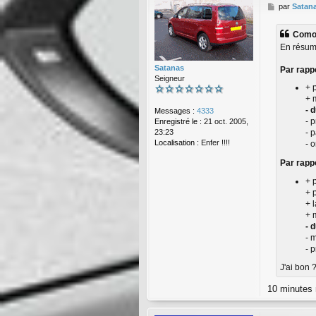
M
par
Satan
c
e
t
s
e
Comod
s
r
En résum
a
L
g
e
Satanas
Par rapp
e
D
Seigneur
A
+ 
H
+ m
U
- 
Messages :
4333
- 
Enregistré le :
21 oct. 2005,
23:23
- 
Localisation :
Enfer !!!!
- o
Par rapp
+ 
+ 
+ 
+ 
- 
- 
- 
J'ai bon 
10 minutes 