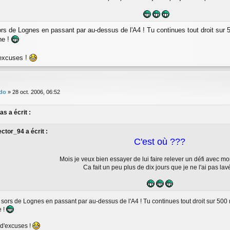
rs de Lognes en passant par au-dessus de l'A4 ! Tu continues tout droit sur 5
he !
'excuses !
do
»
28 oct. 2006, 06:52
s a écrit :
ctor_94 a écrit :
C'est où ???
Mois je veux bien essayer de lui faire relever un défi avec mo
Ca fait un peu plus de dix jours que je ne l'ai pas lavé
sors de Lognes en passant par au-dessus de l'A4 ! Tu continues tout droit sur 500 m
e !
 d'excuses !