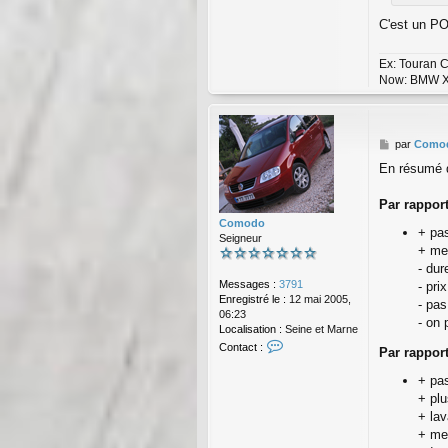
c
t
C'est un PO
e
r
Ex: Touran C
C
Now: BMW X
o
m
o
d
o
M
par
Como
e
En résumé 
s
s
a
Par rappor
g
Comodo
+ pa
e
Seigneur
+ mei
- dur
Messages :
3791
- pri
Enregistré le :
12 mai 2005,
- pa
06:23
- on 
Localisation :
Seine et Marne
C
Contact :
Par rappor
o
n
+ pas
t
+ pl
a
+ la
c
t
+ mei
e