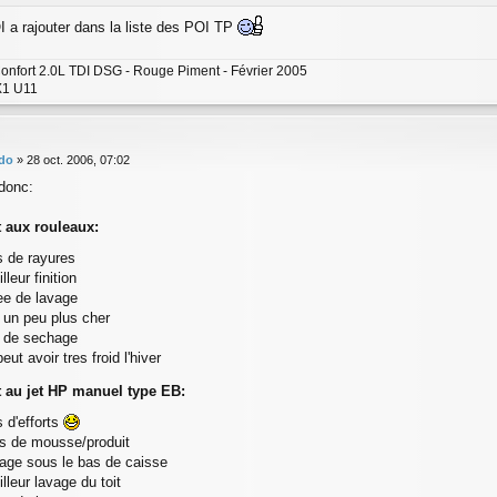
I a rajouter dans la liste des POI TP
onfort 2.0L TDI DSG - Rouge Piment - Février 2005
1 U11
do
»
28 oct. 2006, 07:02
donc:
t aux rouleaux:
s de rayures
lleur finition
ee de lavage
x un peu plus cher
s de sechage
peut avoir tres froid l'hiver
t au jet HP manuel type EB:
 d'efforts
us de mousse/produit
vage sous le bas de caisse
lleur lavage du toit