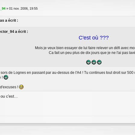
r_94
»
01 nov. 2006, 19:55
s a écrit :
ctor_94 a écrit :
C'est où ???
Mois je veux bien essayer de lui faire relever un défi avec mo
Ca fait un peu plus de dix jours que je ne l'ai pas lavé
sors de Lognes en passant par au-dessus de l'A4 ! Tu continues tout droit sur 500 m
e !
 d'excuses !
ou c'est...