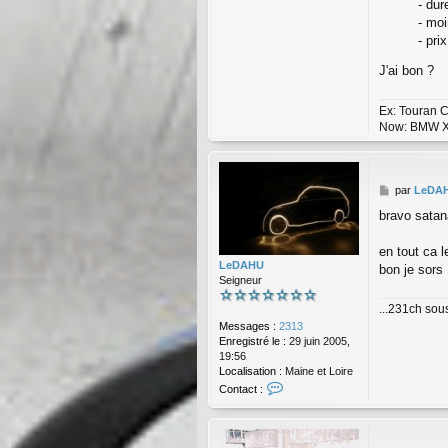
- dur
r
- moi
C
- pri
o
m
J'ai bon ?
o
d
o
Ex: Touran C
Now: BMW X
M
par
LeDA
e
bravo satana
s
s
a
en tout ca l
g
LeDAHU
bon je sors
e
Seigneur
...231ch sous
Messages :
2313
Enregistré le :
29 juin 2005,
19:56
Localisation :
Maine et Loire
C
Contact :
o
n
t
a