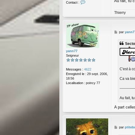
Au fait, tu
C
Contact :
o
n
Thierry
t
a
c
t
M
par
yann7
e
e
r
s
S
Secto
s
e
a
c
yann77
g
t
Seigneur
e
o
r
C'est à c
_
Messages :
4622
9
Enregistré le :
29 sept. 2006,
4
18:56
Ca va bie
Localisation :
poincy 77
------------
Au fait, 
A part celle
M
par
ptiteb
e