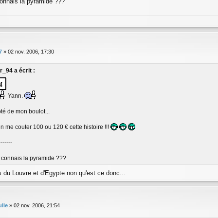
 connais la pyramide ???
7
»
02 nov. 2006, 17:30
r_94 a écrit :
Yann.
oté de mon boulot...
n me couter 100 ou 120 € cette histoire !!!
-------
tu connais la pyramide ???
s du Louvre et d'Egypte non qu'est ce donc...
ulle
»
02 nov. 2006, 21:54