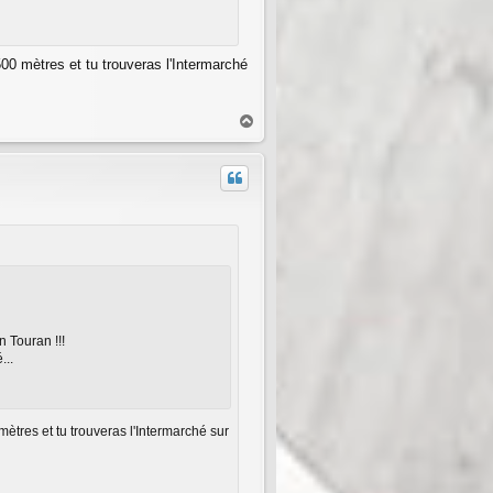
00 mètres et tu trouveras l'Intermarché
H
a
u
t
n Touran !!!
...
ètres et tu trouveras l'Intermarché sur