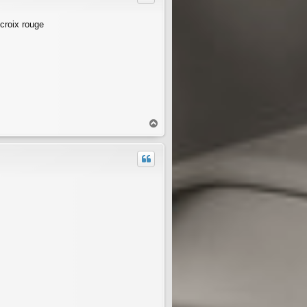
 croix rouge
H
a
u
t