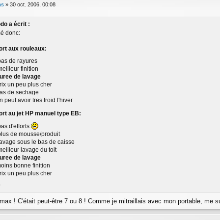
as
»
30 oct. 2006, 00:08
o a écrit :
é donc:
ort aux rouleaux:
pas de rayures
eilleur finition
duree de lavage
prix un peu plus cher
pas de sechage
n peut avoir tres froid l'hiver
ort au jet HP manuel type EB:
pas d'efforts
plus de mousse/produit
lavage sous le bas de caisse
meilleur lavage du toit
duree de lavage
moins bonne finition
prix un peu plus cher
?
max ! C'était peut-être 7 ou 8 ! Comme je mitraillais avec mon portable, me s