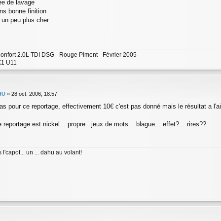
ee de lavage
ns bonne finition
x un peu plus cher
onfort 2.0L TDI DSG - Rouge Piment - Février 2005
1 U11
HU
»
28 oct. 2006, 18:57
s pour ce reportage, effectivement 10€ c'est pas donné mais le résultat a l'ai
e reportage est nickel... propre...jeux de mots... blague... effet?... rires??
 l'capot... un ... dahu au volant!