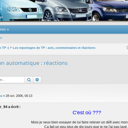
u Volkswagen Touran
res
er
e TP :)
Les reportages de TP : avis, commentaires et réactions
on automatique : réactions
Rechercher
Recherche avancée
as
»
28 oct. 2006, 00:13
r_94 a écrit :
C'est où ???
Mois je veux bien essayer de lui faire relever un défi avec mon 
Ca fait un peu plus de dix jours que je ne l'ai pas lavé..