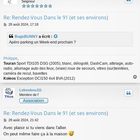
Seigneur
Re: Rendez-Vous Dans le 91 (et ses environs)
M
28 août 2024, 17:18
e
s
BugsBUNNY
a écrit :
s
Apéro parking un Week-end prochain ?
a
g
e
Philippe
,
Touran
Sport TDI105 DSG (2005), blanc, délogoté, DashCam, attelage, auto-
radio, allumage auto des feux, (vraie) roue de secours, vitres (sur)teintées,
caméra de recul, bavettes
Koleos
Exception DCI150 4x4 BVA (2012)
a
u
Leboubou111
t
Membre de l'
Re: Rendez-Vous Dans le 91 (et ses environs)
M
28 août 2024, 21:42
e
Avec plaisir si tu viens dans l'allier.
s
On peut même faire ça à la maison
s
a