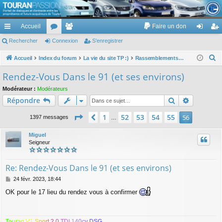
TouranPassion
Accueil
Faire un don
Le forum des propriétaires ou futurs acquéreurs du Volkswagen Touran
cc
Rechercher
or
Connexion
e
S’enregistrer
on
’e
ès
u
m
ne
nr
R
Accueil
Index du forum
La vie du site TP :)
Rassemblements, rencontres et "croisement"
e
ra
m
br
xi
eg
Rendez-Vous Dans le 91 (et ses environs)
c
pi
s
es
on
ist
Modérateur :
Modérateurs
h
Rechercher
Recherch
Répondre
de
re
e
r
Page
56
sur
56
r
1
52
53
54
55
Précédente
56
1397 messages
…
c
h
Miguel
Seigneur
e
r
Re: Rendez-Vous Dans le 91 (et ses environs)
M
24 févr. 2023, 18:44
e
OK pour le 17 lieu du rendez vous à confirmer
s
s
a
g
T
o
u
r
a
n
V
1
S
p
o
r
t
2
.
0
T
D
I
1
4
0
c
v
D
S
G