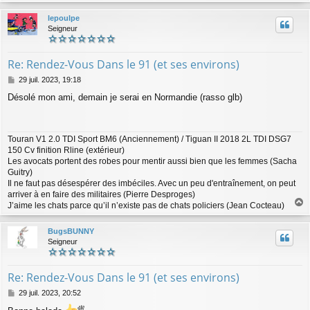
a
u
lepoulpe
t
Seigneur
Re: Rendez-Vous Dans le 91 (et ses environs)
M
29 juil. 2023, 19:18
e
Désolé mon ami, demain je serai en Normandie (rasso glb)
s
s
a
g
Touran V1 2.0 TDI Sport BM6 (Anciennement) / Tiguan II 2018 2L TDI DSG7
e
150 Cv finition Rline (extérieur)
Les avocats portent des robes pour mentir aussi bien que les femmes (Sacha
Guitry)
Il ne faut pas désespérer des imbéciles. Avec un peu d'entraînement, on peut
arriver à en faire des militaires (Pierre Desproges)
J’aime les chats parce qu’il n’existe pas de chats policiers (Jean Cocteau)
a
u
BugsBUNNY
t
Seigneur
Re: Rendez-Vous Dans le 91 (et ses environs)
M
29 juil. 2023, 20:52
e