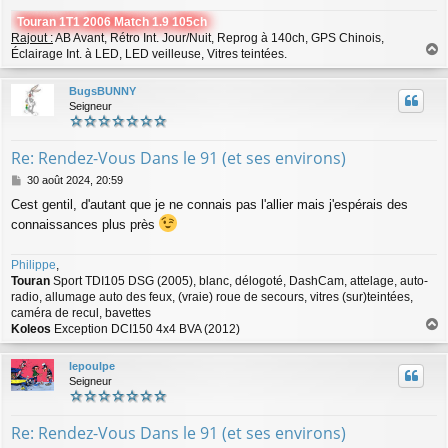
g
Touran 1T1 2006 Match 1.9 105ch
e
Rajout :
AB Avant, Rétro Int. Jour/Nuit, Reprog à 140ch, GPS Chinois,
Éclairage Int. à LED, LED veilleuse, Vitres teintées.
a
u
BugsBUNNY
t
Seigneur
Re: Rendez-Vous Dans le 91 (et ses environs)
M
30 août 2024, 20:59
e
Cest gentil, d'autant que je ne connais pas l'allier mais j'espérais des
s
connaissances plus près
s
a
g
Philippe
,
e
Touran
Sport TDI105 DSG (2005), blanc, délogoté, DashCam, attelage, auto-
radio, allumage auto des feux, (vraie) roue de secours, vitres (sur)teintées,
caméra de recul, bavettes
Koleos
Exception DCI150 4x4 BVA (2012)
a
u
lepoulpe
t
Seigneur
Re: Rendez-Vous Dans le 91 (et ses environs)