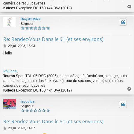
caméra de recul, bavettes
Koleos
Exception DCI150 4x4 BVA (2012)
a
u
BugsBUNNY
t
Seigneur
Re: Rendez-Vous Dans le 91 (et ses environs)
M
29 juil. 2023, 13:03
e
Hello
s
s
a
g
Philippe
,
e
Touran
Sport TDI105 DSG (2005), blanc, délogoté, DashCam, attelage, auto-
radio, allumage auto des feux, (vraie) roue de secours, vitres (sur)teintées,
caméra de recul, bavettes
Koleos
Exception DCI150 4x4 BVA (2012)
a
u
lepoulpe
t
Seigneur
Re: Rendez-Vous Dans le 91 (et ses environs)
M
29 juil. 2023, 14:07
e