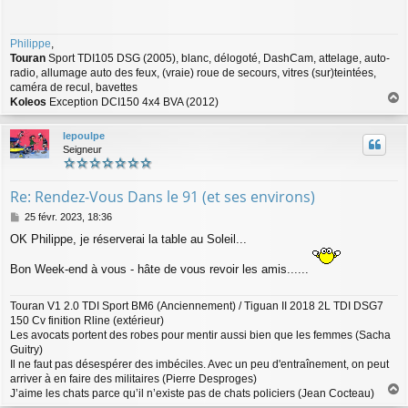
s
a
g
Philippe
,
e
Touran
Sport TDI105 DSG (2005), blanc, délogoté, DashCam, attelage, auto-
radio, allumage auto des feux, (vraie) roue de secours, vitres (sur)teintées,
caméra de recul, bavettes
Koleos
Exception DCI150 4x4 BVA (2012)
a
u
lepoulpe
t
Seigneur
Re: Rendez-Vous Dans le 91 (et ses environs)
M
25 févr. 2023, 18:36
e
OK Philippe, je réserverai la table au Soleil...
s
s
Bon Week-end à vous - hâte de vous revoir les amis......
a
g
e
Touran V1 2.0 TDI Sport BM6 (Anciennement) / Tiguan II 2018 2L TDI DSG7
150 Cv finition Rline (extérieur)
Les avocats portent des robes pour mentir aussi bien que les femmes (Sacha
Guitry)
Il ne faut pas désespérer des imbéciles. Avec un peu d'entraînement, on peut
arriver à en faire des militaires (Pierre Desproges)
J’aime les chats parce qu’il n’existe pas de chats policiers (Jean Cocteau)
a