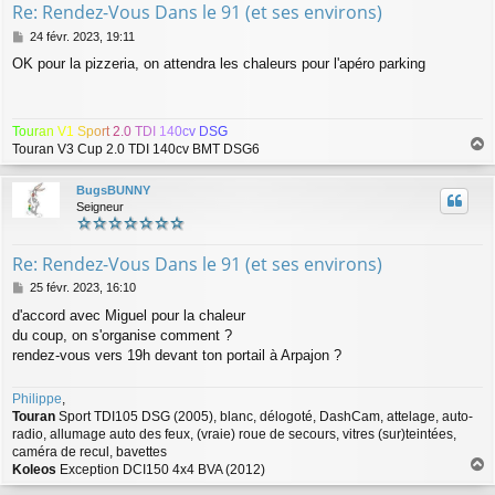
Re: Rendez-Vous Dans le 91 (et ses environs)
M
24 févr. 2023, 19:11
e
OK pour la pizzeria, on attendra les chaleurs pour l'apéro parking
s
s
a
g
T
o
u
r
a
n
V
1
S
p
o
r
t
2
.
0
T
D
I
1
4
0
c
v
D
S
G
e
Touran V3 Cup 2.0 TDI 140cv BMT DSG6
a
u
BugsBUNNY
t
Seigneur
Re: Rendez-Vous Dans le 91 (et ses environs)
M
25 févr. 2023, 16:10
e
d'accord avec Miguel pour la chaleur
s
du coup, on s'organise comment ?
s
a
rendez-vous vers 19h devant ton portail à Arpajon ?
g
e
Philippe
,
Touran
Sport TDI105 DSG (2005), blanc, délogoté, DashCam, attelage, auto-
radio, allumage auto des feux, (vraie) roue de secours, vitres (sur)teintées,
caméra de recul, bavettes
Koleos
Exception DCI150 4x4 BVA (2012)
a