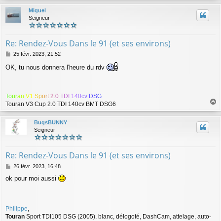
u
Miguel
t
Seigneur
Re: Rendez-Vous Dans le 91 (et ses environs)
M
25 févr. 2023, 21:52
e
OK, tu nous donnera l'heure du rdv
s
s
a
g
T
o
u
r
a
n
V
1
S
p
o
r
t
2
.
0
T
D
I
1
4
0
c
v
D
S
G
e
Touran V3 Cup 2.0 TDI 140cv BMT DSG6
a
u
BugsBUNNY
t
Seigneur
Re: Rendez-Vous Dans le 91 (et ses environs)
M
26 févr. 2023, 16:48
e
ok pour moi aussi
s
s
a
g
Philippe
,
e
Touran
Sport TDI105 DSG (2005), blanc, délogoté, DashCam, attelage, auto-