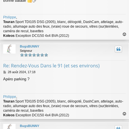
Bonne balade
🖐
s
s
a
g
Philippe
,
e
Touran
Sport TDI105 DSG (2005), blanc, délogoté, DashCam, attelage, auto-
radio, allumage auto des feux, (vraie) roue de secours, vitres (sur)teintées,
caméra de recul, bavettes
Koleos
Exception DCI150 4x4 BVA (2012)
a
u
BugsBUNNY
t
Seigneur
Re: Rendez-Vous Dans le 91 (et ses environs)
M
28 août 2024, 17:18
e
Apéro parking ?
s
s
a
g
Philippe
,
e
Touran
Sport TDI105 DSG (2005), blanc, délogoté, DashCam, attelage, auto-
radio, allumage auto des feux, (vraie) roue de secours, vitres (sur)teintées,
caméra de recul, bavettes
Koleos
Exception DCI150 4x4 BVA (2012)
a
u
BugsBUNNY
t