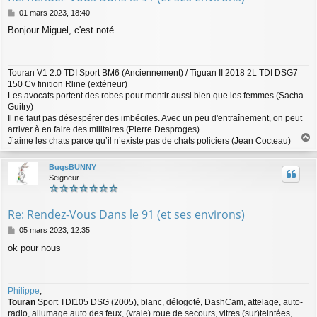
M
01 mars 2023, 18:40
e
Bonjour Miguel, c'est noté.
s
s
a
g
Touran V1 2.0 TDI Sport BM6 (Anciennement) / Tiguan II 2018 2L TDI DSG7
e
150 Cv finition Rline (extérieur)
Les avocats portent des robes pour mentir aussi bien que les femmes (Sacha
Guitry)
Il ne faut pas désespérer des imbéciles. Avec un peu d'entraînement, on peut
arriver à en faire des militaires (Pierre Desproges)
J’aime les chats parce qu’il n’existe pas de chats policiers (Jean Cocteau)
a
u
BugsBUNNY
t
Seigneur
Re: Rendez-Vous Dans le 91 (et ses environs)
M
05 mars 2023, 12:35
e
ok pour nous
s
s
a
g
Philippe
,
e
Touran
Sport TDI105 DSG (2005), blanc, délogoté, DashCam, attelage, auto-
radio, allumage auto des feux, (vraie) roue de secours, vitres (sur)teintées,