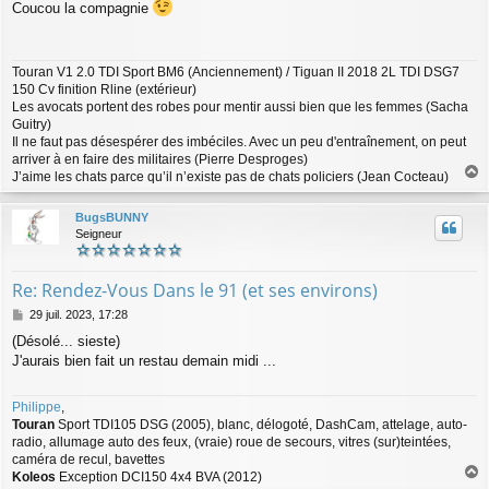
Coucou la compagnie
s
s
a
g
Touran V1 2.0 TDI Sport BM6 (Anciennement) / Tiguan II 2018 2L TDI DSG7
e
150 Cv finition Rline (extérieur)
Les avocats portent des robes pour mentir aussi bien que les femmes (Sacha
Guitry)
Il ne faut pas désespérer des imbéciles. Avec un peu d'entraînement, on peut
arriver à en faire des militaires (Pierre Desproges)
J’aime les chats parce qu’il n’existe pas de chats policiers (Jean Cocteau)
a
u
BugsBUNNY
t
Seigneur
Re: Rendez-Vous Dans le 91 (et ses environs)
M
29 juil. 2023, 17:28
e
(Désolé... sieste)
s
J'aurais bien fait un restau demain midi ...
s
a
g
Philippe
,
e
Touran
Sport TDI105 DSG (2005), blanc, délogoté, DashCam, attelage, auto-
radio, allumage auto des feux, (vraie) roue de secours, vitres (sur)teintées,
caméra de recul, bavettes
Koleos
Exception DCI150 4x4 BVA (2012)