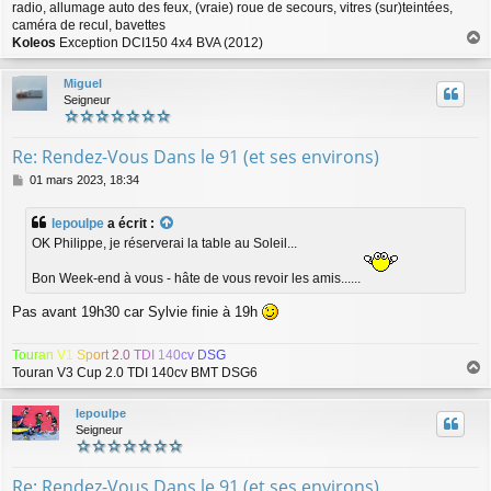
radio, allumage auto des feux, (vraie) roue de secours, vitres (sur)teintées,
caméra de recul, bavettes
Koleos
Exception DCI150 4x4 BVA (2012)
a
u
Miguel
t
Seigneur
Re: Rendez-Vous Dans le 91 (et ses environs)
M
01 mars 2023, 18:34
e
s
lepoulpe
a écrit :
s
OK Philippe, je réserverai la table au Soleil...
a
g
Bon Week-end à vous - hâte de vous revoir les amis......
e
Pas avant 19h30 car Sylvie finie à 19h
T
o
u
r
a
n
V
1
S
p
o
r
t
2
.
0
T
D
I
1
4
0
c
v
D
S
G
Touran V3 Cup 2.0 TDI 140cv BMT DSG6
a
u
lepoulpe
t
Seigneur
Re: Rendez-Vous Dans le 91 (et ses environs)