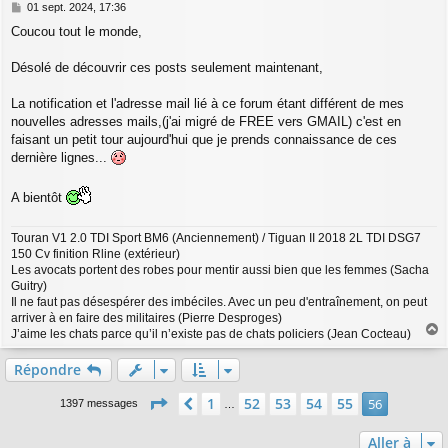
M
01 sept. 2024, 17:36
e
Coucou tout le monde,
s
s
a
Désolé de découvrir ces posts seulement maintenant,
g
e
La notification et l'adresse mail lié à ce forum étant différent de mes
nouvelles adresses mails,(j'ai migré de FREE vers GMAIL) c'est en
faisant un petit tour aujourd'hui que je prends connaissance de ces
dernière lignes...
A bientôt
Touran V1 2.0 TDI Sport BM6 (Anciennement) / Tiguan II 2018 2L TDI DSG7
150 Cv finition Rline (extérieur)
Les avocats portent des robes pour mentir aussi bien que les femmes (Sacha
Guitry)
Il ne faut pas désespérer des imbéciles. Avec un peu d'entraînement, on peut
arriver à en faire des militaires (Pierre Desproges)
J’aime les chats parce qu’il n’existe pas de chats policiers (Jean Cocteau)
a
u
Répondre
t
Page
56
sur
56
1
52
53
54
55
Précédente
56
1397 messages
…
Aller à