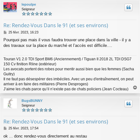
u
lepoulpe
t
Seigneur
Re: Rendez-Vous Dans le 91 (et ses environs)
M
25 févr. 2023, 16:23
e
Pourquoi pas mais il vous faudra trouver une place dans la ville - il y a
s
des travaux sur la place du marché et l’accès est difficile….
s
a
g
Touran V1 2.0 TDI Sport BM6 (Anciennement) / Tiguan II 2018 2L TDI DSG7
e
150 Cv finition Rline (extérieur)
Les avocats portent des robes pour mentir aussi bien que les femmes (Sacha
Guitry)
Il ne faut pas désespérer des imbéciles. Avec un peu d'entraînement, on peut
arriver à en faire des militaires (Pierre Desproges)
J’aime les chats parce qu’il n’existe pas de chats policiers (Jean Cocteau)
a
u
BugsBUNNY
t
Seigneur
Re: Rendez-Vous Dans le 91 (et ses environs)
M
25 févr. 2023, 17:54
e
ok ... donc rendez-vous directement au restau
s