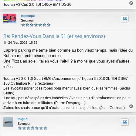
e
Touran V3 Cup 2.0 TDI 140cv BMT DSG6
a
u
lepoulpe
t
Seigneur
Re: Rendez-Vous Dans le 91 (et ses environs)
M
24 févr. 2023, 18:52
e
L'apréro parking me tente bien comme au bon vieux temps, mais l'idée du
s
Buffalo me tente beaucoup moins
s
a
Une Pizza au soleil italien vous irait-il ? à moins que vous ayez d'autres
g
idées.
e
Touran V1 2.0 TDI Sport BM6 (Anciennement) / Tiguan II 2018 2L TDI DSG7
150 Cv finition Rline (extérieur)
Les avocats portent des robes pour mentir aussi bien que les femmes (Sacha
Guitry)
Il ne faut pas désespérer des imbéciles. Avec un peu d'entraînement, on peut
arriver à en faire des militaires (Pierre Desproges)
J’aime les chats parce qu’il n’existe pas de chats policiers (Jean Cocteau)
a
u
Miguel
t
Seigneur