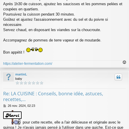
Après 1h30 de cuisson, ajoutez les saucisses et les pommes pelées et
coupées en quartiers.
Poursuivez la cuisson pendant 30 minutes.
Goûtez et ajustez l'assaisonnement avec du sel et du poivre si
nécessaire.
Servez chaud, en disposant les viandes sur la choucroute.
Accompagnez de pommes de terre vapeur et de moutarde.
Bon appétit !
https://atelier-fermentation.com/
a
u
martinL
t
baby
Re: LA CUISINE : Conseils, bonne idée, astuces,
recettes,...
M
26 nov. 2024, 02:23
e
s
s
pour cette recette, elle a l'air délicieuse et originale avec le
a
g
quinoa ! Je n'avais jamais pensé à l'utiliser dans une quiche. Est-ce que