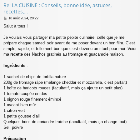
Re: LA CUISINE : Conseils, bonne idée, astuces,
recettes,...
M
18 août 2024, 20:22
e
Salut à tous !
s
s
a
Je voulais vous partager ma petite pépite culinaire, celle que je me
g
prépare chaque samedi soir avant de me poser devant un bon film. C’est
e
simple, rapide, et tellement bon que c’est devenu un rituel pour moi. Voici
ma
recette
des Nachos gratinés au fromage et guacamole maison.
Ingrédients
:
1 sachet de chips de tortilla nature
200g de fromage râpé (mélange cheddar et mozzarella, c’est parfait)
1 boîte de haricots rouges (facultatif, mais ça ajoute un petit plus)
1 tomate coupée en dés
1 oignon rouge finement émincé
1 avocat bien mûr
1 citron vert
1 petite gousse d’ail
Quelques brins de coriandre fraîche (facultatif, mais ça change tout)
Sel, poivre
Préparation
: