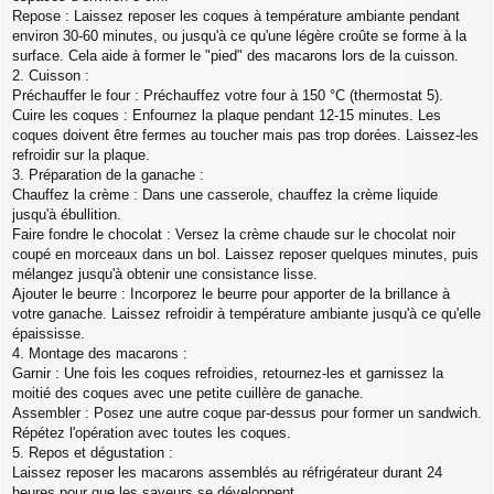
Repose : Laissez reposer les coques à température ambiante pendant
environ 30-60 minutes, ou jusqu'à ce qu'une légère croûte se forme à la
surface. Cela aide à former le "pied" des macarons lors de la cuisson.
2. Cuisson :
Préchauffer le four : Préchauffez votre four à 150 °C (thermostat 5).
Cuire les coques : Enfournez la plaque pendant 12-15 minutes. Les
coques doivent être fermes au toucher mais pas trop dorées. Laissez-les
refroidir sur la plaque.
3. Préparation de la ganache :
Chauffez la crème : Dans une casserole, chauffez la crème liquide
jusqu'à ébullition.
Faire fondre le chocolat : Versez la crème chaude sur le chocolat noir
coupé en morceaux dans un bol. Laissez reposer quelques minutes, puis
mélangez jusqu'à obtenir une consistance lisse.
Ajouter le beurre : Incorporez le beurre pour apporter de la brillance à
votre ganache. Laissez refroidir à température ambiante jusqu'à ce qu'elle
épaississe.
4. Montage des macarons :
Garnir : Une fois les coques refroidies, retournez-les et garnissez la
moitié des coques avec une petite cuillère de ganache.
Assembler : Posez une autre coque par-dessus pour former un sandwich.
Répétez l'opération avec toutes les coques.
5. Repos et dégustation :
Laissez reposer les macarons assemblés au réfrigérateur durant 24
heures pour que les saveurs se développent.