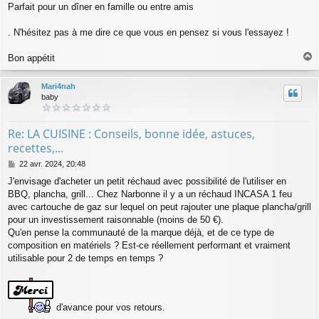
Parfait pour un dîner en famille ou entre amis
. N'hésitez pas à me dire ce que vous en pensez si vous l'essayez !
Bon appétit
a
u
Mari4nah
t
baby
Re: LA CUISINE : Conseils, bonne idée, astuces,
recettes,...
M
22 avr. 2024, 20:48
e
J'envisage d'acheter un petit réchaud avec possibilité de l'utiliser en
s
BBQ, plancha, grill... Chez Narbonne il y a un réchaud INCASA 1 feu
s
a
avec cartouche de gaz sur lequel on peut rajouter une plaque plancha/grill
g
pour un investissement raisonnable (moins de 50 €).
e
Qu'en pense la communauté de la marque déjà, et de ce type de
composition en matériels ? Est-ce réellement performant et vraiment
utilisable pour 2 de temps en temps ?
d'avance pour vos retours.