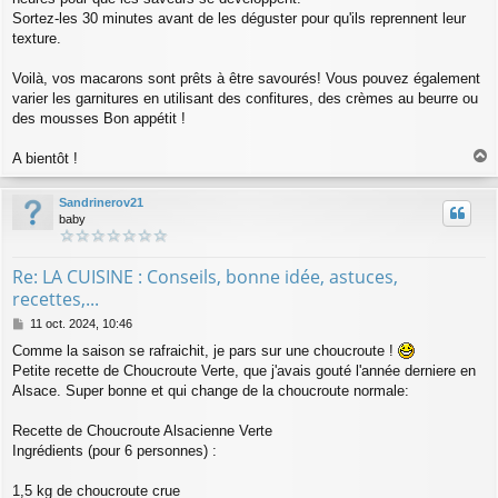
Sortez-les 30 minutes avant de les déguster pour qu'ils reprennent leur
texture.
Voilà, vos macarons sont prêts à être savourés! Vous pouvez également
varier les garnitures en utilisant des confitures, des crèmes au beurre ou
des mousses Bon appétit !
A bientôt !
a
u
Sandrinerov21
t
baby
Re: LA CUISINE : Conseils, bonne idée, astuces,
recettes,...
M
11 oct. 2024, 10:46
e
Comme la saison se rafraichit, je pars sur une choucroute !
s
Petite recette de Choucroute Verte, que j'avais gouté l'année derniere en
s
a
Alsace. Super bonne et qui change de la choucroute normale:
g
e
Recette de Choucroute Alsacienne Verte
Ingrédients (pour 6 personnes) :
1,5 kg de choucroute crue