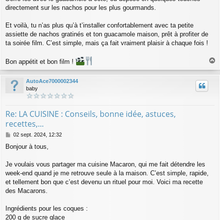
directement sur les nachos pour les plus gourmands.
Et voilà, tu n’as plus qu’à t’installer confortablement avec ta petite
assiette de nachos gratinés et ton guacamole maison, prêt à profiter de
ta soirée film. C’est simple, mais ça fait vraiment plaisir à chaque fois !
Bon appétit et bon film !
a
u
AutoAce7000002344
t
baby
Re: LA CUISINE : Conseils, bonne idée, astuces,
recettes,...
M
02 sept. 2024, 12:32
e
Bonjour à tous,
s
s
a
Je voulais vous partager ma cuisine Macaron, qui me fait détendre les
g
week-end quand je me retrouve seule à la maison. C’est simple, rapide,
e
et tellement bon que c’est devenu un rituel pour moi. Voici ma recette
des Macarons.
Ingrédients pour les coques :
200 g de sucre glace