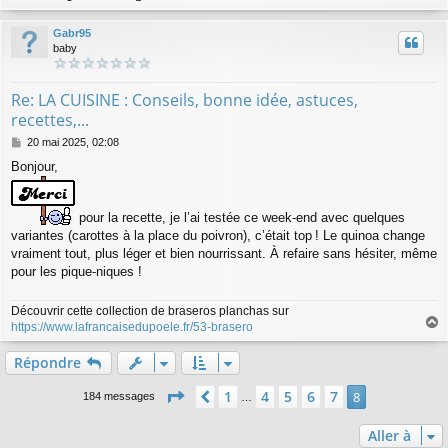
a
u
Gabr95
t
baby
Re: LA CUISINE : Conseils, bonne idée, astuces,
recettes,...
M
20 mai 2025, 02:08
e
Bonjour,
s
s
a
g
pour la recette, je l’ai testée ce week-end avec quelques
e
variantes (carottes à la place du poivron), c’était top ! Le quinoa change
vraiment tout, plus léger et bien nourrissant. À refaire sans hésiter, même
pour les pique-niques !
Découvrir cette collection de braseros planchas sur
https://www.lafrancaisedupoele.fr/53-brasero
a
u
Répondre
t
Page
8
sur
8
1
4
5
6
7
Précédente
8
184 messages
…
Aller à