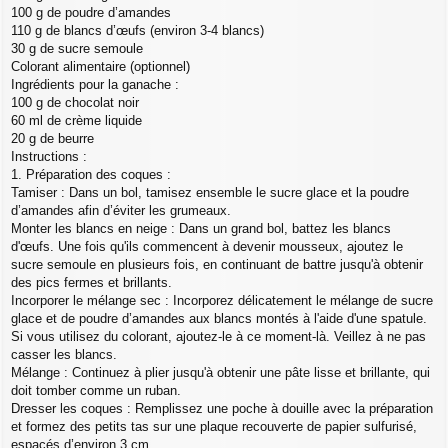
100 g de poudre d’amandes
110 g de blancs d’œufs (environ 3-4 blancs)
30 g de sucre semoule
Colorant alimentaire (optionnel)
Ingrédients pour la ganache :
100 g de chocolat noir
60 ml de crème liquide
20 g de beurre
Instructions :
1. Préparation des coques :
Tamiser : Dans un bol, tamisez ensemble le sucre glace et la poudre
d’amandes afin d’éviter les grumeaux.
Monter les blancs en neige : Dans un grand bol, battez les blancs
d'œufs. Une fois qu'ils commencent à devenir mousseux, ajoutez le
sucre semoule en plusieurs fois, en continuant de battre jusqu'à obtenir
des pics fermes et brillants.
Incorporer le mélange sec : Incorporez délicatement le mélange de sucre
glace et de poudre d’amandes aux blancs montés à l'aide d'une spatule.
Si vous utilisez du colorant, ajoutez-le à ce moment-là. Veillez à ne pas
casser les blancs.
Mélange : Continuez à plier jusqu'à obtenir une pâte lisse et brillante, qui
doit tomber comme un ruban.
Dresser les coques : Remplissez une poche à douille avec la préparation
et formez des petits tas sur une plaque recouverte de papier sulfurisé,
espacés d’environ 3 cm.