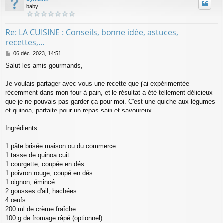
baby
Re: LA CUISINE : Conseils, bonne idée, astuces,
recettes,...
M
06 déc. 2023, 14:51
e
Salut les amis gourmands,
s
s
a
Je voulais partager avec vous une recette
que j'ai expérimentée
g
récemment dans mon four à pain, et le résultat a été tellement délicieux
e
que je ne pouvais pas garder ça pour moi. C'est une quiche aux légumes
et quinoa, parfaite pour un repas sain et savoureux.
Ingrédients :
1 pâte brisée maison ou du commerce
1 tasse de quinoa cuit
1 courgette, coupée en dés
1 poivron rouge, coupé en dés
1 oignon, émincé
2 gousses d'ail, hachées
4 œufs
200 ml de crème fraîche
100 g de fromage râpé (optionnel)