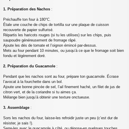
1. Préparation des Nachos
:
Préchauffe ton four à 180°C.
Étale une couche de chips de tortilla sur une plaque de cuisson
recouverte de papier sulfurisé.
Répartis les haricots rouges (si tu les utilises) sur les chips, puis
saupoudre généreusement de fromage râpé.
Ajoute les dés de tomate et l’oignon émincé par-dessus.
Mets au four pendant 10 minutes, ou jusqu’à ce que le fromage soit bien
fondu et légèrement doré.
2. Préparation du Guacamole
:
Pendant que les nachos sont au four, prépare ton guacamole. Écrase
l’avocat à la fourchette dans un bol.
Ajoute une bonne pincée de sel, l’ail finement haché, un filet de jus de
citron vert, et de la coriandre si tu aimes ça.
Mélange bien jusqu’à obtenir une texture onctueuse.
3. Assemblage
:
Sors les nachos du four, laisse-les refroidir juste un peu (c’est dur de
résister, je sais !).
Serre-les avec le guacamole à côté, ou dépose-en quelques touches