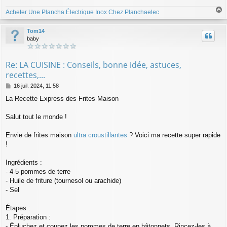
Acheter Une Plancha Électrique Inox Chez Planchaelec
a
u
Tom14
t
baby
Re: LA CUISINE : Conseils, bonne idée, astuces,
recettes,...
M
16 juil. 2024, 11:58
e
La Recette Express des Frites Maison
s
s
a
Salut tout le monde !
g
e
Envie de frites maison
ultra croustillantes
? Voici ma recette super rapide
!
Ingrédients :
- 4-5 pommes de terre
- Huile de friture (tournesol ou arachide)
- Sel
Étapes :
1. Préparation :
- Épluchez et coupez les pommes de terre en bâtonnets. Rincez-les à