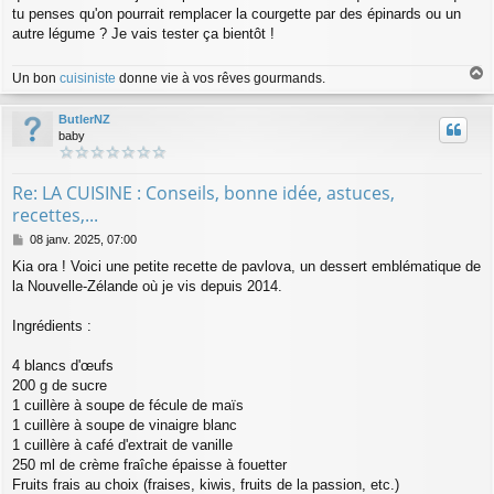
e
tu penses qu'on pourrait remplacer la courgette par des épinards ou un
autre légume ? Je vais tester ça bientôt !
Un bon
cuisiniste
donne vie à vos rêves gourmands.
a
u
ButlerNZ
t
baby
Re: LA CUISINE : Conseils, bonne idée, astuces,
recettes,...
M
08 janv. 2025, 07:00
e
Kia ora ! Voici une petite recette de pavlova, un dessert emblématique de
s
la Nouvelle-Zélande où je vis depuis 2014.
s
a
g
Ingrédients :
e
4 blancs d'œufs
200 g de sucre
1 cuillère à soupe de fécule de maïs
1 cuillère à soupe de vinaigre blanc
1 cuillère à café d'extrait de vanille
250 ml de crème fraîche épaisse à fouetter
Fruits frais au choix (fraises, kiwis, fruits de la passion, etc.)