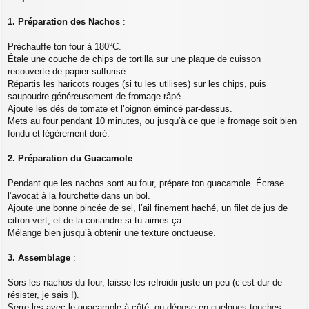
1. Préparation des Nachos
:
Préchauffe ton four à 180°C.
Étale une couche de chips de tortilla sur une plaque de cuisson
recouverte de papier sulfurisé.
Répartis les haricots rouges (si tu les utilises) sur les chips, puis
saupoudre généreusement de fromage râpé.
Ajoute les dés de tomate et l’oignon émincé par-dessus.
Mets au four pendant 10 minutes, ou jusqu’à ce que le fromage soit bien
fondu et légèrement doré.
2. Préparation du Guacamole
:
Pendant que les nachos sont au four, prépare ton guacamole. Écrase
l’avocat à la fourchette dans un bol.
Ajoute une bonne pincée de sel, l’ail finement haché, un filet de jus de
citron vert, et de la coriandre si tu aimes ça.
Mélange bien jusqu’à obtenir une texture onctueuse.
3. Assemblage
:
Sors les nachos du four, laisse-les refroidir juste un peu (c’est dur de
résister, je sais !).
Serre-les avec le guacamole à côté, ou dépose-en quelques touches