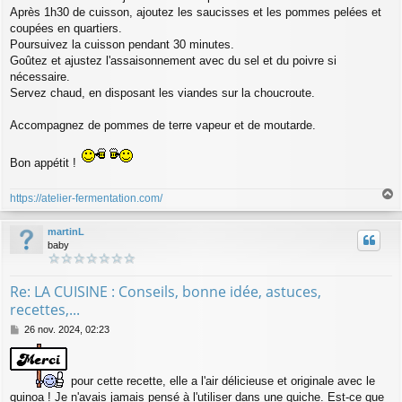
Après 1h30 de cuisson, ajoutez les saucisses et les pommes pelées et
coupées en quartiers.
Poursuivez la cuisson pendant 30 minutes.
Goûtez et ajustez l'assaisonnement avec du sel et du poivre si
nécessaire.
Servez chaud, en disposant les viandes sur la choucroute.
Accompagnez de pommes de terre vapeur et de moutarde.
Bon appétit !
https://atelier-fermentation.com/
a
u
martinL
t
baby
Re: LA CUISINE : Conseils, bonne idée, astuces,
recettes,...
M
26 nov. 2024, 02:23
e
s
s
pour cette recette, elle a l'air délicieuse et originale avec le
a
g
quinoa ! Je n'avais jamais pensé à l'utiliser dans une quiche. Est-ce que