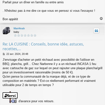
Parfait pour un dîner en famille ou entre amis
. N'hésitez pas à me dire ce que vous en pensez si vous l'essayez !
Bon appétit
a
u
Mari4nah
t
baby
Re: LA CUISINE : Conseils, bonne idée, astuces,
recettes,...
M
22 avr. 2024, 20:48
e
J'envisage d'acheter un petit réchaud avec possibilité de l'utiliser en
s
BBQ, plancha, grill... Chez Narbonne il y a un réchaud INCASA 1 feu
s
a
avec cartouche de gaz sur lequel on peut rajouter une plaque plancha/grill
g
pour un investissement raisonnable (moins de 50 €).
e
Qu'en pense la communauté de la marque déjà, et de ce type de
composition en matériels ? Est-ce réellement performant et vraiment
utilisable pour 2 de temps en temps ?
d'avance pour vos retours.