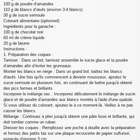
100 g de poudre d’amandes
110 g de blancs d’œufs (environ 3-4 blancs)
30 g de sucre semoule
Colorant alimentaire (optionnel)
Ingrédients pour la ganache :
100 g de chocolat noir
60 ml de crème liquide
20 g de beurre
Instructions :
1. Préparation des coques :
Tamiser : Dans un bol, tamisez ensemble le sucre glace et la poudre
d’amandes afin d’éviter les grumeaux.
Monter les blancs en neige : Dans un grand bol, battez les blancs
d'œufs. Une fois qu'ils commencent à devenir mousseux, ajoutez le
sucre semoule en plusieurs fois, en continuant de battre jusqu'à obtenir
des pics fermes et brillants.
Incorporer le mélange sec : Incorporez délicatement le mélange de sucre
glace et de poudre d’amandes aux blancs montés à l'aide d'une spatule.
Si vous utilisez du colorant, ajoutez-le à ce moment-là. Veillez à ne pas
casser les blancs.
Mélange : Continuez à plier jusqu'à obtenir une pâte lisse et brillante, qui
doit tomber comme un ruban.
Dresser les coques : Remplissez une poche à douille avec la préparation
et formez des petits tas sur une plaque recouverte de papier sulfurisé,
espacés d’environ 3 cm.