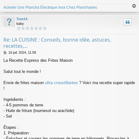
Acheter Une Plancha Électrique Inox Chez Planchaelec
a
u
Tom14
t
baby
Re: LA CUISINE : Conseils, bonne idée, astuces,
recettes,...
M
16 juil. 2024, 11:58
e
La Recette Express des Frites Maison
s
s
a
Salut tout le monde !
g
e
Envie de frites maison
ultra croustillantes
? Voici ma recette super rapide
!
Ingrédients :
- 4-5 pommes de terre
- Huile de friture (tournesol ou arachide)
- Sel
Étapes :
1. Préparation :
- Épluchez et coupez les pommes de terre en bâtonnets. Rincez-les à