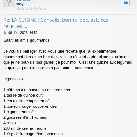
baby
Re: LA CUISINE : Conseils, bonne idée, astuces,
recettes,...
M
06 déc. 2023, 14:51
e
Salut les amis gourmands,
s
s
a
Je voulais partager avec vous une recette
que j'ai expérimentée
g
récemment dans mon four à pain, et le résultat a été tellement délicieux
e
que je ne pouvais pas garder ça pour moi. C'est une quiche aux légumes
et quinoa, parfaite pour un repas sain et savoureux.
Ingrédients :
1 pâte brisée maison ou du commerce
1 tasse de quinoa cuit
1 courgette, coupée en dés
1 poivron rouge, coupé en dés
1 oignon, émincé
2 gousses d'ail, hachées
4 œufs
200 ml de crème fraîche
100 g de fromage râpé (optionnel)