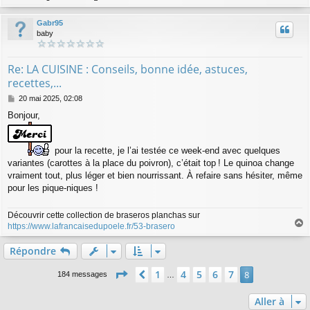
a
u
Gabr95
t
baby
Re: LA CUISINE : Conseils, bonne idée, astuces,
recettes,...
M
20 mai 2025, 02:08
e
Bonjour,
s
s
a
g
pour la recette, je l’ai testée ce week-end avec quelques
e
variantes (carottes à la place du poivron), c’était top ! Le quinoa change
vraiment tout, plus léger et bien nourrissant. À refaire sans hésiter, même
pour les pique-niques !
Découvrir cette collection de braseros planchas sur
https://www.lafrancaisedupoele.fr/53-brasero
a
u
Répondre
t
Page
8
sur
8
1
4
5
6
7
Précédente
8
184 messages
…
Aller à