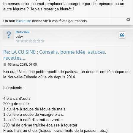
e
tu penses qu'on pourrait remplacer la courgette par des épinards ou un
autre légume ? Je vais tester ça bientôt !
Un bon
cuisiniste
donne vie à vos rêves gourmands.
a
u
ButlerNZ
t
baby
Re: LA CUISINE : Conseils, bonne idée, astuces,
recettes,...
M
08 janv. 2025, 07:00
e
Kia ora ! Voici une petite recette de pavlova, un dessert emblématique de
s
la Nouvelle-Zélande où je vis depuis 2014.
s
a
g
Ingrédients :
e
4 blancs d'œufs
200 g de sucre
1 cuillère à soupe de fécule de maïs
1 cuillère à soupe de vinaigre blanc
1 cuillère à café d'extrait de vanille
250 ml de crème fraîche épaisse à fouetter
Fruits frais au choix (fraises, kiwis, fruits de la passion, etc.)