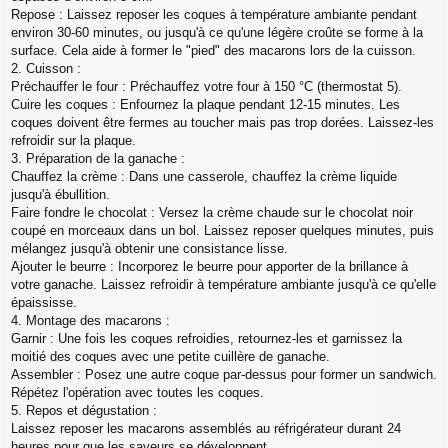
Repose : Laissez reposer les coques à température ambiante pendant
environ 30-60 minutes, ou jusqu'à ce qu'une légère croûte se forme à la
surface. Cela aide à former le "pied" des macarons lors de la cuisson.
2. Cuisson :
Préchauffer le four : Préchauffez votre four à 150 °C (thermostat 5).
Cuire les coques : Enfournez la plaque pendant 12-15 minutes. Les
coques doivent être fermes au toucher mais pas trop dorées. Laissez-les
refroidir sur la plaque.
3. Préparation de la ganache :
Chauffez la crème : Dans une casserole, chauffez la crème liquide
jusqu'à ébullition.
Faire fondre le chocolat : Versez la crème chaude sur le chocolat noir
coupé en morceaux dans un bol. Laissez reposer quelques minutes, puis
mélangez jusqu'à obtenir une consistance lisse.
Ajouter le beurre : Incorporez le beurre pour apporter de la brillance à
votre ganache. Laissez refroidir à température ambiante jusqu'à ce qu'elle
épaississe.
4. Montage des macarons :
Garnir : Une fois les coques refroidies, retournez-les et garnissez la
moitié des coques avec une petite cuillère de ganache.
Assembler : Posez une autre coque par-dessus pour former un sandwich.
Répétez l'opération avec toutes les coques.
5. Repos et dégustation :
Laissez reposer les macarons assemblés au réfrigérateur durant 24
heures pour que les saveurs se développent.