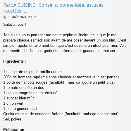
Re: LA CUISINE : Conseils, bonne idée, astuces,
recettes,...
M
18 août 2024, 20:22
e
Salut à tous !
s
s
a
Je voulais vous partager ma petite pépite culinaire, celle que je me
g
prépare chaque samedi soir avant de me poser devant un bon film. C’est
e
simple, rapide, et tellement bon que c’est devenu un rituel pour moi. Voici
ma
recette
des Nachos gratinés au fromage et guacamole maison.
Ingrédients
:
1 sachet de chips de tortilla nature
200g de fromage râpé (mélange cheddar et mozzarella, c’est parfait)
1 boîte de haricots rouges (facultatif, mais ça ajoute un petit plus)
1 tomate coupée en dés
1 oignon rouge finement émincé
1 avocat bien mûr
1 citron vert
1 petite gousse d’ail
Quelques brins de coriandre fraîche (facultatif, mais ça change tout)
Sel, poivre
Préparation
: