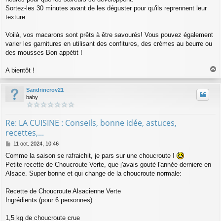
Sortez-les 30 minutes avant de les déguster pour qu'ils reprennent leur
texture.
Voilà, vos macarons sont prêts à être savourés! Vous pouvez également
varier les garnitures en utilisant des confitures, des crèmes au beurre ou
des mousses Bon appétit !
A bientôt !
a
u
Sandrinerov21
t
baby
Re: LA CUISINE : Conseils, bonne idée, astuces,
recettes,...
M
11 oct. 2024, 10:46
e
Comme la saison se rafraichit, je pars sur une choucroute !
s
Petite recette de Choucroute Verte, que j'avais gouté l'année derniere en
s
a
Alsace. Super bonne et qui change de la choucroute normale:
g
e
Recette de Choucroute Alsacienne Verte
Ingrédients (pour 6 personnes) :
1,5 kg de choucroute crue