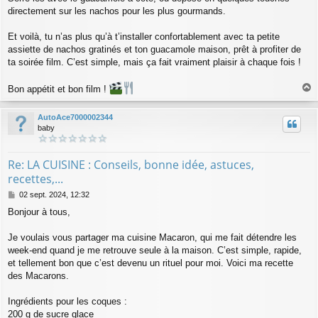
directement sur les nachos pour les plus gourmands.
Et voilà, tu n’as plus qu’à t’installer confortablement avec ta petite
assiette de nachos gratinés et ton guacamole maison, prêt à profiter de
ta soirée film. C’est simple, mais ça fait vraiment plaisir à chaque fois !
Bon appétit et bon film !
a
u
AutoAce7000002344
t
baby
Re: LA CUISINE : Conseils, bonne idée, astuces,
recettes,...
M
02 sept. 2024, 12:32
e
Bonjour à tous,
s
s
a
Je voulais vous partager ma cuisine Macaron, qui me fait détendre les
g
week-end quand je me retrouve seule à la maison. C’est simple, rapide,
e
et tellement bon que c’est devenu un rituel pour moi. Voici ma recette
des Macarons.
Ingrédients pour les coques :
200 g de sucre glace