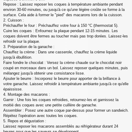
Repose : Laissez reposer les coques à température ambiante pendant
environ 30-60 minutes, ou jusqu'à ce qu'une légère croûte se forme à la
surface. Cela aide à former le "pied" des macarons lors de la cuisson.
2. Cuisson :
Préchauffer le four : Préchauffez votre four à 150 °C (thermostat 5).
Cuire les coques : Enfournez la plaque pendant 12-15 minutes. Les
coques doivent être fermes au toucher mais pas trop dorées. Laissez-les
refroidir sur la plaque.
3. Préparation de la ganache :
Chauffez la crème : Dans une casserole, chauffez la crème liquide
jusqu'à ébullition.
Faire fondre le chocolat : Versez la crème chaude sur le chocolat noir
coupé en morceaux dans un bol. Laissez reposer quelques minutes, puis
mélangez jusqu'à obtenir une consistance lisse.
Ajouter le beurre : Incorporez le beurre pour apporter de la brillance à
votre ganache. Laissez refroidir à température ambiante jusqu'à ce qu'elle
épaississe.
4. Montage des macarons :
Garnir : Une fois les coques refroidies, retournez-les et garnissez la
moitié des coques avec une petite cuillère de ganache.
Assembler : Posez une autre coque par-dessus pour former un sandwich.
Répétez l'opération avec toutes les coques.
5. Repos et dégustation :
Laissez reposer les macarons assemblés au réfrigérateur durant 24
heures pour que les saveurs se développent.