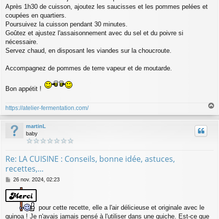
Après 1h30 de cuisson, ajoutez les saucisses et les pommes pelées et
coupées en quartiers.
Poursuivez la cuisson pendant 30 minutes.
Goûtez et ajustez l'assaisonnement avec du sel et du poivre si
nécessaire.
Servez chaud, en disposant les viandes sur la choucroute.
Accompagnez de pommes de terre vapeur et de moutarde.
Bon appétit !
https://atelier-fermentation.com/
a
u
martinL
t
baby
Re: LA CUISINE : Conseils, bonne idée, astuces,
recettes,...
M
26 nov. 2024, 02:23
e
s
s
pour cette recette, elle a l'air délicieuse et originale avec le
a
g
quinoa ! Je n'avais jamais pensé à l'utiliser dans une quiche. Est-ce que