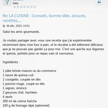
baby
Re: LA CUISINE : Conseils, bonne idée, astuces,
recettes,...
M
06 déc. 2023, 14:51
e
Salut les amis gourmands,
s
s
a
Je voulais partager avec vous une recette
que j'ai expérimentée
g
récemment dans mon four à pain, et le résultat a été tellement délicieux
e
que je ne pouvais pas garder ça pour moi. C'est une quiche aux légumes
et quinoa, parfaite pour un repas sain et savoureux.
Ingrédients :
1 pâte brisée maison ou du commerce
1 tasse de quinoa cuit
1 courgette, coupée en dés
1 poivron rouge, coupé en dés
1 oignon, émincé
2 gousses d'ail, hachées
4 œufs
200 ml de crème fraîche
100 g de fromage râpé (optionnel)