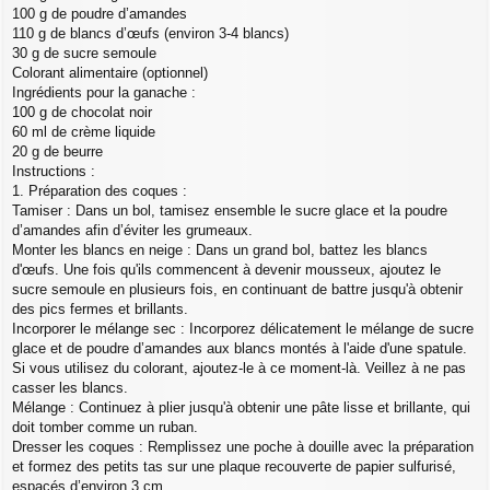
100 g de poudre d’amandes
110 g de blancs d’œufs (environ 3-4 blancs)
30 g de sucre semoule
Colorant alimentaire (optionnel)
Ingrédients pour la ganache :
100 g de chocolat noir
60 ml de crème liquide
20 g de beurre
Instructions :
1. Préparation des coques :
Tamiser : Dans un bol, tamisez ensemble le sucre glace et la poudre
d’amandes afin d’éviter les grumeaux.
Monter les blancs en neige : Dans un grand bol, battez les blancs
d'œufs. Une fois qu'ils commencent à devenir mousseux, ajoutez le
sucre semoule en plusieurs fois, en continuant de battre jusqu'à obtenir
des pics fermes et brillants.
Incorporer le mélange sec : Incorporez délicatement le mélange de sucre
glace et de poudre d’amandes aux blancs montés à l'aide d'une spatule.
Si vous utilisez du colorant, ajoutez-le à ce moment-là. Veillez à ne pas
casser les blancs.
Mélange : Continuez à plier jusqu'à obtenir une pâte lisse et brillante, qui
doit tomber comme un ruban.
Dresser les coques : Remplissez une poche à douille avec la préparation
et formez des petits tas sur une plaque recouverte de papier sulfurisé,
espacés d’environ 3 cm.