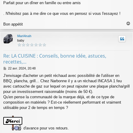
Parfait pour un dîner en famille ou entre amis
. N'hésitez pas à me dire ce que vous en pensez si vous l'essayez !
Bon appétit
a
u
Mari4nah
t
baby
Re: LA CUISINE : Conseils, bonne idée, astuces,
recettes,...
M
22 avr. 2024, 20:48
e
J'envisage d'acheter un petit réchaud avec possibilité de l'utiliser en
s
BBQ, plancha, grill... Chez Narbonne il y a un réchaud INCASA 1 feu
s
a
avec cartouche de gaz sur lequel on peut rajouter une plaque plancha/grill
g
pour un investissement raisonnable (moins de 50 €).
e
Qu'en pense la communauté de la marque déjà, et de ce type de
composition en matériels ? Est-ce réellement performant et vraiment
utilisable pour 2 de temps en temps ?
d'avance pour vos retours.