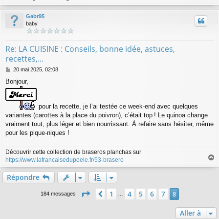
a
u
Gabr95
t
baby
Re: LA CUISINE : Conseils, bonne idée, astuces,
recettes,...
M
20 mai 2025, 02:08
e
Bonjour,
s
s
a
g
pour la recette, je l’ai testée ce week-end avec quelques
e
variantes (carottes à la place du poivron), c’était top ! Le quinoa change
vraiment tout, plus léger et bien nourrissant. À refaire sans hésiter, même
pour les pique-niques !
Découvrir cette collection de braseros planchas sur
https://www.lafrancaisedupoele.fr/53-brasero
a
u
Répondre
t
Page
8
sur
8
1
4
5
6
7
Précédente
8
184 messages
…
Aller à