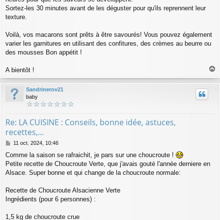
Sortez-les 30 minutes avant de les déguster pour qu'ils reprennent leur
texture.
Voilà, vos macarons sont prêts à être savourés! Vous pouvez également
varier les garnitures en utilisant des confitures, des crèmes au beurre ou
des mousses Bon appétit !
A bientôt !
a
u
Sandrinerov21
t
baby
Re: LA CUISINE : Conseils, bonne idée, astuces,
recettes,...
M
11 oct. 2024, 10:46
e
Comme la saison se rafraichit, je pars sur une choucroute !
s
Petite recette de Choucroute Verte, que j'avais gouté l'année derniere en
s
a
Alsace. Super bonne et qui change de la choucroute normale:
g
e
Recette de Choucroute Alsacienne Verte
Ingrédients (pour 6 personnes) :
1,5 kg de choucroute crue