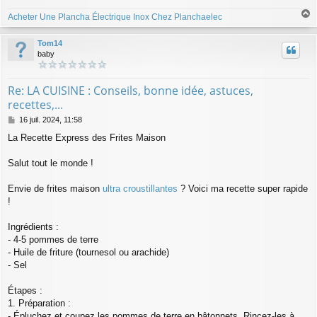
Acheter Une Plancha Électrique Inox Chez Planchaelec
a
u
Tom14
t
baby
Re: LA CUISINE : Conseils, bonne idée, astuces,
recettes,...
M
16 juil. 2024, 11:58
e
La Recette Express des Frites Maison
s
s
a
Salut tout le monde !
g
e
Envie de frites maison
ultra croustillantes
? Voici ma recette super rapide
!
Ingrédients :
- 4-5 pommes de terre
- Huile de friture (tournesol ou arachide)
- Sel
Étapes :
1. Préparation :
- Épluchez et coupez les pommes de terre en bâtonnets. Rincez-les à