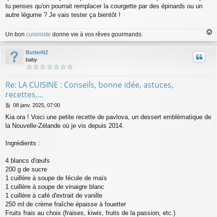
e
tu penses qu'on pourrait remplacer la courgette par des épinards ou un
autre légume ? Je vais tester ça bientôt !
Un bon
cuisiniste
donne vie à vos rêves gourmands.
a
u
ButlerNZ
t
baby
Re: LA CUISINE : Conseils, bonne idée, astuces,
recettes,...
M
08 janv. 2025, 07:00
e
Kia ora ! Voici une petite recette de pavlova, un dessert emblématique de
s
la Nouvelle-Zélande où je vis depuis 2014.
s
a
g
Ingrédients :
e
4 blancs d'œufs
200 g de sucre
1 cuillère à soupe de fécule de maïs
1 cuillère à soupe de vinaigre blanc
1 cuillère à café d'extrait de vanille
250 ml de crème fraîche épaisse à fouetter
Fruits frais au choix (fraises, kiwis, fruits de la passion, etc.)