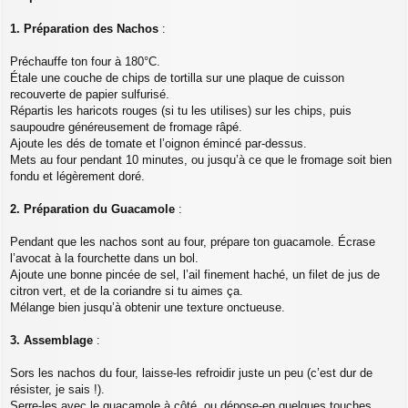
1. Préparation des Nachos
:
Préchauffe ton four à 180°C.
Étale une couche de chips de tortilla sur une plaque de cuisson
recouverte de papier sulfurisé.
Répartis les haricots rouges (si tu les utilises) sur les chips, puis
saupoudre généreusement de fromage râpé.
Ajoute les dés de tomate et l’oignon émincé par-dessus.
Mets au four pendant 10 minutes, ou jusqu’à ce que le fromage soit bien
fondu et légèrement doré.
2. Préparation du Guacamole
:
Pendant que les nachos sont au four, prépare ton guacamole. Écrase
l’avocat à la fourchette dans un bol.
Ajoute une bonne pincée de sel, l’ail finement haché, un filet de jus de
citron vert, et de la coriandre si tu aimes ça.
Mélange bien jusqu’à obtenir une texture onctueuse.
3. Assemblage
:
Sors les nachos du four, laisse-les refroidir juste un peu (c’est dur de
résister, je sais !).
Serre-les avec le guacamole à côté, ou dépose-en quelques touches