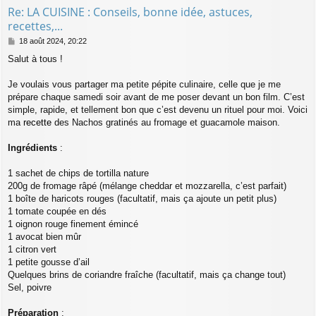
Re: LA CUISINE : Conseils, bonne idée, astuces,
recettes,...
M
18 août 2024, 20:22
e
Salut à tous !
s
s
a
Je voulais vous partager ma petite pépite culinaire, celle que je me
g
prépare chaque samedi soir avant de me poser devant un bon film. C’est
e
simple, rapide, et tellement bon que c’est devenu un rituel pour moi. Voici
ma
recette
des Nachos gratinés au fromage et guacamole maison.
Ingrédients
:
1 sachet de chips de tortilla nature
200g de fromage râpé (mélange cheddar et mozzarella, c’est parfait)
1 boîte de haricots rouges (facultatif, mais ça ajoute un petit plus)
1 tomate coupée en dés
1 oignon rouge finement émincé
1 avocat bien mûr
1 citron vert
1 petite gousse d’ail
Quelques brins de coriandre fraîche (facultatif, mais ça change tout)
Sel, poivre
Préparation
: