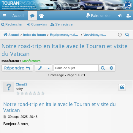
TouranPassion
Accueil
Faire un don
Le forum des propriétaires ou futurs acquéreurs du Volkswagen Touran
cc
Rechercher
or
Connexion
e
S’enregistrer
on
’e
ès
u
m
ne
nr
R
Accueil
Index du forum
Equipement, maison, famille, passion, hobby, détente, ...
Vos virées, escapades, week-end, vacances en vélo, moto, voiture, train bateau, avion, fusée, ...
e
ra
m
br
xi
eg
Notre road-trip en Italie avec le Touran et visite
c
pi
s
es
on
ist
du Vatican
h
de
re
e
Modérateur :
Modérateurs
Rechercher
Recherch
Répondre
r
r
c
1 message • Page
1
sur
1
h
Clara29
e
baby
r
Notre road-trip en Italie avec le Touran et visite du
Vatican
M
30 sept. 2025, 20:43
e
Bonjour à tous,
s
s