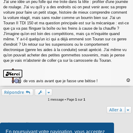
a
J'ai une idée un peu folle qui me trote dans la tête : profiter d'une journée
g
de roulage. J'ai vu qu'il y a des endroits où on peut venir avec sa propre
e
voiture pour faire un petit stage, histoire de mieux comprendre comment
la voiture réagit, mais sans rouler comme un bourrin bien sur. J'ai un
Touran II TDI 150 et ma question principale est sur la mécanique : est-ce
que ça va pas flinguer la boîte ou les freins à cause de la chauffe ?
J'imagine qu'on est loin des compétitions, mais ça m'inquiète quand
même. Y a-t-il quelqu'un ici qui a déjà emmené son Touran sur ce genre
d'endroit ? Un retour sur les suspensions ou le comportement
électronique (genre les aides à la conduite) serait aprécié. J'ai même vu
qu'on pouvait acheter des petites gommettes souvenirs, mais je pense
que je vais m'abstenir de coller ça sur la carrosserie du Touran.
de vos avis avant que je fasse une bétise !
a
u
Répondre
t
1 message • Page
1
sur
1
Aller à
Qui est en ligne
En poursuivant votre navigation, vous acceptez
Utilisateurs parcourant ce forum : Aucun utilisateur enregistré et 0 invité