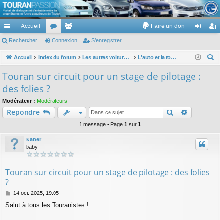
TouranPassion
Accueil
Faire un don
Le forum des propriétaires ou futurs acquéreurs du Volkswagen Touran
cc
Rechercher
or
Connexion
e
S’enregistrer
on
’e
ès
u
m
ne
nr
R
Accueil
Index du forum
Les autres voitures et ce qui touche à la voiture
L'auto et la route : droit, garantie, assurance, code, infraction, radars, points, permis, ...
e
ra
m
br
xi
eg
Touran sur circuit pour un stage de pilotage :
c
pi
s
es
on
ist
des folies ?
h
de
re
e
Modérateur :
Modérateurs
Rechercher
Recherch
Répondre
r
r
c
1 message • Page
1
sur
1
h
Kaber
e
baby
r
Touran sur circuit pour un stage de pilotage : des folies
?
M
14 oct. 2025, 19:05
e
Salut à tous les Touranistes !
s
s